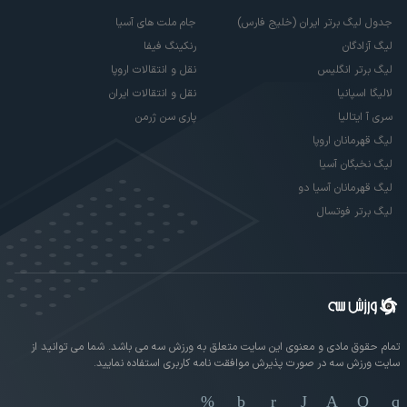
جدول لیگ برتر ایران (خلیج فارس)
جام ملت های آسیا
لیگ آزادگان
رنکینگ فیفا
لیگ برتر انگلیس
نقل و انتقالات اروپا
لالیگا اسپانیا
نقل و انتقالات ایران
سری آ ایتالیا
پاری سن ژرمن
لیگ قهرمانان اروپا
لیگ نخبگان آسیا
لیگ قهرمانان آسیا دو
لیگ برتر فوتسال
تمام حقوق مادی و معنوی این سایت متعلق به ورزش سه می باشد. شما می توانید از
سایت ورزش سه در صورت پذیرش موافقت نامه کاربری استفاده نمایید.