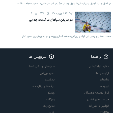
در فصل جدید فوتبال پس از سال‌ها رسول نویدکیا دیگر در کنار سپاهانی‌ها حضور نخواهد داشت.
24 شهریور 1400
97K
5
دو بازیکن سپاهان در آستانه جدایی
حجت صدقی و رسول نویدکیا دو بازیکنی هستند که این روزهای در اردوی تهران حضور ندارند.
راهنما
سرویس ها
دانلود اپلیکیشن
سوژه‌های ورزشی شما
ارتباط با ما
اخبار ورزشی
تبلیغات
پادکست
درباره ما
لیگ ها و رقابت ها
ابزار توسعه دهندگان
ویدئو
فرصت های شغلی
روزنامه
قوانین و مقررات
نتایج زنده
DMCA
آنتن