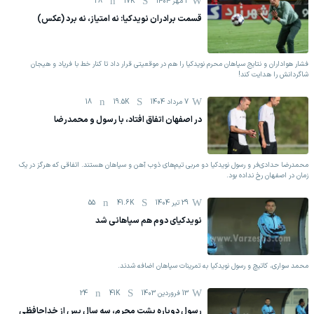
2 مهر 1404
17K
28
قسمت برادران نویدکیا: نه امتیاز، نه برد (عکس)
فشار هواداران و نتایج سپاهان محرم نویدکیا را هم در موقعیتی قرار داد تا کنار خط با فریاد و هیجان
شاگردانش را هدایت کند!
7 مرداد 1404
19.5K
18
در اصفهان اتفاق افتاد، با رسول و محمدرضا
محمدرضا حدادی‎‌فر و رسول نویدکیا دو مربی تیم‌های ذوب آهن و سپاهان هستند. اتفاقی که هرگز در یک
زمان در اصفهان رخ نداده بود.
29 تیر 1404
41.6K
55
نویدکیای دوم هم سپاهانی شد
محمد سواری، کاتیچ و رسول نویدکیا به تمرینات سپاهان اضافه شدند.
13 فروردين 1403
41K
24
رسول دوباره پشت محرم، سه سال پس از خداحافظی