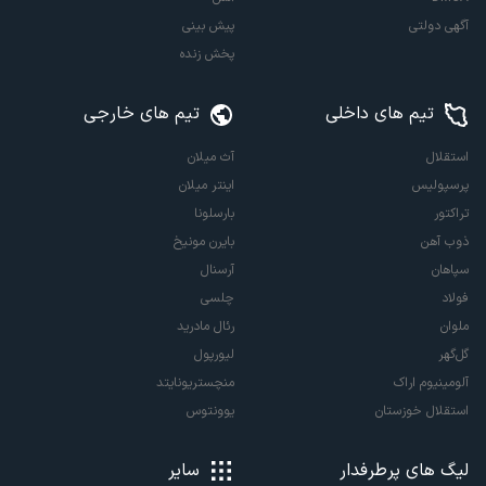
آگهی دولتی
پیش بینی
پخش زنده
تیم های داخلی
تیم های خارجی
استقلال
آث میلان
پرسپولیس
اینتر میلان
تراکتور
بارسلونا
ذوب آهن
بایرن مونیخ
سپاهان
آرسنال
فولاد
چلسی
ملوان
رئال مادرید
گل‌گهر
لیورپول
آلومینیوم اراک
منچستریونایتد
استقلال خوزستان
یوونتوس
لیگ های پرطرفدار
سایر