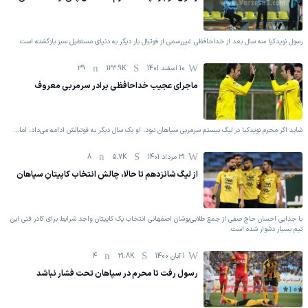
رسول نویدکیا سه سال بعد از خداحافظی غیررسمی از فوتبال بار دیگر به دنیای مستطیل سبز بازگشته است.
10 اسفند 1401
123.9K
39
ماجرای عجیب خداحافظی برادر سرمربی معروف
شاید اگر محرم نویدکیا در لیگ بیستم سرمربی سپاهان نبود، او یک سال دیگر به فوتبالش ادامه می‌داد، اما...
31 مرداد 1401
5.7K
8
از لیگ شانزدهم تا حالا، چالش انتخاب کاپیتانِ سپاهان
با جدایی احسان حاج صفی از جمع طلایی‌پوشان اصفهانی انتخاب یک کاپیتان واجد شرایط برای کادر فنی این
تیم بسیار دشوار شده است.
1 آبان 1400
21.8K
4
رسول رفت تا محرم در سپاهان تحت فشار نباشد