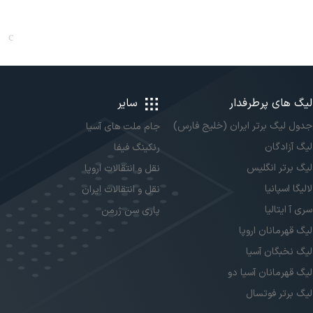
لیگ های پرطرفدار
سایر
جدول لیگ برتر ایران (خلیج فارس)
جام ملت های آسیا
لیگ آزادگان
رنکینگ فیفا
لیگ برتر انگلیس
نقل و انتقالات اروپا
لالیگا اسپانیا
نقل و انتقالات ایران
سری آ ایتالیا
پاری سن ژرمن
لیگ قهرمانان اروپا
لیگ نخبگان آسیا
لیگ قهرمانان آسیا دو
لیگ برتر فوتسال