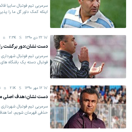
سرمربی تیم فوتبال سایپا قائ
اینکه کمک داور گل ما را پذیر
22 دی 1390
2.3K
دست نشان:دور برگشت را ب
سرمربی تیم فوتبال شهرداری
فوتبال دسته یک باشگاه های کش
12 مهر 1390
2.1K
1
دست نشان:هدف اصلی ما 
سرمربی تیم فوتبال شهرداری ا
حذفی قهرمان شویم، اما هدف