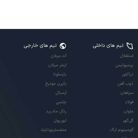
تیم های داخلی
تیم های خارجی
استقلال
آث میلان
پرسپولیس
اینتر میلان
تراکتور
بارسلونا
ذوب آهن
بایرن مونیخ
سپاهان
آرسنال
فولاد
چلسی
ملوان
رئال مادرید
گل‌گهر
لیورپول
آلومینیوم اراک
منچستریونایتد