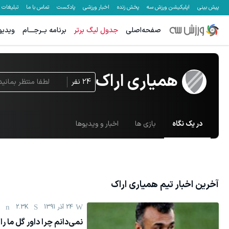
پیش بینی
اپلیکیشن ورزش سه
پخش زنده
اخبار ورزشی
پادکست
تماس با ما
تبلیغات
صفحه‌اصلی
جدول لیگ برتر
برنامه بــرجـــام
ویدیو
همیاری اراک
24
نفر
لطفا منتظر بمانید
در یک نگاه
بازی ها
اخبار و ویدیوها
آخرین اخبار تیم
همیاری اراک
24 آذر 1391
2.3K
2
نمی‌دانم چرا داور گل ما را