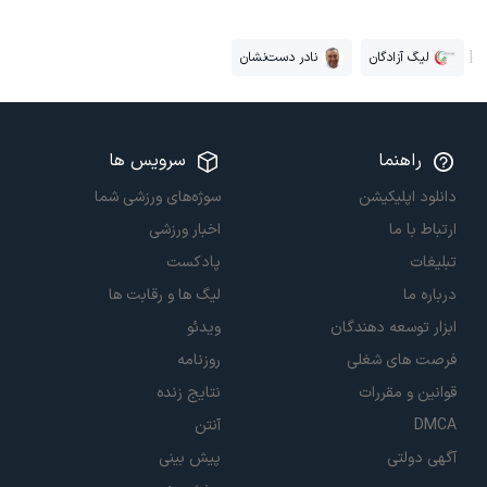
لیگ آزادگان
نادر دست‌نشان
راهنما
سرویس ها
دانلود اپلیکیشن
سوژه‌های ورزشی شما
ارتباط با ما
اخبار ورزشی
تبلیغات
پادکست
درباره ما
لیگ ها و رقابت ها
ابزار توسعه دهندگان
ویدئو
فرصت های شغلی
روزنامه
قوانین و مقررات
نتایج زنده
DMCA
آنتن
آگهی دولتی
پیش بینی