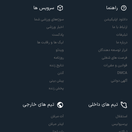
راهنما
سرویس ها
دانلود اپلیکیشن
سوژه‌های ورزشی شما
ارتباط با ما
اخبار ورزشی
تبلیغات
پادکست
درباره ما
لیگ ها و رقابت ها
ابزار توسعه دهندگان
ویدئو
فرصت های شغلی
روزنامه
قوانین و مقررات
نتایج زنده
DMCA
آنتن
آگهی دولتی
پیش بینی
پخش زنده
تیم های داخلی
تیم های خارجی
استقلال
آث میلان
پرسپولیس
اینتر میلان
تراکتور
بارسلونا