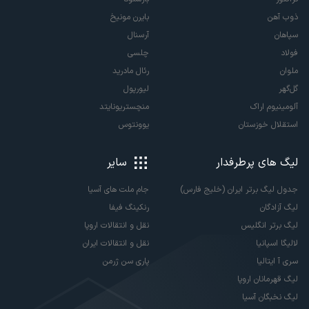
ذوب آهن
بایرن مونیخ
سپاهان
آرسنال
فولاد
چلسی
ملوان
رئال مادرید
گل‌گهر
لیورپول
آلومینیوم اراک
منچستریونایتد
استقلال خوزستان
یوونتوس
لیگ های پرطرفدار
سایر
جدول لیگ برتر ایران (خلیج فارس)
جام ملت های آسیا
لیگ آزادگان
رنکینگ فیفا
لیگ برتر انگلیس
نقل و انتقالات اروپا
لالیگا اسپانیا
نقل و انتقالات ایران
سری آ ایتالیا
پاری سن ژرمن
لیگ قهرمانان اروپا
لیگ نخبگان آسیا