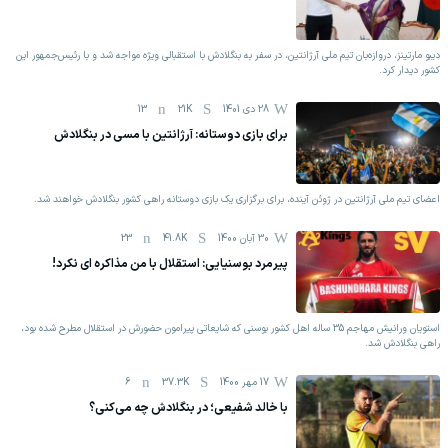
دیبو مارتینز، دروازه‌بان تیم ملی آرژانتین، در سفر به بنگلادش با استقبالی ویژه مواجه شد و با رئیس‌جمهور این
کشور دیدار کرد.
28 دی 1401
21K
13
برای بازی دوستانه: آرژانتین با مسی در بنگلادش
اعضای تیم ملی آرژانتین در ژوئن آینده، برای برگزاری یک بازی دوستانه راهی کشور بنگلادش خواهند شد.
30 آبان 1400
41.8K
23
پیرمرد بوسنیایی: استقلال با من مذاکره ای نکرد!
استویان ورانیش مهاجم 35 ساله اهل کشور بوسنی که شایعاتی پیرامون حضورش در استقلال مطرح شده بود،
راهی بنگلادش شد.
17 مهر 1400
37.3K
6
با خالد شفیعی؛ در بنگلادش چه می‌کنی؟