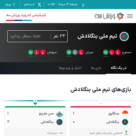
جمعه ۱۶ مرداد
-
01:52
جستجو
ورود
اپلیکیشن اندروید ورزش سه
تیم ملی بنگلادش
36
نفر
لطفا منتظر بمانید
مجموع
L
L
W
میزبان
L
D
W
میهمان
L
L
W
در یک نگاه
بازی ها
اخبار و ویدیوها
بازی‌های
تیم ملی بنگلادش
سنگاپور
1
سن مارینو
1
بنگلادش
0
بنگلادش
2
انتخابی جام ملت های آسیا
دوستانه