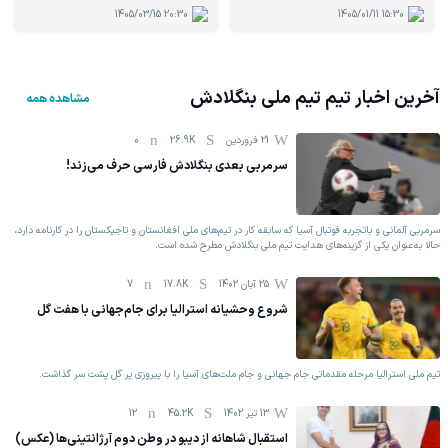
1405/03/15
20:30
1405/01/11
15:30
آخرین اخبار تیم
تیم ملی بنگلادش
مشاهده همه
21 فروردين
26.9K
0
سرمربی بعدی بنگلادش فارسی حرف می‌زند!
سرمربی آلمانی و باتجربه فوتبال آسیا که سابقه کار در تیم‌های ملی افغانستان و تاجیکستان را در کارنامه دارد،
حالا به‌عنوان یکی از گزینه‌های هدایت تیم ملی بنگلادش مطرح شده است.
25 آبان 1402
17.8K
7
شروع وحشیانه استرالیا برای جام‌جهانی با هفت گل
تیم ملی استرالیا مرحله مقدماتی جام جهانی و جام ملت‌های آسیا را با پیروزی پر گل پشت سر گذاشت.
13 تیر 1402
45.2K
12
استقبال شاهانه از دیبو در وطن دوم آرژانتینی‌ها (عکس)