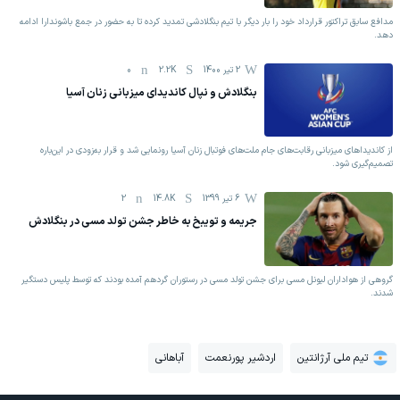
مدافع سابق تراکتور قرارداد خود را بار دیگر با تیم بنگلادشی تمدید کرده تا به حضور در جمع باشوندارا ادامه
دهد.
2 تیر 1400
2.2K
0
بنگلادش و نپال کاندیدای میزبانی زنان آسیا
از کاندیداهای میزبانی رقابت‌های جام ملت‌های فوتبال زنان آسیا رونمایی شد و قرار به‌زودی در این‌باره
تصمیم‌گیری شود.
6 تیر 1399
14.8K
2
جریمه و تویبخ به خاطر جشن تولد مسی در بنگلادش
گروهی از هواداران لیونل مسی برای جشن تولد مسی در رستوران گردهم آمده بودند که توسط پلیس دستگیر
شدند.
تیم ملی آرژانتین
اردشیر پورنعمت
آباهاني