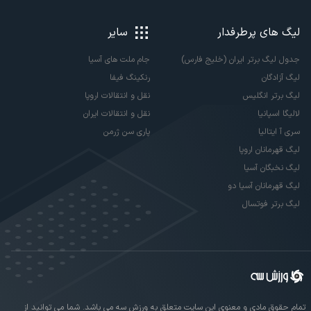
لیگ های پرطرفدار
سایر
جدول لیگ برتر ایران (خلیج فارس)
جام ملت های آسیا
لیگ آزادگان
رنکینگ فیفا
لیگ برتر انگلیس
نقل و انتقالات اروپا
لالیگا اسپانیا
نقل و انتقالات ایران
سری آ ایتالیا
پاری سن ژرمن
لیگ قهرمانان اروپا
لیگ نخبگان آسیا
لیگ قهرمانان آسیا دو
لیگ برتر فوتسال
تمام حقوق مادی و معنوی این سایت متعلق به ورزش سه می باشد. شما می توانید از