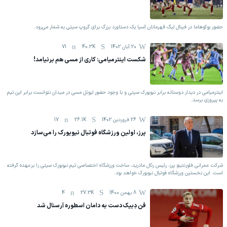
حضور یوکوهاما در فینال لیگ قهرمانان آسیا یک دستاورد بزرگ برای گروپ سیتی به شمار می‌رود.
20 آبان 1402
40.3K
71
شکست اینترمیامی: کاری از مسی هم برنیامد!
اینترمیامی در دیدار دوستانه برابر نیویورک سیتی و با وجود حضور لیونل مسی در میدان نتوانست برابر این تیم
به پیروزی برسد.
26 فروردين 1402
26.1K
17
پرز، اولین ورزشگاه فوتبال نیویورک را می‌سازد
شرکت عمرانی فلورنتینو پرز، رئیس رئال مادرید، ساخت ورزشگاه اختصاصی تیم نیویورک سیتی را برعهده گرفته
است. این نخستین ورزشگاه فوتبال نیویورک خواهد بود.
8 بهمن 1400
27.3K
4
فن دِبیک دست به دامان اسطوره آرسنال شد