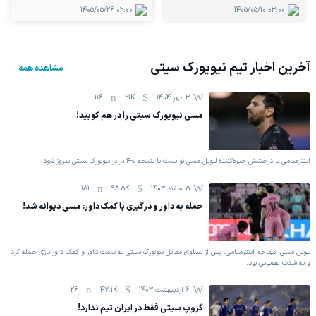
1405/05/26
02:00
1405/05/10
03:00
آخرین اخبار تیم
نیویورک سیتی
مشاهده همه
3 مهر 1404
21K
116
مسی نیویورک سیتی را در هم کوبید!
اینترمیامی با درخشش خیره‌کننده لیونل مسی توانست با نتیجه ۰-۴ برابر نیویورک سیتی پیروز شود.
5 اسفند 1403
98.5K
181
حمله به داور و درگیری با کمک داور: مسی دیوانه شد!
لیونل مسی، مهاجم اینترمیامی، پس از تساوی مقابل نیویورک سیتی به سمت داور و کمک داور بازی حمله کرد
و به شدت عصبانی بود.
6 اردیبهشت 1403
47.1K
26
گروپ سیتی فقط در ایران تیم ندارد!