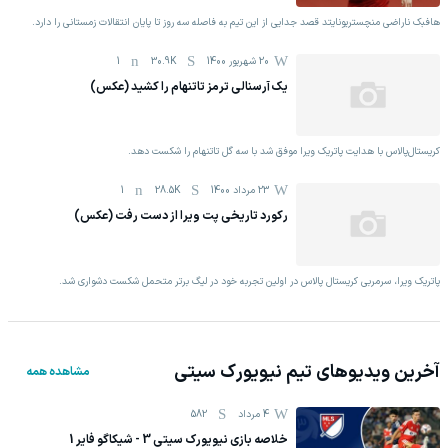
هافبک ناراضی منچستریونایتد قصد جدایی از این تیم به فاصله سه روز تا پایان انتقالات زمستانی را دارد.
20 شهریور 1400
30.9K
1
یک آرسنالی ترمز تاتنهام را کشید (عکس)
کریستال‌پالاس با هدایت پاتریک ویرا موفق شد با سه گل تاتنهام را شکست دهد.
23 مرداد 1400
28.5K
1
رکورد تاریخی پت ویرا از دست رفت (عکس)
پاتریک ویرا، سرمربی کریستال پالاس در اولین تجربه خود در لیگ برتر متحمل شکست دشواری شد.
آخرین ویدیوهای تیم
نیویورک سیتی
مشاهده همه
4 مرداد
582
خلاصه بازی نیویورک سیتی 3 - شیکاگو فایر 1