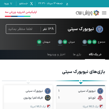
جمعه ۱۶ مرداد
-
22:31
جستجو
ورود
اپلیکیشن اندروید ورزش سه
نیویورک سیتی
138
نفر
لطفا منتظر بمانید
مجموع
W
W
D
میزبان
W
D
میهمان
W
در یک نگاه
بازی ها
اخبار و ویدیوها
بازی‌های
نیویورک سیتی
نیویورک سیتی
1
نیویورک سیتی
تورنتو
1
فیلادلفیا یونیون
لیگ MLS آمریکا
لیگ MLS آمریکا