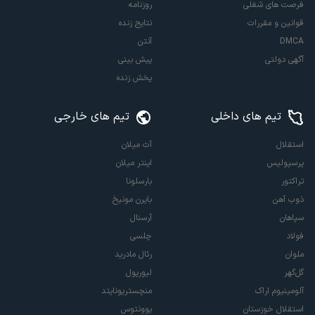
فرصت های شغلی
روزنامه
قوانین و مقررات
نتایج زنده
DMCA
آنتن
آگهی دولتی
پیش بینی
پخش زنده
تیم های داخلی
تیم های خارجی
استقلال
آث میلان
پرسپولیس
اینتر میلان
تراکتور
بارسلونا
ذوب آهن
بایرن مونیخ
سپاهان
آرسنال
فولاد
چلسی
ملوان
رئال مادرید
گل‌گهر
لیورپول
آلومینیوم اراک
منچستریونایتد
استقلال خوزستان
یوونتوس