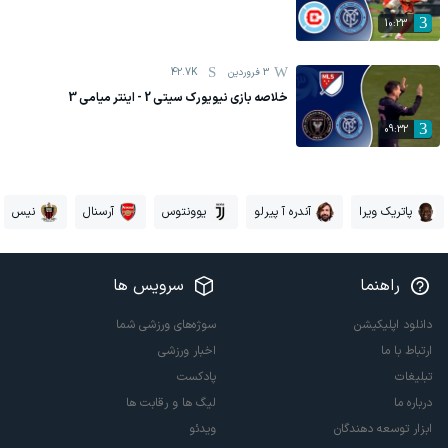
10:23
3 فروردين
42.7K
خلاصه بازی نیویورک سیتی 2 - اینتر میامی 3
09:32
پاتریک ویرا
آندره آ پیرلو
یوونتوس
آرسنال
نیس
راهنما
سرویس ها
دانلود اپلیکیشن
سوژه‌های ورزشی شما
ارتباط با ما
اخبار ورزشی
تبلیغات
پادکست
درباره ما
لیگ ها و رقابت ها
ابزار توسعه دهندگان
ویدئو