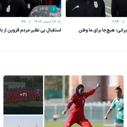
07:15
6.4K
28 اسفند 1404
4K
رانی: هیچ‌جا برای ما وطن
استقبال بی نظیر مردم قزوین از ب
+
21