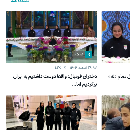
مشاهده همه
05:08
29 اسفند 1404
1.2K
 تمام «نه»
دختران فوتبال: واقعا دوست داشتیم به ایران
برگردیم اما...