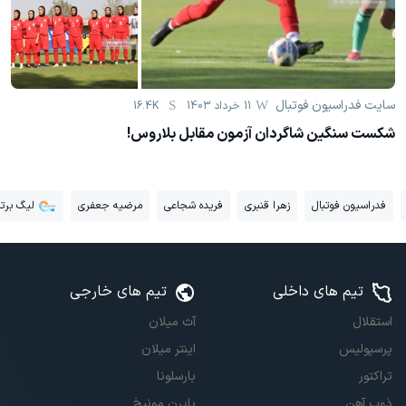
سایت فدراسیون فوتبال
11 خرداد 1403
16.4K
شکست سنگین شاگردان آزمون مقابل بلاروس!
فدراسیون فوتبال
زهرا قنبری
فریده شجاعی
مرضیه جعفری
لیگ برتر
تیم های داخلی
تیم های خارجی
استقلال
آث میلان
پرسپولیس
اینتر میلان
تراکتور
بارسلونا
ذوب آهن
بایرن مونیخ