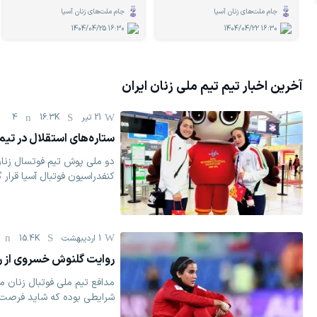
جام ملت‌های زنان آسیا
جام ملت‌های زنان آسیا
1404/04/25
16:30
1404/04/22
16:30
آخرین اخبار تیم
تیم ملی زنان ایران
21 تیر
16.3K
4
ستاره‌های استقلال‌ در تیم ر
دو ملی پوش تیم فوتسال زنا
کنفدراسیون فوتبال آسیا قرار گ
1 اردیبهشت
15.4K
روایت گلنوش خسروی از رو
مدافع تیم ملی فوتبال زنان 
شرایطی بوده که شاید فرصت دس