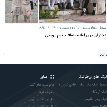
سهیل سعادتمندی
25 اردیبهشت 1403
8.9K
دختران ایران آماده مصاف با تیم اروپایی
 ایران
لیگ های پرطرفدار
سایر
جدول لیگ برتر ایران (خلیج فارس)
جام ملت های آسیا
لیگ آزادگان
رنکینگ فیفا
لیگ برتر انگلیس
نقل و انتقالات اروپا
لالیگا اسپانیا
نقل و انتقالات ایران