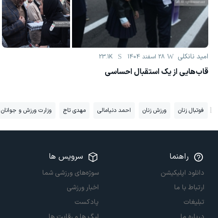
امید نانکلی
28 اسفند 1404
23.1K
قاب‌هایی از یک استقبال احساسی
فوتبال زنان
ورزش زنان
احمد دنیامالی
مهدی تاج
وزارت ورزش و جوانان
راهنما
سرویس ها
دانلود اپلیکیشن
سوژه‌های ورزشی شما
ارتباط با ما
اخبار ورزشی
تبلیغات
پادکست
درباره ما
لیگ ها و رقابت ها