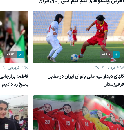
آخرین ویدیوهای تیم
تیم ملی زنان ایران
01:13
01:47
4 مرداد
1.3K
3 فروردين
گلهای دیدار تیم ملی بانوان ایران در مقابل
فاطمه برازجانی
قرقیزستان
پاسخ رد دادیم