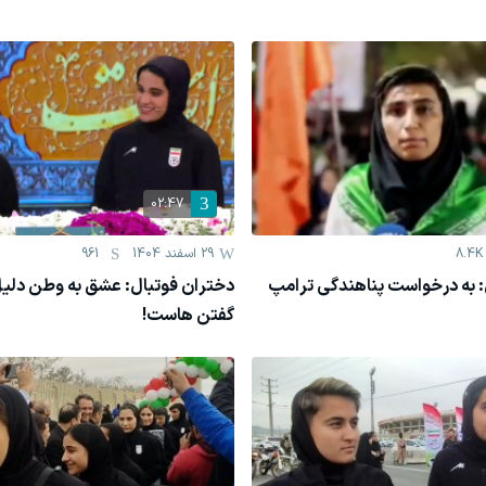
02:47
8.4K
29 اسفند 1404
961
: به درخواست پناهندگی ترامپ
دختران فوتبال: عشق به وطن دلیل
گفتن‌ هاست!