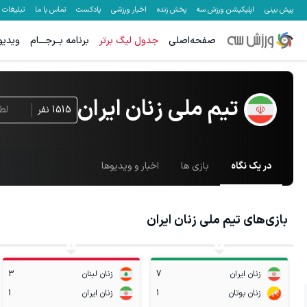
پیش بینی
اپلیکیشن ورزش سه
پخش زنده
اخبار ورزشی
پادکست
تماس با ما
تبلیغات
صفحه‌اصلی
جدول لیگ برتر
برنامه بــرجـــام
ویدیو
تیم ملی زنان ایران
1515
نفر
لطف
در یک نگاه
بازی ها
اخبار و ویدیوها
بازی‌های
تیم ملی زنان ایران
زنان ایران
7
زنان لبنان
3
زنان بوتان
1
زنان ایران
1