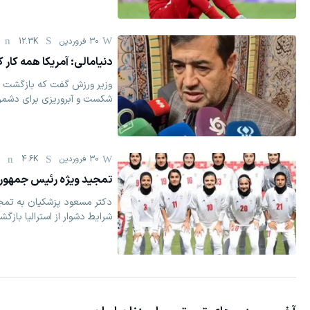
30 فروردين
12.3K
دنیامالی: آمریکا همه کار 
وزیر ورزش گفت که بازگشت تی
شکست و آبروریزی برای دشمن
30 فروردين
4.6K
0
تمجید ویژه رئیس جمهور 
دکتر مسعود پزشکیان به تمجید
شرایط دشوار از استرالیا بازگش