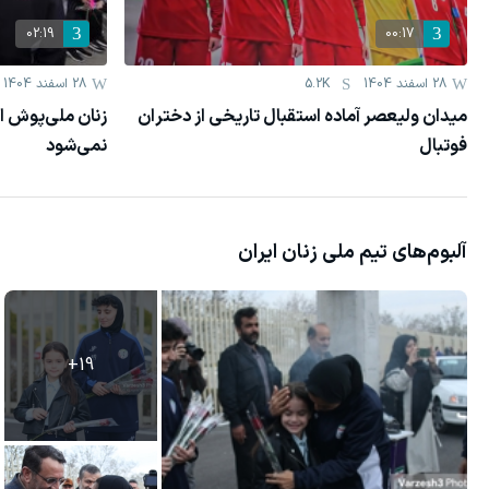
02:19
00:17
28 اسفند 1404
5.2K
28 اسفند 1404
میدان ولیعصر آماده استقبال تاریخی از دختران
زنان ملی‌پوش ای
فوتبال
نمی‌شود
آلبوم‌های
تیم ملی زنان ایران
+
19