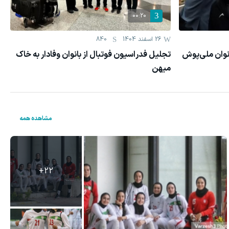
00:20
26 اسفند 1404
840
انوان ملی‌پوش
تجلیل فدراسیون فوتبال از بانوان وفادار به خاک
میهن
مشاهده همه
+
22