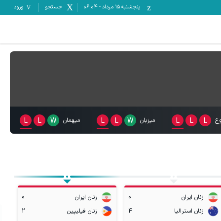
پنجشنبه ۱۵ مرداد
-
06:04
جستجو
ورود
ع
L
L
L
میزبان
W
L
L
میهمان
W
L
L
زنان ایران
0
زنان ایران
0
زنان استرالیا
4
زنان فیلیپین
2