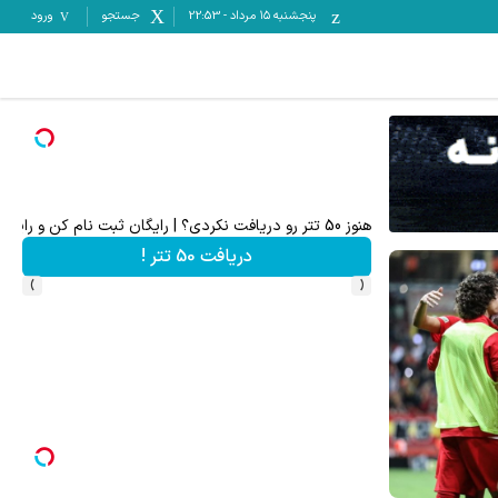
پنجشنبه ۱۵ مرداد
-
22:53
جستجو
ورود
هنوز 50 تتر رو دریافت نکردی؟ | رایگان ثبت نام کن و رایگان شروع کن!
۵۰ درصد کش بک در حساب معاملاتی ecn بروکر اینوسلو
دریافت 50 تتر !
›
‹