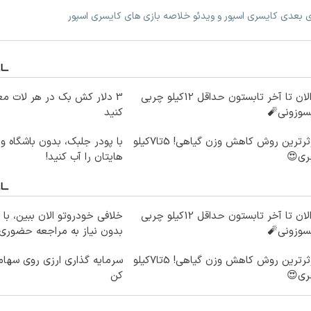
زی بعدی کایسری اسپور و ویدئو خلاصه بازی های کایسری اسپور
از الان تا آخر تابستون حداقل 12کیلو چربی
3 دلار کش بک در هر لات مع
سوزونی🧨
کنید
موثرترین روش کاهش وزن گیاهی! 5تا۷کیلو
با پو
ری😍
هایتان را آب کنید!
از الان تا آخر تابستون حداقل 12کیلو چربی
خلافی خودروتو الان ببین، با 
سوزونی🧨
بدون نیاز به مراجعه حضوری
موثرترین روش کاهش وزن گیاهی! 5تا۷کیلو
سرمایه گذاری ارزی روی سهام 
ری😍
کن