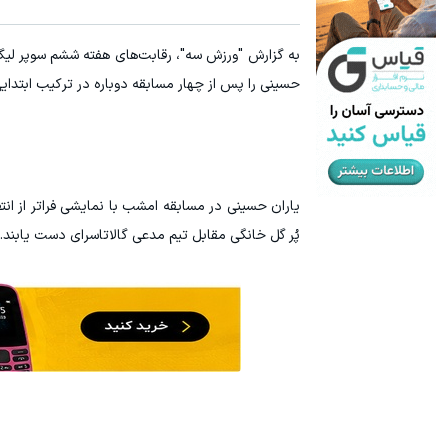
به گزارش "ورزش سه"، رقابت‌های هفته ششم سوپر لیگ 
حسینی را پس از چهار مسابقه دوباره در ترکیب ابتدایی داشت، از ساعت ۲۰ امشب در استادیوم کادیر هاس 
یاران حسینی در مسابقه امشب با نمایشی فراتر از انت
پُر گل خانگی مقابل تیم مدعی گالاتاسرای دست یابند.