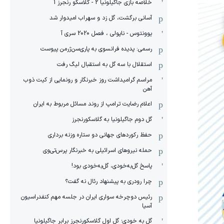
خلاصه بازی جاگیلونیا 2 - گلاسکو رنجرز 1
آسانی برگشت، گل زد و سهراب امیدوار شد
یوونتوس - ناپولی ، فصل 2020 سری آ
رسمی: پدیده فرانسوی به پاری‌سن‌ژرمن پیوست
استقلال با سه گل به استقبال لیگ رفت
مراسم گرامیداشت روز خبرنگار و رونمایی از کیت ذوب
آهن
اعلام رضایت ترامپ از روند مسائل مربوط به ایران
گل دوم جاگیلونیا به گلاسکورنجرز
حفظ رکوردهای جهانی دو ستاره وزنه برداری
حمله نیروهای اسرائیلی به خبرنگار پرس‌تی‌وی
پاسخ گل‌به‌خودی، گل‌به‌خودی بود!
چرا رودری به پیشنهاد رئال نه گفت؟
رئیس دوچرخه سواری ایران در جلسه مهم کنفدراسیون
آسیا
گل به خودی؛ گل اول گلاسکورنجرز برابر جاگیلونیا