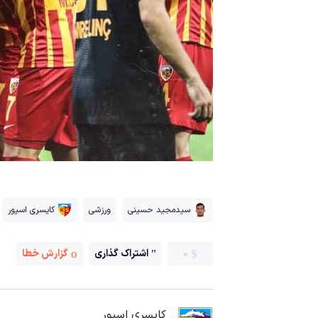
سیدمجید حسینی
ورزشی
کایسری اسپور
0
اشتراک گذاری
گزارش خطا
کایسری اسپور