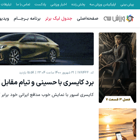
پیش بینی
اپلیکیشن ورزش سه
پخش زنده
اخبار ورزشی
پادکست
تماس با ما
تبلیغات
صفحه‌اصلی
جدول لیگ برتر
برنامه بــرجـــام
ویدیو
کد:
1781466
31 شهریور 1400 ساعت 23:04
15.5K
بازدید
برد کایسری با حسینی و تیام مقابل گ
کایسری اسپور با نمایش خوب مدافع ایرانی خود برابر گا