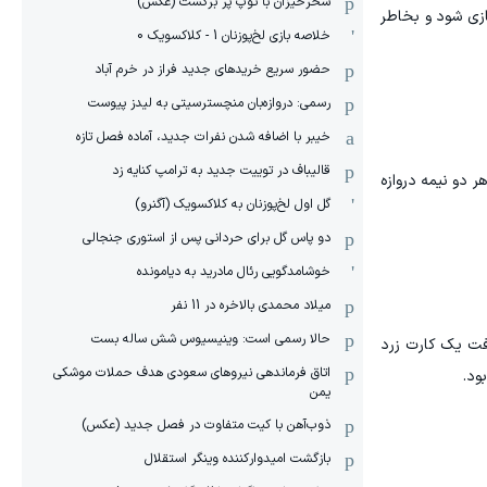
سحرخیزان با توپ پر برگشت (عکس)
ار امشب توانست بهترین پیروزی فصل را با نتیجه ۳ بر صفر مقابل گالاتاسرای تجربه کند تا ۱۰ امتیازی شود و بخاطر
خلاصه بازی لخ‌پوزنان 1 - کلاکسویک 0
حضور سریع خریدهای جدید فراز در خرم آباد
رسمی: دروازه‌بان منچسترسیتی به لیدز پیوست
خیبر با اضافه شدن نفرات جدید، آماده فصل تازه
قالیباف در توییت جدید به ترامپ کنایه زد
 دو نیمه دروازه
گل اول لخ‌پوزنان به کلاکسویک (آگنرو)
دو پاس گل برای حردانی پس از استوری جنجالی
خوشامدگویی رئال مادرید به دیامونده
میلاد محمدی بالاخره در 11 نفر
حالا رسمی است: وینیسیوس شش ساله بست
افت یک کارت زرد
اتاق فرماندهی نیروهای سعودی هدف حملات موشکی
یمن
ذوب‌آهن با کیت متفاوت در فصل جدید (عکس)
بازگشت امیدوارکننده وینگر استقلال