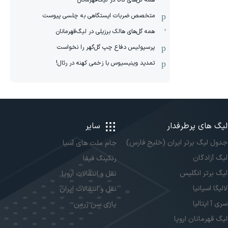
همه گل‌های کاکا در لیگ‌قهرمانان
متخصص ضربات ایستگاهی به چلسی پیوست
همه گل‌های هالک برزیلی در لیگ‌قهرمانان
پرسپولیس دفاع چپ گل‌گهر را نخواست
تمدید وینیسیوس با زخمی کهنه در رئال!
لیگ های پرطرفدار
سایر
جدول لیگ برتر ایران (خلیج فارس)
جام ملت های آسیا
لیگ آزادگان
رنکینگ فیفا
لیگ برتر انگلیس
نقل و انتقالات اروپا
لالیگا اسپانیا
نقل و انتقالات ایران
سری آ ایتالیا
پاری سن ژرمن
لیگ قهرمانان اروپا