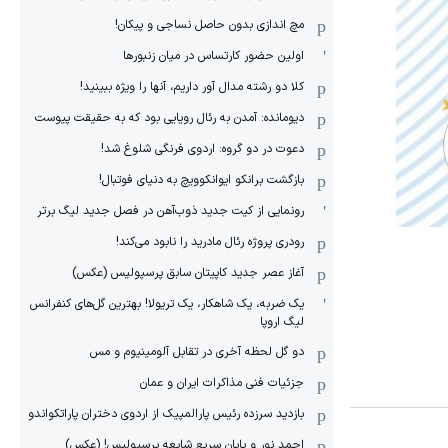
مچ اندازی بدون حاصل نساجی و پیکان!
اولین حضور کارتساس در میان زنبورها
کلا دو‌ رشته مدال آور داریم، آنها را ویژه ببینید!
دیومانده: آمدن به رئال رویایی بود که به حقیقت پیوست
دعوت در دو گروه: اردوی فرنگی شلوغ شد!
بازگشت برانکو ایوانکوویچ به دنیای فوتبال!
رونمایی از کیت جدید ذوب‌آهن در فصل جدید لیگ برتر
رودری پروژه رئال مادرید را نابود می‌کند!
آغاز عصر جدید کاپیتان سابق پرسپولیس (عکس)
یک ضربه، یک شاهکار، یک تریولا! بهترین گل‌های کنفرانس
لیگ اروپا
دو گل لحظه آخری در تقابل آلومینیوم و مس
جزئیات فنی مذاکرات ایران و عمان
بازدید سرزده رئیس پارالمپیک از اردوی دختران پاراتکواندو
احمد نور و پایان سریع شایعه پرسپولیس! (عکس)