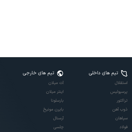
تیم های داخلی
تیم های خارجی
استقلال
آث میلان
پرسپولیس
اینتر میلان
تراکتور
بارسلونا
ذوب آهن
بایرن مونیخ
سپاهان
آرسنال
فولاد
چلسی