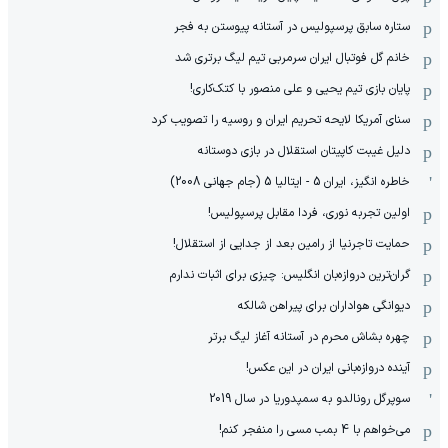
ستاره سابق پرسپولیس در آستانه پیوستن به فجر
خانم گل فوتبال ایران سرمربی تیم لیگ برتری شد
پایان بازی تیم یحیی و علی منصور با کتک‌کاری!
سنای آمریکا لایحه تحریم ایران و روسیه را تصویب کرد
دلیل غیبت کاپیتان استقلال در بازی دوستانه
خاطره انگیز، ایران 5 - ایتالیا 5 (جام جهانی 2008)
اولین تجربه نوری، فردا مقابل پرسپولیس!
حمایت تاجرنیا از رامین بعد از جدایی از استقلال!
گران‌ترین دروازه‌بان انگلیس: چیزی برای اثبات ندارم
دیوانگی هواداران برای پیراهن شالکه
چهره بشاش محرم در آستانه آغاز لیگ برتر
آینده دروازه‌بانی ایران در این عکس!
سوپرگل رونالدو به سمپدوریا در سال 2019
می‌خواهم با 4 بمب مسی را منفجر کنم!