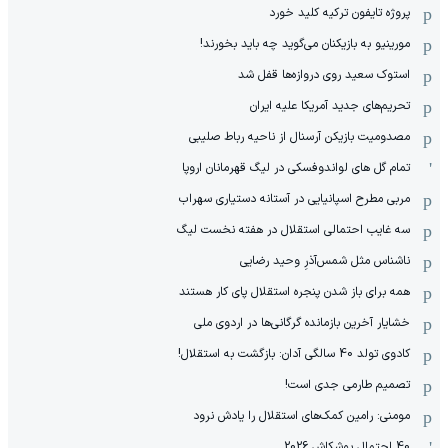
پروژه تایفون ترکیه کلید خورد
مورینیو به بازیکنان می‌گوید چه باید بخورند!
استوک سعید روی دروازه‌ها قفل شد
تحریم‌های جدید آمریکا علیه ایران
مصدومیت بازیکن آرسنال از ناحیه رباط صلیبی
تمام گل های لواندوفسکی در لیگ قهرمانان اروپا
مربی مطرح اسپانیایی در آستانه دستیاری سهراب
سه غایب احتمالی استقلال در هفته نخست لیگ
ناشناس مثل شمس‌آذرِ وحید رضایی
همه برای باز شدن پنجره استقلال پای کار هستند
خشایار آخرین بازمانده گرگانی‌ها در اردوی ملی
کادوی تولد 40 سالگی آدان: بازگشت به استقلال!
تصمیم طارمی جدی است!
مومنی: رامین کمک‌های استقلال را یادش نرود
40 احتمال پوشکاش 2026