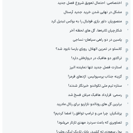
اختصاصی: احتمال تعویق شروع فصل جدید
مشکل در نهایی شدن خرید جدید آرسنال
منصوریان: داور بازی فوتبال را به بوکس تبدیل کرد
شکارچیان ثانیه‌ها، گل های لحظه آخر
یاسین در دو راهی سپاهان- نساجی
کانسلو در تمرین الهلال: رویای بارسا نابود شد؟
تراکتور دو هافبک در دروازه‌اش دارد!
استارت فصل جدید تنها نماینده البرز
گزینه جذاب پرسپولیس: اژدهای قرمز!
ستاره تیم ملی تکواندو خبرنگار شدند!
رسمی: قرارداد هافبک میلان فسخ شد
برترین گل های رونالدو نازاریو برای رئال مادرید
پزشکیان: چرا من و ترامپ توافق را امضا کردیم؟
تصاویری که باعث سردرد مهدی تارتار می‌شود!
پول سعودی ته کشید، پایان تاریک لیگ روشن!