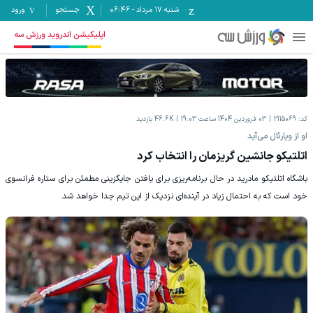
شنبه ۱۷ مرداد
-
06:46
جستجو
ورود
اپلیکیشن اندروید ورزش سه
کد:
2115069
03 فروردين 1404 ساعت 19:03
46.6K
بازدید
او از ویارئال می‌آید
اتلتیکو جانشین گریزمان را انتخاب کرد
باشگاه اتلتیکو مادرید در حال برنامه‌ریزی برای یافتن جایگزینی مطمئن برای ستاره فرانسوی
خود است که به احتمال زیاد در آینده‌ای نزدیک از این تیم جدا خواهد شد.