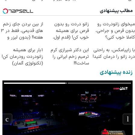
جراحی)
مطالب پیشنهادی
میخوای زانودردت رو
زانو دردت رو بدون
از بین بردن جای زخم
بدون قرص و جراحی،
قرص برای همیشه
های قدیمی، فقط در 3
کاملا خوب کنی؟
خوب کن! (قدم اول،
هفته!! (بدون لیزر و
((پرسش‌نامه))
پرسش‌نامه)
جراحی)
با زاپیامکس، به راحتی
این دکتر شیرازی کرم
1بار برای همیشه
درد زانو را درمان کنید!
ترمیم زخم ایرانی را
زانودردت رودرمان کن!
ساخت!!!
(تکنولوژی آلمان)
◂پرسشنامه▸
زنده پیشنهادی