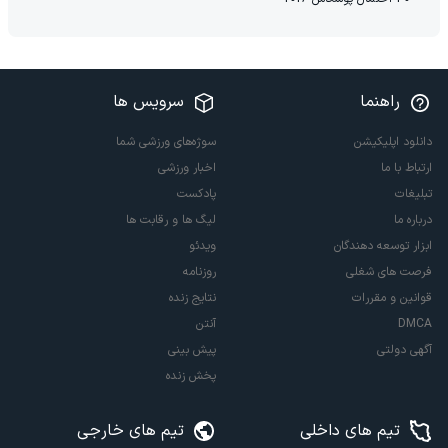
راهنما
سرویس ها
دانلود اپلیکیشن
سوژه‌های ورزشی شما
ارتباط با ما
اخبار ورزشی
تبلیغات
پادکست
درباره ما
لیگ ها و رقابت ها
ابزار توسعه دهندگان
ویدئو
فرصت های شغلی
روزنامه
قوانین و مقررات
نتایج زنده
DMCA
آنتن
آگهی دولتی
پیش بینی
پخش زنده
تیم های داخلی
تیم های خارجی