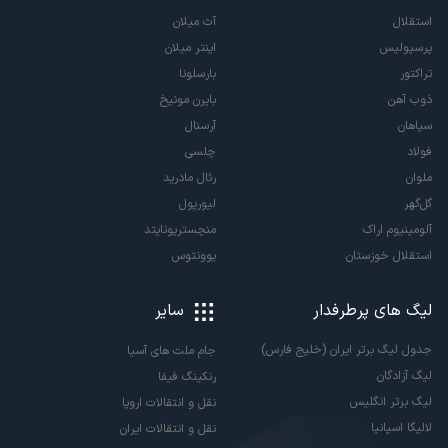
استقلال
آث میلان
پرسپولیس
اینتر میلان
تراکتور
بارسلونا
ذوب آهن
بایرن مونیخ
سپاهان
آرسنال
فولاد
چلسی
ملوان
رئال مادرید
گل‌گهر
لیورپول
آلومینیوم اراک
منچستریونایتد
استقلال خوزستان
یوونتوس
لیگ های پرطرفدار
سایر
جدول لیگ برتر ایران (خلیج فارس)
جام ملت های آسیا
لیگ آزادگان
رنکینگ فیفا
لیگ برتر انگلیس
نقل و انتقالات اروپا
لالیگا اسپانیا
نقل و انتقالات ایران