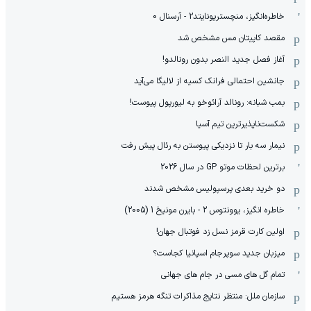
خاطره‌انگیز، منچستریونایتد2 - آرسنال 0
مقصد کاپیتان مس مشخص شد
آغاز فصل جدید النصر بدون رونالدو!
جانشین احتمالی فرانک کسیه از لالیگا می‌آید
بمب شبانه: رونالد آرائوخو به لیورپول پیوست!
شکست‌ناپذیرترین تیم آسیا
نیمار سه بار تا نزدیکی پیوستن به رئال پیش رفت
برترین لحظات موتو GP در سال 2026
دو خرید بعدی پرسپولیس مشخص شدند
خاطره انگیز، یوونتوس 2 - بایرن مونیخ 1 (2005)
اولین کارت قرمز نسل زد فوتبال جهان!
میزبان جدید سوپرجام اسپانیا کجاست؟
تمام گل های مسی در جام های جهانی
سازمان ملل: منتظر نتایج مذاکرات تنگه هرمز هستیم