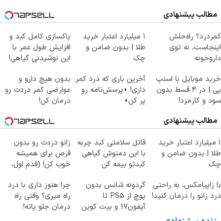
مطالب پیشنهادی
کمردرد؟ راه‌حلش
۱ میلیارد اعتبار خرید
پاکسازی کامل کبد و
اینجاست، نه توی
طلا | بدون ضامن و
افزایش طول عمر با
داروخونه
چک
این نوشیدنی گیاهی!
کلیک جهت خرید
خرید موبایل با اسنپ
آخرین باری که درد کمر
بدون هیچ دارو و
پی | در ۴ قسط بدون
داری! ◗پرسش‌نامه رو
عوارضی کمر دردت رو
سود و کارمزد!
پر کن◖
درمان کن!
(پرسش‌نامه)
مطالب پیشنهادی
۱ میلیارد اعتبار خرید
قاتل سلامتی کبد چربه
زانو دردت رو بدون
طلا | بدون ضامن و
با این دمنوش گیاهی
قرص برای همیشه
چک
کبدتو بیمه کن
خوب کن! (قدم اول،
پرسش‌نامه)
با زاپیامکس، به راحتی
گردونه شانس بدون
چرا هنوز داری با درد
درد زانو را درمان کنید!
پوچ از PS5 تا
راه میری؟ وقتی راه
آیفون17 و بیت کوین
درمان جلو پاته!
🔥