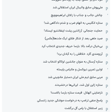
ملی‌پوش سابق والیبال ایران استقلالی شد
چالش جالب و جذاب با زلاتان ابراهیموویچ
ستاره انگلیس به اتهام ضرب و شتم دادگاهی شد!
حمایت جنجالی: آرژانتین پشت اینفانتنیو ایستاد!
صید ماهی بعد از شکار طلای لیگ ملت‌ها(عکس)
بی‌خیال درآمد بالا: بارسا حریف جدیدی انتخاب کرد
آرزومندی گارد خلاقش را به آبادان برد!
ستاره آرسنال به عنوان جانشین لوکاکو انتخاب شد
اولین تمرین نیوکسل و ماتیاس یایسله
مربی سابق تیم ملی ایران دستیار مانچینی شد
ستاره ژاپن اول شد، ایرانی‌ها درخشیدند
نارضایتی الهلال: قیمت ستاره بارسا بالاست!
پاسخ منفی ترامپ به درخواست موشکی جدید زلنسکی
زبیر استقلال با پاس گل برگشت