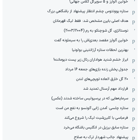
خولین آلوارز و 5 سوپرگل کلاس جهانی!
ستاره یوونتوس چشم انتظار پیشنهاد از باشگاهی بزرگ
هدف اصلی بایرن مشخص شد: فقط لیگ قهرمانان
نوستالژی، گل شوچنکو به رم (2003/2004)
خولین آلوارز مقصد بعدی‌اش را به سیمئونه گفت
بهترین لحظات ستاره آرژانتینی بولونیا
ابراز خشم شدید هواداران رئال زیر پست دیومانده!
جدول پخش زنده بازی‌های جمعه 16 مرداد
20 گل خارق العاده توپچی‌های لندن
قرارداد مهم آرسنال تمدید شد
سرمایه‌هایی که در پرسپولیس ساخته شدند (عکس)
ستاره چلسی: آمدن ژابی آلونسو به نفع من است
فرعباسی با کلین‌شیت لیگ را شروع می‌کند
ستاره سابق برزیل در انگلیس باشگاه می‌خرد
پیشنهاد جالب شهردار ترک به صلاح