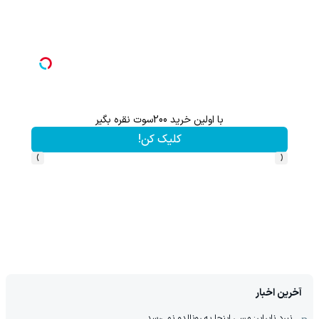
با اولین خرید 200سوت نقره بگیر
گردونه شانس بدون 
کلیک کن!
›
‹
آخرین اخبار
نبرد نابرابر: مسی اینجا به رونالدو نمی‌رسد