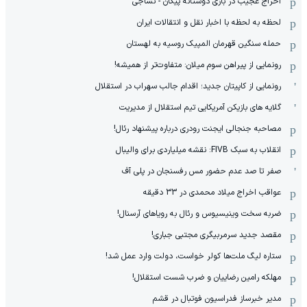
اخراج عجیب در بازی دوستانه پیکان - نساجی
لحظه به لحظه با اخبار نقل و انتقالات ایران
حمله سنگین قهرمان المپیک روسیه به لهستان
رونمایی از پیراهن سوم میلان: متفاوت‌تر از همیشه!
رونمایی از کاپیتان جدید؛ اقدام جالب سهراب در استقلال
گلایه های بازیکن آمریکایی تیم استقلال از مدیریت
مصاحبه جنجالی ایجنت رودری درباره پیشنهاد رئال!
انقلاب به سبک FIVB: نقشه میلیاردی برای والیبال
صفر تا صد عدم حضور مس رفسنجان در پلی آف
عواقب اخراج میلاد محمدی در 33 دقیقه
ضربه سخت وینیسیوس و رئال به رویاهای آرسنال!
مقصد جدید سرمربیگری مجتبی جباری!
ستاره لیگ ملت‌ها کولر خواست، دولت وارد عمل شد!
مهلکه رامین رضاییان و ضرب شست استقلال!
مدیر خبرساز فدراسیون فوتبال در قشم