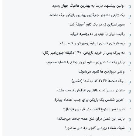
اولین پیشنهاد بارسا به بهترین هافبک جهان رسید
یک ژاپنی مشهور جایگزین بهترین بازیکن لیگ ملت‌ها
سوپراستاری که در یک کلام "حیف" شد!
رقیب ایران با توپ پر به روسیه می‌آید
پرسش‌های کلیدی درباره پرمهره‌ترین تیم لیگ!
نه بزرگ پس از خرید تاریخی: ۲۴۰ دقیقه جنون‌آمیز رئال!
پایان یک عادت برای ستاره ایران: وداع با شماره محبوب
وقتی دروازبان ها نابود می‌شوند!
لیگ ملت‌ها ٢٠٢۶ کتاب شد! (عکس)
طلا در مسیر ثبت بالاترین افزایش قیمت هفته
آخرین شانس یک بازیکن برای جلب اعتماد پیاتزا
ضربه سر ممنوع؛انقلاب در قوانین فوتبال؟
بارسا این فصل برای فتح همه جام‌ها می‌جنگد!
شوک شبانه پورعلی گنجی به علی منصور!