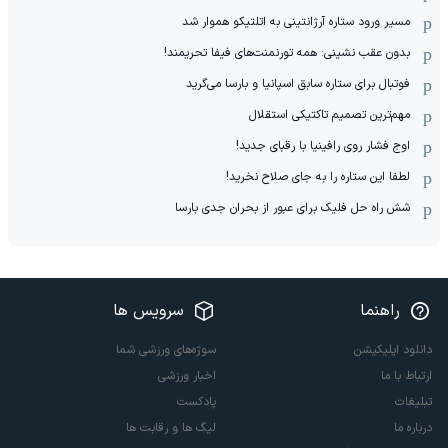
مسیر ورود ستاره آرژانتینی به اتلتیکو هموار شد
بدون عقب نشینی: همه تورنمنت‌های فیفا تحریمند!
فوتبال برای ستاره سابق اسپانیا و بارسا می‌گرید
مهم‌ترین تصمیم تاکتیکی استقلال
اوج فشار روی رافینیا با رقبای جدید!
لطفا این ستاره را به جای صلاح نخرید!
شش راه حل فلیک برای عبور از بحران جدی بارسا
راهنما
سرویس ها
دانلود اپلیکیشن
سوژه‌های ورزشی شما
ارتباط با ما
اخبار ورزشی
تبلیغات
پادکست
درباره ما
لیگ ها و رقابت ها