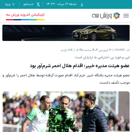
جمعه ۱۶ مرداد
-
14:32
جستجو
ورود
اپلیکیشن اندروید ورزش سه
کد:
2117847
19 فروردين 1404 ساعت 02:45
18K
بازدید
این برخورد بی احترامی به لرتباران است؛
عضو هیئت مدیره خیبر: اقدام هلال احمر شرم‌آور بود
عضو هیئت مدیره باشگاه خیبر خرم‌ آباد اقدام صورت گرفته توسط هلال احمر را شرم‌آور و
موجب تأسف دانست.