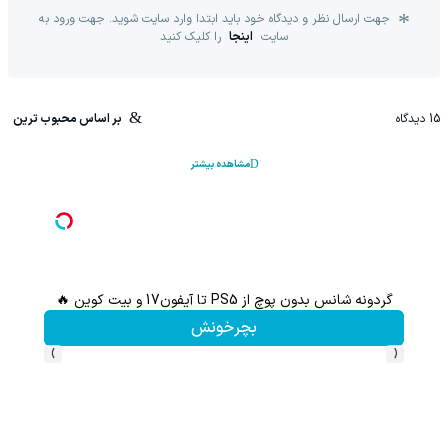
جهت ارسال نظر و دیدگاه خود باید ابتدا وارد سایت شوید. جهت ورود به
سایت
اینجا
را کلیک کنید
15
دیدگاه
بر اساس محبوب ترین
مشاهده بیشتر
گردونه شانس بدون پوچ از PS5 تا آیفون17 و بیت کوین 🔥
شامپو ج
بچرخونش
›
‹