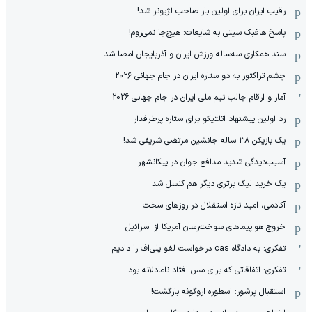
رقیب ایران برای اولین بار صاحب لژیونر شد!
پاسخ هافبک سیتی به شایعات: هیچ‌جا نمی‌روم!
سند همکاری سه‌ساله‌ ‌ورزش ایران و آذربایجان امضا شد
چشم تراکتور به دو ستاره ایران در جام جهانی ۲۰۲۶
آمار و ارقام جالب تیم ملی ایران در جام جهانی 2026
رد اولین پیشنهاد اتلتیکو برای ستاره پرطرفدار
یک بازیکن ۳۸ ساله جانشین مرتضی شریفی شد!
آسیب‌دیدگی شدید مدافع جوان در پیکانشهر
یک خرید لیگ برتری دیگر هم کنسل شد
آکادمی، امید تازه استقلال در روزهای سخت
خروج هواپیماهای سوخت‌رسان آمریکا از اسرائیل
تفکری: به دادگاه cas درخواست لغو پلی‌اف را دادیم
تفکری: اتفاقاتی که برای مس افتاد ناعادلانه بود
استقبال پرشور: اسطوره اروگوئه بازگشت!