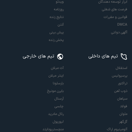
ابزار توسعه دهندگان
ویدئو
فرصت های شغلی
روزنامه
قوانین و مقررات
نتایج زنده
DMCA
آنتن
آگهی دولتی
پیش بینی
پخش زنده
تیم های داخلی
تیم های خارجی
استقلال
آث میلان
پرسپولیس
اینتر میلان
تراکتور
بارسلونا
ذوب آهن
بایرن مونیخ
سپاهان
آرسنال
فولاد
چلسی
ملوان
رئال مادرید
گل‌گهر
لیورپول
آلومینیوم اراک
منچستریونایتد