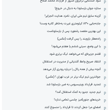
سود استثنایی ترابزون اسپور از قرارداد محمد صلاح
ستاره جوان بارسلونا به دنبال در خروج!
گزینه سابق تیم ملی ایران، نامزد هدایت الجزایر!
جابه‌جایی ۸۳۰ کیلومتری غیرت به‌خاطر کانیه وست!
این بهترین مقصد رشفورد پس از بارسلوناست
زاده‌عطار بازوبند را پس گرفت (عکس)
با این وضع، سیتی ششم یا هفتم می‌شود!
قشم جزیره‌ای که می‌خواهد لیگ برتری شود
انتقاد صریح واعظ آشتیانی از مدیریت در استقلال
آنچه بیش از همه رئال را درباره رودری آزار می‌دهد
جوانترین تیم لیگ برتر در غرب تهران ! (عکس)
تمدید قرارداد وینیسیوس به ضرر بارسلونا شد
تیم جدید جنپو به کمک استقلال آمد؟
خریدهای جنون‌آمیز چلسی تمامی ندارد!
امضای مرا جعل کردند تا قرارداد را منسوخ کنند