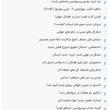
دو خرید بعدی پرسپولیس مشخص شدند
خاطره انگیز، یوونتوس 2 - بایرن مونیخ 1 (2005)
اولین کارت قرمز نسل زد فوتبال جهان!
میزبان جدید سوپرجام اسپانیا کجاست؟
تمام گل های مسی در جام های جهانی
سازمان ملل: منتظر نتایج مذاکرات تنگه هرمز هستیم
اختصاصی: احتمال تعویق شروع فصل جدید
مشکل در نهایی شدن خرید جدید آرسنال
منصوریان: داور بازی فوتبال را به بوکس تبدیل کرد
شکارچیان ثانیه‌ها، گل های لحظه آخر
یاسین در دو راهی سپاهان- نساجی
کانسلو در تمرین الهلال: رویای بارسا نابود شد؟
تراکتور دو هافبک در دروازه‌اش دارد!
استارت فصل جدید تنها نماینده البرز
گزینه جذاب پرسپولیس: اژدهای قرمز!