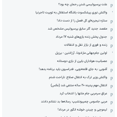
علت پرسپولیسی شدن رحمان چه بود؟
واکنش نوری پیشکسوت باشگاه استقلال به توییت تاجرنیا
ستاره نیجریه‌ای کل فصل را از دست داد!
مقصد جدید گلر سابق پرسپولیس مشخص شد
جدول پخش زنده بازی‌های شنبه 17 مرداد
زنده و فوری از بازار نقل و انتقالات
اولین جام‌جهانی مارادونا، آرژانتین - برزیل
عصبانیت هواداران بایرن از بازی دوستانه
آشوبی: به جای قلعه‌نویی، فدراسیون باید برنامه بدهد!
واکنش وزیر ترک به انتقال صلاح: ناراحت شدم
انتقال مهم پدیده 20 ساله منتفی شد (عکس)
عراق سرمربی جام ملتها را انتخاب کرد
مربی جاسوس چمپیونشیپ: رسانه‌ها بد نشانم دادند
لیموچی و چیدن خوشه انگور در مرداد!