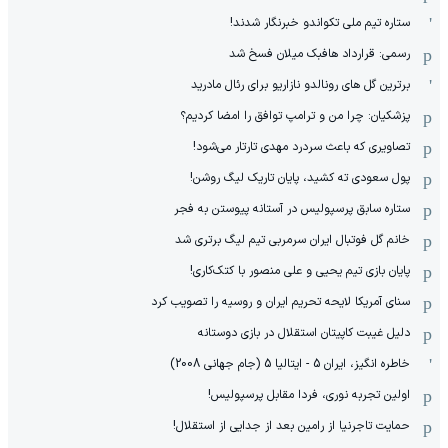
ستاره تیم ملی تکواندو خبرنگار شدند!
رسمی: قرارداد هافبک میلان فسخ شد
برترین گل های رونالدو نازاریو برای رئال مادرید
پزشکیان: چرا من و ترامپ توافق را امضا کردیم؟
تصاویری که باعث سردرد مهدی تارتار می‌شود!
پول سعودی ته کشید، پایان تاریک لیگ روشن!
ستاره سابق پرسپولیس در آستانه پیوستن به فجر
خانم گل فوتبال ایران سرمربی تیم لیگ برتری شد
پایان بازی تیم یحیی و علی منصور با کتک‌کاری!
سنای آمریکا لایحه تحریم ایران و روسیه را تصویب کرد
دلیل غیبت کاپیتان استقلال در بازی دوستانه
خاطره انگیز، ایران 5 - ایتالیا 5 (جام جهانی 2008)
اولین تجربه نوری، فردا مقابل پرسپولیس!
حمایت تاجرنیا از رامین بعد از جدایی از استقلال!