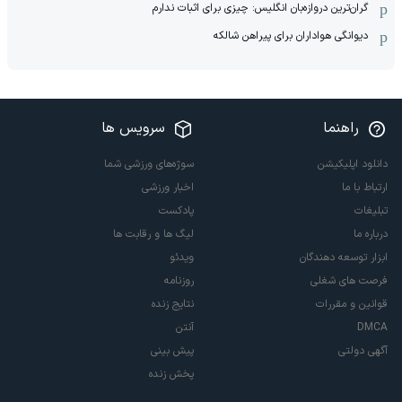
گران‌ترین دروازه‌بان انگلیس: چیزی برای اثبات ندارم
دیوانگی هواداران برای پیراهن شالکه
راهنما
سرویس ها
دانلود اپلیکیشن
سوژه‌های ورزشی شما
ارتباط با ما
اخبار ورزشی
تبلیغات
پادکست
درباره ما
لیگ ها و رقابت ها
ابزار توسعه دهندگان
ویدئو
فرصت های شغلی
روزنامه
قوانین و مقررات
نتایج زنده
DMCA
آنتن
آگهی دولتی
پیش بینی
پخش زنده