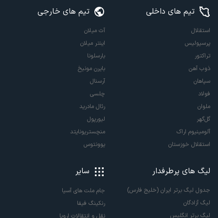
تیم های داخلی
تیم های خارجی
استقلال
آث میلان
پرسپولیس
اینتر میلان
تراکتور
بارسلونا
ذوب آهن
بایرن مونیخ
سپاهان
آرسنال
فولاد
چلسی
ملوان
رئال مادرید
گل‌گهر
لیورپول
آلومینیوم اراک
منچستریونایتد
استقلال خوزستان
یوونتوس
لیگ های پرطرفدار
سایر
جدول لیگ برتر ایران (خلیج فارس)
جام ملت های آسیا
لیگ آزادگان
رنکینگ فیفا
لیگ برتر انگلیس
نقل و انتقالات اروپا