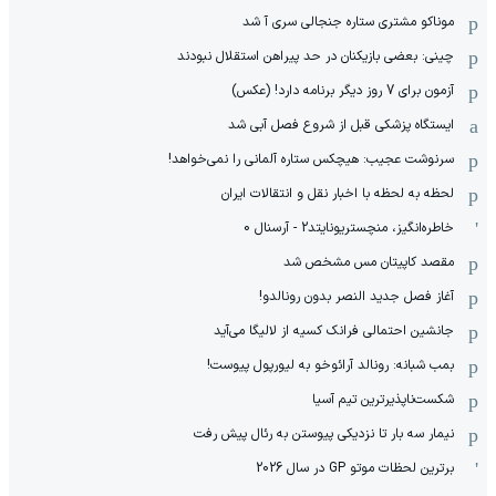
موناکو مشتری ستاره جنجالی سری آ شد
چینی: بعضی بازیکنان در حد پیراهن استقلال نبودند
آزمون برای 7 روز دیگر برنامه دارد! (عکس)
ایستگاه پزشکی قبل از شروع فصل آبی شد
سرنوشت عجیب: هیچکس ستاره آلمانی را نمی‌خواهد!
لحظه به لحظه با اخبار نقل و انتقالات ایران
خاطره‌انگیز، منچستریونایتد2 - آرسنال 0
مقصد کاپیتان مس مشخص شد
آغاز فصل جدید النصر بدون رونالدو!
جانشین احتمالی فرانک کسیه از لالیگا می‌آید
بمب شبانه: رونالد آرائوخو به لیورپول پیوست!
شکست‌ناپذیرترین تیم آسیا
نیمار سه بار تا نزدیکی پیوستن به رئال پیش رفت
برترین لحظات موتو GP در سال 2026