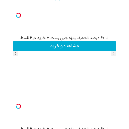
تا 60 درصد تخفیف ویژه جین وست + خرید در4 قسط
تا %60 تخفیف محصولات جین وست + خرید در 4 
مشاهده و خرید
›
‹