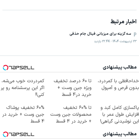
اخبار مرتبط
سه گزینه برای میزبانی فینال جام حذفی
23 اردیبهشت 1404
-
22.4K
بازدید
مطالب پیشنهادی
خداحافظی با کمردرد،
تا 60 درصد تخفیف
کمردردت خوب می‌شه،
بدون قرص و آمپول
ویژه جین وست +
اگر این پرسشنامه رو پر
خرید در4 قسط
کنی!!
پاکسازی کامل کبد و
تا %60 تخفیف
60% تخفیف پوشاک
افزایش طول عمر با
محصولات جین وست
جین وست + خرید در
این نوشیدنی گیاهی!
+ خرید در 4 قسط
4 قسط
کلیک جهت خرید
مطالب پیشنهادی