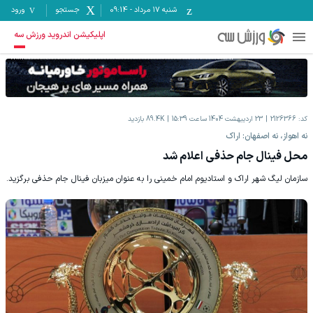
شنبه ۱۷ مرداد
-
09:14
جستجو
ورود
اپلیکیشن اندروید ورزش سه
کد:
2126366
23 اردیبهشت 1404 ساعت 15:39
89.4K
بازدید
نه اهواز، نه اصفهان: اراک
محل فینال جام حذفی اعلام شد
سازمان لیگ شهر اراک و استادیوم امام خمینی را به عنوان میزبان فینال جام حذفی برگزید.