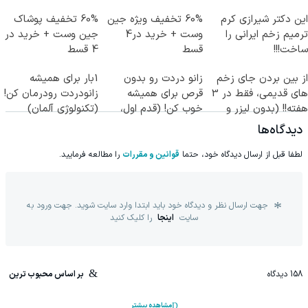
این دکتر شیرازی کرم
60% تخفیف ویژه جین
60% تخفیف پوشاک
ترمیم زخم ایرانی را
وست + خرید در4
جین وست + خرید در
ساخت!!!
قسط
4 قسط
از بین بردن جای زخم
زانو دردت رو بدون
1بار برای همیشه
های قدیمی، فقط در 3
قرص برای همیشه
زانودردت رودرمان کن!
هفته!! (بدون لیزر و
خوب کن! (قدم اول،
(تکنولوژی آلمان)
جراحی)
پرسش‌نامه)
◂پرسشنامه▸
دیدگاه‌ها
لطفا قبل از ارسال دیدگاه خود، حتما
قوانین و مقررات
را مطالعه فرمایید.
جهت ارسال نظر و دیدگاه خود باید ابتدا وارد سایت شوید. جهت ورود به
سایت
اینجا
را کلیک کنید
158
دیدگاه
بر اساس محبوب ترین
مشاهده بیشتر