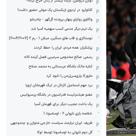
توازن دروغین: بارسا بیشتر از رئال خرج کرده؟!
کاناوارو: در اردوی ازبکستان یک موش حضور داشت!
واکاوی زوایای پنهان پرونده گل‌گهر - چادرملو
یک تیم دیگر مدعی کسب سهمیه آسیا شد
نوستالژی و قاب های سنگین، میلان 1 - رم 2 (2006/2007)
پزشکیان: همه مردم، ایران را حفظ کردند
رسمی: صالح مخدومی سرمربی فصل آینده کاله
کنایه مالک باشگاه عربستانی به محمد صلاح
مایورکا پاری‌سن‌ژرمن را نابود کرد
برد مهم اسماعیل کارتال در لیگ قهرمانان اروپا
عضو هیئت‌رئیسه فدراسیون در باشگاه پرسپولیس
یک باخت عجیب دیگر برای قهرمان آسیا
خلاصه بازی ناپولی 2 - اوساسونا 1
ظریف: ایران نیازمند سیاست خارجی متوازن و چندوجهی
گل دوم ناپولی به اوساسونا توسط لوکا