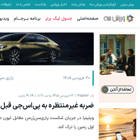
پیش بینی
اپلیکیشن ورزش سه
پخش زنده
اخبار ورزشی
پادکست
تماس با ما
تبلیغات
صفحه‌اصلی
جدول لیگ برتر
برنامه بــرجـــام
ویدیو
پاری سن
30 فروردين 1405
کد:
2355757
31 فروردين 1405 ساعت 01:19
41.7K
بازدید
ضربه غیرمنتظره به پی‌اس‌جی قبل از 
ویتینیا در جریان شکست پاری‌سن‌ژرمن مقابل لیون د
اول زمین را ترک کند.