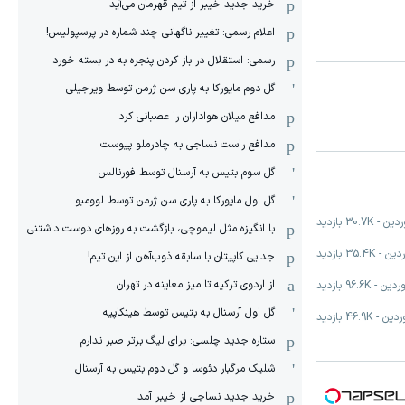
خرید جدید خیبر از تیم قهرمان می‌آید
اعلام رسمی: تغییر ناگهانی چند شماره در پرسپولیس!
رسمی: استقلال در باز کردن پنجره به در بسته خورد
گل دوم مایورکا به پاری سن ژرمن توسط ویرجیلی
مدافع میلان هواداران را عصبانی کرد
مدافع راست نساجی به چادرملو پیوست
گل سوم بتیس به آرسنال توسط فورنالس
گل اول مایورکا به پاری سن ژرمن توسط لوومبو
-
30.7K
بازدید
با انگیزه مثل لیموچی، بازگشت به روزهای دوست داشتنی
-
35.4K
بازدید
جدایی کاپیتان با سابقه ذوب‌آهن از این تیم!
از اردوی ترکیه تا میز معاینه در تهران
-
96.6K
بازدید
گل اول آرسنال به بتیس توسط هینکاپیه
-
46.9K
بازدید
ستاره جدید چلسی: برای لیگ برتر صبر ندارم
شلیک مرگبار دئوسا و گل دوم بتیس به آرسنال
خرید جدید نساجی از خیبر آمد