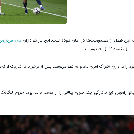
این فصل از مصدومیت‌ها در امان نبوده است. این بار هواداران
پاری‌سن‌ژرمن
ون
(شکست ۲-۱) مصدوم شد.
پرتغالیِ قهرمان اروپا، در دقیقه ۳۹ جای خود را به وارن زئیر-گ امری داد و به نظر می‌رسید پس از برخورد با اندر
نتیجه ۲-۰ عقب بود و گونچالو راموس نیز به‌تازگی یک ضربه پنالتی را از دست داده بود. خروج لنگ‌ل