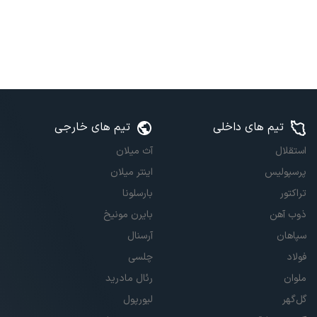
تیم های داخلی
تیم های خارجی
استقلال
آث میلان
پرسپولیس
اینتر میلان
تراکتور
بارسلونا
ذوب آهن
بایرن مونیخ
سپاهان
آرسنال
فولاد
چلسی
ملوان
رئال مادرید
گل‌گهر
لیورپول