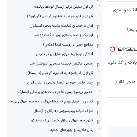
گل اول بتیس برابر آرسنال توسط ریکلمه
انک مو، موی
گل دوم فنرباغچه به اشتورم گراتس (گرینوود)
آدان با چمدان شکایت پشت پنجره استقلال
بخر!
اوربیگ از صحبت‌های نویر شگفت‌زده شد
مدافع خیبر از روسیه آمد! (عکس)
آمادگی توپچی‌ها برای تقابل برابر بتیس
پلاک و کد ملی،
رسمی: ماتیاس یایسله سرمربی نیوکسل شد
گل اول فنرباغچه به اشتورم گراتس (تالیسکا)
یجی‌کالا (
چند جلسه مهم در انتظار رئیس والیبال ایران
حضور پرسپولیسی ها در تست های پزشکی ایفمارک
کاناوارو: احمق بودم که ماشاریپوف را به جام جهانی بردم!
شوک شبانه وینیسیوس به رئال و آرسنال
گلزن جام جهانی عراق، خرید بزرگ پاختاکور
رئال مادرید و چهره‌های جدید