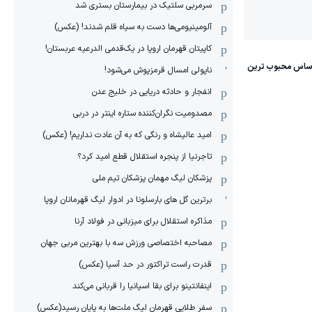
سرمربی سلتیک در بیمارستان بستری شد
آلومینیومی‌ها دست به سیاه قلم شدند! (عکس)
کاپیتان قهرمان اروپا در یک‌قدمی الدرعیه عربستان!
ناپولی امسال قرمزپوش می‌شود!
انفجار و حادثه دریایی در خلیج عدن
مصدومیت نگران‌کننده ستاره اینتر در دربی
امید عالیشاه و رنگی که به آن عادت نداریم! (عکس)
تاجرنیا از پنجره استقلال قطع امید کرد؟
پزشکان لیگ مهمان پزشکان تیم ملی
برترین گل های بارسلونا در ادوار لیگ قهرمانان اروپا
مذاکره استقلال برای میزبانی در فولاد آرنا
مصاحبه اختصاصی ورزش سه با بهترین مربی جهان
قدرت راست تراکتور در حد آسیا (عکس)
اینفانتینو برای بقا اسپانیا را قربانی می‌کند
سفر طلایی قهرمان لیگ ملت‌ها به پایان رسید(عکس)