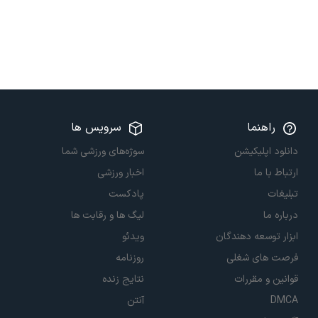
راهنما
سرویس ها
دانلود اپلیکیشن
سوژه‌های ورزشی شما
ارتباط با ما
اخبار ورزشی
تبلیغات
پادکست
درباره ما
لیگ ها و رقابت ها
ابزار توسعه دهندگان
ویدئو
فرصت های شغلی
روزنامه
قوانین و مقررات
نتایج زنده
DMCA
آنتن