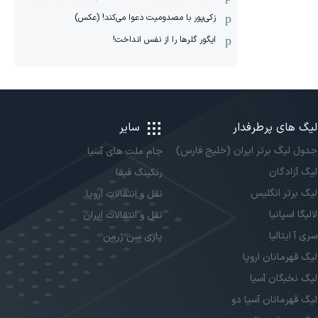
زکی‌پور با مصدومیت دعوا می‌کند! (عکس)
ایگور گلرها را از نفس انداخت!
لیگ های پرطرفدار
سایر
جدول لیگ برتر ایران (خلیج فارس)
جام ملت های آسیا
لیگ آزادگان
رنکینگ فیفا
لیگ برتر انگلیس
نقل و انتقالات اروپا
لالیگا اسپانیا
نقل و انتقالات ایران
سری آ ایتالیا
پاری سن ژرمن
لیگ قهرمانان اروپا
لیگ نخبگان آسیا
لیگ قهرمانان آسیا دو