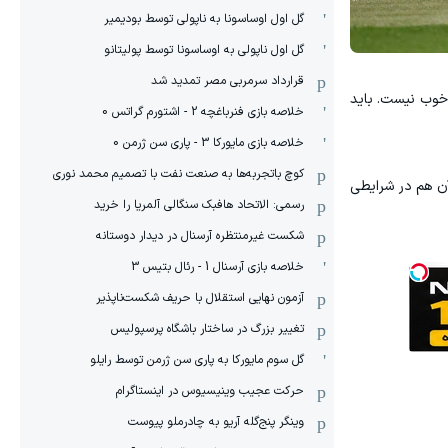
گل اول اوساسونا به ناپولی توسط بودیمیر
گل اول ناپولی به اوساسونا توسط پولیتانو
قرارداد سرمربی مصر تمدید شد
خوب نیست. باید
خلاصه بازی فنرباغچه 2 - اشتورم گراتس 0
خلاصه بازی مایورکا 3 - پاری سن ژرمن 0
کوچ باتجربه‌ها به صنعت نفت با تصمیم محمد نوری
ن هم در شرایطی
رسمی: الاتحاد هافبک سنگالی آلمریا را خرید
شکست غیرمنتظره آرسنال در دیدار دوستانه
خلاصه بازی آرسنال 1 - رئال بتیس 3
آزمون نهایی استقلال با حریف شکست‌ناپذیر
تغییر بزرگ در ساختار باشگاه پرسپولیس
گل سوم مایورکا به پاری سن ژرمن توسط رایلو
حرکت عجیب وینیسیوس در اینستاگرام
وینگر پنج‌گله آریو به چادرملو پیوست