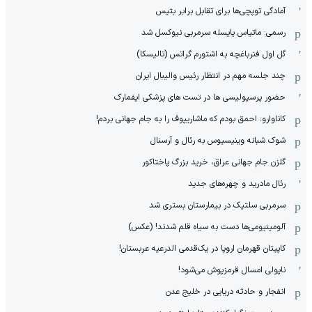
آمادگی توپچی‌ها برای تقابل برابر بتیس
رسمی: ماتیاس یایسله سرمربی نیوکسل شد
گل اول فنرباغچه به اشتورم گراتس (تالیسکا)
چند جلسه مهم در انتظار رئیس والیبال ایران
حضور پرسپولیسی ها در تست های پزشکی ایفمارک
کاناوارو: احمق بودم که ماشاریپوف را به جام جهانی بردم!
شوک شبانه وینیسیوس به رئال و آرسنال
گلزن جام جهانی عراق، خرید بزرگ پاختاکور
رئال مادرید و چهره‌های جدید
سرمربی سلتیک در بیمارستان بستری شد
آلومینیومی‌ها دست به سیاه قلم شدند! (عکس)
کاپیتان قهرمان اروپا در یک‌قدمی الدرعیه عربستان!
ناپولی امسال قرمزپوش می‌شود!
انفجار و حادثه دریایی در خلیج عدن