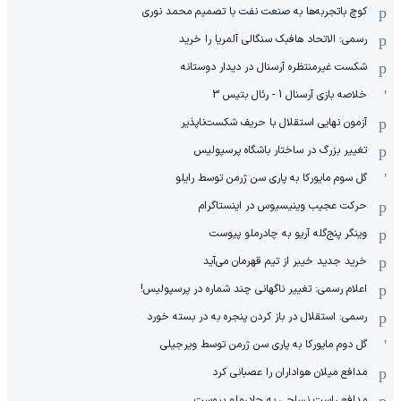
کوچ باتجربه‌ها به صنعت نفت با تصمیم محمد نوری
رسمی: الاتحاد هافبک سنگالی آلمریا را خرید
شکست غیرمنتظره آرسنال در دیدار دوستانه
خلاصه بازی آرسنال 1 - رئال بتیس 3
آزمون نهایی استقلال با حریف شکست‌ناپذیر
تغییر بزرگ در ساختار باشگاه پرسپولیس
گل سوم مایورکا به پاری سن ژرمن توسط رایلو
حرکت عجیب وینیسیوس در اینستاگرام
وینگر پنج‌گله آریو به چادرملو پیوست
خرید جدید خیبر از تیم قهرمان می‌آید
اعلام رسمی: تغییر ناگهانی چند شماره در پرسپولیس!
رسمی: استقلال در باز کردن پنجره به در بسته خورد
گل دوم مایورکا به پاری سن ژرمن توسط ویرجیلی
مدافع میلان هواداران را عصبانی کرد
مدافع راست نساجی به چادرملو پیوست