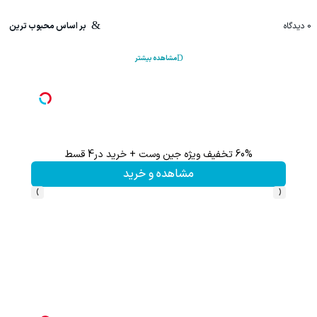
0
دیدگاه
بر اساس محبوب ترین
مشاهده بیشتر
60% تخفیف ویژه جین وست + خرید در4 قسط
تا %60 تخفیف محصولات جین وست + خرید در 4 
مشاهده و خرید
›
‹