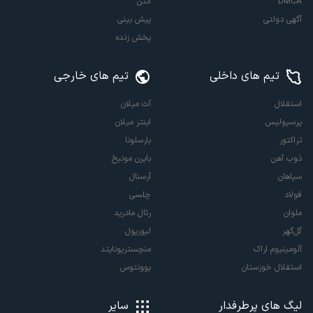
DMCA
آنتن
آگهی دولتی
پیش بینی
پخش زنده
تیم های داخلی
تیم های خارجی
استقلال
آث میلان
پرسپولیس
اینتر میلان
تراکتور
بارسلونا
ذوب آهن
بایرن مونیخ
سپاهان
آرسنال
فولاد
چلسی
ملوان
رئال مادرید
گل‌گهر
لیورپول
آلومینیوم اراک
منچستریونایتد
استقلال خوزستان
یوونتوس
لیگ های پرطرفدار
سایر