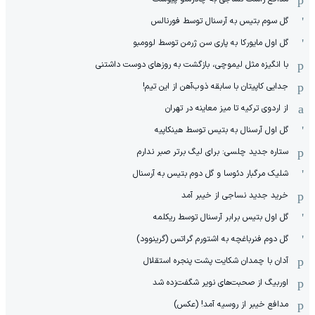
گل سوم بتیس به آرسنال توسط فورنالس
گل اول مایورکا به پاری سن ژرمن توسط لوومبو
با انگیزه مثل لیموچی، بازگشت به روزهای دوست داشتنی
جدایی کاپیتان با سابقه ذوب‌آهن از این تیم!
از اردوی ترکیه تا میز معاینه در تهران
گل اول آرسنال به بتیس توسط هینکاپیه
ستاره جدید چلسی: برای لیگ برتر صبر ندارم
شلیک مرگبار دئوسا و گل دوم بتیس به آرسنال
خرید جدید نساجی از خیبر آمد
گل اول بتیس برابر آرسنال توسط ریکلمه
گل دوم فنرباغچه به اشتورم گراتس (گرینوود)
آدان با چمدان شکایت پشت پنجره استقلال
اوربیگ از صحبت‌های نویر شگفت‌زده شد
مدافع خیبر از روسیه آمد! (عکس)