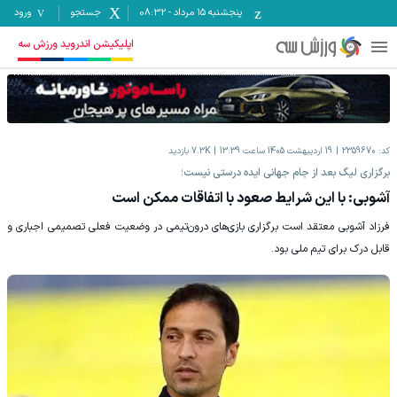
پنجشنبه ۱۵ مرداد
-
08:32
جستجو
ورود
اپلیکیشن اندروید ورزش سه
کد:
2359670
19 اردیبهشت 1405 ساعت 13:39
7.3K
بازدید
برگزاری لیگ بعد از جام جهانی ایده درستی نیست؛
آشوبی: با این شرایط صعود با اتفاقات ممکن است
فرزاد آشوبی معتقد است برگزاری بازی‌های درون‌تیمی در وضعیت فعلی تصمیمی اجباری و
قابل درک برای تیم ملی بود.