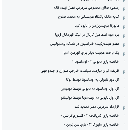
رسمی: صالح مخدومی سرمربی فصل آینده کاله
کنایه مالک باشگاه عربستانی به محمد صلاح
مایورکا پاری‌سن‌ژرمن را نابود کرد
برد مهم اسماعیل کارتال در لیگ قهرمانان اروپا
عضو هیئت‌رئیسه فدراسیون در باشگاه پرسپولیس
یک باخت عجیب دیگر برای قهرمان آسیا
خلاصه بازی ناپولی 2 - اوساسونا 1
ظریف: ایران نیازمند سیاست خارجی متوازن و چندوجهی
گل دوم ناپولی به اوساسونا توسط لوکا
گل اول اوساسونا به ناپولی توسط بودیمیر
گل اول ناپولی به اوساسونا توسط پولیتانو
قرارداد سرمربی مصر تمدید شد
خلاصه بازی فنرباغچه 2 - اشتورم گراتس 0
خلاصه بازی مایورکا 3 - پاری سن ژرمن 0