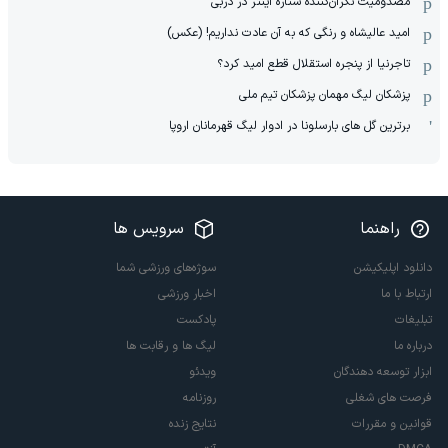
مصدومیت نگران‌کننده ستاره اینتر در دربی
امید عالیشاه و رنگی که به آن عادت نداریم! (عکس)
تاجرنیا از پنجره استقلال قطع امید کرد؟
پزشکان لیگ مهمان پزشکان تیم ملی
برترین گل های بارسلونا در ادوار لیگ قهرمانان اروپا
راهنما
سرویس ها
دانلود اپلیکیشن
سوژه‌های ورزشی شما
ارتباط با ما
اخبار ورزشی
تبلیغات
پادکست
درباره ما
لیگ ها و رقابت ها
ابزار توسعه دهندگان
ویدئو
فرصت های شغلی
روزنامه
قوانین و مقررات
نتایج زنده