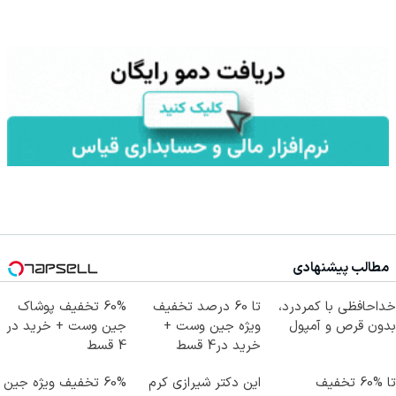
مطالب پیشنهادی
خداحافظی با کمردرد،
تا 60 درصد تخفیف
60% تخفیف پوشاک
بدون قرص و آمپول
ویژه جین وست +
جین وست + خرید در
خرید در4 قسط
4 قسط
تا %60 تخفیف
این دکتر شیرازی کرم
60% تخفیف ویژه جین