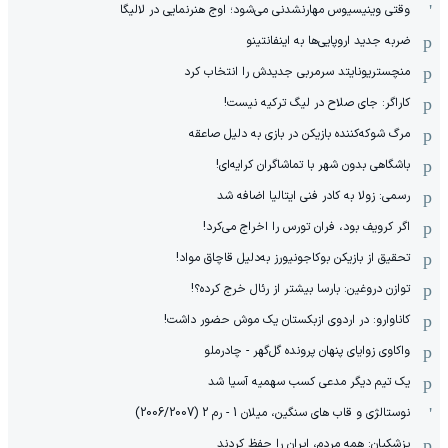
وقتی وینیسیوس مهارنشدنی می‌شود؛ اوج هنرنمایی در لالیگا
ضربه جدید اروپایی‌ها به اینفانتینو
منچستریونایتد سرمربی جدیدش را انتخاب کرد
کاراگر: جای صلاح در لیگ ترکیه نیست!
مرگ شوکه‌کننده بازیکن در بازی به دلیل صاعقه
باشگاهی بدون شهر با تماشاگران کرایه‌ای!
رسمی: زولا به کادر فنی ایتالیا اضافه شد
اگر کرویف بود، فران تورس را اخراج می‌کرد!
تحقیق از بازیکن بوکاجونیورز به‌دلیل قاچاق مواد!
توازن دروغین: بارسا بیشتر از رئال خرج کرده؟!
کاناوارو: در اردوی ازبکستان یک موش حضور داشت!
واکاوی زوایای پنهان پرونده گل‌گهر - چادرملو
یک تیم دیگر مدعی کسب سهمیه آسیا شد
نوستالژی و قاب های سنگین، میلان 1 - رم 2 (2006/2007)
پزشکیان: همه مردم، ایران را حفظ کردند