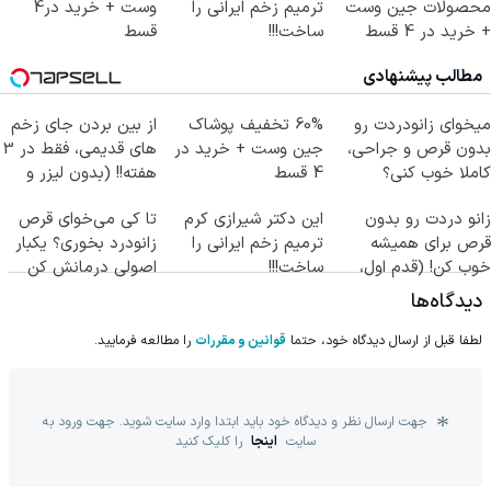
محصولات جین وست
ترمیم زخم ایرانی را
وست + خرید در4
+ خرید در 4 قسط
ساخت!!!
قسط
مطالب پیشنهادی
میخوای زانودردت رو
60% تخفیف پوشاک
از بین بردن جای زخم
بدون قرص و جراحی،
جین وست + خرید در
های قدیمی، فقط در 3
کاملا خوب کنی؟
4 قسط
هفته!! (بدون لیزر و
((پرسش‌نامه))
جراحی)
زانو دردت رو بدون
این دکتر شیرازی کرم
تا کی می‌خوای قرص
قرص برای همیشه
ترمیم زخم ایرانی را
زانودرد بخوری؟ یکبار
خوب کن! (قدم اول،
ساخت!!!
اصولی درمانش کن
پرسش‌نامه)
دیدگاه‌ها
لطفا قبل از ارسال دیدگاه خود، حتما
قوانین و مقررات
را مطالعه فرمایید.
جهت ارسال نظر و دیدگاه خود باید ابتدا وارد سایت شوید. جهت ورود به
سایت
اینجا
را کلیک کنید