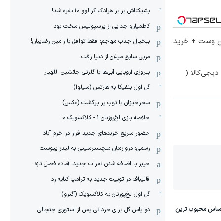
بشیکتاش برابر هرادک کرالوو 10 نفره شد!
کاظمیان: جدایی از پرسپولیس سخت بود
تا 60 درصد تخفیف ویژه جین وست + خرید
بیخیال جذب مهاجم: فقط توافق با رامین رضاییان!
مربی سابق میلان از دنیا رفت
پیروزی اروپایی آبی‌ها با گلزنی جانشین اللهیار
یجی‌کالا (
گل اول بنفیکا به هارتس (سیلوا)
سحرخیزان با توپ پر برگشت (عکس)
خلاصه بازی لخ‌پوزنان 1 - کلاکسویک 0
حضور سریع خریدهای جدید فراز در خرم آباد
رسمی: دروازه‌بان منچسترسیتی به لیدز پیوست
خیبر با اضافه شدن نفرات جدید، آماده فصل تازه
قالیباف در توییت جدید به ترامپ کنایه زد
گل اول لخ‌پوزنان به کلاکسویک (آگنرو)
دو پاس گل برای حردانی پس از استوری جنجالی