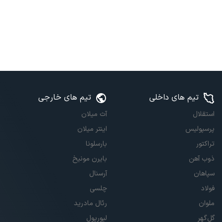
تیم های داخلی
تیم های خارجی
استقلال
آث میلان
پرسپولیس
اینتر میلان
تراکتور
بارسلونا
ذوب آهن
بایرن مونیخ
سپاهان
آرسنال
فولاد
چلسی
ملوان
رئال مادرید
گل‌گهر
لیورپول