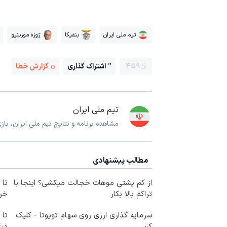
تیم ملی ایران
بنفیکا
ژوزه مورینیو
459
اشتراک گذاری
گزارش خطا
تیم ملی ایران
مشاهده برنامه و نتایج تیم ملی ایران، با
مطالب پیشنهادی
از کم پشتی موهات خجالت میکشی؟ اینجا با
تراکم بالا بکار
خرید
سرمایه گذاری ارزی روی سهام تویوتا - کلیک
کن
در4 قسط