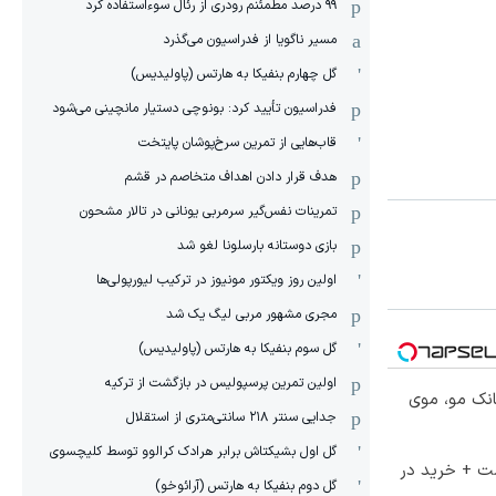
۹۹ درصد مطمئنم رودری از رئال سوءاستفاده کرد
مسیر ناگویا از فدراسیون می‌گذرد
گل چهارم بنفیکا به هارتس (پاولیدیس)
فدراسیون تأیید کرد: بونوچی دستیار مانچینی می‌شود
قاب‌هایی از تمرین سرخ‌پوشان پایتخت
هدف قرار دادن اهداف متخاصم در قشم
‏تمرینات نفس‌گیر سرمربی یونانی در تالار مشحون
بازی دوستانه بارسلونا لغو شد
اولین روز ویکتور مونیوز در ترکیب لیورپولی‌ها
مجری مشهور مربی لیگ یک شد
گل سوم بنفیکا به هارتس (پاولیدیس)
اولین تمرین پرسپولیس در بازگشت از ترکیه
انک مو، موی
جدایی سنتر ۲۱۸ سانتی‌متری از استقلال
گل اول بشیکتاش برابر هرادک کرالوو توسط کلیچسوی
ست + خرید در
گل دوم بنفیکا به هارتس (آرائوخو)