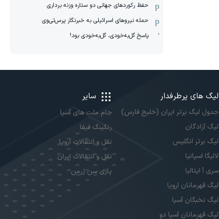
حفظ رکوردهای جهانی دو ستاره وزنه برداری
حمله نیروهای اسرائیلی به خبرنگار پرس‌تی‌وی
پاسخ گل‌به‌خودی، گل‌به‌خودی بود!
لیگ های پرطرفدار
سایر
جدول لیگ برتر ایران (خلیج فارس)
جام ملت های آسیا
لیگ آزادگان
رنکینگ فیفا
لیگ برتر انگلیس
نقل و انتقالات اروپا
لالیگا اسپانیا
نقل و انتقالات ایران
سری آ ایتالیا
پاری سن ژرمن
لیگ قهرمانان اروپا
لیگ نخبگان آسیا
لیگ قهرمانان آسیا دو