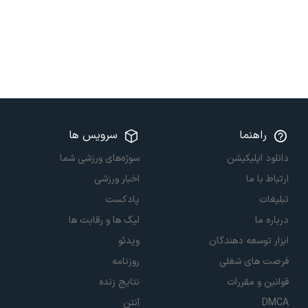
راهنما
سرویس ها
دانلود اپلیکیشن
سوژه‌های ورزشی شما
ارتباط با ما
اخبار ورزشی
تبلیغات
پادکست
درباره ما
لیگ ها و رقابت ها
ابزار توسعه دهندگان
ویدئو
فرصت های شغلی
روزنامه
قوانین و مقررات
نتایج زنده
DMCA
آنتن