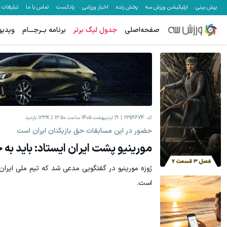
پیش بینی
اپلیکیشن ورزش سه
پخش زنده
اخبار ورزشی
پادکست
تماس با ما
تبلیغات
صفحه‌اصلی
جدول لیگ برتر
برنامه بــرجـــام
ویدیو
کد:
2359674
19 اردیبهشت 1405 ساعت 13:50
133K
بازدید
حضور در این مسابقات حق بازیکنان ایران است
مورینیو پشت ایران ایستاد: باید به 
است.