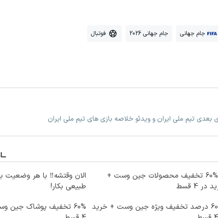
جام جهانی
جام جهانی 2026
فوتبال
زی بعدی تیم ملی ایران و ویدئو خلاصه بازی های تیم ملی ایران
تا %60 تخفیف محصولات جین وست +
الان وقتشه‼️ با هر وضعیت ب
 در 4 قسط
طبیعی بکار!
تا 60 درصد تخفیف ویژه جین وست + خرید
60% تخفیف پوشاک جین و
4 قسط