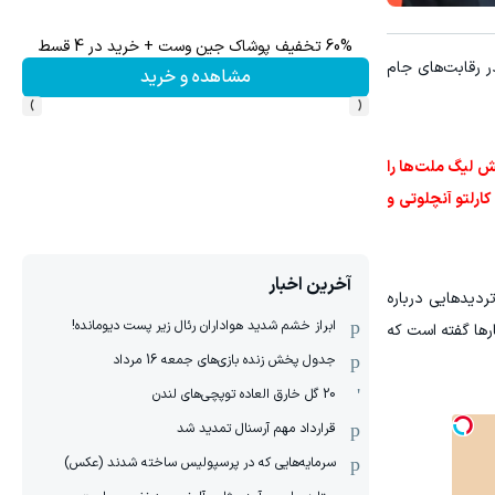
60% تخفیف پوشاک جین وست + خرید در 4 قسط
میدو
 رقابت‌های جام
مشاهده و خرید
›
‹
سال پیش لیگ ملت‌ها را
یت کارلتو آنچلوتی و
آخرین اخبار
تردیدهایی درباره
ابراز خشم شدید هواداران رئال زیر پست دیومانده!
ارها گفته است که
جدول پخش زنده بازی‌های جمعه 16 مرداد
20 گل خارق العاده توپچی‌های لندن
قرارداد مهم آرسنال تمدید شد
سرمایه‌هایی که در پرسپولیس ساخته شدند (عکس)