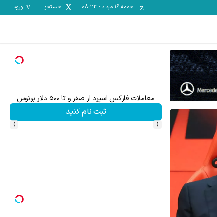
جمعه ۱۶ مرداد
-
08:33
جستجو
ورود
معاملات فارکس اسپرد از صفر و تا ۵۰۰ دلار بونوس
تا %60 تخفیف محصولات جین وست + خرید 
ثبت نام کنید
›
‹