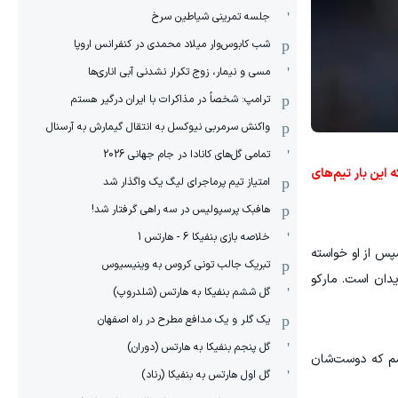
جلسه تمرینی شیاطین سرخ
شب کابوس‌وار میلاد محمدی در کنفرانس اروپا
مسی و نیمار، زوج تکرار نشدنی آبی اناری‌ها
ترامپ: شخصاً در مذاکرات با ایران درگیر هستم
واکنش سرمربی نیوکسل به انتقال گیمارش به آرسنال
تمامی گل‌های کانادا در جام جهانی 2026
این بار تیم‌های
امتیاز تیم پرماجرای لیگ یک واگذار شد
هافبک پرسپولیس در سه راهی گرفتار شد!
خلاصه بازی بنفیکا 6 - هارتس 1
سپس از او خواسته
تبریک جالب تونی کروس به وینیسیوس
یدان است. مارکو
گل ششم بنفیکا به هارتس (شلدروپ)
یک گلر و یک مدافع مطرح در راه اصفهان
گل پنجم بنفیکا به هارتس (دوران)
اشم که دوست‌شان
گل اول هارتس به بنفیکا (رناد)