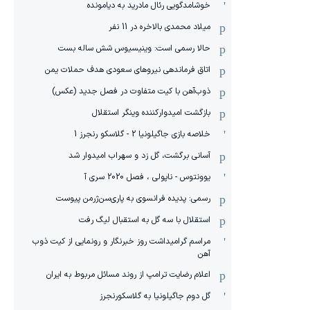
خوشامدگویی رئال مادرید به دیامونده
میلاد محمدی بالاخره در 11 نفر
حالا رسمی است: وینیسیوس شش ساله بست
اتاق فرماندهی نیروهای سعودی هدف حملات یمن
ذوب‌آهن با کیت متفاوت در فصل جدید (عکس)
بازگشت امیدوارکننده وینگر استقلال
خلاصه بازی جاگیلونیا 2 - گلاسکو رنجرز 1
آسانی برگشت، گل زد و سهراب امیدوار شد
یوونتوس - ناپولی ، فصل 2020 سری آ
رسمی: پدیده فرانسوی به پاری‌سن‌ژرمن پیوست
استقلال با سه گل به استقبال لیگ رفت
مراسم گرامیداشت روز خبرنگار و رونمایی از کیت ذوب
آهن
اعلام رضایت ترامپ از روند مسائل مربوط به ایران
گل دوم جاگیلونیا به گلاسکورنجرز