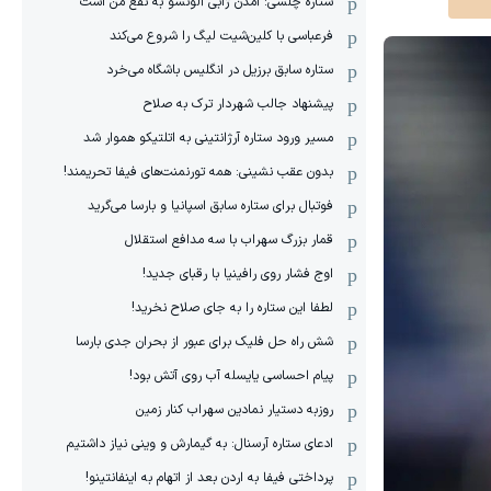
ستاره چلسی: آمدن ژابی آلونسو به نفع من است
فرعباسی با کلین‌شیت لیگ را شروع می‌کند
ستاره سابق برزیل در انگلیس باشگاه می‌خرد
پیشنهاد جالب شهردار ترک به صلاح
مسیر ورود ستاره آرژانتینی به اتلتیکو هموار شد
بدون عقب نشینی: همه تورنمنت‌های فیفا تحریمند!
فوتبال برای ستاره سابق اسپانیا و بارسا می‌گرید
قمار بزرگ سهراب با سه مدافع استقلال
اوج فشار روی رافینیا با رقبای جدید!
لطفا این ستاره را به جای صلاح نخرید!
شش راه حل فلیک برای عبور از بحران جدی بارسا
پیام احساسی یایسله آب روی آتش بود!
روزبه دستیار نمادین سهراب کنار زمین
ادعای ستاره آرسنال: به گیمارش و وینی نیاز داشتیم
پرداختی فیفا به اردن بعد از اتهام به اینفانتینو!