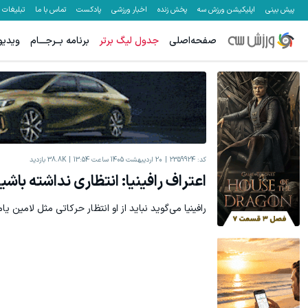
پیش بینی
اپلیکیشن ورزش سه
پخش زنده
اخبار ورزشی
پادکست
تماس با ما
تبلیغات
صفحه‌اصلی
جدول لیگ برتر
برنامه بــرجـــام
ویدیو
کد:
2359924
20 اردیبهشت 1405 ساعت 13:54
38.8K
بازدید
اعتراف رافینیا: انتظاری نداشته باش
رافینیا می‌گوید نباید از او انتظار حرکاتی مثل لامین ی