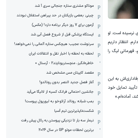
موناکو مشتری ستاره جنجالی سری آ شد
چینی: بعضی بازیکنان در حد پیراهن استقلال نبودند
آزمون برای 7 روز دیگر برنامه دارد! (عکس)
 نرسیده است. او
ایستگاه پزشکی قبل از شروع فصل آبی شد
م. انتظار داریم
سرنوشت عجیب: هیچکس ستاره آلمانی را نمی‌خواهد!
، قهرمانی لیگ را
لحظه به لحظه با اخبار نقل و انتقالات ایران
خاطره‌انگیز، منچستریونایتد2 - آرسنال 0
مقصد کاپیتان مس مشخص شد
فاداری‌اش به این
آغاز فصل جدید النصر بدون رونالدو!
 تأیید تمایل خود
جانشین احتمالی فرانک کسیه از لالیگا می‌آید
بمب شبانه: رونالد آرائوخو به لیورپول پیوست!
شکست‌ناپذیرترین تیم آسیا
نیمار سه بار تا نزدیکی پیوستن به رئال پیش رفت
برترین لحظات موتو GP در سال 2026