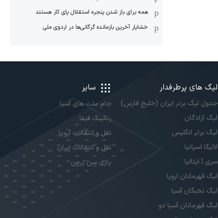
همه برای باز شدن پنجره استقلال پای کار هستند
خشایار آخرین بازمانده گرگانی‌ها در اردوی ملی
لیگ های پرطرفدار
سایر
جدول لیگ برتر ایران (خلیج فارس)
جام ملت های آسیا
لیگ آزادگان
رنکینگ فیفا
لیگ برتر انگلیس
نقل و انتقالات اروپا
لالیگا اسپانیا
نقل و انتقالات ایران
سری آ ایتالیا
پاری سن ژرمن
لیگ قهرمانان اروپا
لیگ نخبگان آسیا
لیگ قهرمانان آسیا دو