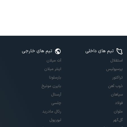
تیم های داخلی
تیم های خارجی
استقلال
آث میلان
پرسپولیس
اینتر میلان
تراکتور
بارسلونا
ذوب آهن
بایرن مونیخ
سپاهان
آرسنال
فولاد
چلسی
ملوان
رئال مادرید
گل‌گهر
لیورپول