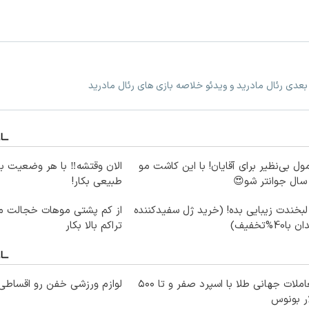
 بعدی رئال مادرید و ویدئو خلاصه بازی های رئال مادرید
ول بی‌نظیر برای آقایان! با این کاشت مو
الان وقتشه‼️ با هر وضعیت ب
طبیعی بکار!
لبخندت زیبایی بده! (خرید ژل سفیدکننده
از کم پشتی موهات خجالت می
 با40%تخفیف)
تراکم بالا بکار
معاملات جهانی طلا با اسپرد صفر و تا ۵۰۰
لوازم ورزشی خفن رو اقساطی 
ر بونوس