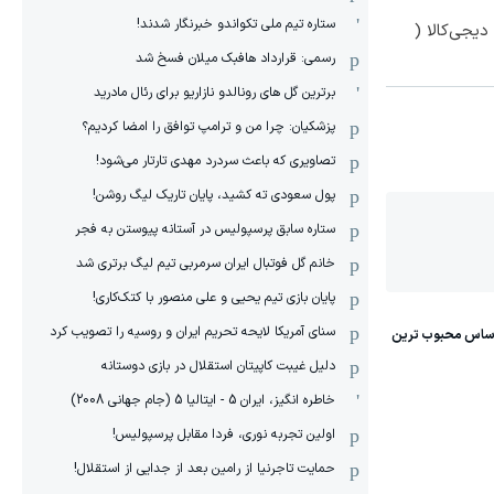
ستاره تیم ملی تکواندو خبرنگار شدند!
یجی‌کالا (
رسمی: قرارداد هافبک میلان فسخ شد
برترین گل های رونالدو نازاریو برای رئال مادرید
پزشکیان: چرا من و ترامپ توافق را امضا کردیم؟
تصاویری که باعث سردرد مهدی تارتار می‌شود!
پول سعودی ته کشید، پایان تاریک لیگ روشن!
ستاره سابق پرسپولیس در آستانه پیوستن به فجر
خانم گل فوتبال ایران سرمربی تیم لیگ برتری شد
پایان بازی تیم یحیی و علی منصور با کتک‌کاری!
سنای آمریکا لایحه تحریم ایران و روسیه را تصویب کرد
دلیل غیبت کاپیتان استقلال در بازی دوستانه
خاطره انگیز، ایران 5 - ایتالیا 5 (جام جهانی 2008)
اولین تجربه نوری، فردا مقابل پرسپولیس!
حمایت تاجرنیا از رامین بعد از جدایی از استقلال!