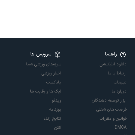
راهنما
سرویس ها
دانلود اپلیکیشن
سوژه‌های ورزشی شما
ارتباط با ما
اخبار ورزشی
تبلیغات
پادکست
درباره ما
لیگ ها و رقابت ها
ابزار توسعه دهندگان
ویدئو
فرصت های شغلی
روزنامه
قوانین و مقررات
نتایج زنده
DMCA
آنتن