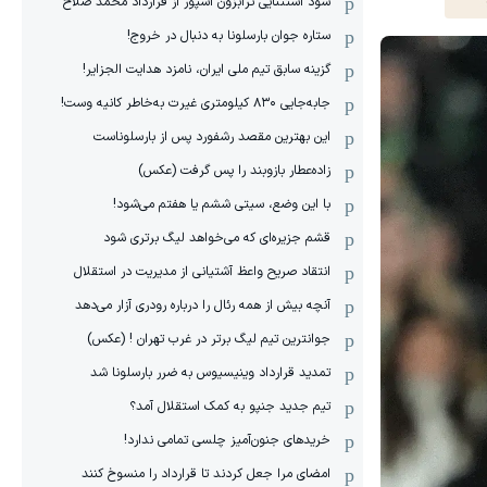
سود استثنایی ترابزون اسپور از قرارداد محمد صلاح
ستاره جوان بارسلونا به دنبال در خروج!
گزینه سابق تیم ملی ایران، نامزد هدایت الجزایر!
جابه‌جایی ۸۳۰ کیلومتری غیرت به‌خاطر کانیه وست!
این بهترین مقصد رشفورد پس از بارسلوناست
زاده‌عطار بازوبند را پس گرفت (عکس)
با این وضع، سیتی ششم یا هفتم می‌شود!
قشم جزیره‌ای که می‌خواهد لیگ برتری شود
انتقاد صریح واعظ آشتیانی از مدیریت در استقلال
آنچه بیش از همه رئال را درباره رودری آزار می‌دهد
جوانترین تیم لیگ برتر در غرب تهران ! (عکس)
تمدید قرارداد وینیسیوس به ضرر بارسلونا شد
تیم جدید جنپو به کمک استقلال آمد؟
خریدهای جنون‌آمیز چلسی تمامی ندارد!
امضای مرا جعل کردند تا قرارداد را منسوخ کنند