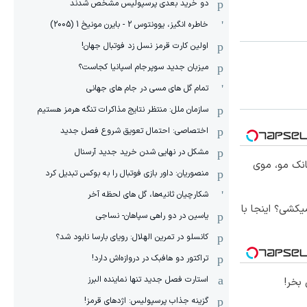
دو خرید بعدی پرسپولیس مشخص شدند
خاطره انگیز، یوونتوس 2 - بایرن مونیخ 1 (2005)
اولین کارت قرمز نسل زد فوتبال جهان!
میزبان جدید سوپرجام اسپانیا کجاست؟
تمام گل های مسی در جام های جهانی
سازمان ملل: منتظر نتایج مذاکرات تنگه هرمز هستیم
اختصاصی: احتمال تعویق شروع فصل جدید
مشکل در نهایی شدن خرید جدید آرسنال
انک مو، موی
منصوریان: داور بازی فوتبال را به بوکس تبدیل کرد
شکارچیان ثانیه‌ها، گل های لحظه آخر
کشی؟ اینجا با
یاسین در دو راهی سپاهان- نساجی
کانسلو در تمرین الهلال: رویای بارسا نابود شد؟
تراکتور دو هافبک در دروازه‌اش دارد!
استارت فصل جدید تنها نماینده البرز
بخر!
گزینه جذاب پرسپولیس: اژدهای قرمز!