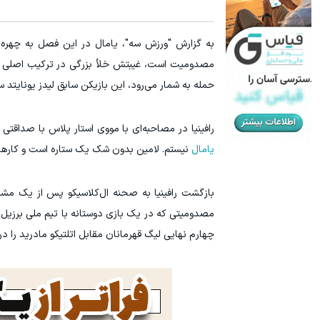
به گزارش "ورزش سه"، یامال در این فصل به چهره
مصدومیت است، غیبتش خلأ بزرگی در ترکیب اصلی ه
حمله به شمار می‌رود، این بازیکن سابق لیدز یونایتد سریعاً خود ر
رافینیا در مصاحبه‌ای با مووی استار پلاس با صداق
یامال
نیستم. لامین بدون شک یک ستاره است و کارهایی
بازگشت رافینیا به صحنه ال‌کلاسیکو پس از یک مشک
مصدومیتی که در یک بازی دوستانه با تیم ملی برزیل 
چهارم نهایی لیگ قهرمانان مقابل اتلتیکو مادرید را د