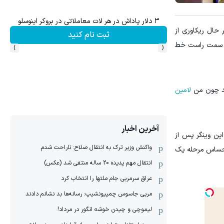
۳ دلار پاداش در هر لات معاملاتی در بروکر اینوسلو
حال ریکاوری از
ثبت نام کنید
›
‹
ر سمت راست خط
شید چون من
لامین
آخرین اخبار
ین وینگر پس از
واکنش وزیر ترک به انتقال صلاح: ناراحت شدم
 حساس مرحله یک‌
انتقال مهم پدیده 20 ساله منتفی شد (عکس)
عراق سرمربی جام ملتها را انتخاب کرد
مربی جاسوس چمپیونشیپ: رسانه‌ها بد نشانم دادند
لیموچی و چیدن خوشه انگور در مرداد!