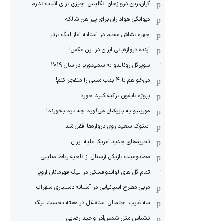
گران‌ترین دروازه‌بان انگلیس: چیزی برای اثبات ندارم
دیوانگی هواداران برای پیراهن شالکه
چهره بشاش محرم در آستانه آغاز لیگ برتر
آینده دروازه‌بانی ایران در این عکس!
سوپرگل رونالدو به سمپدوریا در سال 2019
می‌خواهم با 4 بمب مسی را منفجر کنم!
پروژه تایفون ترکیه کلید خورد
مورینیو به بازیکنان می‌گوید چه باید بخورند!
استوک سعید روی دروازه‌ها قفل شد
تحریم‌های جدید آمریکا علیه ایران
مصدومیت بازیکن آرسنال از ناحیه رباط صلیبی
تمام گل های لواندوفسکی در لیگ قهرمانان اروپا
مربی مطرح اسپانیایی در آستانه دستیاری سهراب
سه غایب احتمالی استقلال در هفته نخست لیگ
ناشناس مثل شمس‌آذرِ وحید رضایی