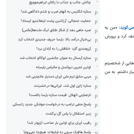
چالش جالب و جذاب با زلاتان ابراهیموویچ
ستاره انگلیس به اتهام ضرب و شتم دادگاهی شد!
حمایت جنجالی: آرژانتین پشت اینفانتنیو ایستاد!
می‌گوید:
«من به
صید ماهی بعد از شکار طلای لیگ ملت‌ها(عکس)
کشف کرد و پرورش
بی‌خیال درآمد بالا: بارسا حریف جدیدی انتخاب کرد
آرزومندی گارد خلاقش را به آبادان برد!
ستاره آرسنال به عنوان جانشین لوکاکو انتخاب شد
‌هایی از شخصیتم
اولین تمرین نیوکسل و ماتیاس یایسله
یاز داشتم، به من
مربی سابق تیم ملی ایران دستیار مانچینی شد
ستاره ژاپن اول شد، ایرانی‌ها درخشیدند
نارضایتی الهلال: قیمت ستاره بارسا بالاست!
پاسخ منفی ترامپ به درخواست موشکی جدید زلنسکی
زبیر استقلال با پاس گل برگشت
رقیب ایران برای اولین بار صاحب لژیونر شد!
پاسخ هافبک سیتی به شایعات: هیچ‌جا نمی‌روم!