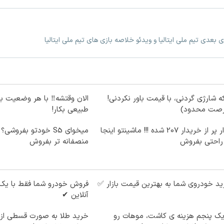
زی بعدی تیم ملی ایتالیا و ویدئو خلاصه بازی های تیم ملی ایتالیا
ه شارژی گردنی، با قیمت باور نکردنی!
الان وقتشه‼️ با هر وضعیت ب
رصت محدود)
طبیعی بکار!
بازار پر از خریدار 207 شده !!! ماشینتو اینجا
میخوای S5 خودتو بفروش
 راحتی بفروش
منصفانه تر بفروش
د خودروی شما به بهترین قیمت بازار ✅
فروش خودرو شما فقط با یک
آنلاین ✔
یک پنجم هزینه ی کاشت، موهات رو
خرید طلا به صورت قسطی از د