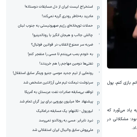
استخراج لیست ایران از دل مسابقات دوستانه!
مادرید به‌خاطر رودری گریه نمی‌کند!
حملات توپخانه‌ای رژیم صهیونیستی به جنوب لبنان
چالش جالب و هیجان انگیز با رونالدینیو!
ضربه سر ممنوع؛انقلاب در قوانین فوتبال؟
به خودم بمب می‌بندم تا مسی را منفجر کنم!
نفتی‌ها دومین مهاجم را هم خریدند!
رونمایی از تیم جدید موسی جنپو وینگر سابق استقلال!
م بازی کنم، پول
سرنوشت نیمکت تیم ملی آرژانتین مشخص شد
توقف بی‌سابقه صادرات نفت عربستان به آمریکا
پیشنهاد ۱۵۰ میلیون یورویی برای پرز گران تمام شد
 یاد می‌آورد که
لیورپول - تاتنهام؛ یک مسابقه دراماتیک
مصدومیت‌ها بود؛ مشکلاتی در
نبرد نابرابر: مسی به رونالدو نمی‌رسد
ملی‌پوش سابق والیبال ایران استقلالی شد