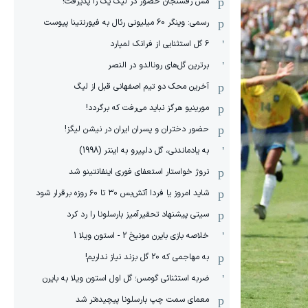
مس رفسنجان حضور در لیگ یک را پذیرفت!
رسمی: وینگر 60 میلیونی رئال به فیورنتینا پیوست
6 گل استثنایی از فرانک لمپارد
برترین گل‌های رونالدو در النصر
آخرین محک دو تیم اصفهانی قبل از لیگ
مورینیو هرگز نباید می‌رفت که برگردد!
حضور دختران و پسران ایران در نیشن لیگز!
به یادماندنی، گل دلپیرو به اینتر (1998)
نروژ خواستار استعفای فوری اینفانتینو شد
شاید امروز یا فردا آتش‌بس ۳۰ تا ۶۰ روزه برقرار شود
سیتی پیشنهاد تحقیرآمیز بارسلونا را رد کرد
خلاصه بازی بایرن مونیخ 2 - استون ویلا 1
به مهاجمی که 20 گل بزند نیاز نداریم!
ضربه استثنائی گومس؛ گل اول استون ویلا به بایرن
معمای سمت چپ بارسلونا پیچیده‌تر شد