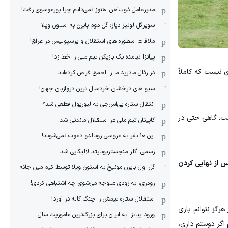
مدیرعامل ذوب‌آهن: هنوز نمی‌دانم چرا پورموسوی رفت!
سوپرگل لوئیز دیاز؛ گل دوم بایرن به استون ویلا
ملاقات اسطوره های استقلال و پرسپولیس در عراق!
پیاتزا نیامده یک بازیکن تیم ملی را خط زد!
 نیست که کاملاً
در رئال مادرید ما را احمق فرض کرده‌اند
سیو های درخشان خردسال ترین دروازبان جهان!
انتقال ستاره پی‌اس‌جی به لیورپول قطعی شد؟
ست. گاهی حتی در
کاپیتان تیم ملی در استقلال ماندنی شد
این 10 نفر به عروسی رونالدو دعوت نمی‌شوند!
رسمی: گلر منچستریونایتد لالیگایی شد
ت تحت تأثیر قرار داد. باجو در می ۱۹۸۵، مدت کوتاهی پس از نهایی کردن
گل اول بایرن مونیخ به استون ویلا توسط کیم مین جائه
رودری، به زودی متوجه می‌شوی چه اشتباهی کردی!
استقلال ستاره تیمش را چنگ کاله در آورد!
رگز نتوانم بازی
ورود پیاتزا به ایران برای بزرگ‌ترین ماموریت سال
اگر دوستم داری،