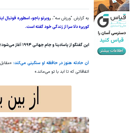
۳ دلار پاداش در هر لات معاملاتی در بروکر اینوسلو
۱ میلیارد اعتبار خرید طلا | بدون ضامن و چک
به گزارش "ورزش سه"،
ر
وبرتو باجو، اسطوره فوتبال ای
ثبت نام کنید
کوریره دلا سرا از زندگی خود گفته است.
این گفتگو از پاسادینا و جام جهانی ۱۹۹۴ آغاز می‌شود؛ جایی که او پنالتی سرنوشت‌ساز فینال مقابل برزیل را از دست داد.
آن حادثه هنوز در حافظه او سنگینی می‌کند:
«مقابل ت
اتفاقاتی که تا ابد با تو می‌ماند.»