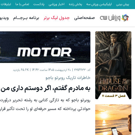
پیش بینی
اپلیکیشن ورزش سه
پخش زنده
اخبار ورزشی
پادکست
تماس با ما
تبلیغات
صفحه‌اصلی
جدول لیگ برتر
برنامه بــرجـــام
ویدیو
معاملات فارکس اسپرد از صفر و تا ۵۰۰ دلار بونوس
هنوز 50 تتر رو دریافت نکردی؟ | رایگان ثبت نام کن و رایگان شروع کن!
ثبت نام کنید
کد:
2359933
20 اردیبهشت 1405 ساعت 14:42
65.6K
بازدید
خاطرات تاریک روبرتو باجو
به مادرم گفتم، اگر دوستم داری من 
روبرتو باجو که به تازگی کتابی به رشته تحریر درآورده
حوادثی پرداخته که مسیر حرفه‌ای او را تحت تأثیر قرار 