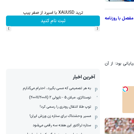
ش سهام گوگل سود کسب کنی؟
ترید XAUUSD با اسپرد از صفر پیپ
 مفصل با روزنامه
ثبت نام کنید
›
‹
یانی بود؛ از آن
آخرین اخبار
به هر تصمیمی که مسی بگیرد، احترام می‌گذارم
نوستالژی، میلان 5 - ناپولی 2 (2007/2008)
توپ طلا انتقال رودری را رسمی کرد!
مسیر وحشتناک برای ستاره زن ورزش ایران!
ستاره تراکتور این هفته سه رقمی می‌شود