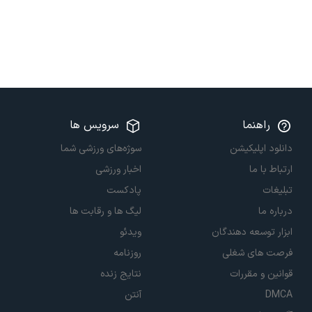
راهنما
سرویس ها
دانلود اپلیکیشن
سوژه‌های ورزشی شما
ارتباط با ما
اخبار ورزشی
تبلیغات
پادکست
درباره ما
لیگ ها و رقابت ها
ابزار توسعه دهندگان
ویدئو
فرصت های شغلی
روزنامه
قوانین و مقررات
نتایج زنده
DMCA
آنتن