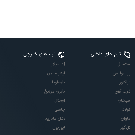
تیم های داخلی
تیم های خارجی
استقلال
آث میلان
پرسپولیس
اینتر میلان
تراکتور
بارسلونا
ذوب آهن
بایرن مونیخ
سپاهان
آرسنال
فولاد
چلسی
ملوان
رئال مادرید
گل‌گهر
لیورپول