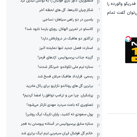
منصوریان: داور بازی فوتبال را به بوکس تبدیل کرد
 فدریکو والورده را
شکارچیان ثانیه‌ها، گل های لحظه آخر
ی‌توان گفت تمام
یاسین در دو راهی سپاهان- نساجی
کانسلو در تمرین الهلال: رویای بارسا نابود شد؟
تراکتور دو هافبک در دروازه‌اش دارد!
استارت فصل جدید تنها نماینده البرز
گزینه جذاب پرسپولیس: اژدهای قرمز!
ستاره تیم ملی تکواندو خبرنگار شدند!
رسمی: قرارداد هافبک میلان فسخ شد
برترین گل های رونالدو نازاریو برای رئال مادرید
پزشکیان: چرا من و ترامپ توافق را امضا کردیم؟
تصاویری که باعث سردرد مهدی تارتار می‌شود!
پول سعودی ته کشید، پایان تاریک لیگ روشن!
ستاره سابق پرسپولیس در آستانه پیوستن به فجر
خانم گل فوتبال ایران سرمربی تیم لیگ برتری شد