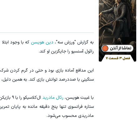
۳ دلار پاداش در هر لات معاملاتی در بروکر اینوسلو
سرمایه 
ثبت نام کنید
به گزارش "ورزش سه"،
دین هویسن
که با وجود ابتلا 
رائول آسنسیو را جایگزین او کند.
این مدافع آماده بازی بود و حتی در گرم کردن شرکت 
سنگینی با صددرصد توانش بازی کند. به همین دلیل، ت
با غیبت هویسن،
رئال مادرید
ال‌کلاسی
ستاره فرانسوی تنها پنج دقیقه مانده به پایان تمر
مادریدی محسوب می‌شود.