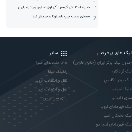
ضربه استثنائی گومس؛ گل اول استون ویلا به بایرن
معمای سمت چپ بارسلونا پیچیده‌تر شد
لیگ های پرطرفدار
سایر
جدول لیگ برتر ایران (خلیج فارس)
جام ملت های آسیا
لیگ آزادگان
رنکینگ فیفا
لیگ برتر انگلیس
نقل و انتقالات اروپا
لالیگا اسپانیا
نقل و انتقالات ایران
سری آ ایتالیا
پاری سن ژرمن
لیگ قهرمانان اروپا
لیگ نخبگان آسیا
لیگ قهرمانان آسیا دو