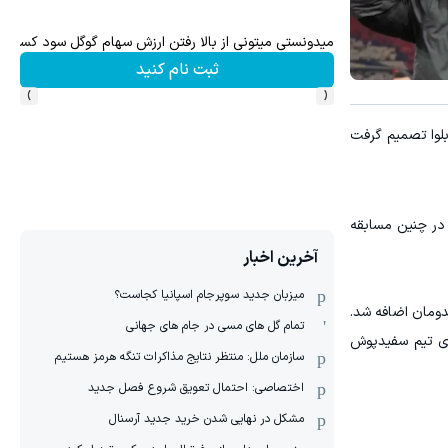
وس
میدونستی میتونی از بالا رفتن ارزش سهام گوگل سود کسب 
ثبت نام کنید
›
‹
ربلوا تصمیم گرفت
 در چنین مسابقه
آخرین اخبار
میزبان جدید سوپرجام اسپانیا کجاست؟
ت مصدومان اضافه شد.
تمام گل های مسی در جام های جهانی
رای تیم سفیدپوش
سازمان ملل: منتظر نتایج مذاکرات تنگه هرمز هستیم
اختصاصی: احتمال تعویق شروع فصل جدید
مشکل در نهایی شدن خرید جدید آرسنال