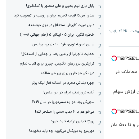
پایان بازی تیم یحیی و علی منصور با کتک‌کاری!
سنای آمریکا لایحه تحریم ایران و روسیه را تصویب کرد
دلیل غیبت کاپیتان استقلال در بازی دوستانه
-
29.2K
بازدید
خاطره انگیز، ایران 5 - ایتالیا 5 (جام جهانی 2008)
اولین تجربه نوری، فردا مقابل پرسپولیس!
حمایت تاجرنیا از رامین بعد از جدایی از استقلال!
گران‌ترین دروازه‌بان انگلیس: چیزی برای اثبات ندارم
معاملات در
دیوانگی هواداران برای پیراهن شالکه
چهره بشاش محرم در آستانه آغاز لیگ برتر
تن ارزش سهام
آینده دروازه‌بانی ایران در این عکس!
سوپرگل رونالدو به سمپدوریا در سال 2019
می‌خواهم با 4 بمب مسی را منفجر کنم!
پروژه تایفون ترکیه کلید خورد
معاملات فارکس اسپرد از صفر و تا ۵۰۰ دلار
مورینیو به بازیکنان می‌گوید چه باید بخورند!