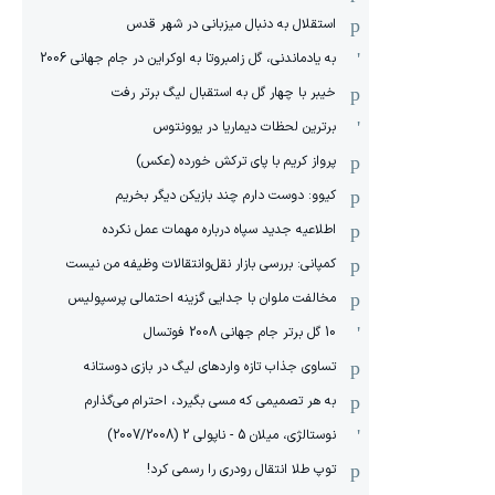
استقلال به دنبال میزبانی در شهر قدس
به یادماندنی، گل زامبروتا به اوکراین در جام جهانی 2006
خیبر با چهار گل به استقبال لیگ برتر رفت
برترین لحظات دیماریا در یوونتوس
پرواز کریم با پای ترکش خورده (عکس)
کیوو: دوست دارم چند بازیکن دیگر بخریم
اطلاعیه جدید سپاه درباره مهمات عمل نکرده
کمپانی: بررسی بازار نقل‌وانتقالات وظیفه من نیست
مخالفت ملوان با جدایی گزینه احتمالی پرسپولیس
10 گل برتر جام جهانی 2008 فوتسال
تساوی جذاب تازه واردهای لیگ در بازی دوستانه
به هر تصمیمی که مسی بگیرد، احترام می‌گذارم
نوستالژی، میلان 5 - ناپولی 2 (2007/2008)
توپ طلا انتقال رودری را رسمی کرد!