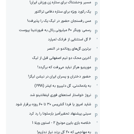
مسیر وحشتناک برای ستاره زن ورزش ایران!
یک رکورد ویژه برای ستاره دفاعی تراکتور
مس رفسنجان حضور در لیگ یک را پذیرفت!
رسمی: وینگر 60 میلیونی رئال به فیورنتینا پیوست
6 گل استثنایی از فرانک لمپارد
برترین گل‌های رونالدو در النصر
آخرین محک دو تیم اصفهانی قبل از لیگ
مورینیو هرگز نباید می‌رفت که برگردد!
حضور دختران و پسران ایران در نیشن لیگز!
به یادماندنی، گل دلپیرو به اینتر (1998)
نروژ خواستار استعفای فوری اینفانتینو شد
شاید امروز یا فردا آتش‌بس ۳۰ تا ۶۰ روزه برقرار شود
سیتی پیشنهاد تحقیرآمیز بارسلونا را رد کرد
خلاصه بازی بایرن مونیخ 2 - استون ویلا 1
به مهاجمی که 20 گل بزند نیاز نداریم!