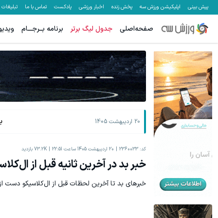
پیش بینی
اپلیکیشن ورزش سه
پخش زنده
اخبار ورزشی
پادکست
تماس با ما
تبلیغات
صفحه‌اصلی
جدول لیگ برتر
برنامه بــرجـــام
ویدیو
معاملات فارکس اسپرد از صفر و تا ۵۰۰ دلار بونوس
سرمایه 
ثبت نام کنید
ب
20 اردیبهشت 1405
کد:
2360033
20 اردیبهشت 1405 ساعت 22:51
73.2K
بازدید
خبر بد در آخرین ثانیه قبل از ال‌کلاس
خبرهای بد تا آخرین لحظات قبل از ال‌کلاسیکو دست از 