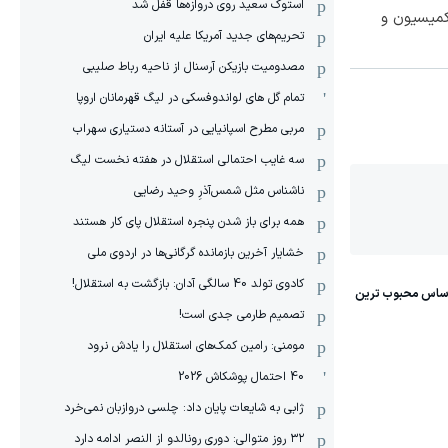
استوک سعید روی دروازه‌ها قفل شد
۲۰، بدون کمیسیون و
تحریم‌های جدید آمریکا علیه ایران
مصدومیت بازیکن آرسنال از ناحیه رباط صلیبی
تمام گل های لواندوفسکی در لیگ قهرمانان اروپا
مربی مطرح اسپانیایی در آستانه دستیاری سهراب
سه غایب احتمالی استقلال در هفته نخست لیگ
ناشناس مثل شمس‌آذرِ وحید رضایی
همه برای باز شدن پنجره استقلال پای کار هستند
خشایار آخرین بازمانده گرگانی‌ها در اردوی ملی
کادوی تولد 40 سالگی آدان: بازگشت به استقلال!
تصمیم طارمی جدی است!
مومنی: رامین کمک‌های استقلال را یادش نرود
40 احتمال پوشکاش 2026
ژابی به شایعات پایان داد: چلسی دروازبان نمی‌خرد
۳۲ روز متوالی: دوری رونالدو از النصر ادامه دارد