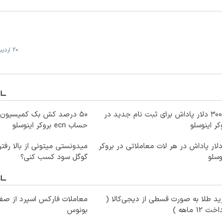
20 اردیبهشت
تا ۳۰۰ دلار پاداش برای ثبت نام جدید در
۵۰ درصد کش بک کمیسیون 
کر اینوسلو
حساب ecn بروکر اینوسلو
 دلار پاداش در هر لات معاملاتی در بروکر
میدونستی میتونی از بالا رف
وسلو
گوگل سود کسب کنی؟
د طلا به صورت قسطی از دیجی‌کالا (
ت 12 ماهه )
بونوس