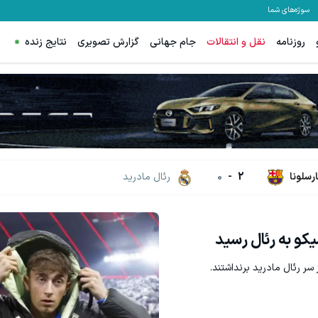
سوژه‌های شما
روزنامه
نقل و انتقالات
جام جهانی
گزارش تصویری
نتایج زنده
گذاری ارزی روی سهام تویوتا - کلیک کن
۳ دلار پاداش در هر لات معاملاتی در بروکر اینوسلو
ثبت نام کنید
ثبت نام کنید
ارسلونا
2
-
0
رئال مادرید
یکو به رئال رسید
سر رئال مادرید برنداشتند.