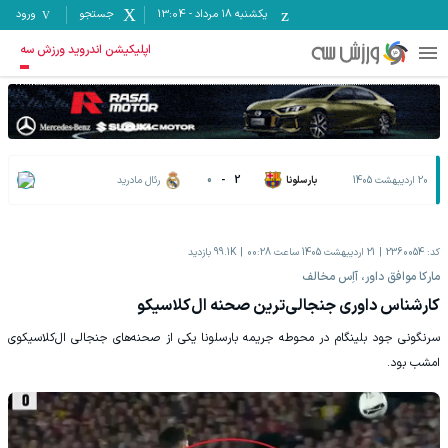
یکشنبه ۱۸ مرداد
-
13:04
جستجو
ورود
اپلیکیشن اندروید ورزش سه
20 اردیبهشت 1405
بارسلونا
2
-
0
رئال مادرید
کد:
2360054
21 اردیبهشت 1405 ساعت 00:28
99.1K
بازدید
مارکا‌ موافق داور، آاِس مخالف
کارشناس داوری جنجالی‌ترین صحنه ال‌کلاسیکو
سرنگونی جود بلینگام در محوطه جریمه بارسلونا یکی از صحنه‌های جنجالی ال‌کلاسیکوی
امشب بود.