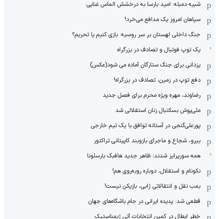
شبیه دمبله: امید بارسا به درخشش الماس غنایی
سپاهان امروز یک مدافع می‌خرد!
جنگ داخلی لهستان بر سر روسیه: بازی کنیم یا تحریم؟
یک توپ فوتبال و تصادف در بزرگراه
یزدانی برای جنگ ستارگان آماده می شود(عکس)
دفع توپ در زمین، تصادف در بزرگراه!
رضاوند، مهره ویژه محرم برای فصل جدید
ملی‌پوش بسکتبال زنان استقلالی شد
پورعلی‌گنجی در آستانه توافق با یک تیم خارجی
بیرو، شجاع و ماجرای بازوبند کاپیتانی تراکتور
همه سورپرایز شدند؛ ظاهر جدید هافبک بارسلونا
نکونام و استقلال، دوباره روبه‌روی هم!
بمب نقل و انتقالاتی ژابی، بازیکن نیست!
قطعی شد: پدیده ایرانی در جام باشگاه‌های جهان
خطر ابطال در کمین انتخابات آتی ژیمناستیک