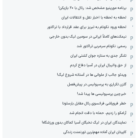
برنامه مورینیو مشخص شد: رئال با ۲۰ بازیکن!
لحظه به لحظه با اخبار نقل و انتقالات ایران
لحظه ورود نکونام به تبریز برای عقد قرارداد با تراکتور
نیمکت‌های کاملاً ایرانی در سومین لیگ بدون خارجی
رسمی: نکونام سرمربی تراکتور شد
تلنگر جدی به ستاره جوان کشتی ایران
از حق والیبال ایران در آسیا دفاع کردم
ویدئو جالب از ملوانی ها در آستانه شروع لیگ!
گلزن تکراری به پرسپولیس در پیش‌فصل
خبرچین پرسپولیسی ها پیدا شد!
خطر فروپاشی فرانسوی رئال مقابل بارسلونا
آرامکو را زدیم، حمله با دقت انجام شد
نمایندگان ایران در لیگ نخبگان آسیا کماکان بدون ورزشگاه!
کاپیتان ایران آماده مهم‌ترین تورنمنت زندگی