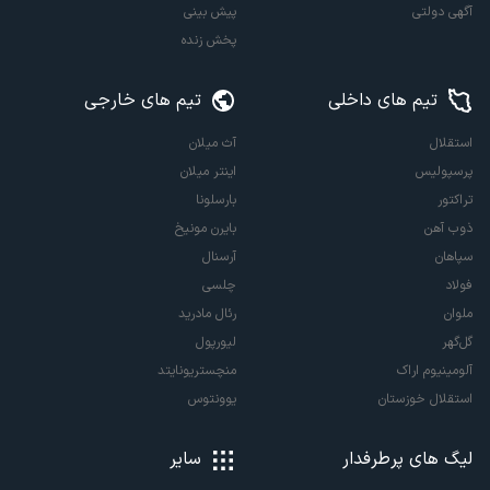
آگهی دولتی
پیش بینی
پخش زنده
تیم های داخلی
تیم های خارجی
استقلال
آث میلان
پرسپولیس
اینتر میلان
تراکتور
بارسلونا
ذوب آهن
بایرن مونیخ
سپاهان
آرسنال
فولاد
چلسی
ملوان
رئال مادرید
گل‌گهر
لیورپول
آلومینیوم اراک
منچستریونایتد
استقلال خوزستان
یوونتوس
لیگ های پرطرفدار
سایر