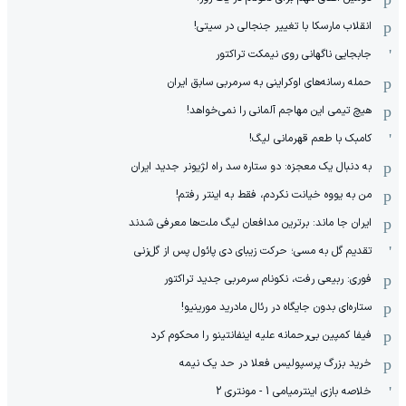
انقلاب مارسکا با تغییر جنجالی در سیتی!
جابجایی ناگهانی روی نیمکت تراکتور
حمله رسانه‌های اوکراینی به سرمربی سابق ایران
هیچ‌ تیمی این مهاجم آلمانی را نمی‌خواهد!
کامبک با طعم قهرمانی لیگ!
به دنبال یک معجزه: دو ستاره سد راه لژیونر جدید ایران
من به یووه خیانت نکردم، فقط به اینتر رفتم!
ایران جا ماند: برترین مدافعان لیگ ملت‌ها معرفی شدند
تقدیم گل به مسی؛ حرکت زیبای دی پائول پس از گل‌زنی
فوری: ربیعی رفت، نکونام سرمربی جدید تراکتور
ستاره‌ای بدون جایگاه در رئال مادرید مورینیو!
فیفا کمپین بی‌رحمانه علیه اینفانتینو را محکوم کرد
خرید بزرگ پرسپولیس فعلا در حد یک نیمه
خلاصه بازی اینترمیامی 1 - مونتری 2