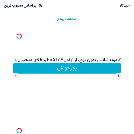
0
دیدگاه
بر اساس محبوب ترین
مشاهده بیشتر
گردونه شانس بدون پوچ، از آیفون17تا PS5 و طلای دیجیتال و دلار🔥
بچرخونش
›
‹