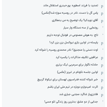
تمدید با فرزند اسطوره: پورحیدری استقلال ماند
پاس گل با دست، نادر در روسیه سوژه شد!(عکس)
آقای نویدکیا! یک توضیح به من بدهکاری
رونمایی از سه دستگاه وار سیار
تاج: به هوش مصنوعی در فوتبال توجه داریم
یایسله در اولین بازی نیوکسل بزن بزن کرد!
اوت دستی یا منجنیق؟ نادر محمدی روسیه را شوکه کرد
عراقچی تکلیف مذاکرات را یکسره کرد
حادثه ناگوار برای سرمربی لیگ برتری
اولین جلسه نکونام در تبریز (عکس)
خبر شوکه کننده فدراسیون لهستان برای نیکولا گربیچ
اکرت: امیدوارم دوباره در تیم ملی ایران باشم
فانتزی‌باز شاگرد مجتبی جباری شد
جدایی از دو عشق؛ بدترین روز زندگی لئو مسی!