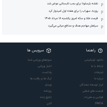
نقشه بارسلونا برای بمب تابستانی عوض شد
روزبه، سهراب را برای هفته اول امیدوار کرد
قیمت طلا و سکه امروز یکشنبه ۱۸ مرداد ۱۴۰۵
سپاهان مهاجم هدف و مدافع میانی می‌گیرد
راهنما
سرویس ها
دانلود اپلیکیشن
سوژه‌های ورزشی شما
ارتباط با ما
اخبار ورزشی
تبلیغات
پادکست
درباره ما
لیگ ها و رقابت ها
ابزار توسعه دهندگان
ویدئو
فرصت های شغلی
روزنامه
قوانین و مقررات
نتایج زنده
DMCA
آنتن