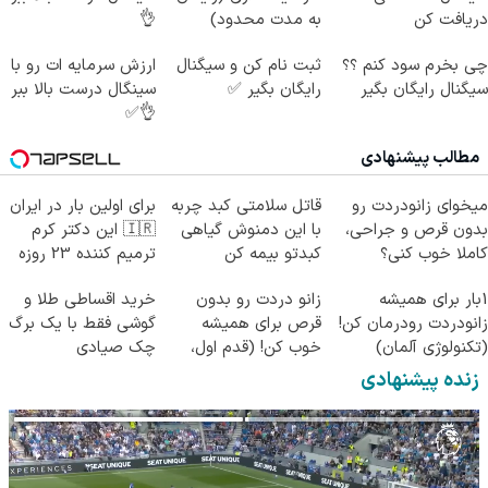
دریافت کن
به مدت محدود)
👌
چی بخرم سود کنم ؟؟
ثبت نام کن و سیگنال
ارزش سرمایه ات رو با
سیگنال رایگان بگیر
رایگان بگیر ✅
سینگال درست بالا ببر
👌✅
مطالب پیشنهادی
میخوای زانودردت رو
قاتل سلامتی کبد چربه
برای اولین بار در ایران
بدون قرص و جراحی،
با این دمنوش گیاهی
🇮🇷 این دکتر کرم
کاملا خوب کنی؟
کبدتو بیمه کن
ترمیم کننده 23 روزه
((پرسش‌نامه))
ساخت!
1بار برای همیشه
زانو دردت رو بدون
خرید اقساطی طلا و
زانودردت رودرمان کن!
قرص برای همیشه
گوشی فقط با یک برگ
(تکنولوژی آلمان)
خوب کن! (قدم اول،
چک صیادی
◂پرسشنامه▸
پرسش‌نامه)
زنده پیشنهادی