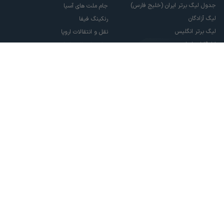
جدول لیگ برتر ایران (خلیج فارس)
جام ملت های آسیا
لیگ آزادگان
رنکینگ فیفا
لیگ برتر انگلیس
نقل و انتقالات اروپا
لالیگا اسپانیا
نقل و انتقالات ایران
سری آ ایتالیا
پاری سن ژرمن
لیگ قهرمانان اروپا
لیگ نخبگان آسیا
لیگ قهرمانان آسیا دو
لیگ برتر فوتسال
تمام حقوق مادی و معنوی این سایت متعلق به ورزش سه می باشد. شما می توانید از
سایت ورزش سه در صورت پذیرش موافقت نامه کاربری استفاده نمایید.