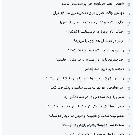
شهریار: بعدا می‌گویم چرا پرسپولیس نرفتم
بهترین وقت جبران برای باتجربه‌ترین مدافع ایران
ادای احترام ویژه دی‌پل به پدر مسی! (عکس)
جلالی لای زرورق در پرسپولیس! (عکس)
اینتر در تابستان هم یووه را می‌برد!
ربیعی و دستیارانش تبریز را ترک کردند
جذاب‌ترین بازی روز: ستاره ایرانی مقابل چلسی!
نکونام وارد تبریز شد (عکس)
رضا نور: زارع در پرسپولیس بهترین دفاع ایران می‌شود
ابی صادقی: جوانها به سایپا بیایند و پیشرفت کنند!
مسی با جت شخصی در مراسم تدفین پدر
نصی: استقلال بازیکنی در حد رامین پیدا نخواهد کرد
عصبانیت شدید و عجیب اوسیمن در دیدار دوستانه!
موضع ستاره بارسا: رودری بازیکن ما نیست!
دومین اتفاق مهم برای نکونام در یک روز!