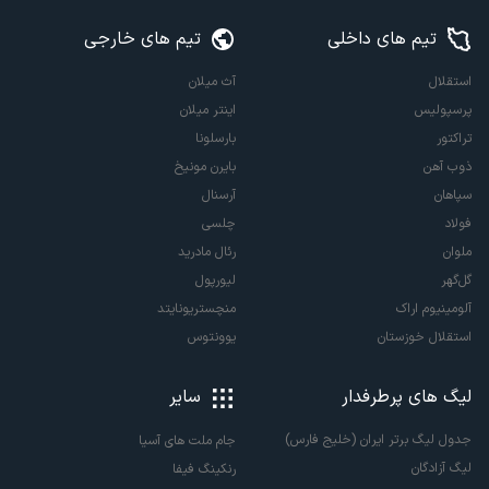
تیم های داخلی
تیم های خارجی
استقلال
آث میلان
پرسپولیس
اینتر میلان
تراکتور
بارسلونا
ذوب آهن
بایرن مونیخ
سپاهان
آرسنال
فولاد
چلسی
ملوان
رئال مادرید
گل‌گهر
لیورپول
آلومینیوم اراک
منچستریونایتد
استقلال خوزستان
یوونتوس
لیگ های پرطرفدار
سایر
جدول لیگ برتر ایران (خلیج فارس)
جام ملت های آسیا
لیگ آزادگان
رنکینگ فیفا