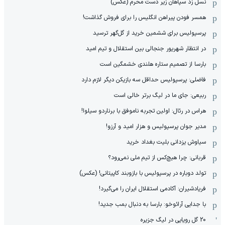
نسل زد سپاهان زیر دست محرم (عکس)
همسر فودن پیراهن انگلیس را برای فروش گذاشت!
پرسپولیس برای ششمین خرید از گل‌گهر ترسید
در انتظار شهریور جنجالی بین استقلال و تیم امید
بارسا از تصمیم ستاره هلندی خشمگین است
فاضلی: پرسپولیس حداقل سه بازیکن دیگر لازم دارد
ربیعی: جای ما در لیگ برتر خالی است
هراس در رئال: اولین تجربه ناموفق با برناردو سیلوا!
مدیر جوان پرسپولیس و هزار امید و آرزو!
سیاوش یزدانی بلیت بغداد خرید
قربانی: چرا هیچ‌کس از تیم ملی نمی‌رود؟
تولد دوباره در پرسپولیس با بازوبند کاپیتانی! (عکس)
فریادشیران: آکادمی استقلال ایران را می‌گیرد!
با جدایی آرائوخو: بارسا به دنبال بمب جدید!
20 گل رویایی در لیگ جزیره