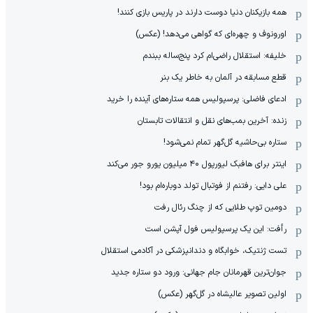
همه بازیکنان دنیا دوست دارند در پاریس بازی کنند!
اورونوف و چهره‌ای که گواهی می‌دهد! (عکس)
خلیفه: استقلال راضی‌ام کرد پنج‌ساله ببندم
قطع مسابقه در آلمان به خاطر یک بنر
ادعای فاضلی: پرسپولیس همه ستاره‌های آینده را خرید
زنده: آخرین بمب‌های نقل و انتقالات تابستان
ستاره بی‌حاشیه گل‌گهر تمام نمی‌شود!
اینتر برای هافبک لیورپول ۴۰ میلیون یورو جور می‌کند
علی دایی: رفتنم از فوتبال تولد دوباره‌ام بود!
دومین توپ طلایی که از چنگ رئال رفت
رأفت: این یک پرسپولیس فول آپشن است
تست ژنتیک، خوابگاه و دندانپزشکی در آکادمی استقلال
جوان‌ترین قهرمانان جام جهانی: ورود دو ستاره جدید
اولین تصویر عالیشاه در گل‌گهر (عکس)