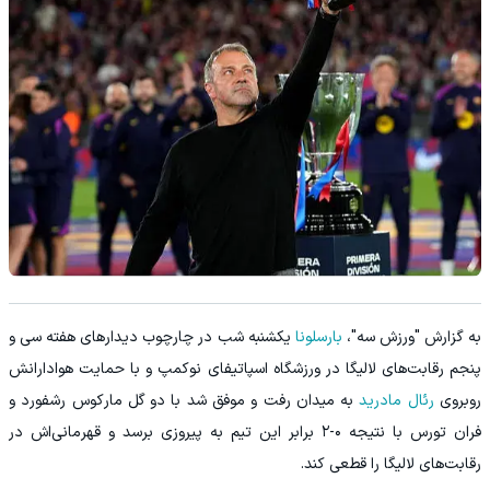
به گزارش "ورزش سه"،
بارسلونا
یکشنبه شب در چارچوب دیدارهای هفته سی و
پنجم رقابت‌های لالیگا در ورزشگاه اسپاتیفای نوکمپ و با حمایت هوادارانش
روبروی
رئال مادرید
به میدان رفت و موفق شد با دو گل مارکوس رشفورد و
فران تورس با نتیجه ۰-۲ برابر این تیم به پیروزی برسد و قهرمانی‌اش در
رقابت‌های لالیگا را قطعی کند.