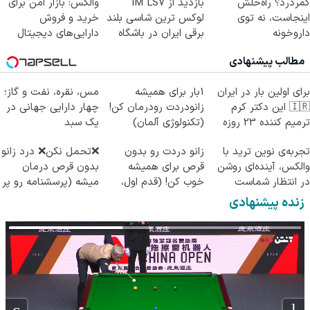
کمردرد؟ راه‌حلش
بازدید از IM LS7
والکس: بازار امن برای
اینجاست، نه توی
لوکس ترین شاسی بلند
خرید و فروش
داروخونه
برقی ایران در باشگاه
دارایی‌های دیجیتال
انقلاب
مطالب پیشنهادی
برای اولین بار در ایران
1بار برای همیشه
مس، نقره، نفت و گاز؛
🇮🇷 این دکتر کرم
زانودردت رودرمان کن!
چهار دارایی جهانی در
ترمیم کننده 23 روزه
(تکنولوژی آلمان)
یک سبد
ساخت!
◂پرسشنامه▸
تجربه‌ی نوین ترید با
زانو دردت رو بدون
❌تحمل نکن❌ درد زانو
والکس، آینده‌ای روشن
قرص برای همیشه
بدون قرص درمان
در انتظار شماست
خوب کن! (قدم اول،
میشه (پرسشنامه رو پر
پرسش‌نامه)
کن)
زنده پیشنهادی