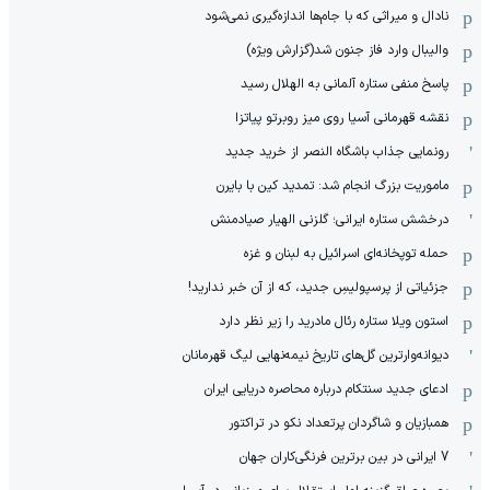
نادال و میراثی که با جام‌ها اندازه‌گیری نمی‌شود
والیبال وارد فاز جنون شد(گزارش ویژه)
پاسخ منفی ستاره آلمانی به الهلال رسید
نقشه قهرمانی آسیا روی میز روبرتو پیاتزا
رونمایی جذاب باشگاه النصر از خرید جدید
ماموریت بزرگ انجام شد: تمدید کین با بایرن
درخشش ستاره ایرانی؛ گلزنی الهیار صیادمنش
حمله توپخانه‌ای اسرائیل به لبنان و غزه
جزئیاتی از پرسپولیسِ جدید، که از آن ‌خبر ندارید!
استون ویلا ستاره رئال مادرید را زیر نظر دارد
دیوانه‌وارترین گل‌های تاریخ نیمه‌نهایی لیگ قهرمانان
ادعای جدید سنتکام درباره محاصره دریایی ایران
همبازیان و شاگردان پرتعداد نکو در تراکتور
7 ایرانی در بین برترین فرنگی‌کاران جهان