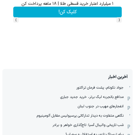
از آیفون 17 تا پلی استیشن 5 🎮😍📱 | گردونه بچرخون جایزه ببر
ک کن!
بچرخونش
›
‹
آخرین اخبار
جواد نکونام، پشت فرمان تراکتور
مدافع باتجربه لیگ برتر، خرید جدید جباری
انفجارهای مهیب در جنوب لبنان
نگاهی متفاوت به دیدار تدارکاتی پرسپولیس مقابل آلومینیوم
شب تاریخی والیبال آسیا: تاج‌گذاری خواهر و برادر
پیام ترسناک نازون به استقلال و سهراب!