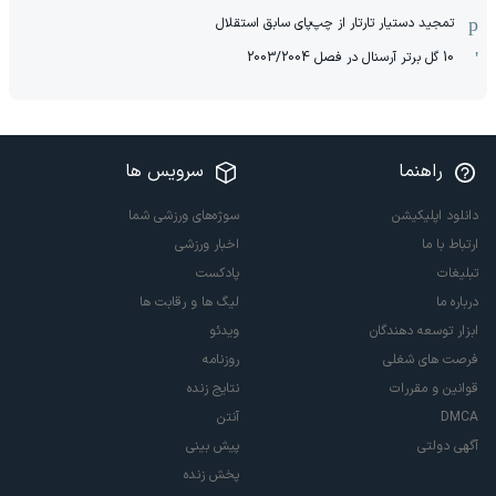
تمجید دستیار تارتار از چپ‌پای سابق استقلال
10 گل برتر آرسنال در فصل 2003/2004
راهنما
سرویس ها
دانلود اپلیکیشن
سوژه‌های ورزشی شما
ارتباط با ما
اخبار ورزشی
تبلیغات
پادکست
درباره ما
لیگ ها و رقابت ها
ابزار توسعه دهندگان
ویدئو
فرصت های شغلی
روزنامه
قوانین و مقررات
نتایج زنده
DMCA
آنتن
آگهی دولتی
پیش بینی
پخش زنده