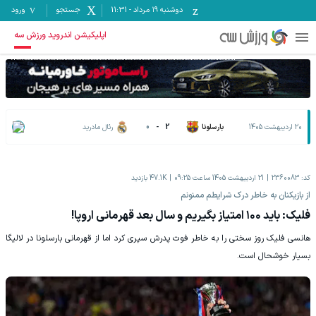
دوشنبه ۱۹ مرداد
-
11:31
جستجو
ورود
اپلیکیشن اندروید ورزش سه
20 اردیبهشت 1405
بارسلونا
2
-
0
رئال مادرید
کد:
2360083
21 اردیبهشت 1405 ساعت 09:25
47.1K
بازدید
از بازیکنان به خاطر درک شرایطم ممنونم
فلیک: باید ۱۰۰ امتیاز بگیریم و سال بعد قهرمانی اروپا!
هانسی فلیک روز سختی را به خاطر فوت پدرش سپری کرد اما از قهرمانی بارسلونا در لالیگا
بسیار خوشحال است.