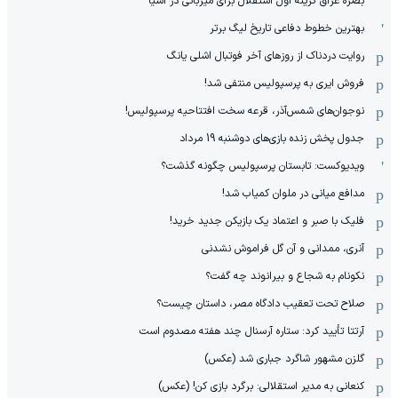
بصره عراق گزینه اول استقلال برای میزبانی در آسیا
بهترین خطوط دفاعی تاریخ لیگ برتر
روایت دردناک از روزهای آخر فوتبال اشلی یانگ
فروش ایری به پرسپولیس منتفی شد!
نوجوان‌های شمس‌آذر، قرعه سخت افتتاحیه پرسپولیس!
جدول پخش زنده بازی‌های دوشنبه 19 مرداد
ویدیوکست: تابستان پرسپولیس چگونه گذشت؟
مدافع میانی در ملوان کمیاب شد!
فلیک با صبر و اعتماد یک بازیکن جدید خرید!
آنری، ممدانی و آن گل فراموش نشدنی
نکونام به شجاع و بیرانوند چه گفت؟
صلاح تحت تعقیب دادگاه مصر، داستان چیست؟
آرتتا تأیید کرد: ستاره آرسنال چند هفته مصدوم است
گلزن مشهور شاگرد جباری شد (عکس)
کنعانی به مدیر استقلالی: برگرد بازی کن! (عکس)