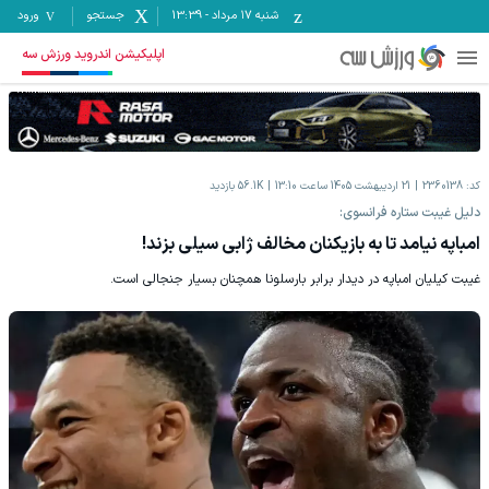
شنبه ۱۷ مرداد
-
13:39
جستجو
ورود
اپلیکیشن اندروید ورزش سه
کد:
2360138
21 اردیبهشت 1405 ساعت 13:10
56.1K
بازدید
دلیل غیبت ستاره فرانسوی:
امباپه نیامد تا به بازیکنان مخالف ژابی سیلی بزند!
غیبت کیلیان امباپه در دیدار برابر بارسلونا همچنان بسیار جنجالی است.