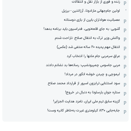
زنده و فوری از بازار نقل و انتقالات
اولین جام‌جهانی مارادونا، آرژانتین - برزیل
عصبانیت هواداران بایرن از بازی دوستانه
آشوبی: به جای قلعه‌نویی، فدراسیون باید برنامه بدهد!
واکنش وزیر ترک به انتقال صلاح: ناراحت شدم
انتقال مهم پدیده 20 ساله منتفی شد (عکس)
عراق سرمربی جام ملتها را انتخاب کرد
مربی جاسوس چمپیونشیپ: رسانه‌ها بد نشانم دادند
لیموچی و چیدن خوشه انگور در مرداد!
سود استثنایی ترابزون اسپور از قرارداد محمد صلاح
ستاره جوان بارسلونا به دنبال در خروج!
گزینه سابق تیم ملی ایران، نامزد هدایت الجزایر!
جابه‌جایی ۸۳۰ کیلومتری غیرت به‌خاطر کانیه وست!