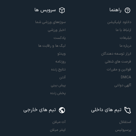
راهنما
سرویس ها
دانلود اپلیکیشن
سوژه‌های ورزشی شما
ارتباط با ما
اخبار ورزشی
تبلیغات
پادکست
درباره ما
لیگ ها و رقابت ها
ابزار توسعه دهندگان
ویدئو
فرصت های شغلی
روزنامه
قوانین و مقررات
نتایج زنده
DMCA
آنتن
آگهی دولتی
پیش بینی
پخش زنده
تیم های داخلی
تیم های خارجی
استقلال
آث میلان
پرسپولیس
اینتر میلان