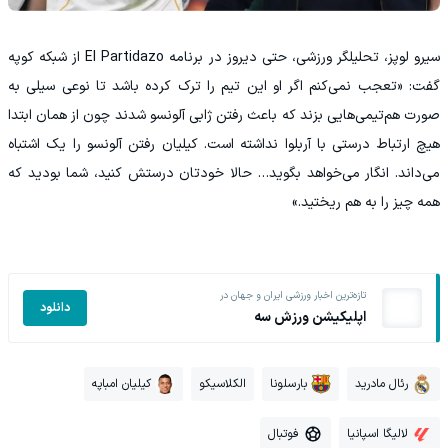
سیرو لوپز، تحلیلگر ورزشی، حتی دیروز در برنامه El Partidazo از شبکه کوپه
گفت: «تعجب نمی‌کنم اگر او این تیم را ترک کرده باشد تا نوعی سیلی به
صورت هم‌تیمی‌هایی بزند که باعث رفتن ژابی آلونسو شدند چون از همان ابتدا
هیچ ارتباط درستی با آربلوا نداشته است. کیلیان رفتن آلونسو را یک اشتباه
می‌داند. انگار می‌خواهد بگوید… حالا خودتان درستش کنید، شما بودید که
همه چیز را به هم ریختید.»
تازه‌ترین اخبار ورزشی ایران و جهان در
دانلود
اپلیکیشن ورزش سه
رئال مادرید
بارسلونا
الکلاسیکو
کیلیان امباپه
لالیگا اسپانیا
فوتبال