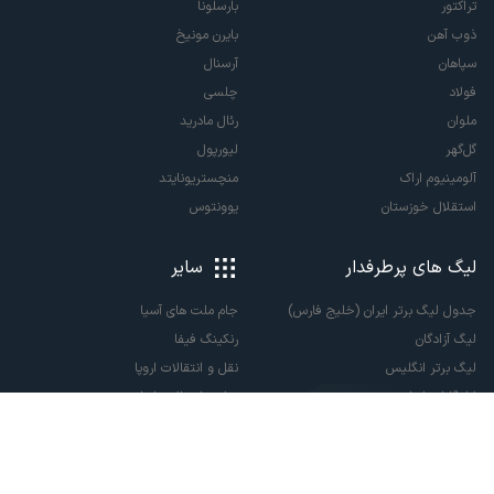
تراکتور
بارسلونا
ذوب آهن
بایرن مونیخ
سپاهان
آرسنال
فولاد
چلسی
ملوان
رئال مادرید
گل‌گهر
لیورپول
آلومینیوم اراک
منچستریونایتد
استقلال خوزستان
یوونتوس
لیگ های پرطرفدار
سایر
جدول لیگ برتر ایران (خلیج فارس)
جام ملت های آسیا
لیگ آزادگان
رنکینگ فیفا
لیگ برتر انگلیس
نقل و انتقالات اروپا
لالیگا اسپانیا
نقل و انتقالات ایران
سری آ ایتالیا
پاری سن ژرمن
لیگ قهرمانان اروپا
لیگ نخبگان آسیا