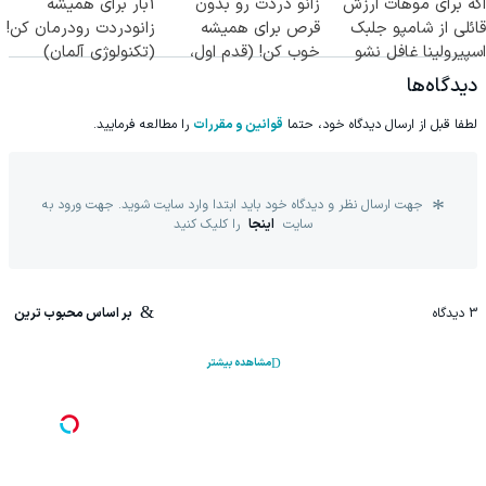
اگه برای موهات ارزش
زانو دردت رو بدون
1بار برای همیشه
قائلی از شامپو جلبک
قرص برای همیشه
زانودردت رودرمان کن!
اسپیرولینا غافل نشو
خوب کن! (قدم اول،
(تکنولوژی آلمان)
پرسش‌نامه)
◂پرسشنامه▸
دیدگاه‌ها
لطفا قبل از ارسال دیدگاه خود، حتما
قوانین و مقررات
را مطالعه فرمایید.
جهت ارسال نظر و دیدگاه خود باید ابتدا وارد سایت شوید. جهت ورود به
سایت
اینجا
را کلیک کنید
3
دیدگاه
بر اساس محبوب ترین
مشاهده بیشتر