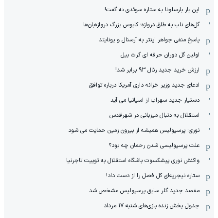
این بار بارسلونا به ستاره سوئدی نه گفت!
گل‌های ناب به طاق دروازه؛ کابوس بزرگ دروازه‌بان‌ها
پاسخ منفی جواهر اینتر به آرسنال و یونایتد
اولین گل دوران حرفه ای گرت بیل
ارزش خرید جدید رئال 93 برابر شد!
ادعای جدید وزیر خزانه داری آمریکا درباره توافق
دستیار جدید سهراب از اسپانیا می آید
استقلال به دنبال میزبانی در شهرقدس
نوری: پرسپولیس همیشه از بیرون زمین حمایت می شود
علت پرسپولیسی شدن رحمان چه بود؟
واکنش نوری پیشکسوت باشگاه استقلال به توییت تاجرنیا
ستاره نیجریه‌ای کل فصل را از دست داد!
مقصد جدید گلر سابق پرسپولیس مشخص شد
جدول پخش زنده بازی‌های شنبه 17 مرداد