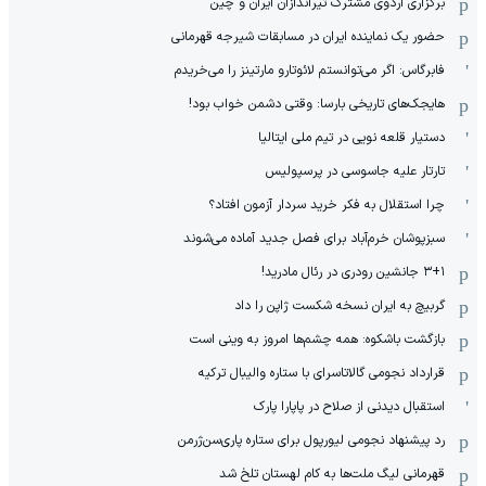
برگزاری اردوی مشترک تیراندازان ایران و چین
حضور یک نماینده ایران در مسابقات شیرجه قهرمانی
فابرگاس: اگر می‌توانستم لائوتارو مارتینز را می‌خریدم
هایجک‌های تاریخی بارسا: وقتی دشمن خواب بود!
دستیار قلعه نویی در تیم ملی ایتالیا
تارتار علیه جاسوسی در پرسپولیس
چرا استقلال به فکر خرید سردار آزمون افتاد؟
سبزپوشان خرم‌آباد برای فصل جدید آماده می‌شوند
۳+۱ جانشین رودری در رئال مادرید!
گربیچ به ایران نسخه شکست ژاپن را داد
بازگشت باشکوه: همه چشم‌ها امروز به وینی است
قرارداد نجومی گالاتاسرای با ستاره والیبال ترکیه
استقبال دیدنی از صلاح در پاپارا پارک
رد پیشنهاد نجومی لیورپول برای ستاره پاری‌سن‌ژرمن
قهرمانی لیگ ملت‌ها به کام لهستان تلخ شد