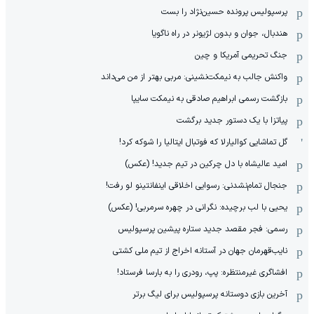
پرسپولیس پرونده حسین‌نژاد را بست
هندبال، جوان و بدون لژیونر در راه ناگویا
جنگ تحریمی آمریکا و چین
واکنش جالب به نیمکت‌نشینی: مربی بهتر از من می‌داند
بازگشت رسمی ابراهیم صادقی به نیمکت سایپا
پیاتزا با یک دستور جدید برگشت
گل تماشایی کوالیارلا که فوتبال ایتالیا را شوکه کرد!
امید عالیشاه با دل چرکین در تیم جدید! (عکس)
جنجال تمام‌نشدنی:‌ رسوایی اخلاقی اینفانتینو لو رفت!
یحیی با لب برچیده: نگرانی در چهره سرمربی! (عکس)
رسمی: فجر مقصد جدید ستاره پیشین پرسپولیس
نایب‌قهرمان جهان در آستانه اخراج از تیم ملی کشتی
افشاگری غیرمنتظره: پپ، رودری را به بارسا فرستاد!
آخرین بازی دوستانه پرسپولیس برای لیگ برتر