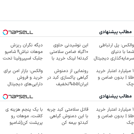
مطالب پیشنهادی
والکس: پل ارتباطی
این نوشیدنی حاوی
دیگه نگران ریزش
شما با دنیای
۱۰گیاه ضامن سلامتی
موهات نباش!! شامپو
سرمایه‌گذاری دیجیتال
کبدته! لینک خرید با
جلبک اسپیرولینا تحت
تخفیف
لیسانس آلمان
۱ میلیارد اعتبار خرید
رونمایی از دمنوش
والکس: بازار امن برای
طلا | بدون ضامن و
گیاهی پاکسازی کبد در
خرید و فروش
چک
ایران!55%تخفیف
دارایی‌های دیجیتال
مطالب پیشنهادی
۱ میلیارد اعتبار خرید
قاتل سلامتی کبد چربه
با یک پنجم هزینه ی
طلا | بدون ضامن و
با این دمنوش گیاهی
کاشت، موهات رو
چک
کبدتو بیمه کن
پرپشت کن(شامپو
جلبک سبز)