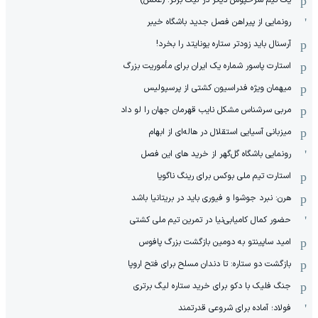
یک تیم سرخپوش دیگر در لیگ برتر! (عکس)
رونمایی از پیراهن فصل جدید باشگاه خیبر
آرسنال باید زودتر ستاره یونایتد را بخرد!
استارت پاسور شماره یک ایران برای مأموریت بزرگ
میهمان ویژه فدراسیون کشتی از پرسپولیس
مربی سرشناس مشکل نایب قهرمان جهان را لو داد
میزبانی آسیایی استقلال در هاله‌ای از ابهام
رونمایی باشگاه گل‌گهر از خرید های این فصل
استارت تیم ملی بوکس برای رینگ ناگویا
هرن: نبرد جوشوا و فیوری باید در بریتانیا باشد
حضور کمال کامیابی‌نیا در تمرین تیم ملی کشتی
امید ساپینتو به دومین بازگشت بزرگ پافوس
بازگشت دو ستاره: تا دندان مسلح برای فتح اروپا
جنگ فلیک با دکو برای خرید ستاره لیگ برتری
فولاد؛ آماده برای شروعی قدرتمند