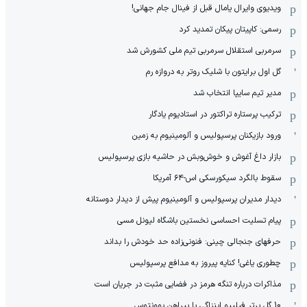
ویدیوی وایرال یامال قبل از فینال جام جهانی!
رسمی: کاپیتان پیکان تمدید کرد
سرمربی استقلال سرمربی تیم ملی کشورش شد
گل اول برایتون با شلیک روتر به دروازه رم
مدیر تیم سایپا انتخاب شد
ترکیب پرستاره تراکتور در استادیوم یادگار
ورود بازیکنان پرسپولیس و آلومینیوم به زمین
بازار داغ آغوش و خوش‌و‌بش در حاشیه بازی پرسپولیس
سقوط بالگرد سیکورسکی اس-۶۴ آمریکا
دیدار مدیران پرسپولیس و آلومینیوم پیش از دیدار دوستانه
پیام تسلیت احساسی نخستین باشگاه لیونل مسی
حرفهای جنجالی چینی: فنونی‌زاده حد خودش را بداند
چطوری یاغی! کنایه پیروز به مدافع پرسپولیس
مذاکرات درباره تنگه هرمز در فضایی مثبت در جریان است
10 گل برتر فیلیپو اینزاگی با پیراهن یوونتوس