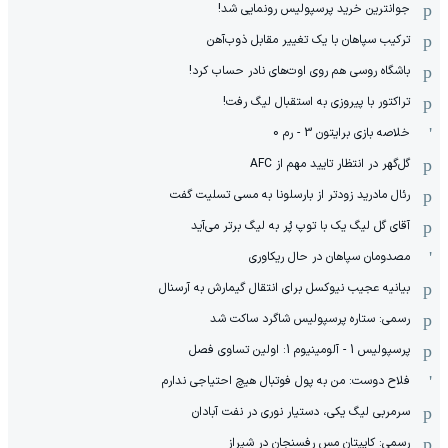
جوانترین خرید پرسپولیس رونمایی شد!
ترکیب سپاهان با یک تغییر مقابل ذوب‌آهن
باشگاه روسی هم روی اوت‌های نادر حساب کرد!
تراکتور با پیروزی به استقبال لیگ رفت!
خلاصه بازی برایتون 3 - رم 0
گل‌گهر در انتظار تایید مهم از ‌AFC
رئال مادرید زودتر از بارسلونا به مسی تسلیت گفت
آقای گل لیگ یک با توپ پُر به لیگ برتر می‌آید
مصدومان سپاهان در حال ریکاوری
بیانیه عجیب نیوکسل برای انتقال گیمارش به آرسنال
رسمی: ستاره پرسپولیس شاگرد ساکت شد
پرسپولیس 1 - آلومینیوم 1: اولین تساوی فصل
فلاح دوست: من به پول فوتبال هیچ احتیاجی ندارم
سرمربی لیگ یکی، دستیار نوری در نفت آبادان
رسمی: کاپیتان مس رفسنجان در شیراز