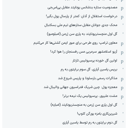
مصدومیت ستاره بدشانس یونایتد مقابل پی‌اس‌جی
درخواست استقلال از آدان: کمتر از پارسال پول بگیر!
محک جدی ‌جوانان مقابل ستاره‌های تیم ملی بسکتبال
گل اول منچستریونایتد به پاری سن ژرمن (امبئومبو)
معاون ترامپ: روی طرحی برای عبور ایمن کشتی‌ها کار می‌کنیم
آریو اسلامشهر سرمربی مس رفسنجان را هوا کرد!
اولین گل خورده پرسپولیسِ تارتار
بریس یاسین آیاری، گل سوم برایتون به رم
مذاکرات رسمی بارسلونا و پاریس شروع شد
معجزه پول: چین شریک فدراسیون جهانی والیبال شد
مشت علیپور، پرسپولیس یک نیمه برتر!
گل اول پاری سن ژرمن به منچستریونایتد (امبایه)
شیرین‌کاری بامزه یورگن کلوپ!
گل دوم برایتون به رم توسط یاسین آیاری