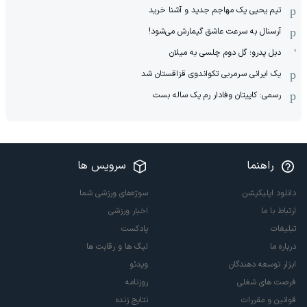
تیم یحیی یک مهاجم جدید و آشنا خرید
آرسنال به سرعت عاشق گیمارش می‌شود!
دبل پدرو؛ گل دوم چلسی به میلان
یک ایرانی سرمربی تکواندوی قزاقستان شد
رسمی: کاپیتان وفادار رم یک ساله بست
راهنما
سرویس ها
دانلود اپلیکیشن
سوژه‌های ورزشی شما
ارتباط با ما
اخبار ورزشی
تبلیغات
پادکست
درباره ما
لیگ ها و رقابت ها
ابزار توسعه دهندگان
ویدئو
فرصت های شغلی
روزنامه
قوانین و مقررات
نتایج زنده