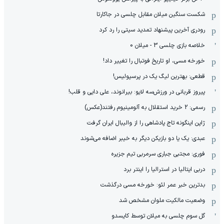
شکست سنگین میلان مقابل چلسی در جاکارتا
رودری آخرین پیشنهاد تمدید سیتی را رد کرد
خلاصه بازی چلسی 3 - میلان 0
خورخه مسی، او تاریخ فوتبال را تغییر داد!
قطعی: بهترین لیگ یک در پرسپولیس!
پیروز قربانی در ورزش‌سه لایو: بیرانوند، علی دایی و قلب!
رسمی: 2 خرید استقلال به آلومینیوم رفتند(عکس)
ژاپن اینگونه تاج پادشاهی را از والیبال ایران گرفت
عبدی: یک یا دو بازیکن دیگر به خیبر اضافه می‌شوند
فوری: مجتبی جباری سرمربی تیم جزیره
دربی ایتالیا در استرالیا را اینتر برد
بدترین خبر عمر لئو: خورخه مسی درگذشت
وضعیت مالکیت ملوان مشخص شد
گل سوم چلسی به میلان توسط کایسدو