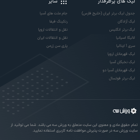
لیگ های پرطرفدار
سایر
جدول لیگ برتر ایران (خلیج فارس)
جام ملت های آسیا
لیگ آزادگان
رنکینگ فیفا
لیگ برتر انگلیس
نقل و انتقالات اروپا
لالیگا اسپانیا
نقل و انتقالات ایران
سری آ ایتالیا
پاری سن ژرمن
لیگ قهرمانان اروپا
لیگ نخبگان آسیا
لیگ قهرمانان آسیا دو
لیگ برتر فوتسال
تمام حقوق مادی و معنوی این سایت متعلق به ورزش سه می باشد. شما می توانید از
سایت ورزش سه در صورت پذیرش موافقت نامه کاربری استفاده نمایید.