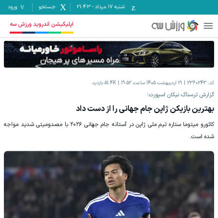
شنبه ۱۷ مرداد
-
21:43
جستجو
ورود
اپلیکیشن اندروید ورزش سه
کد:
2360243
21 اردیبهشت 1405 ساعت 19:52
51.4K
بازدید
گزارش ترسناک نیکان اسپورت؛
بهترین بازیکن ژاپن جام جهانی را از دست داد
کائورو میتوما ستاره تیم ملی ژاپن در آستانه جام جهانی ۲۰۲۶ با مصدومیتی شدید مواجه
شده است.