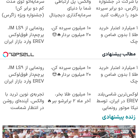
با شرکت در جشنواره
والکس: پل ارتباطی
سرمایه‌اتو توی مدت
زاگرس، دو برابر سپرده
شما با دنیای
کم دو برابر کن!
خود را دریافت کنید
سرمایه‌گذاری دیجیتال
(جشنواره ویژه زاگرس)
🔥
۱ میلیارد اعتبار خرید
10 میلیون سپرده کن،
رونمایی از IM LS9،
طلا | بدون ضامن و
20 میلیون بردار🔥😍
پرچم‌دار فوق‌لوکس
چک
EREV وارد بازار ایران
شد
مطالب پیشنهادی
۱ میلیارد اعتبار خرید
10 میلیون سپرده کن،
رونمایی از IM LS9،
طلا | بدون ضامن و
20 میلیون بردار🔥😍
پرچم‌دار فوق‌لوکس
چک
EREV وارد بازار ایران
شد
لوکس‌ترین شاسی‌بلند
10 میلیون طلا بخر،
تجربه‌ی نوین ترید با
EREV در ایران، توسط
آخر ماه 2 برابرشو ببر🔥
والکس، آینده‌ای روشن
نیکا موتور رونمایی
در انتظار شماست
شد!
زنده پیشنهادی