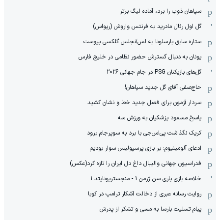
سپاهان ذوب را برد، آماده لیگ برتر
گل اول رئال مادرید به فرنتس واروش (ریواس)
ستاره سابق بارسلونا به لس‌آنجلس گلکسی پیوست
یونان به دنبال گسترش حضور نظامی در خلیج فارس
گل‌های بازیکنان PSG در جام جهانی 2026
حاج‌صفی آقای گل جدید سپاهان!
سردار آزمون برای فصل جدید خط و نشان کشید
پاسخ مسعود پزشکیان به ورزش سه
کریک نگذاشت پی‌اس‌جی با برد به سوپرجام برود
ادعای آلومینیوم: بر بازی پرسپولیس سوار بودیم
فدراسیون جهانی والیبال داغ دل ایران را تازه کرد(عکس)
خلاصه بازی پاری سن ژرمن 1 - منچستریونایتد 1
روایت رسانه عبری از دخالت آشکار ترامپ در کوبا
پیام تسلیت بارسا به مسی و تشکر از پدرش