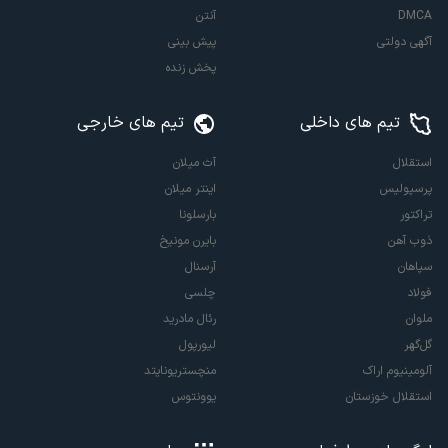
DMCA
آنتن
آگهی دولتی
پیش بینی
پخش زنده
تیم های داخلی
تیم های خارجی
استقلال
آث میلان
پرسپولیس
اینتر میلان
تراکتور
بارسلونا
ذوب آهن
بایرن مونیخ
سپاهان
آرسنال
فولاد
چلسی
ملوان
رئال مادرید
گل‌گهر
لیورپول
آلومینیوم اراک
منچستریونایتد
استقلال خوزستان
یوونتوس