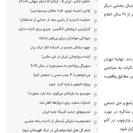
خاطره انگیز، ایران 5 - ایتالیا 5 (جام جهانی 2008)
ارسال بخشی دیگر
اولین تجربه نوری، فردا مقابل پرسپولیس!
به یک کشور خارجی غیر از آمریکا را مطرح کرده‌است. این روزنامه مدعی شده‌است که ایران برای توقف غنی‌سازی برای بازه زمانی کمتر از ۲۰ سال اعلام
حمایت تاجرنیا از رامین بعد از جدایی از استقلال!
گران‌ترین دروازه‌بان انگلیس: چیزی برای اثبات ندارم
دیوانگی هواداران برای پیراهن شالکه
چهره بشاش محرم در آستانه آغاز لیگ برتر
آینده دروازه‌بانی ایران در این عکس!
ند. نهایتا تهران
سوپرگل رونالدو به سمپدوریا در سال 2019
اکستان، طرحی ۱۴ ماده‌ای را برای ادامه مذاکرات به میانجی
می‌خواهم با 4 بمب مسی را منفجر کنم!
ان مطابق واقعیت
پروژه تایفون ترکیه کلید خورد
مورینیو به بازیکنان می‌گوید چه باید بخورند!
استوک سعید روی دروازه‌ها قفل شد
جامع و حل تمامی
 مذاکره در مورد
تحریم‌های جدید آمریکا علیه ایران
ن چارچوب در گام
مصدومیت بازیکن آرسنال از ناحیه رباط صلیبی
ار شود.
تمام گل های لواندوفسکی در لیگ قهرمانان اروپا