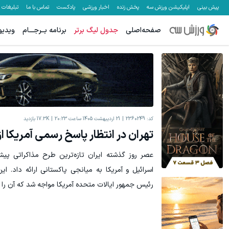
پیش بینی
اپلیکیشن ورزش سه
پخش زنده
اخبار ورزشی
پادکست
تماس با ما
تبلیغات
صفحه‌اصلی
جدول لیگ برتر
برنامه بــرجـــام
ویدیو
کد:
2360249
21 اردیبهشت 1405 ساعت 20:23
17.3K
بازدید
تهران در انتظار پاسخ رسمی آمریکا ا
عصر روز گذشته ایران تازه‌ترین طرح مذاکراتی پی
اسرائیل و آمریکا به میانجی پاکستانی ارائه داد. ا
رئیس جمهور ایالات متحده آمریکا مواجه شد که آن را 