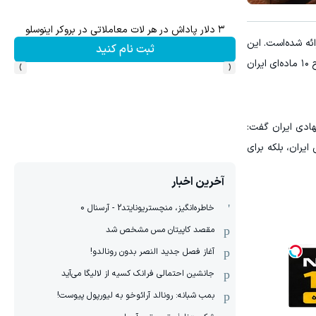
۳ دلار پاداش در هر لات معاملاتی در بروکر اینوسلو
ائه شده‌است. این
ثبت نام کنید
›
‹
فرآیند تبادل پیام از زمان برگزاری نشست اسلام‌آباد مستمر در جریان است. چارچوب تهیه طرح اصلاح‌شده اخیر همچنان بر مبنای طرح ۱۰ ماده‌ای ایران
ی طرح مذاکراتی پیشنهادی ایران گفت:
یران، بلکه برای
آخرین اخبار
خاطره‌انگیز، منچستریونایتد2 - آرسنال 0
مقصد کاپیتان مس مشخص شد
آغاز فصل جدید النصر بدون رونالدو!
جانشین احتمالی فرانک کسیه از لالیگا می‌آید
بمب شبانه: رونالد آرائوخو به لیورپول پیوست!