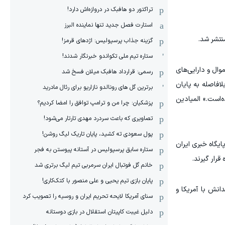
تراکتور دو هافبک در دروازه‌اش دارد!
استارت فصل جدید تنها نماینده البرز
نتشر شد.
گزینه جذاب پرسپولیس: اژدهای قرمز!
ستاره تیم ملی تکواندو خبرنگار شدند!
وال و دارایی‌های
رسمی: قرارداد هافبک میلان فسخ شد
لافاصله به پایان
برترین گل های رونالدو نازاریو برای رئال مادرید
ه‌شده‌است.» المیادین
پزشکیان: چرا من و ترامپ توافق را امضا کردیم؟
تصاویری که باعث سردرد مهدی تارتار می‌شود!
پول سعودی ته کشید، پایان تاریک لیگ روشن!
یگاه خبری ایران
ستاره سابق پرسپولیس در آستانه پیوستن به فجر
خانم گل فوتبال ایران سرمربی تیم لیگ برتری شد
پایان بازی تیم یحیی و علی منصور با کتک‌کاری!
انش با آمریکا و
سنای آمریکا لایحه تحریم ایران و روسیه را تصویب کرد
دلیل غیبت کاپیتان استقلال در بازی دوستانه