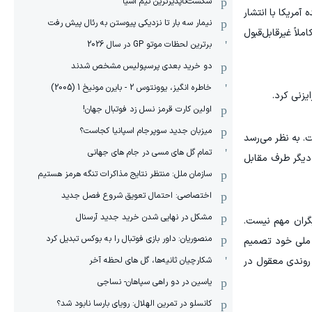
شکست‌ناپذیرترین تیم آسیا
مریکا با انتشار
نیمار سه بار تا نزدیکی پیوستن به رئال پیش رفت
لاً غیرقابل‌قبول
برترین لحظات موتو GP در سال 2026
دو خرید بعدی پرسپولیس مشخص شدند
خاطره انگیز، یوونتوس 2 - بایرن مونیخ 1 (2005)
یزنی کرد.
اولین کارت قرمز نسل زد فوتبال جهان!
میزبان جدید سوپرجام اسپانیا کجاست؟
. به نظر می‌رسد
تمام گل های مسی در جام های جهانی
 دیگر طرف مقابل
سازمان ملل: منتظر نتایج مذاکرات تنگه هرمز هستیم
اختصاصی: احتمال تعویق شروع فصل جدید
مشکل در نهایی شدن خرید جدید آرسنال
یگران مهم نیست.
منصوریان: داور بازی فوتبال را به بوکس تبدیل کرد
ع ملی خود تصمیم
شکارچیان ثانیه‌ها، گل های لحظه آخر
روندی معقول در
یاسین در دو راهی سپاهان- نساجی
کانسلو در تمرین الهلال: رویای بارسا نابود شد؟