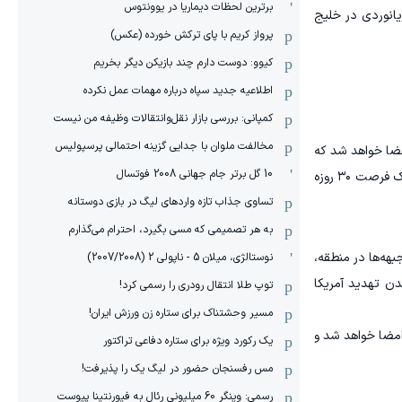
برترین لحظات دیماریا در یوونتوس
یانوردی در خلیج
پرواز کریم با پای ترکش خورده (عکس)
کیوو: دوست دارم چند بازیکن دیگر بخریم
اطلاعیه جدید سپاه درباره مهمات عمل نکرده
کمپانی: بررسی بازار نقل‌وانتقالات وظیفه من نیست
مخالفت ملوان با جدایی گزینه احتمالی پرسپولیس
ضا خواهد شد که
10 گل برتر جام جهانی 2008 فوتسال
بر اساس آن انتظارات و شرایط دو طرف برای توافق نهایی در آن مورد پذیرش هر دو طرف قرار می‌گیرد. پس از امضای تفاهم‌نامه در یک فرصت ۳۰ روزه
تساوی جذاب تازه واردهای لیگ در بازی دوستانه
به هر تصمیمی که مسی بگیرد، احترام می‌گذارم
هه‌ها در منطقه،
نوستالژی، میلان 5 - ناپولی 2 (2007/2008)
دن تهدید آمریکا
توپ طلا انتقال رودری را رسمی کرد!
مسیر وحشتناک برای ستاره زن ورزش ایران!
امضا خواهد شد و
یک رکورد ویژه برای ستاره دفاعی تراکتور
مس رفسنجان حضور در لیگ یک را پذیرفت!
رسمی: وینگر 60 میلیونی رئال به فیورنتینا پیوست