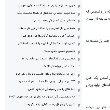
مربی مطرح اسپانیایی در آستانه دستیاری سهراب
که در وضعیتی که
سه غایب احتمالی استقلال در هفته نخست لیگ
که سابقه آن نشان
ناشناس مثل شمس‌آذرِ وحید رضایی
همه برای باز شدن پنجره استقلال پای کار هستند
خشایار آخرین بازمانده گرگانی‌ها در اردوی ملی
 چند بار دست به
کادوی تولد 40 سالگی آدان: بازگشت به استقلال!
تصمیم طارمی جدی است!
مومنی: رامین کمک‌های استقلال را یادش نرود
40 احتمال پوشکاش 2026
ژابی به شایعات پایان داد: چلسی دروازبان نمی‌خرد
 بر اساس یک اصل
۳۲ روز متوالی: دوری رونالدو از النصر ادامه دارد
هادهای اولیه پیش
استقلال به دنبال میزبانی در شهر قدس
به یادماندنی، گل زامبروتا به اوکراین در جام جهانی 2006
خیبر با چهار گل به استقبال لیگ برتر رفت
 «در این مرحله