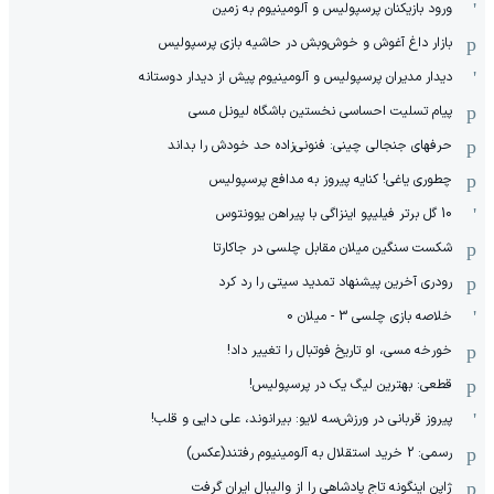
ورود بازیکنان پرسپولیس و آلومینیوم به زمین
بازار داغ آغوش و خوش‌و‌بش در حاشیه بازی پرسپولیس
دیدار مدیران پرسپولیس و آلومینیوم پیش از دیدار دوستانه
پیام تسلیت احساسی نخستین باشگاه لیونل مسی
حرفهای جنجالی چینی: فنونی‌زاده حد خودش را بداند
چطوری یاغی! کنایه پیروز به مدافع پرسپولیس
10 گل برتر فیلیپو اینزاگی با پیراهن یوونتوس
شکست سنگین میلان مقابل چلسی در جاکارتا
رودری آخرین پیشنهاد تمدید سیتی را رد کرد
خلاصه بازی چلسی 3 - میلان 0
خورخه مسی، او تاریخ فوتبال را تغییر داد!
قطعی: بهترین لیگ یک در پرسپولیس!
پیروز قربانی در ورزش‌سه لایو: بیرانوند، علی دایی و قلب!
رسمی: 2 خرید استقلال به آلومینیوم رفتند(عکس)
ژاپن اینگونه تاج پادشاهی را از والیبال ایران گرفت