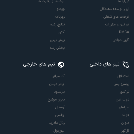
درباره ما
لیگ ها و رقابت ها
ابزار توسعه دهندگان
ویدئو
فرصت های شغلی
روزنامه
قوانین و مقررات
نتایج زنده
DMCA
آنتن
آگهی دولتی
پیش بینی
پخش زنده
تیم های داخلی
تیم های خارجی
استقلال
آث میلان
پرسپولیس
اینتر میلان
تراکتور
بارسلونا
ذوب آهن
بایرن مونیخ
سپاهان
آرسنال
فولاد
چلسی
ملوان
رئال مادرید
گل‌گهر
لیورپول