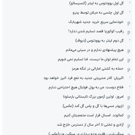
گل اول یوونتوس به اینتر (کنسیسائو)
گل اول چلسی به میلان توسط پدرو
خودنمایی سریع خرید جدید شهربابک
رقیب کوکوریا قصد تسلیم شدن ندارد!
گل دوم اینتر به یوونتوس (دیوف)
هیچ پیشنهادی ندارم و در سیتی می‌مانم
این تمام توان ما نیست، اما تسلیم نمی شویم
حمله به کشتی اماراتی در تنگه هرمز
اکبریان: کادر مدیریتی جدید به نفع فرد البرز خواهد بود
فلاح دوست: من به پول فوتبال هیچ احتیاجی ندارم
امروز، اولین آزمون بزرگ تابستانی بارسلونا
لژیونر مسی‌ها با گل و پاس گل آمد (عکس)
کمالوند: امسال قرار است متعجبتان کنیم
آزادی و تختی تا آخر سال از دسترس خارج شد
سنگین‌ترین رقابت وزنه برداری در سنگین وزن(عکس)