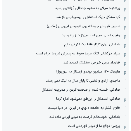
پیشنهاد میلان به ستاره جنجالی آرژانتین رسید
گره مشکل بزرگ استقلال و پرسپولیس باز شد
تصویر قهرمان جاودانه روی اتوبوس لیورپول (عکس)
رقیب اصلی امین اسماعیل‌نژاد از راه رسید
بادامکی: برای تارتار فقط یک نگرانی دارم
سپاه: بازگشایی تنگه هرمز منوط به پذیرش شروط ایران است
قرارداد مربی خارجی استقلال تمدید شد
هایجک 130 میلیون پوندی آرسنال به لیورپول!
ماجدی: آزادی و تختی تا پایان سال به لیگ نمی رسند
صادقی: خسته شدم از صحبت کردن از مدیریت استقلال
صادقی: استقلال را این‌طور نمی‌شود اداره کرد!
فلاح: فشار به جامعه داوری در ایران، در دنیا نیست
بادامکی: خوشحالم فرصت به مربی ایرانی داده شد
پیوس: توقع ما از تارتار قهرمانی است