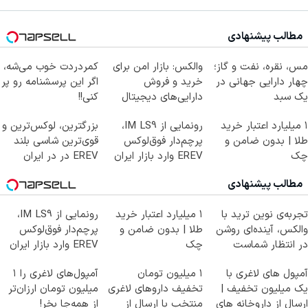
مطالب پیشنهادی
مس، نقره، نفت و گاز؛
والکس: بازار امن برای
کمردردت خوب می‌شه،
چهار دارایی جهانی در
خرید و فروش
اگر این پرسشنامه رو پر
یک سبد
دارایی‌های دیجیتال
کنی!!
۱ میلیارد اعتبار خرید
رونمایی از IM LS9،
بزرگترین، لوکس‌ترین و
طلا | بدون ضامن و
پرچم‌دار فوق‌لوکس
قوی‌ترین شاسی بلند
چک
EREV وارد بازار ایران
EREV در در ایران
شد
رونمایی شد
مطالب پیشنهادی
تجربه‌ی نوین ترید با
۱ میلیارد اعتبار خرید
رونمایی از IM LS9،
والکس، آینده‌ای روشن
طلا | بدون ضامن و
پرچم‌دار فوق‌لوکس
در انتظار شماست
چک
EREV وارد بازار ایران
شد
آمپول های لاغری با
۱ میلیون تومان
آمپول‌های لاغری را ۱
یک میلیون تخفیف |
تخفیف داروهای لاغری
میلیون تومان ارزان‌تر
ارسال از داروخانه های
منتخب با ارسال از
از همه‌جا بخر!