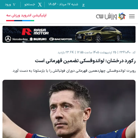
شنبه ۱۷ مرداد
-
18:56
جستجو
ورود
اپلیکیشن اندروید ورزش سه
کد:
2361040
25 اردیبهشت 1405 ساعت 12:55
23.6K
بازدید
رکورد درخشان: لواندوفسکی تضمین قهرمانی است
روبرت لواندوفسکی چهاردهمین قهرمانی دوران فوتبالش را با بارسلونا به دست آورد.