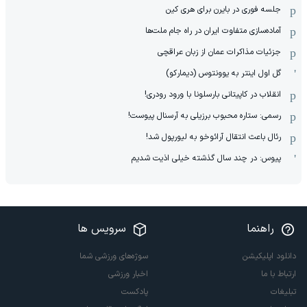
جلسه فوری در بایرن برای هری کین
آماده‌سازی متفاوت ایران در راه جام ملت‌ها
جزئیات مذاکرات عمان از زبان عراقچی
گل اول اینتر به یوونتوس (دیمارکو)
انقلاب در کاپیتانی بارسلونا با ورود رودری!
رسمی: ستاره محبوب برزیلی به آرسنال پیوست!
رئال باعث انتقال آرائوخو به لیورپول شد!
پیوس: در چند سال گذشته خیلی اذیت شدیم
راهنما
سرویس ها
دانلود اپلیکیشن
سوژه‌های ورزشی شما
ارتباط با ما
اخبار ورزشی
تبلیغات
پادکست