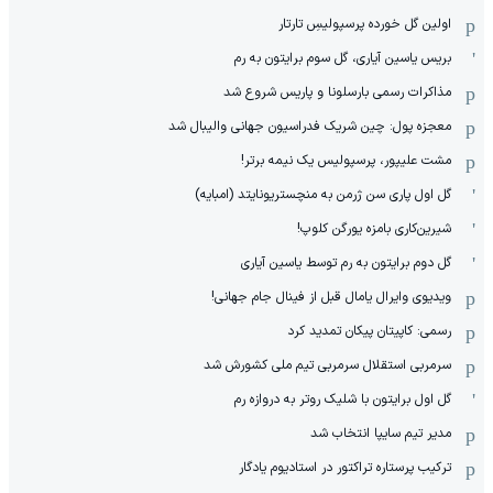
اولین گل خورده پرسپولیسِ تارتار
بریس یاسین آیاری، گل سوم برایتون به رم
مذاکرات رسمی بارسلونا و پاریس شروع شد
معجزه پول: چین شریک فدراسیون جهانی والیبال شد
مشت علیپور، پرسپولیس یک نیمه برتر!
گل اول پاری سن ژرمن به منچستریونایتد (امبایه)
شیرین‌کاری بامزه یورگن کلوپ!
گل دوم برایتون به رم توسط یاسین آیاری
ویدیوی وایرال یامال قبل از فینال جام جهانی!
رسمی: کاپیتان پیکان تمدید کرد
سرمربی استقلال سرمربی تیم ملی کشورش شد
گل اول برایتون با شلیک روتر به دروازه رم
مدیر تیم سایپا انتخاب شد
ترکیب پرستاره تراکتور در استادیوم یادگار