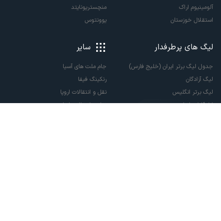
آلومینیوم اراک
منچستریونایتد
استقلال خوزستان
یوونتوس
لیگ های پرطرفدار
سایر
جدول لیگ برتر ایران (خلیج فارس)
جام ملت های آسیا
لیگ آزادگان
رنکینگ فیفا
لیگ برتر انگلیس
نقل و انتقالات اروپا
لالیگا اسپانیا
نقل و انتقالات ایران
سری آ ایتالیا
پاری سن ژرمن
لیگ قهرمانان اروپا
لیگ نخبگان آسیا
لیگ قهرمانان آسیا دو
لیگ برتر فوتسال