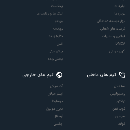
تبلیغات
پادکست
درباره ما
لیگ ها و رقابت ها
ابزار توسعه دهندگان
ویدئو
فرصت های شغلی
روزنامه
قوانین و مقررات
نتایج زنده
DMCA
آنتن
آگهی دولتی
پیش بینی
پخش زنده
تیم های داخلی
تیم های خارجی
استقلال
آث میلان
پرسپولیس
اینتر میلان
تراکتور
بارسلونا
ذوب آهن
بایرن مونیخ
سپاهان
آرسنال
فولاد
چلسی