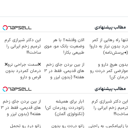
مطالب پیشنهادی
تنها راه رهایی از کمر
الان وقتشه‼️ با هر
این دکتر شیرازی کرم
درد بدون نیاز به دارو!
وضعیت بانک مو، موی
ترمیم زخم ایرانی را
(◂پرسش‌نامه)
طبیعی بکار!
ساخت!!!
بدون هیچ دارو و
از بین بردن جای زخم
❌سمت جراحی نرو❌
عوارضی کمر دردت رو
های قدیمی، فقط در 3
درمان کمردرد بدون
درمان کن!
هفته!! (بدون لیزر و
قرص و دارو
(پرسش‌نامه)
جراحی)
مطالب پیشنهادی
این دکتر شیرازی کرم
1بار برای همیشه
از بین بردن جای زخم
ترمیم زخم ایرانی را
زانودردت رودرمان کن!
های قدیمی، فقط در 3
ساخت!!!
(تکنولوژی آلمان)
هفته!! (بدون لیزر و
◂پرسشنامه▸
جراحی)
با زاپیامکس، به راحتی
زانو دردت رو بدون
زانو درد رو تحمل