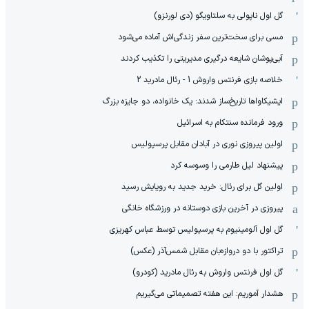
گل اول ناپولی به سلتاویگو (دی لورنزو)
مسی برای سخت‌ترین سفر زندگی‌اش آماده می‌شود
آبی‌پوشان شایعه درگیری مدیریتی را تکذیب کردند
خلاصه بازی فرنتس واروش 1 - رئال مادرید 2
ایشیکاوا‌ها تاریخ‌ساز شدند: یک خانواده، دو جایزه بزرگ
ورود فرمانده سنتکام به اسرائیل
اولین پیروزی نوری در آبادان مقابل پرسپولیس
پیشنهاد لیل طارمی را وسوسه کرد
اولین گل برای رئال: خرید جدید به رویایش رسید
پیروزی در آخرین بازی دوستانه در ورزشگاه خانگی
گل اول آلومینیوم به پرسپولیس توسط عباس کهریزی
تراکتور با دو دروازه‌بان مقابل شمس‌آذر (عکس)
گل اول فرنتس واروش به رئال مادرید (کودرو)
هشدار آموریم: این هفته تصمیماتی می‌گیریم