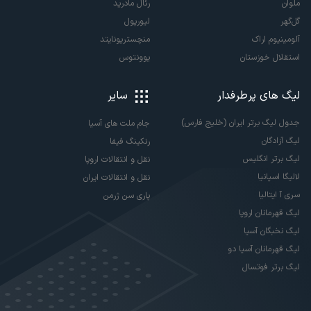
ملوان
رئال مادرید
گل‌گهر
لیورپول
آلومینیوم اراک
منچستریونایتد
استقلال خوزستان
یوونتوس
لیگ های پرطرفدار
سایر
جدول لیگ برتر ایران (خلیج فارس)
جام ملت های آسیا
لیگ آزادگان
رنکینگ فیفا
لیگ برتر انگلیس
نقل و انتقالات اروپا
لالیگا اسپانیا
نقل و انتقالات ایران
سری آ ایتالیا
پاری سن ژرمن
لیگ قهرمانان اروپا
لیگ نخبگان آسیا
لیگ قهرمانان آسیا دو
لیگ برتر فوتسال