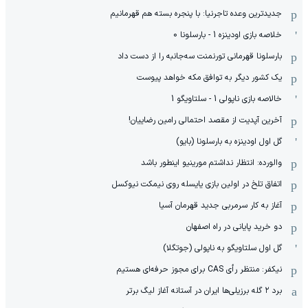
جدیدترین وعده تاجرنیا: با پنجره بسته هم قهرمانیم
خلاصه بازی اودینزه 1 - بارسلونا 0
بارسلونا قهرمانی تورنمنت سه‌جانبه را از دست داد
یک کشور دیگر به توافق مکه خواهد پیوست
خالاصه بازی ناپولی 1 - سلتاویگو 1
آخرین آپدیت از مقصد احتمالی رامین رضاییان!
گل اول اودینزه به بارسلونا (بایو)
والورده: انتظار نداشتم مورینیو اینطور باشد
اتفاق تلخ در اولین بازی یایسله روی نیمکت نیوکسل
آغاز به کار سرمربی جدید قهرمان آسیا
دو خرید پایانی در راه اصفهان
گل اول سلتاویگو به ناپولی (جوتگلا)
نیکفر: منتظر رأی CAS برای مجوز حرفه‌ای هستیم
برد ۲ گله برزیلی‌ها ایران در آستانه آغاز لیگ برتر