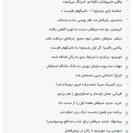
وقتی ملی‌پوشان تکواندو خبرنگار می‌شوند
خلاصه بازی بارسلونا 1 - ناتینگهام فارست 0
محمدی: بازیکنان مد نظر ویسی جذب شده‌اند
کریمیان: بودجه سپاهان نسبت به تورم کاهش یافته
نیکفر: سپاهان حقش نبود مجوز حرفه‌ای دریافت نکند
پنالتی رافینیا؛ گل اول بارسلونا به ناتینگهام فارست
مورینیو: برناردو با شرایط بدی به رئال اضافه شده
مهلت سه روزه سازمان بورس به مالک باشگاه استقلال
تاریخ احتمالی دربی مشخص شد
برنز المپیک مبینا نعمت‌زاده امروز دوساله شد!
قربانی: همان اوسمار و اسکوچیچ را هم بردیم
خرید جدید سپاهان هفته اول را از دست داد
برنامه نیم فصل نخست لیگ برتر اعلام شد
پیشنهاد جدید سپاهان برای جذب مدافع پرسپولیس!
سومین برد مورینیو با رئال در پیش‌فصل