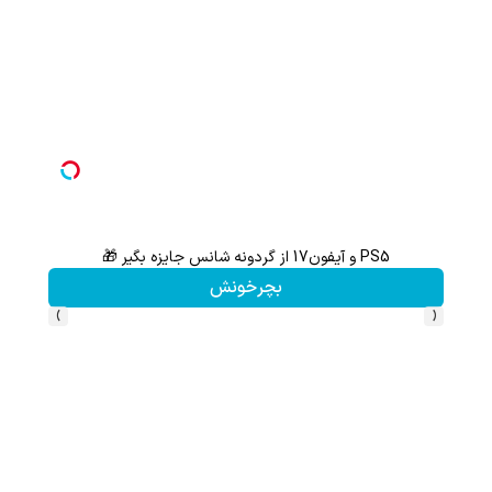
PS5 و آیفون17 از گردونه شانس جایزه بگیر 🎁
از آیفون 17 تا پلی استیشن 5 جایزه ببر 🎮😍📱 | بازی کن ، گردونه
بچرخونش
›
‹