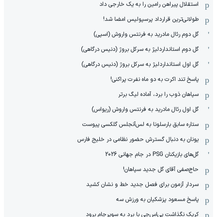
استقلال پیراهن رامین را به یک خارجی داد
طولانی‌ترین قرارداد پرسپولیس امضا شد!
گل دوم رئال مادرید به فرنتس واروش (اسپی)
گل دوم استانداردلیژ به سرکل بروژ (دنیس درگاهی)
گل اول استانداردلیژ به سرکل بروژ (دنیس درگاهی)
پاسخ تند اکرت به دو ماه نفرت پراکنی!
سپاهان ذوب را برد، آماده لیگ برتر
گل اول رئال مادرید به فرنتس واروش (ریواس)
ستاره سابق بارسلونا به لس‌آنجلس گلکسی پیوست
یونان به دنبال گسترش حضور نظامی در خلیج فارس
گل‌های بازیکنان PSG در جام جهانی 2026
حاج‌صفی آقای گل جدید سپاهان!
سردار آزمون برای فصل جدید خط و نشان کشید
پاسخ مسعود پزشکیان به ورزش سه
کریک نگذاشت پی‌اس‌جی با برد به سوپرجام برود