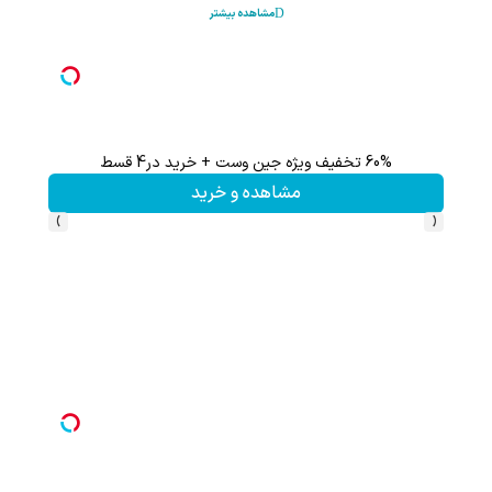
مشاهده بیشتر
جین وست + خرید در4 قسط
تا %60 تخفیف محصولات جین وست + خرید در 4 قسط
مشاهده و خرید
مش
›
‹