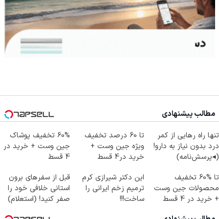
مطالب پیشنهادی
تنها راه رهایی از کمر
تا 60 درصد تخفیف
60% تخفیف پوشاک
درد بدون نیاز به دارو!
ویژه جین وست +
جین وست + خرید در
(◂پرسش‌نامه)
خرید در4 قسط
4 قسط
تا %60 تخفیف
این دکتر شیرازی کرم
قبل از سفرهای برون
محصولات جین وست
ترمیم زخم ایرانی را
استانی خلافی خود را
+ خرید در 4 قسط
ساخت!!!
صفر کنید! (استعلام)