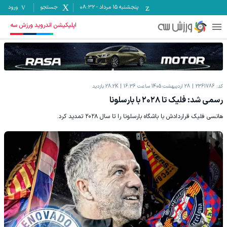
پنجشنبه ۱۵ مرداد
-
08:32
جستجو
ورود
اپلیکیشن اندروید ورزش سه
کد:
2361786
28 اردیبهشت 1405 ساعت 16:36
28.2K
بازدید
رسمی شد: فلیک تا ۲۰۲۸ با بارسلونا
هانسی فلیک قراردادش با باشگاه بارسلونا را تا سال ۲۰۲۸ تمدید کرد.