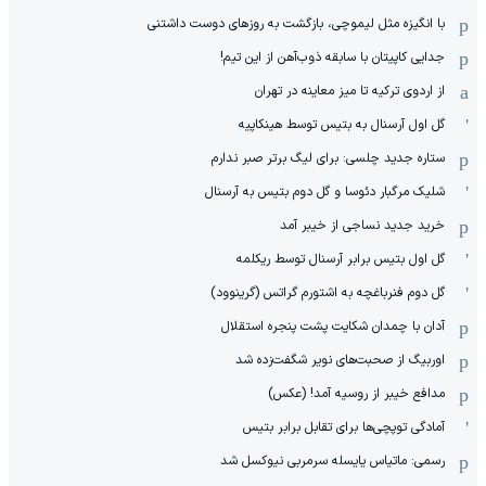
با انگیزه مثل لیموچی، بازگشت به روزهای دوست داشتنی
جدایی کاپیتان با سابقه ذوب‌آهن از این تیم!
از اردوی ترکیه تا میز معاینه در تهران
گل اول آرسنال به بتیس توسط هینکاپیه
ستاره جدید چلسی: برای لیگ برتر صبر ندارم
شلیک مرگبار دئوسا و گل دوم بتیس به آرسنال
خرید جدید نساجی از خیبر آمد
گل اول بتیس برابر آرسنال توسط ریکلمه
گل دوم فنرباغچه به اشتورم گراتس (گرینوود)
آدان با چمدان شکایت پشت پنجره استقلال
اوربیگ از صحبت‌های نویر شگفت‌زده شد
مدافع خیبر از روسیه آمد! (عکس)
آمادگی توپچی‌ها برای تقابل برابر بتیس
رسمی: ماتیاس یایسله سرمربی نیوکسل شد