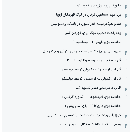
مایورکا پاری‌سن‌ژرمن را نابود کرد
برد مهم اسماعیل کارتال در لیگ قهرمانان اروپا
عضو هیئت‌رئیسه فدراسیون در باشگاه پرسپولیس
یک باخت عجیب دیگر برای قهرمان آسیا
خلاصه بازی ناپولی 2 - اوساسونا 1
ظریف: ایران نیازمند سیاست خارجی متوازن و چندوجهی
گل دوم ناپولی به اوساسونا توسط لوکا
گل اول اوساسونا به ناپولی توسط بودیمیر
گل اول ناپولی به اوساسونا توسط پولیتانو
قرارداد سرمربی مصر تمدید شد
خلاصه بازی فنرباغچه 2 - اشتورم گراتس 0
خلاصه بازی مایورکا 3 - پاری سن ژرمن 0
کوچ باتجربه‌ها به صنعت نفت با تصمیم محمد نوری
رسمی: الاتحاد هافبک سنگالی آلمریا را خرید