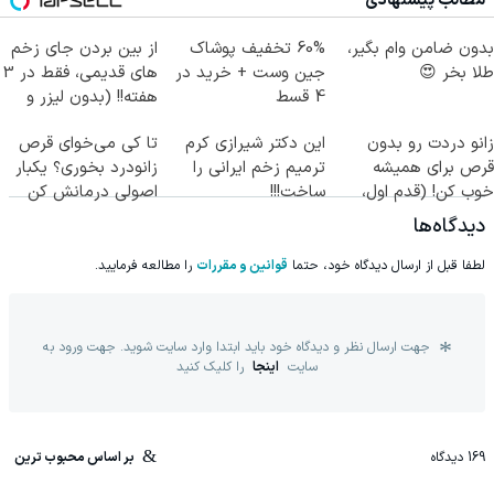
مطالب پیشنهادی
بدون ضامن وام بگیر،
60% تخفیف پوشاک
از بین بردن جای زخم
طلا بخر 😍
جین وست + خرید در
های قدیمی، فقط در 3
4 قسط
هفته!! (بدون لیزر و
جراحی)
زانو دردت رو بدون
این دکتر شیرازی کرم
تا کی می‌خوای قرص
قرص برای همیشه
ترمیم زخم ایرانی را
زانودرد بخوری؟ یکبار
خوب کن! (قدم اول،
ساخت!!!
اصولی درمانش کن
پرسش‌نامه)
دیدگاه‌ها
لطفا قبل از ارسال دیدگاه خود، حتما
قوانین و مقررات
را مطالعه فرمایید.
جهت ارسال نظر و دیدگاه خود باید ابتدا وارد سایت شوید. جهت ورود به
سایت
اینجا
را کلیک کنید
169
دیدگاه
بر اساس محبوب ترین