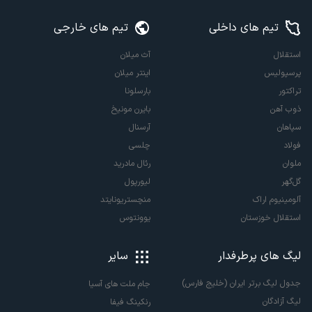
تیم های داخلی
تیم های خارجی
استقلال
آث میلان
پرسپولیس
اینتر میلان
تراکتور
بارسلونا
ذوب آهن
بایرن مونیخ
سپاهان
آرسنال
فولاد
چلسی
ملوان
رئال مادرید
گل‌گهر
لیورپول
آلومینیوم اراک
منچستریونایتد
استقلال خوزستان
یوونتوس
لیگ های پرطرفدار
سایر
جدول لیگ برتر ایران (خلیج فارس)
جام ملت های آسیا
لیگ آزادگان
رنکینگ فیفا