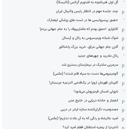
گل اول فنرباغچه به اشتورم گراتس (تالیسکا)
چند جلسه مهم در انتظار رئیس والیبال ایران
حضور پرسپولیسی ها در تست های پزشکی ایفمارک
کاناوارو: احمق بودم که ماشاریپوف را به جام جهانی بردم!
شوک شبانه وینیسیوس به رئال و آرسنال
گلزن جام جهانی عراق، خرید بزرگ پاختاکور
رئال مادرید و چهره‌های جدید
سرمربی سلتیک در بیمارستان بستری شد
آلومینیومی‌ها دست به سیاه قلم شدند! (عکس)
کاپیتان قهرمان اروپا در یک‌قدمی الدرعیه عربستان!
ناپولی امسال قرمزپوش می‌شود!
انفجار و حادثه دریایی در خلیج عدن
مصدومیت نگران‌کننده ستاره اینتر در دربی
امید عالیشاه و رنگی که به آن عادت نداریم! (عکس)
تاجرنیا از پنجره استقلال قطع امید کرد؟