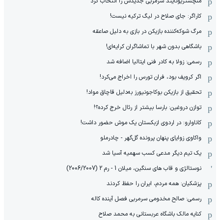
منچستریونایتد سرمربی جدیدش را انتخاب کرد
کاراگر: جای صلاح در لیگ ترکیه نیست!
مرگ شوکه‌کننده بازیکن در بازی به دلیل صاعقه
باشگاهی بدون شهر با تماشاگران کرایه‌ای!
رسمی: زولا به کادر فنی ایتالیا اضافه شد
اگر کرویف بود، فران تورس را اخراج می‌کرد!
تحقیق از بازیکن بوکاجونیورز به‌دلیل قاچاق مواد!
توازن دروغین: بارسا بیشتر از رئال خرج کرده؟!
کاناوارو: در اردوی ازبکستان یک موش حضور داشت!
واکاوی زوایای پنهان پرونده گل‌گهر - چادرملو
یک تیم دیگر مدعی کسب سهمیه آسیا شد
نوستالژی و قاب های سنگین، میلان 1 - رم 2 (2006/2007)
پزشکیان: همه مردم، ایران را حفظ کردند
رسمی: صالح مخدومی سرمربی فصل آینده کاله
کنایه مالک باشگاه عربستانی به محمد صلاح