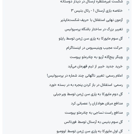
شکست غیرمنتظره آرسنال در دیدار دوستانه
خلاصه بازی آرسنال 1 - رئال بتیس 3
آزمون نهایی استقلال با حریف شکست‌ناپذیر
تغییر بزرگ در ساختار باشگاه پرسپولیس
گل سوم مایورکا به پاری سن ژرمن توسط رایلو
حرکت عجیب وینیسیوس در اینستاگرام
وینگر پنج‌گله آریو به چادرملو پیوست
خرید جدید خیبر از تیم قهرمان می‌آید
اعلام رسمی: تغییر ناگهانی چند شماره در پرسپولیس!
رسمی: استقلال در باز کردن پنجره به در بسته خورد
گل دوم مایورکا به پاری سن ژرمن توسط ویرجیلی
مدافع میلان هواداران را عصبانی کرد
مدافع راست نساجی به چادرملو پیوست
گل سوم بتیس به آرسنال توسط فورنالس
گل اول مایورکا به پاری سن ژرمن توسط لوومبو