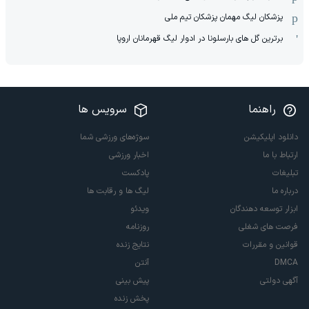
پزشکان لیگ مهمان پزشکان تیم ملی
برترین گل های بارسلونا در ادوار لیگ قهرمانان اروپا
راهنما
سرویس ها
دانلود اپلیکیشن
سوژه‌های ورزشی شما
ارتباط با ما
اخبار ورزشی
تبلیغات
پادکست
درباره ما
لیگ ها و رقابت ها
ابزار توسعه دهندگان
ویدئو
فرصت های شغلی
روزنامه
قوانین و مقررات
نتایج زنده
DMCA
آنتن
آگهی دولتی
پیش بینی
پخش زنده