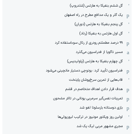
گل ششم بنفیکا به هارتس (شلدروپ)
یک گلر و یک مدافع مطرح در راه اصفهان
گل پنجم بنفیکا به هارتس (دوران)
گل اول هارتس به بنفیکا (رناد)
۹۹ درصد مطمئنم رودری از رئال سوءاستفاده کرد
مسیر ناگویا از فدراسیون می‌گذرد
گل چهارم بنفیکا به هارتس (پاولیدیس)
فدراسیون تأیید کرد: بونوچی دستیار مانچینی می‌شود
قاب‌هایی از تمرین سرخ‌پوشان پایتخت
هدف قرار دادن اهداف متخاصم در قشم
‏تمرینات نفس‌گیر سرمربی یونانی در تالار مشحون
بازی دوستانه بارسلونا لغو شد
اولین روز ویکتور مونیوز در ترکیب لیورپولی‌ها
مجری مشهور مربی لیگ یک شد