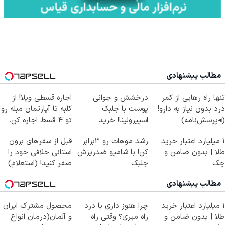
مطالب پیشنهادی
تنها راه رهایی از کمر
درخشش و جوانی
اجاره‌ قسطی ویلا! از
درد بدون نیاز به دارو!
پوست با جلبک
کلبه تا آپارتمان مبله رو
(◂پرسش‌نامه)
اسپیرولینا! خرید
تو 4 قسط اجاره کن.
محصول با تخفیف
۱ میلیارد اعتبار خرید
رشد موهات رو 3برابر
قبل از سفرهای برون
ویژه
طلا | بدون ضامن و
کن! با شامپو ضدریزش
استانی خلافی خود را
چک
جلبک
صفر کنید! (استعلام)
مطالب پیشنهادی
۱ میلیارد اعتبار خرید
چرا هنوز داری با درد
محصول مشترک ایران
طلا | بدون ضامن و
راه میری؟ وقتی راه
و آلمان(درمان انواع