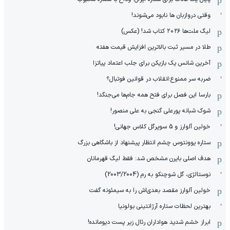
وقتی دروازبان ها نابود می‌شوند!
لیگ ملت‌ها ٢٠٢۶ کتاب شد! (عکس)
طلا در مسیر ثبت بالاترین افزایش قیمت هفته
آخرین شانس یک بازیکن برای جلب اعتماد پیاتزا
ضربه سر ممنوع؛انقلاب در قوانین فوتبال؟
بارسا این فصل برای فتح همه جام‌ها می‌جنگد!
شوک شبانه پورعلی گنجی به علی منصور!
خولین آلوارز و 5 سوپرگل کلاس جهانی!
ستاره یوونتوس چشم انتظار پیشنهاد از باشگاهی بزرگ
هدف اصلی بایرن مشخص شد: فقط لیگ قهرمانان
نوستالژی، گل شوچنکو به رم (2003/2004)
خولین آلوارز مقصد بعدی‌اش را به سیمئونه گفت
بهترین لحظات ستاره آرژانتینی بولونیا
ابراز خشم شدید هواداران رئال زیر پست دیومانده!