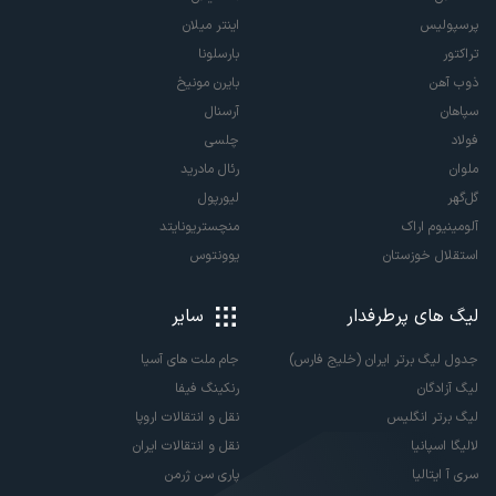
پرسپولیس
اینتر میلان
تراکتور
بارسلونا
ذوب آهن
بایرن مونیخ
سپاهان
آرسنال
فولاد
چلسی
ملوان
رئال مادرید
گل‌گهر
لیورپول
آلومینیوم اراک
منچستریونایتد
استقلال خوزستان
یوونتوس
لیگ های پرطرفدار
سایر
جدول لیگ برتر ایران (خلیج فارس)
جام ملت های آسیا
لیگ آزادگان
رنکینگ فیفا
لیگ برتر انگلیس
نقل و انتقالات اروپا
لالیگا اسپانیا
نقل و انتقالات ایران
سری آ ایتالیا
پاری سن ژرمن