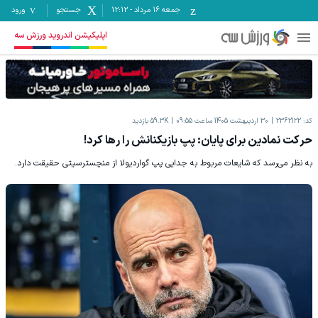
جمعه ۱۶ مرداد
-
12:12
جستجو
ورود
اپلیکیشن اندروید ورزش سه
کد:
2362122
30 اردیبهشت 1405 ساعت 09:55
59.3K
بازدید
حرکت نمادین برای پایان: پپ بازیکنانش را رها کرد!
به نظر می‌رسد که شایعات مربوط به جدایی پپ گواردیولا از منچسترسیتی حقیقت دارد.