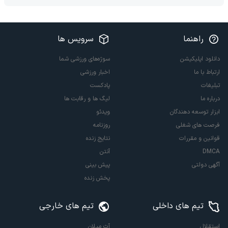
راهنما
سرویس ها
دانلود اپلیکیشن
سوژه‌های ورزشی شما
ارتباط با ما
اخبار ورزشی
تبلیغات
پادکست
درباره ما
لیگ ها و رقابت ها
ابزار توسعه دهندگان
ویدئو
فرصت های شغلی
روزنامه
قوانین و مقررات
نتایج زنده
DMCA
آنتن
آگهی دولتی
پیش بینی
پخش زنده
تیم های داخلی
تیم های خارجی
استقلال
آث میلان