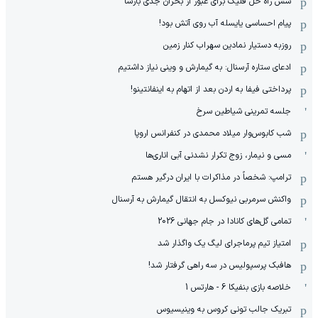
شش راه حل فلیک برای عبور از بحران جدی بارسا
پیام احساسی یایسله آب روی آتش بود!
روزبه دستیار نمادین سهراب کنار زمین
ادعای ستاره آرسنال: به گیمارش و وینی نیاز داشتیم
پرداختی فیفا به اردن بعد از اتهام به اینفانتینو!
جلسه تمرینی شیاطین سرخ
شب کابوس‌وار میلاد محمدی در کنفرانس اروپا
مسی و نیمار، زوج تکرار نشدنی آبی اناری‌ها
ترامپ: شخصاً در مذاکرات با ایران درگیر هستم
واکنش سرمربی نیوکسل به انتقال گیمارش به آرسنال
تمامی گل‌های کانادا در جام جهانی 2026
امتیاز تیم پرماجرای لیگ یک واگذار شد
هافبک پرسپولیس در سه راهی گرفتار شد!
خلاصه بازی بنفیکا 6 - هارتس 1
تبریک جالب تونی کروس به وینیسیوس