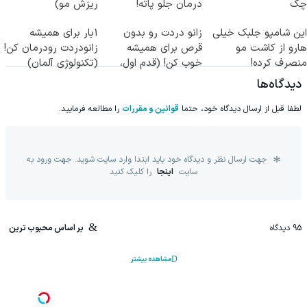
چک
درمان جلو پاته!
ریزش مو)
این شامپو جلبک خیلی
زانو دردت رو بدون
1بار برای همیشه
هارو از کاشت مو
قرص برای همیشه
زانودردت رودرمان کن!
منصرف کرده!
خوب کن! (قدم اول،
(تکنولوژی آلمان)
پرسش‌نامه)
◂پرسشنامه▸
دیدگاه‌ها
لطفا قبل از ارسال دیدگاه خود، حتما
قوانین و مقررات
را مطالعه فرمایید.
جهت ارسال نظر و دیدگاه خود باید ابتدا وارد سایت شوید. جهت ورود به
سایت
اینجا
را کلیک کنید
95
دیدگاه
بر اساس محبوب ترین
مشاهده بیشتر