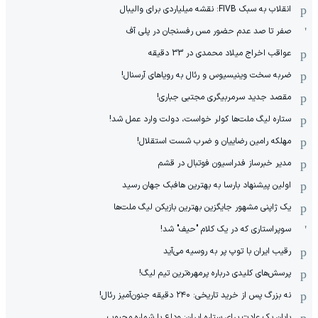
انقلاب به سبک FIVB: نقشه میلیاردی برای والیبال
صفر تا صد عدم حضور مس رفسنجان در پلی آف
عواقب اخراج میلاد محمدی در 33 دقیقه
ضربه سخت وینیسیوس و رئال به رویاهای آرسنال!
مقصد جدید سرمربیگری مجتبی جباری!
ستاره لیگ ملت‌ها کولر خواست، دولت وارد عمل شد!
مهلکه رامین رضاییان و ضرب شست استقلال!
مدیر خبرساز فدراسیون فوتبال در قشم
اولین پیشنهاد بارسا به بهترین هافبک جهان رسید
یک ژاپنی مشهور جایگزین بهترین بازیکن لیگ ملت‌ها
سوپراستاری که در یک کلام "حیف" شد!
رقیب ایران با توپ پر به روسیه می‌آید
پرسش‌های کلیدی درباره پرمهره‌ترین تیم لیگ!
نه بزرگ پس از خرید تاریخی: ۲۴۰ دقیقه جنون‌آمیز رئال!
پایان یک عادت برای ستاره ایران: وداع با شماره محبوب