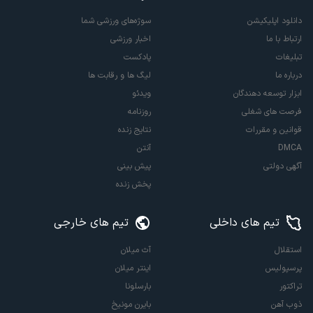
دانلود اپلیکیشن
سوژه‌های ورزشی شما
ارتباط با ما
اخبار ورزشی
تبلیغات
پادکست
درباره ما
لیگ ها و رقابت ها
ابزار توسعه دهندگان
ویدئو
فرصت های شغلی
روزنامه
قوانین و مقررات
نتایج زنده
DMCA
آنتن
آگهی دولتی
پیش بینی
پخش زنده
تیم های داخلی
تیم های خارجی
استقلال
آث میلان
پرسپولیس
اینتر میلان
تراکتور
بارسلونا
ذوب آهن
بایرن مونیخ