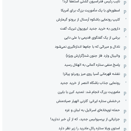
نایب رئیس فدراسیون کشتی استعفا کرد!
اسطوره‌ای با یک مأموریت بزرگ برای آمریکا
کلیپ رونمایی باشکوه آرسنال از برونو گیمارش
داروین به خرید جدید لیورپول تبریک گفت
برشی از یک گفتگوی قدیمی با علی دایی
نادال و میراثی که با جام‌ها اندازه‌گیری نمی‌شود
والیبال وارد فاز جنون شد(گزارش ویژه)
پاسخ منفی ستاره آلمانی به الهلال رسید
نقشه قهرمانی آسیا روی میز روبرتو پیاتزا
رونمایی جذاب باشگاه النصر از خرید جدید
ماموریت بزرگ انجام شد: تمدید کین با بایرن
درخشش ستاره ایرانی؛ گلزنی الهیار صیادمنش
حمله توپخانه‌ای اسرائیل به لبنان و غزه
جزئیاتی از پرسپولیسِ جدید، که از آن ‌خبر ندارید!
استون ویلا ستاره رئال مادرید را زیر نظر دارد