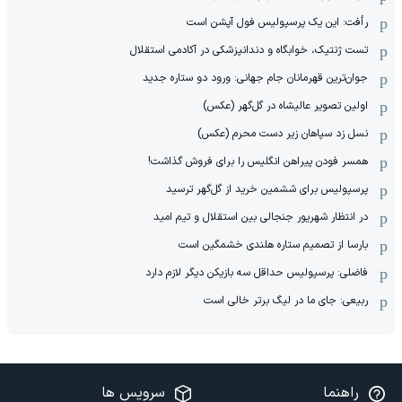
رأفت: این یک پرسپولیس فول آپشن است
تست ژنتیک، خوابگاه و دندانپزشکی در آکادمی استقلال
جوان‌ترین قهرمانان جام جهانی: ورود دو ستاره جدید
اولین تصویر عالیشاه در گل‌گهر (عکس)
نسل زد سپاهان زیر دست محرم (عکس)
همسر فودن پیراهن انگلیس را برای فروش گذاشت!
پرسپولیس برای ششمین خرید از گل‌گهر ترسید
در انتظار شهریور جنجالی بین استقلال و تیم امید
بارسا از تصمیم ستاره هلندی خشمگین است
فاضلی: پرسپولیس حداقل سه بازیکن دیگر لازم دارد
ربیعی: جای ما در لیگ برتر خالی است
راهنما
سرویس ها