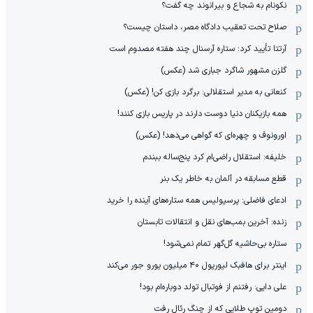
نکونام به شجاع و بیرانوند چه گفت؟
صلاح تحت تعقیب دادگاه مصر، داستان چیست؟
آرتتا تأیید کرد: ستاره آرسنال چند هفته مصدوم است
گلزن مشهور شاگرد جباری شد (عکس)
کنعانی به مدیر استقلالی: برگرد بازی کن! (عکس)
همه بازیکنان دنیا دوست دارند در پاریس بازی کنند!
اورونوف و چهره‌ای که گواهی می‌دهد! (عکس)
خلیفه: استقلال راضی‌ام کرد پنج‌ساله ببندم
قطع مسابقه در آلمان به خاطر یک بنر
ادعای فاضلی: پرسپولیس همه ستاره‌های آینده را خرید
زنده: آخرین بمب‌های نقل و انتقالات تابستان
ستاره بی‌حاشیه گل‌گهر تمام نمی‌شود!
اینتر برای هافبک لیورپول ۴۰ میلیون یورو جور می‌کند
علی دایی: رفتنم از فوتبال تولد دوباره‌ام بود!
دومین توپ طلایی که از چنگ رئال رفت