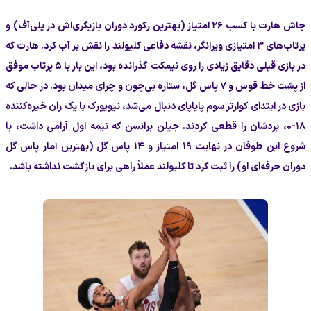
جاش هارت با کسب ۲۶ امتیاز (بهترین رکورد دوران بازیگری‌اش در پلی‌آف) و
پرتاب‌های ۳ امتیازی ویرانگر، نقشه دفاعی کلیولند را نقش بر آب کرد. هارت که
در بازی قبلی دقایق زیادی را روی نیمکت گذرانده بود، این بار با ۵ پرتاب موفق
از پشت خط قوس و ۷ پاس گل، ستاره بی‌چون و چرای میدان بود. در حالی که
بازی در ابتدای کوارتر سوم پایاپای دنبال می‌شد، نیویورک با یک ران خیره‌کننده
۱۸-۰، بردشان را قطعی کردند. جیلن برانسن که نیمه اول آرامی داشت، با
شروع این طوفان در نهایت ۱۹ امتیاز و ۱۴ پاس گل (بهترین آمار پاس گل
دوران حرفه‌ای او) را ثبت کرد تا کلیولند عملاً راهی برای بازگشت نداشته باشد.