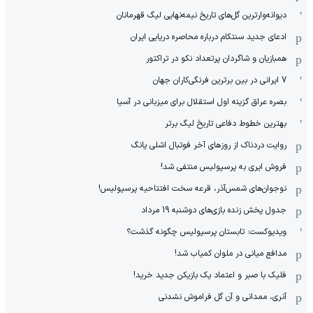
دیوانه‌وارترین گل‌های تاریخ نیمه‌نهایی لیگ قهرمانان
ادعای جدید سنتکام درباره محاصره دریایی ایران
همبازیان و شاگردان پرتعداد نکو در تراکتور
7 ایرانی در بین برترین فرنگی‌کاران جهان
بصره عراق گزینه اول استقلال برای میزبانی در آسیا
بهترین خطوط دفاعی تاریخ لیگ برتر
روایت دردناک از روزهای آخر فوتبال اشلی یانگ
فروش ایری به پرسپولیس منتفی شد!
نوجوان‌های شمس‌آذر، قرعه سخت افتتاحیه پرسپولیس!
جدول پخش زنده بازی‌های دوشنبه 19 مرداد
ویدیوکست: تابستان پرسپولیس چگونه گذشت؟
مدافع میانی در ملوان کمیاب شد!
فلیک با صبر و اعتماد یک بازیکن جدید خرید!
آنری، ممدانی و آن گل فراموش نشدنی