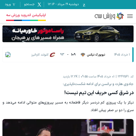
دوشنبه ۱۹ مرداد
-
12:16
جستجو
ورود
اپلیکیشن اندروید ورزش سه
1 خرداد 1405
نیویورک نیکس
109
-
93
کلیولند کاوالیرز
کد:
2362561
01 خرداد 1405 ساعت 09:55
12.2K
بازدید
‌‏جادوی هارت و برانسن برای ادامه شکست‌ناپذیری:
در شرق کسی حریف این تیم نیست!
نیکز با یک پیروزی کم‌ دردسر دیگر قاطعانه به مسیر پیروزی‌های متوالی ادامه می‌دهد و
سری را دو بر صفر پیش افتاد.