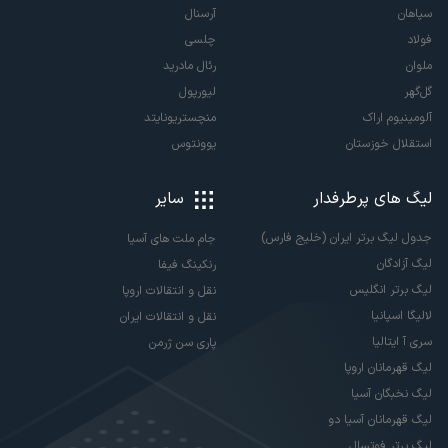
سپاهان
آرسنال
فولاد
چلسی
ملوان
رئال مادرید
گل‌گهر
لیورپول
آلومینیوم اراک
منچستریونایتد
استقلال خوزستان
یوونتوس
لیگ های پرطرفدار
سایر
جدول لیگ برتر ایران (خلیج فارس)
جام ملت های آسیا
لیگ آزادگان
رنکینگ فیفا
لیگ برتر انگلیس
نقل و انتقالات اروپا
لالیگا اسپانیا
نقل و انتقالات ایران
سری آ ایتالیا
پاری سن ژرمن
لیگ قهرمانان اروپا
لیگ نخبگان آسیا
لیگ قهرمانان آسیا دو
لیگ برتر فوتسال