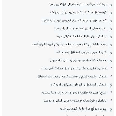
پیشنهاد میلان به ستاره جنجالی آرژانتین رسید
گره مشکل بزرگ استقلال و پرسپولیس باز شد
تصویر قهرمان جاودانه روی اتوبوس لیورپول (عکس)
رقیب اصلی امین اسماعیل‌نژاد از راه رسید
بادامکی: برای تارتار فقط یک نگرانی دارم
سپاه: بازگشایی تنگه هرمز منوط به پذیرش شروط ایران است
قرارداد مربی خارجی استقلال تمدید شد
هایجک 130 میلیون پوندی آرسنال به لیورپول!
ماجدی: آزادی و تختی تا پایان سال به لیگ نمی رسند
صادقی: خسته شدم از صحبت کردن از مدیریت استقلال
صادقی: استقلال را این‌طور نمی‌شود اداره کرد!
فلاح: فشار به جامعه داوری در ایران، در دنیا نیست
بادامکی: خوشحالم فرصت به مربی ایرانی داده شد
پیوس: توقع ما از تارتار قهرمانی است