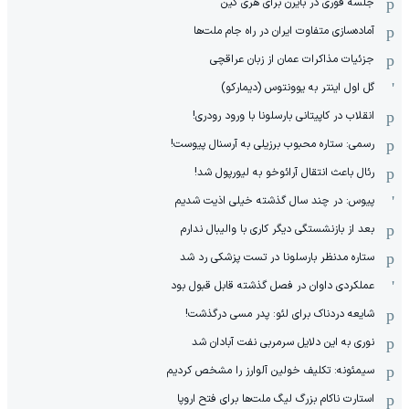
جلسه فوری در بایرن برای هری کین
آماده‌سازی متفاوت ایران در راه جام ملت‌ها
جزئیات مذاکرات عمان از زبان عراقچی
گل اول اینتر به یوونتوس (دیمارکو)
انقلاب در کاپیتانی بارسلونا با ورود رودری!
رسمی: ستاره محبوب برزیلی به آرسنال پیوست!
رئال باعث انتقال آرائوخو به لیورپول شد!
پیوس: در چند سال گذشته خیلی اذیت شدیم
بعد از بازنشستگی دیگر کاری با والیبال ندارم
ستاره مدنظر بارسلونا در تست پزشکی رد شد
عملکردی داوان در فصل گذشته قابل قبول بود
شایعه دردناک برای لئو: پدر مسی درگذشت!
نوری به این دلایل سرمربی نفت آبادان شد
سیمئونه: تکلیف خولین آلوارز را مشخص کردیم
استارت ناکام بزرگ لیگ ملت‌ها برای فتح اروپا