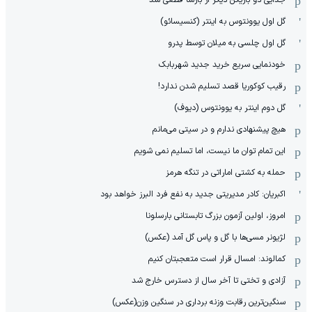
گل اول یوونتوس به اینتر (کنسیسائو)
گل اول چلسی به میلان توسط پدرو
خودنمایی سریع خرید جدید شهربابک
رقیب کوکوریا قصد تسلیم شدن ندارد!
گل دوم اینتر به یوونتوس (دیوف)
هیچ پیشنهادی ندارم و در سیتی می‌مانم
این تمام توان ما نیست، اما تسلیم نمی شویم
حمله به کشتی اماراتی در تنگه هرمز
اکبریان: کادر مدیریتی جدید به نفع فرد البرز خواهد بود
امروز، اولین آزمون بزرگ تابستانی بارسلونا
لژیونر مسی‌ها با گل و پاس گل آمد (عکس)
کمالوند: امسال قرار است متعجبتان کنیم
آزادی و تختی تا آخر سال از دسترس خارج شد
سنگین‌ترین رقابت وزنه برداری در سنگین وزن(عکس)