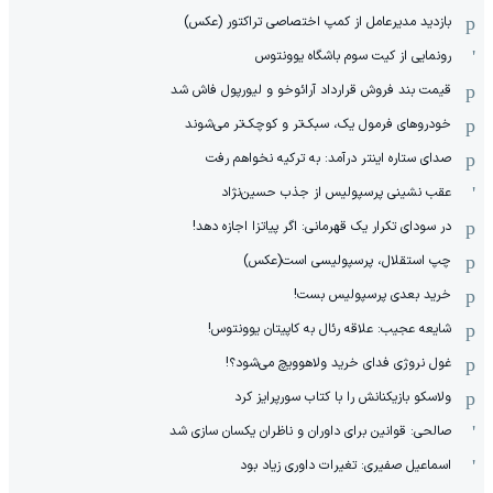
بازدید مدیرعامل از کمپ اختصاصی تراکتور (عکس)
رونمایی از کیت سوم باشگاه یوونتوس
قیمت بند فروش قرارداد آرائوخو و لیورپول فاش شد
خودروهای فرمول یک، سبک‌تر و کوچک‌تر می‌شوند
صدای ستاره اینتر درآمد: به ترکیه نخواهم رفت
عقب نشینی پرسپولیس از جذب حسین‌نژاد
در سودای تکرار یک قهرمانی: اگر پیاتزا اجازه دهد!
چپ استقلال، پرسپولیسی است(عکس)
خرید بعدی پرسپولیس بست!
شایعه عجیب: علاقه رئال به کاپیتان یوونتوس!
غول نروژی فدای خرید ولاهوویچ می‌شود؟!
ولاسکو بازیکنانش را با کتاب سورپرایز کرد
صالحی: قوانین برای داوران و ناظران یکسان سازی شد
اسماعیل صفیری: تغیرات داوری زیاد بود