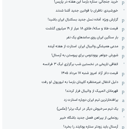
خرید جنجالی: ستاره بارسا این هفته در پاریس!
خورشیدی: ناظران با قوانین جدید آشنا شدند
گزارش ویژه‌: آماده نسل جدید بسکتبال ایران باشید!
قیمت طلا و سکه/ طلای ۱۸ عیار از ۱۹ میلیون گذشت
بار سنگین ایران روی ساعدهای یک نفر
مدعی همیشگی والیبال ایران: استارت از هفته آینده
شورش جواهر یوونتوس برای پیوستن به آرسنال!
اتفاقی تاریخی در نخستین شب برگزاری لیگ ۳ فرانسه
قیمت دلار آزاد امروز شنبه ۱۷ مرداد ۱۴۰۵
دلیل انتقال غیرمنتظره کاپیتان بارسا به لیورپول لو رفت
قهرمانان المپیک از والیبال فرار کردند!
پرافتخارترین تیم ایران دوباره استارت زد
یک تیم سرخپوش دیگر در لیگ برتر! (عکس)
رونمایی از پیراهن فصل جدید باشگاه خیبر
آرسنال باید زودتر ستاره یونایتد را بخرد!