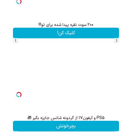
200 سوت نقره پیدا شده برای تو!!!
کلیک کن!
›
‹
PS5 و آیفون17 از گردونه شانس جایزه بگیر 🎁
از آیفون 17 تا پلی استیشن 5 جایزه ببر 🎮😍📱 | بازی کن ، گردونه
بچرخونش