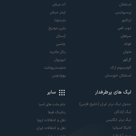
استقلال
آث میلان
پرسپولیس
اینتر میلان
تراکتور
بارسلونا
ذوب آهن
بایرن مونیخ
سپاهان
آرسنال
فولاد
چلسی
ملوان
رئال مادرید
گل‌گهر
لیورپول
آلومینیوم اراک
منچستریونایتد
استقلال خوزستان
یوونتوس
لیگ های پرطرفدار
سایر
جدول لیگ برتر ایران (خلیج فارس)
جام ملت های آسیا
لیگ آزادگان
رنکینگ فیفا
لیگ برتر انگلیس
نقل و انتقالات اروپا
لالیگا اسپانیا
نقل و انتقالات ایران
سری آ ایتالیا
پاری سن ژرمن