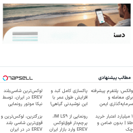
مطالب پیشنهادی
والکس: پلتفرم پیشرفته
پاکسازی کامل کبد و
لوکس‌ترین شاسی‌بلند
برای معامله و
افزایش طول عمر با
EREV در ایران، توسط
سرمایه‌گذاری ایمن
این نوشیدنی گیاهی!
نیکا موتور رونمایی
کلیک جهت خرید
شد!
۱ میلیارد اعتبار خرید
رونمایی از IM LS9،
بزرگترین، لوکس‌ترین و
طلا | بدون ضامن و
پرچم‌دار فوق‌لوکس
قوی‌ترین شاسی بلند
چک
EREV وارد بازار ایران
EREV در در ایران