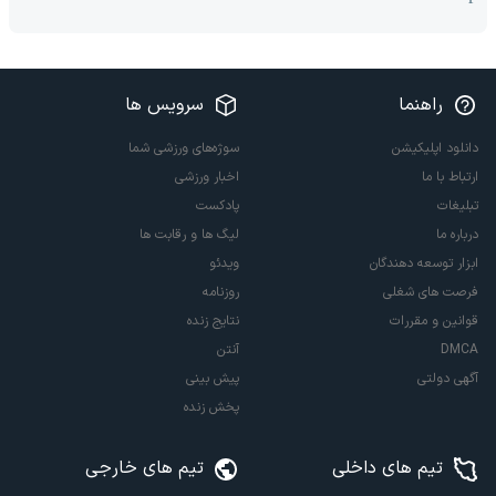
راهنما
سرویس ها
دانلود اپلیکیشن
سوژه‌های ورزشی شما
ارتباط با ما
اخبار ورزشی
تبلیغات
پادکست
درباره ما
لیگ ها و رقابت ها
ابزار توسعه دهندگان
ویدئو
فرصت های شغلی
روزنامه
قوانین و مقررات
نتایج زنده
DMCA
آنتن
آگهی دولتی
پیش بینی
پخش زنده
تیم های داخلی
تیم های خارجی