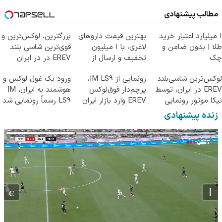
شد
رونمایی شد
مطالب پیشنهادی
۱ میلیارد اعتبار خرید
بهترین قیمت داروهای
بزرگترین، لوکس‌ترین و
طلا | بدون ضامن و
لاغری، با ۱ میلیون
قوی‌ترین شاسی بلند
چک
تخفیف و ارسال از
EREV در در ایران
داروخانه‌
رونمایی شد
لوکس‌ترین شاسی‌بلند
رونمایی از IM LS9،
ورود یک غول لوکس و
EREV در ایران، توسط
پرچم‌دار فوق‌لوکس
هوشمند به ایران، IM
نیکا موتور رونمایی
EREV وارد بازار ایران
LS9 رسماً رونمایی شد
شد!
شد
زنده پیشنهادی