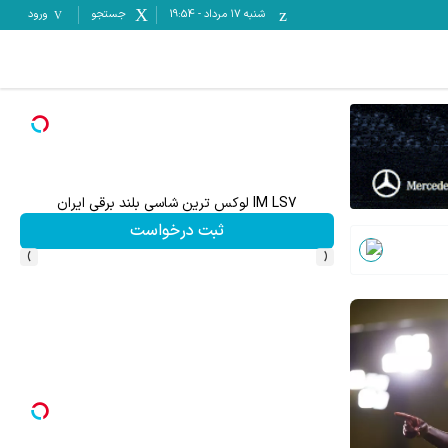
شنبه ۱۷ مرداد
-
19:54
جستجو
ورود
با دوره جامع لینگانو ، مکالمه انگلیسی رو حرفه ای یاد بگیر
کلیک کن!
›
‹