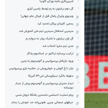
شیرین‌کاری بامزه یورگن کلوپ!
گل دوم برایتون به رم توسط یاسین آیاری
ویدیوی وایرال یامال قبل از فینال جام جهانی!
رسمی: کاپیتان پیکان تمدید کرد
سرمربی استقلال سرمربی تیم ملی کشورش شد
گل اول برایتون با شلیک روتر به دروازه رم
مدیر تیم سایپا انتخاب شد
ترکیب پرستاره تراکتور در استادیوم یادگار
ورود بازیکنان پرسپولیس و آلومینیوم به زمین
بازار داغ آغوش و خوش‌و‌بش در حاشیه بازی پرسپولیس
سقوط بالگرد سیکورسکی اس-۶۴ آمریکا
دیدار مدیران پرسپولیس و آلومینیوم پیش از دیدار
دوستانه
پیام تسلیت احساسی نخستین باشگاه لیونل مسی
حرفهای جنجالی چینی: فنونی‌زاده حد خودش را بداند