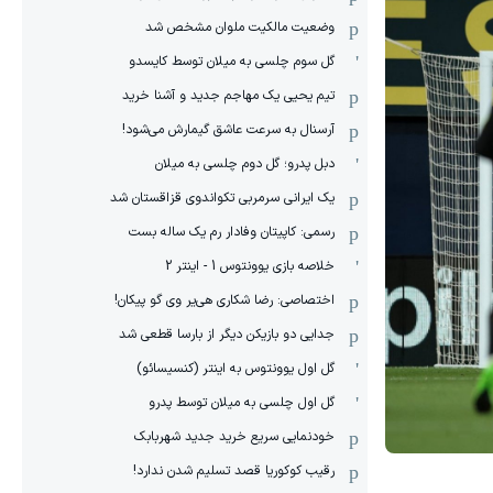
وضعیت مالکیت ملوان مشخص شد
گل سوم چلسی به میلان توسط کایسدو
تیم یحیی یک مهاجم جدید و آشنا خرید
آرسنال به سرعت عاشق گیمارش می‌شود!
دبل پدرو؛ گل دوم چلسی به میلان
یک ایرانی سرمربی تکواندوی قزاقستان شد
رسمی: کاپیتان وفادار رم یک ساله بست
خلاصه بازی یوونتوس 1 - اینتر 2
اختصاصی: رضا شکاری هی‌یر وی‌ گو پیکان!
جدایی دو بازیکن دیگر از بارسا قطعی شد
گل اول یوونتوس به اینتر (کنسیسائو)
گل اول چلسی به میلان توسط پدرو
خودنمایی سریع خرید جدید شهربابک
رقیب کوکوریا قصد تسلیم شدن ندارد!