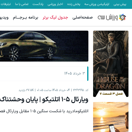
پیش بینی
اپلیکیشن ورزش سه
پخش زنده
اخبار ورزشی
پادکست
تماس با ما
تبلیغات
صفحه‌اصلی
جدول لیگ برتر
برنامه بــرجـــام
ویدیو
IM LS7 لوکس ترین شاسی بلند برقی ایران
بازدید از IM LS7 لوکس ترین شاسی بلند برقی ایران در باشگاه انقلاب
ثبت درخواست
3 خرداد 1405
کد:
2363195
04 خرداد 1405 ساعت 01:05
27.5K
بازدید
ویارئال ۵-۱ اتلتیکو | پایان وحشتناک فصل برای اتلتی
اتلتیکومادرید با شکست سنگین ۵-۱ مقابل ویارئال فصل را به پایان رساند.