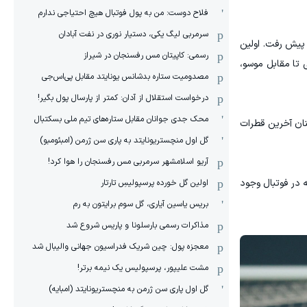
فلاح دوست: من به پول فوتبال هیچ احتیاجی ندارم
سرمربی لیگ یکی، دستیار نوری در نفت آبادان
پیش رفت. اولین
رسمی: کاپیتان مس رفسنجان در شیراز
 تا مقابل موسو،
مصدومیت ستاره بدشانس یونایتد مقابل پی‌اس‌جی
درخواست استقلال از آدان: کمتر از پارسال پول بگیر!
محک جدی ‌جوانان مقابل ستاره‌های تیم ملی بسکتبال
نان آخرین قطرات
گل اول منچستریونایتد به پاری سن ژرمن (امبئومبو)
آریو اسلامشهر سرمربی مس رفسنجان را هوا کرد!
 در فوتبال وجود
اولین گل خورده پرسپولیسِ تارتار
بریس یاسین آیاری، گل سوم برایتون به رم
مذاکرات رسمی بارسلونا و پاریس شروع شد
معجزه پول: چین شریک فدراسیون جهانی والیبال شد
مشت علیپور، پرسپولیس یک نیمه برتر!
گل اول پاری سن ژرمن به منچستریونایتد (امبایه)