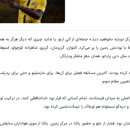
ه گذاری امن با طلا و نقره دیجی کالا
دیگه انگلیسی صحبت کردن کار
سرمایه گذاری
کلیک کن!
دوباره نخواهید دید.» جمله‌ای از آنی ارنو. یا شاید چیزی که دیگر هرگز به ه
ا بودنش زمین را پر می‌کرد. آنتوان، گریزمان، گریزو، شاهزاده کوچولو، اسم‌ه
مثل دنی پارخو، همان مغز متفکر ویارئال.
 کرده بودند؛ آخرین مسابقه فصل برای آن‌ها، برای مارسلینو و حتی برای پدراسا.
 تعیین مقام سوم.
اصلی به میدان فرستادند. تمام کسانی که قرار بود خداحافظی کنند، در ترکیب او
 و دیه‌گو سیمئونه هم اوبلاک را نیمکت‌نشین کرده بود.
شان بود. فشار از جلو و حضور بائنا در مرکز زمین. بائنا از سوی هواداران ساب