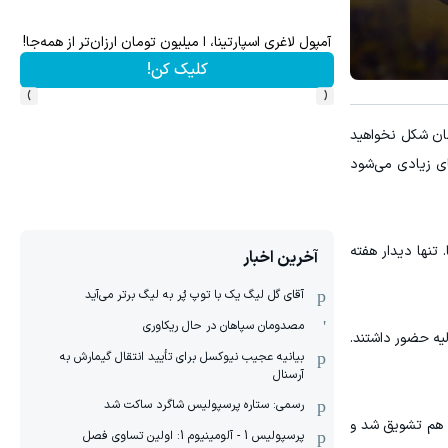
 سختی نیست !!
۱ میلیارد اعتبار خرید طلا | بدون ضامن و چک
کلیک کن!
›
‹
مان شکل نخواهید
ای زیادی می‌شود
 تنها دیدار هفته
آخرین اخبار
آقای گل لیگ یک با توپ پُر به لیگ برتر می‌آید
مصدومان سپاهان در حال ریکاوری
لیه حضور داشتند.
بیانیه عجیب نیوکسل برای تأیید انتقال گیمارش به
آرسنال
رسمی: ستاره پرسپولیس شاگرد ساکت شد
قش هم تشویق شد و
پرسپولیس 1 - آلومینیوم 1: اولین تساوی فصل