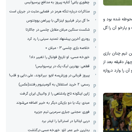
چطوری یاغی! کنایه پیروز به مدافع پرسپولیس
مذاکرات درباره تنگه هرمز در فضایی مثبت در جریان است
محوطه شده بود و
10 گل برتر فیلیپو اینزاگی با پیراهن یوونتوس
و پارخو آن را گل
شکست سنگین میلان مقابل چلسی در جاکارتا
رودری آخرین پیشنهاد تمدید سیتی را رد کرد
خلاصه بازی چلسی 3 - میلان 0
ین تیم چنان بازی
خورخه مسی، او تاریخ فوتبال را تغییر داد!
هار دقیقه بعد از
قطعی: بهترین لیگ یک در پرسپولیس!
ن را وارد دروازه
پیروز قربانی در ورزش‌سه لایو: بیرانوند، علی دایی و قلب!
رسمی: 2 خرید استقلال به آلومینیوم رفتند(عکس)
ژاپن اینگونه تاج پادشاهی را از والیبال ایران گرفت
عبدی: یک یا دو بازیکن دیگر به خیبر اضافه می‌شوند
فوری: مجتبی جباری سرمربی تیم جزیره
دربی ایتالیا در استرالیا را اینتر برد
بدترین خبر عمر لئو: خورخه مسی درگذشت