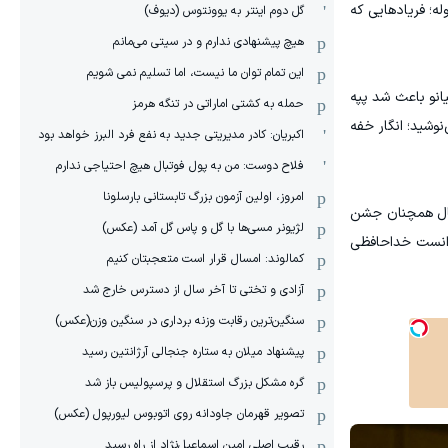
له؛ فریادهایی که
گل دوم اینتر به یوونتوس (دیوف)
هیچ پیشنهادی ندارم و در سیتی می‌مانم
این تمام توان ما نیست، اما تسلیم نمی شویم
یانو باعث شد پپه
حمله به کشتی اماراتی در تنگه هرمز
د و سیمئونه در کنار زمین آب می‌نوشید؛ انگار خفه
اکبریان: کادر مدیریتی جدید به نفع فرد البرز خواهد بود
فلاح دوست: من به پول فوتبال هیچ احتیاجی ندارم
امروز، اولین آزمون بزرگ تابستانی بارسلونا
ارئال همچنان جشن
لژیونر مسی‌ها با گل و پاس گل آمد (عکس)
توانست خداحافظی
کمالوند: امسال قرار است متعجبتان کنیم
آزادی و تختی تا آخر سال از دسترس خارج شد
سنگین‌ترین رقابت وزنه برداری در سنگین وزن(عکس)
پیشنهاد میلان به ستاره جنجالی آرژانتین رسید
گره مشکل بزرگ استقلال و پرسپولیس باز شد
تصویر قهرمان جاودانه روی اتوبوس لیورپول (عکس)
رقیب اصلی امین اسماعیل‌نژاد از راه رسید