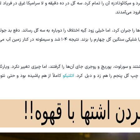
و میکائوتادزه آن را تمام کرد. سه گل در ده دقیقه و لا سرامیکا غرق در فریاد او
ود می‌آمدند.
ا را جبران کرد، اما خیلی زود گِیه اختلاف را دوباره به سه گل رساند. دفع بد جول
باز هم برق‌آسا نفوذ کند و توپ را برای گِیه بفرستد تا با شلیکی سنگین گل چهارم را بزند. نتیجه ۴-۱ ش
گشتند و سورلوث، پوریچ و روجری جای آن‌ها را گرفتند، اما چیزی تغییر نکرد. وی
ای چپ گل پنجم را هم زد و دبل کرد.
اتلتیکو
کاملاً از هم پاشیده بود و حتی ن