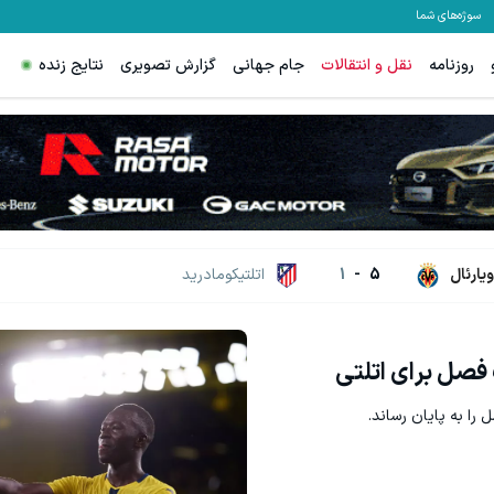
سوژه‌های شما
روزنامه
نقل و انتقالات
جام جهانی
گزارش تصویری
نتایج زنده
گردونه شانس ps5 جایزه میده 🔥
ثبت درخواست
بچرخونش
ویارئال
5
-
1
اتلتیکومادرید