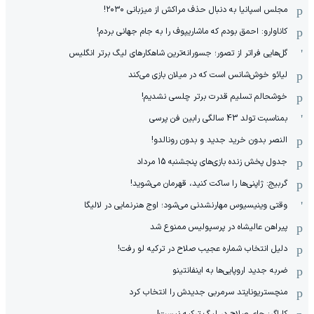
مجلس اسپانیا به دنبال حذف مراکش از میزبانی ۲۰۳۰!
کاناوارو: احمق بودم که ماشاریپوف را به جام جهانی بردم!
گل‌هایی فراتر از تصور؛ جسورانه‌ترین شاهکارهای لیگ برتر انگلیس
لیائو خوش‌شانس است که در میلان بازی می‌کند
خوشحالم تسلیم قدرت برتر چلسی نشدیم!
بمناسبت تولد 43 سالگی رابین فن پرسی
النصر بدون خرید جدید و بدون رونالدو!
جدول پخش زنده بازی‌های پنجشنبه 15 مرداد
گربیج: ژاپنی‌ها را ساکت کنید، قهرمان می‌شوید!
وقتی وینیسیوس مهارنشدنی می‌شود؛ اوج هنرنمایی در لالیگا
پیراهن عالیشاه در پرسپولیس ممنوع شد
دلیل انتخاب شماره عجیب صلاح در ترکیه لو رفت!
ضربه جدید اروپایی‌ها به اینفانتینو
منچستریونایتد سرمربی جدیدش را انتخاب کرد
کاراگر: جای صلاح در لیگ ترکیه نیست!