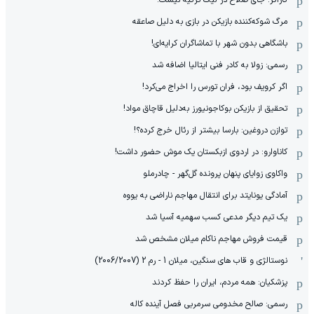
مرگ شوکه‌کننده بازیکن در بازی به دلیل صاعقه
باشگاهی بدون شهر با تماشاگران کرایه‌ای!
رسمی: زولا به کادر فنی ایتالیا اضافه شد
اگر کرویف بود، فران تورس را اخراج می‌کرد!
تحقیق از بازیکن بوکاجونیورز به‌دلیل قاچاق مواد!
توازن دروغین: بارسا بیشتر از رئال خرج کرده؟!
کاناوارو: در اردوی ازبکستان یک موش حضور داشت!
واکاوی زوایای پنهان پرونده گل‌گهر - چادرملو
آمادگی یونایتد برای انتقال مهاجم ناراضی به یووه
یک تیم دیگر مدعی کسب سهمیه آسیا شد
قیمت فروش مهاجم ناکام میلان مشخص شد
نوستالژی و قاب های سنگین، میلان 1 - رم 2 (2006/2007)
پزشکیان: همه مردم، ایران را حفظ کردند
رسمی: صالح مخدومی سرمربی فصل آینده کاله