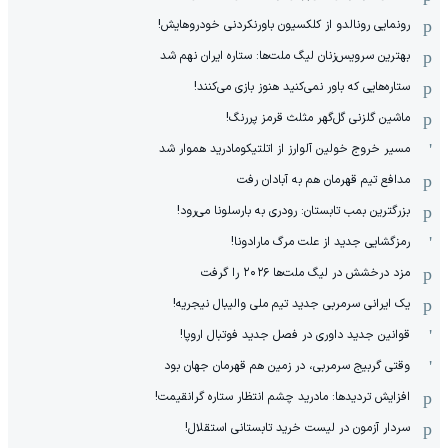
رونمایی رونالدو از کلکسیون باورنکردنی خودروهایش!
بهترین سرویس‌زنان لیگ ملت‌ها: ستاره ایران نهم شد
ستاره‌هایی که باور نمی‌کنید هنوز بازی می‌کنند!
ماشین گلزنی گل‌گهر مثلث قرمز پررنگ!
مسیر خروج خولین آلوارز از اتلتیکومادرید هموار شد
مدافع تیم قهرمان هم به آبادان رفت
بزرگترین بمب تابستان: رودری به بارسلونا می‌رود!
رمزگشایی جدید از علت مرگ مارادونا!
مزد درخشش در لیگ ملت‌ها ٢٠٢۶ را گرفت
یک ایرانی سرمربی جدید تیم ملی والیبال نیجریه!
قوانین جدید داوری در فصل جدید فوتبال اروپا!
وقتی گربیج سرمربی، در زمین هم قهرمان جهان بود
افزایش تردیدها: مادرید چشم انتظار ستاره گرانقیمت!
سردار آزمون در لیست خرید تابستانی استقلال!