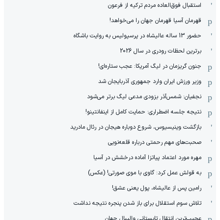
استقبال فوق‌‌العاده مردم ترکیه از فرعون
قهرمان آسیا قهرمان جهان را می‌خواهد!
حضور 13 ساله عالیشاه در پرسپولیس به روایت باشگاه
برترین لحظات رودری در سال 2026
جنون گریزمان در لیگ آمریکا: عجب ستاره‌ای!
وزیر ورزش ایران وارد جمهوری آذربایجان شد
نجفیان: شمس‌آذر بزودی مدعی لیگ برتر می‌شود
نتیجه جلسه اضطراری: حمایت کامل از اینفانتینو!
بازگشت وینیسیوس، شروع دوباره هیجان در رئال مادرید
صحبت‌های مهم رحمتی درباره قلعه‌نویی
مهره مورد اعتماد پیاتزا آماده درخشش در آسیا
به قولش عمل کرد: گاوی با موی صورتی! (عکس)
رامین پس از عالیشاه، پول یعنی عشق!
تلاش سوم استقلال برای باز شدن پنجره نتیجه نداشت
عجیب‌ترین انتقال تابستانی والیبال جهان