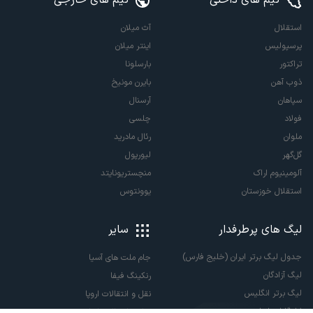
تیم های داخلی
تیم های خارجی
استقلال
آث میلان
پرسپولیس
اینتر میلان
تراکتور
بارسلونا
ذوب آهن
بایرن مونیخ
سپاهان
آرسنال
فولاد
چلسی
ملوان
رئال مادرید
گل‌گهر
لیورپول
آلومینیوم اراک
منچستریونایتد
استقلال خوزستان
یوونتوس
لیگ های پرطرفدار
سایر
جدول لیگ برتر ایران (خلیج فارس)
جام ملت های آسیا
لیگ آزادگان
رنکینگ فیفا
لیگ برتر انگلیس
نقل و انتقالات اروپا
لالیگا اسپانیا
نقل و انتقالات ایران