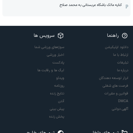
کنایه مالک باشگاه عربستانی به محمد صلاح
راهنما
سرویس ها
دانلود اپلیکیشن
سوژه‌های ورزشی شما
ارتباط با ما
اخبار ورزشی
تبلیغات
پادکست
درباره ما
لیگ ها و رقابت ها
ابزار توسعه دهندگان
ویدئو
فرصت های شغلی
روزنامه
قوانین و مقررات
نتایج زنده
DMCA
آنتن
آگهی دولتی
پیش بینی
پخش زنده