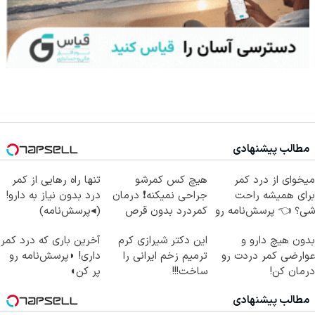
مطالب پیشنهادی
میخوای از درد کمر
هیچ کس کمرشو
تنها راه رهایی از کمر
برای همیشه راحت
جراحی نمیکنه❗ درمان
درد بدون نیاز به دارو!
شی؟ 👈 پرسش‌نامه رو
کمردرد بدون قرص
(◂پرسش‌نامه)
پر کن
(پرسشنامه)
بدون هیچ دارو و
این دکتر شیرازی کرم
آخرین باری که درد کمر
عوارضی کمر دردت رو
ترمیم زخم ایرانی را
داری! ◗پرسش‌نامه رو
درمان کن!
ساخت!!!
پر کن◖
(پرسش‌نامه)
مطالب پیشنهادی