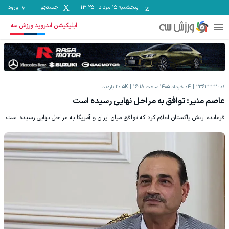
پنجشنبه ۱۵ مرداد
-
13:25
جستجو
ورود
اپلیکیشن اندروید ورزش سه
کد:
2363332
04 خرداد 1405 ساعت 16:18
20.5K
بازدید
عاصم منیر: توافق به مراحل نهایی رسیده است
فرمانده ارتش پاکستان اعلام کرد که توافق میان ایران و آمریکا به مراحل نهایی رسیده است.