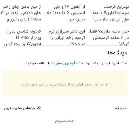
بهترین فرصت
از آیفون 17 و پلی
از بین بردن جای زخم
سرمایه‌گذاری‼️ با 100
استیشن 5 تا 1000 دلار
های قدیمی، فقط در 3
هزار تومان طلا بخر‼️
جایزه ببر
هفته!! (بدون لیزر و
جراحی)
جای بخیه داری؟؟ فقط
این دکتر شیرازی کرم
گردونه شانس بدون
در 3 هفته ترمیمش
ترمیم زخم ایرانی را
پوچ از PS5 تا
کن!😍
ساخت!!!
آیفون17 و بیت کوین
🔥
دیدگاه‌ها
لطفا قبل از ارسال دیدگاه خود، حتما
قوانین و مقررات
را مطالعه فرمایید.
در حال حاضر امکان ارسال دیدگاه برای این
خبر
وجود ندارد.
0
دیدگاه
بر اساس محبوب ترین
مشاهده بیشتر