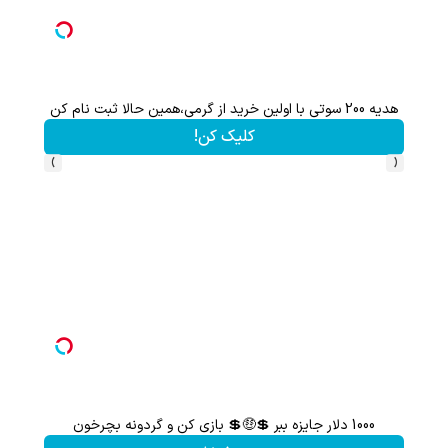
هدیه 200 سوتی با اولین خرید از گرمی،همین حالا ثبت نام کن
کلیک کن!
›
‹
1000 دلار جایزه ببر 💲🤑💲 بازی کن و گردونه بچرخون
سرمای