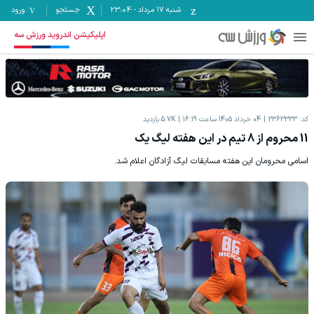
شنبه ۱۷ مرداد
-
23:04
جستجو
ورود
اپلیکیشن اندروید ورزش سه
کد:
2363333
04 خرداد 1405 ساعت 16:19
5.7K
بازدید
11 محروم از 8 تیم در این هفته لیگ یک
اسامی محرومان این هفته مسابقات لیگ آزادگان اعلام شد.