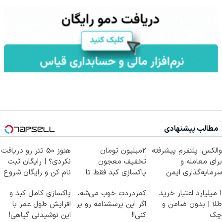
مطالب پیشنهادی
والکس: پلتفرم پیشرفته
2میلیون تومان
هنوز 50 تتر رو دریافت
برای معامله و
تخفیف معجون
نکردی؟ | رایگان ثبت
سرمایه‌گذاری ایمن
پاکسازی کبد فقط تا
نام کن و رایگان شروع
امشب
کن!
۱ میلیارد اعتبار خرید
کمردردت خوب می‌شه،
پاکسازی کامل کبد و
طلا | بدون ضامن و
اگر این پرسشنامه رو پر
افزایش طول عمر با
چک
کنی!!
این نوشیدنی گیاهی!