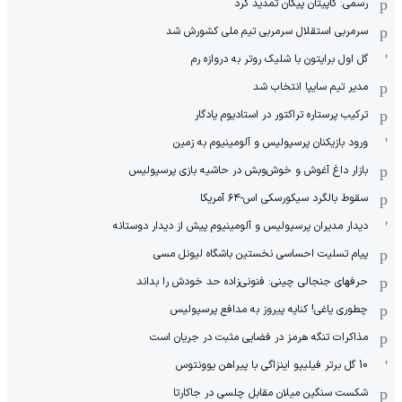
رسمی: کاپیتان پیکان تمدید کرد
سرمربی استقلال سرمربی تیم ملی کشورش شد
گل اول برایتون با شلیک روتر به دروازه رم
مدیر تیم سایپا انتخاب شد
ترکیب پرستاره تراکتور در استادیوم یادگار
ورود بازیکنان پرسپولیس و آلومینیوم به زمین
بازار داغ آغوش و خوش‌و‌بش در حاشیه بازی پرسپولیس
سقوط بالگرد سیکورسکی اس-۶۴ آمریکا
دیدار مدیران پرسپولیس و آلومینیوم پیش از دیدار دوستانه
پیام تسلیت احساسی نخستین باشگاه لیونل مسی
حرفهای جنجالی چینی: فنونی‌زاده حد خودش را بداند
چطوری یاغی! کنایه پیروز به مدافع پرسپولیس
مذاکرات تنگه هرمز در فضایی مثبت در جریان است
10 گل برتر فیلیپو اینزاگی با پیراهن یوونتوس
شکست سنگین میلان مقابل چلسی در جاکارتا