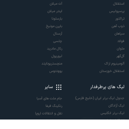
استقلال
آث میلان
پرسپولیس
اینتر میلان
تراکتور
بارسلونا
ذوب آهن
بایرن مونیخ
سپاهان
آرسنال
فولاد
چلسی
ملوان
رئال مادرید
گل‌گهر
لیورپول
آلومینیوم اراک
منچستریونایتد
استقلال خوزستان
یوونتوس
لیگ های پرطرفدار
سایر
جدول لیگ برتر ایران (خلیج فارس)
جام ملت های آسیا
لیگ آزادگان
رنکینگ فیفا
لیگ برتر انگلیس
نقل و انتقالات اروپا
لالیگا اسپانیا
نقل و انتقالات ایران
سری آ ایتالیا
پاری سن ژرمن