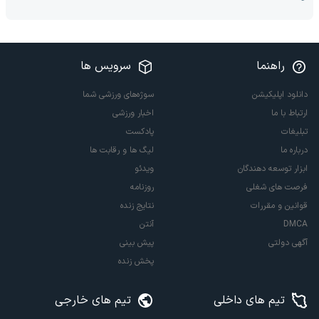
راهنما
سرویس ها
دانلود اپلیکیشن
سوژه‌های ورزشی شما
ارتباط با ما
اخبار ورزشی
تبلیغات
پادکست
درباره ما
لیگ ها و رقابت ها
ابزار توسعه دهندگان
ویدئو
فرصت های شغلی
روزنامه
قوانین و مقررات
نتایج زنده
DMCA
آنتن
آگهی دولتی
پیش بینی
پخش زنده
تیم های داخلی
تیم های خارجی