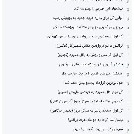
پیشنهاد لیل طارمی را وسوسه کرد
اولین گل برای رئال: خرید جدید به رویایش رسید
پیروزی در آخرین بازی دوستانه در ورزشگاه خانگی
گل اول آلومینیوم به پرسپولیس توسط عباس کهریزی
تراکتور با دو دروازه‌بان مقابل شمس‌آذر (عکس)
گل اول فرنتس واروش به رئال مادرید (کودرو)
هشدار آموریم: این هفته تصمیماتی می‌گیریم
استقلال پیراهن رامین را به یک خارجی داد
طولانی‌ترین قرارداد پرسپولیس امضا شد!
گل دوم رئال مادرید به فرنتس واروش (اسپی)
گل دوم استانداردلیژ به سرکل بروژ (دنیس درگاهی)
گل اول استانداردلیژ به سرکل بروژ (دنیس درگاهی)
پاسخ تند اکرت به دو ماه نفرت پراکنی!
سپاهان ذوب را برد، آماده لیگ برتر