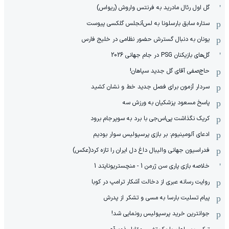
گل اول رئال مادرید به فرنتس واروش (ریواس)
ستاره سابق بارسلونا به لس‌آنجلس گلکسی پیوست
یونان به دنبال گسترش حضور نظامی در خلیج فارس
گل‌های بازیکنان PSG در جام جهانی 2026
حاج‌صفی آقای گل جدید سپاهان!
سردار آزمون برای فصل جدید خط و نشان کشید
پاسخ مسعود پزشکیان به ورزش سه
کریک نگذاشت پی‌اس‌جی با برد به سوپرجام برود
ادعای آلومینیوم: بر بازی پرسپولیس سوار بودیم
فدراسیون جهانی والیبال داغ دل ایران را تازه کرد(عکس)
خلاصه بازی پاری سن ژرمن 1 - منچستریونایتد 1
روایت رسانه عبری از دخالت آشکار ترامپ در کوبا
پیام تسلیت بارسا به مسی و تشکر از پدرش
جوانترین خرید پرسپولیس رونمایی شد!