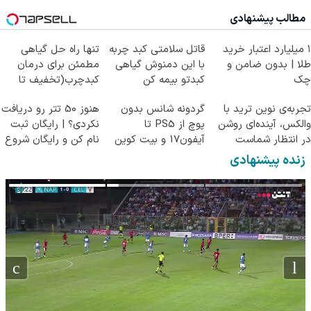
کلیک جهت خرید
مطالب پیشنهادی
۱ میلیارد اعتبار خرید
قاتل سلامتی کبد چربه
تنها راه حل گیاهی
طلا | بدون ضامن و
با این دمنوش گیاهی
مطمئن برای درمان
چک
کبدتو بیمه کن
کبدچرب(تخفیف تا
امشب)
تجربه‌ی نوین ترید با
گردونه شانس بدون
هنوز 50 تتر رو دریافت
والکس، آینده‌ای روشن
پوچ از PS5 تا
نکردی؟ | رایگان ثبت
در انتظار شماست
آیفون17 و بیت کوین
نام کن و رایگان شروع
🔥
کن!
زنده پیشنهادی