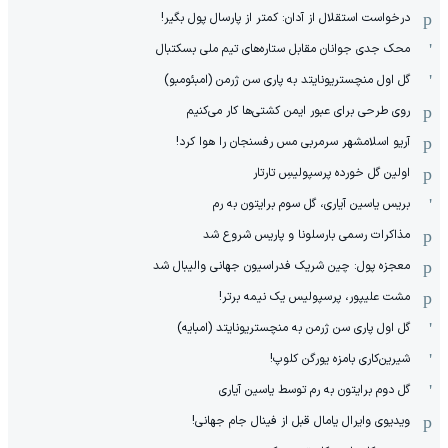
درخواست استقلال از آدان: کمتر از پارسال پول بگیر!
محک جدی ‌جوانان مقابل ستاره‌های تیم ملی بسکتبال
گل اول منچستریونایتد به پاری سن ژرمن (امبئومبو)
روی طرحی برای عبور ایمن کشتی‌ها کار می‌کنیم
آریو اسلامشهر سرمربی مس رفسنجان را هوا کرد!
اولین گل خورده پرسپولیسِ تارتار
بریس یاسین آیاری، گل سوم برایتون به رم
مذاکرات رسمی بارسلونا و پاریس شروع شد
معجزه پول: چین شریک فدراسیون جهانی والیبال شد
مشت علیپور، پرسپولیس یک نیمه برتر!
گل اول پاری سن ژرمن به منچستریونایتد (امبایه)
شیرین‌کاری بامزه یورگن کلوپ!
گل دوم برایتون به رم توسط یاسین آیاری
ویدیوی وایرال یامال قبل از فینال جام جهانی!