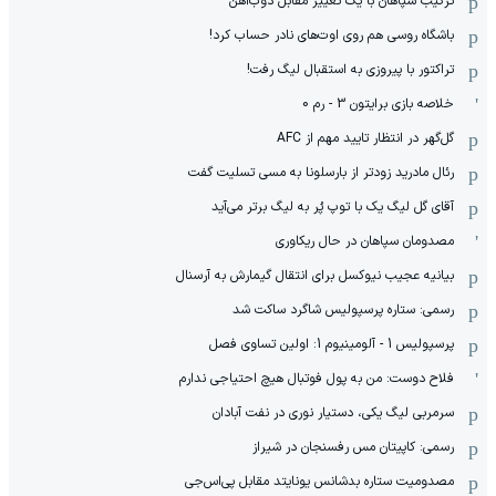
ترکیب سپاهان با یک تغییر مقابل ذوب‌آهن
باشگاه روسی هم روی اوت‌های نادر حساب کرد!
تراکتور با پیروزی به استقبال لیگ رفت!
خلاصه بازی برایتون 3 - رم 0
گل‌گهر در انتظار تایید مهم از ‌AFC
رئال مادرید زودتر از بارسلونا به مسی تسلیت گفت
آقای گل لیگ یک با توپ پُر به لیگ برتر می‌آید
مصدومان سپاهان در حال ریکاوری
بیانیه عجیب نیوکسل برای انتقال گیمارش به آرسنال
رسمی: ستاره پرسپولیس شاگرد ساکت شد
پرسپولیس 1 - آلومینیوم 1: اولین تساوی فصل
فلاح دوست: من به پول فوتبال هیچ احتیاجی ندارم
سرمربی لیگ یکی، دستیار نوری در نفت آبادان
رسمی: کاپیتان مس رفسنجان در شیراز
مصدومیت ستاره بدشانس یونایتد مقابل پی‌اس‌جی