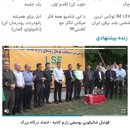
چک
خوب کن! (قدم اول،
یک جلسه
پرسش‌نامه)
IM LS7 لوکس ترین
با این شامپو همه فکر
1بار برای همیشه
شاسی بلند برقی ایران
میکنن انگار مو
زانودردت رودرمان کن!
کاشتی!!!!!
(تکنولوژی آلمان)
◂پرسشنامه▸
زنده پیشنهادی
فوتبال شالیکوبی یوسفی زارم کلایه - اتحاد درگاه بزرگ