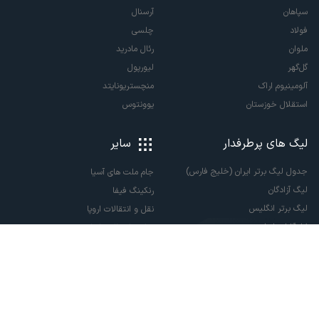
سپاهان
آرسنال
فولاد
چلسی
ملوان
رئال مادرید
گل‌گهر
لیورپول
آلومینیوم اراک
منچستریونایتد
استقلال خوزستان
یوونتوس
لیگ های پرطرفدار
سایر
جدول لیگ برتر ایران (خلیج فارس)
جام ملت های آسیا
لیگ آزادگان
رنکینگ فیفا
لیگ برتر انگلیس
نقل و انتقالات اروپا
لالیگا اسپانیا
نقل و انتقالات ایران
سری آ ایتالیا
پاری سن ژرمن
لیگ قهرمانان اروپا
لیگ نخبگان آسیا
لیگ قهرمانان آسیا دو