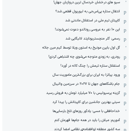
سیو های درخشان خردسال ترین دروازبان جهان!
انتقال ستاره پی‌اس‌جی به لیورپول قطعی شد؟
کاپیتان تیم ملی در استقلال ماندنی شد
این 10 نفر به عروسی رونالدو دعوت نمی‌شوند!
رسمی: گلر منچستریونایتد لالیگایی شد
گل اول بایرن مونیخ به استون ویلا توسط کیم مین جائه
رودری، به زودی متوجه می‌شوی چه اشتباهی کردی!
استقلال ستاره تیمش را چنگ کاله در آورد!
ورود پیاتزا به ایران برای بزرگ‌ترین ماموریت سال
جام باشگاه‌های جهان تا ۲۰۲۷ در سرزمین والیبال
گزینه پرسپولیس با ۷۰ میلیارد تومان به فروش رسید
سیتی بهترین جانشین برای کاپیتانش را پیدا کرد
خداحافظی با مسی؛ یادآور روزهای تلخ بارسایی‌ها
آموریم: میلان را باید در همه جام‌ها قهرمان کنم
سه کشور منطقه توافقنامه‌ی نظامی امضا کردند