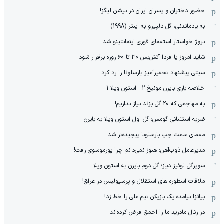
حضور دختران و پسران ایران در نیشن لیگز!
به یادماندنی، گل دلپیرو به اینتر (1998)
نروژ خواستار استعفای فوری اینفانتینو شد
شاید امروز یا فردا آتش‌بس ۳۰ تا ۶۰ روزه برقرار شود
سیتی پیشنهاد تحقیرآمیز بارسلونا را رد کرد
خلاصه بازی بایرن مونیخ 2 - استون ویلا 1
به مهاجمی که 20 گل بزند نیاز نداریم!
ضربه استثنائی گومس؛ گل اول استون ویلا به بایرن
معمای سمت چپ بارسلونا پیچیده‌تر شد
مدیرعامل ذوب‌آهن: هنوز نمی‌دانم چرا پورموسوی رفت!
سوپرگل لوئیز دیاز؛ گل دوم بایرن به استون ویلا
ملاقات اسطوره های استقلال و پرسپولیس در عراق!
پیاتزا نیامده یک بازیکن تیم ملی را خط زد!
در رئال مادرید ما را احمق فرض کرده‌اند