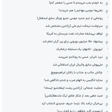
به خودم بمب می‌بندم تا مسی را منفجر کنم!
نفتی‌ها دومین مهاجم را هم خریدند!
رونمایی از تیم جدید موسی جنپو وینگر سابق استقلال!
سرنوشت نیمکت تیم ملی آرژانتین مشخص شد
توقف بی‌سابقه صادرات نفت عربستان به آمریکا
پیشنهاد ۱۵۰ میلیون یورویی برای پرز گران تمام شد
لیورپول - تاتنهام؛ یک مسابقه دراماتیک
نبرد نابرابر: مسی به رونالدو نمی‌رسد
ملی‌پوش سابق والیبال ایران استقلالی شد
چالش جالب و جذاب با زلاتان ابراهیموویچ
ستاره انگلیس به اتهام ضرب و شتم دادگاهی شد!
حمایت جنجالی: آرژانتین پشت اینفانتنیو ایستاد!
صید ماهی بعد از شکار طلای لیگ ملت‌ها(عکس)
بی‌خیال درآمد بالا: بارسا حریف جدیدی انتخاب کرد
آرزومندی گارد خلاقش را به آبادان برد!