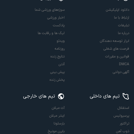
دانلود اپلیکیشن
سوژه‌های ورزشی شما
ارتباط با ما
اخبار ورزشی
تبلیغات
پادکست
درباره ما
لیگ ها و رقابت ها
ابزار توسعه دهندگان
ویدئو
فرصت های شغلی
روزنامه
قوانین و مقررات
نتایج زنده
DMCA
آنتن
آگهی دولتی
پیش بینی
پخش زنده
تیم های داخلی
تیم های خارجی
استقلال
آث میلان
پرسپولیس
اینتر میلان
تراکتور
بارسلونا
ذوب آهن
بایرن مونیخ