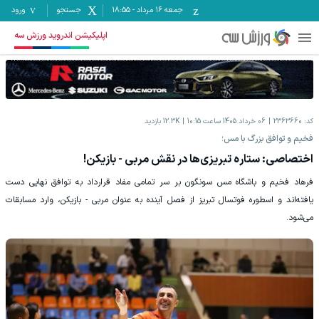
جمعه ۱۶ مرداد
-
18:55
جستجو
ورود
اپلیکیشن اندروید ورزش سه
کد:
2363660
06 خرداد 1405 ساعت 10:15
12.3K
بازدید
فخیم و توافق بزرگ با مس؛
اختصاصی: ستاره تبریزی‌ها در نقش مربی - بازیکن!
فرهاد فخیم و باشگاه مس سونگون بر سر تمامی مفاد قرارداد به توافق نهایی دست
یافته‌اند و اسطوره فوتسال تبریز از فصل آینده به عنوان مربی - بازیکن، وارد مسابقات
می‌شود.