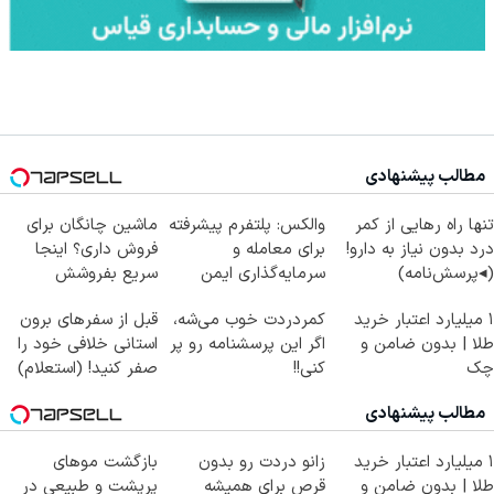
مطالب پیشنهادی
تنها راه رهایی از کمر
والکس: پلتفرم پیشرفته
ماشین چانگان برای
درد بدون نیاز به دارو!
برای معامله و
فروش داری؟ اینجا
(◂پرسش‌نامه)
سرمایه‌گذاری ایمن
سریع بفروشش
۱ میلیارد اعتبار خرید
کمردردت خوب می‌شه،
قبل از سفرهای برون
طلا | بدون ضامن و
اگر این پرسشنامه رو پر
استانی خلافی خود را
چک
کنی!!
صفر کنید! (استعلام)
مطالب پیشنهادی
۱ میلیارد اعتبار خرید
زانو دردت رو بدون
بازگشت موهای
طلا | بدون ضامن و
قرص برای همیشه
پرپشت و طبیعی در