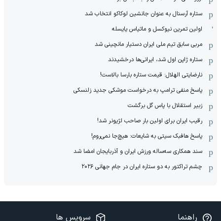
ستاره آرسنال به عنوان جانشین لوکاکو انتخاب شد
اولین تمرین نیوکسل و ماتیاس یایسله
مربی سابق تیم ملی ایران دستیار مانچینی شد
ستاره ژاپن اول شد، ایرانی‌ها درخشیدند
نارضایتی الهلال: قیمت ستاره بارسا بالاست!
پاسخ منفی ترامپ به درخواست موشکی جدید زلنسکی
زبیر استقلال با پاس گل برگشت
رقیب ایران برای اولین بار صاحب لژیونر شد!
پاسخ هافبک سیتی به شایعات: هیچ‌جا نمی‌روم!
سند همکاری سه‌ساله‌ ‌ورزش ایران و آذربایجان امضا شد
چشم تراکتور به دو ستاره ایران در جام جهانی ۲۰۲۶
راهنما
سرویس ها