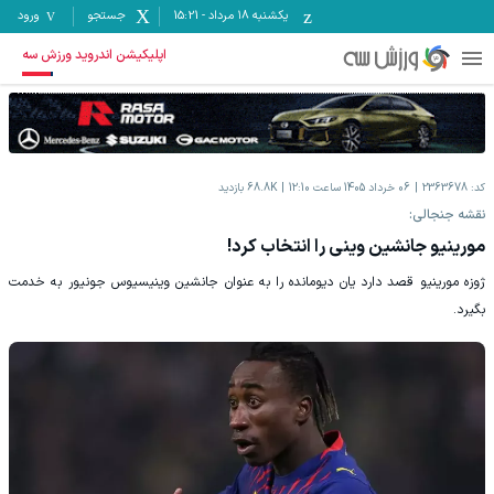
یکشنبه ۱۸ مرداد
-
15:21
جستجو
ورود
اپلیکیشن اندروید ورزش سه
کد:
2363678
06 خرداد 1405 ساعت 12:10
68.8K
بازدید
نقشه جنجالی:
مورینیو جانشین وینی را انتخاب کرد!
ژوزه مورینیو قصد دارد یان دیومانده را به عنوان جانشین وینیسیوس جونیور به خدمت
بگیرد.