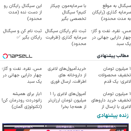
سیگنال به موقع
با سرمایه‌مون چیکار
این سیگنال رایگان رو
سرمایه گذاری (رایگان
کنیم؟ سیگنال
از دست نده (مدت
به مدت محدود)
تخصصی بگیر
محدود)
مس، نقره، نفت و گاز؛
ثبت نام رایگان سیگنال
ثبت نام کن و سیگنال
چهار دارایی جهانی در
سرمایه گذاری (ظرفیت
رایگان بگیر ✅
یک سبد
محدود)
مطالب پیشنهادی
۱ میلیون تومان
خریدآمپول‌های لاغری
مس، نقره، نفت و گاز؛
تخفیف محصولات
از داروخانه های
چهار دارایی جهانی در
لاغری؛ یک قدم
اطرافت، ارسال فوری
یک سبد
نزدیک‌تر به شروع
همراه با پک یخ!
1 میلیون تومان
آمپول‌های لاغری را ۱
1بار برای همیشه
کاهش وزن
تخفیف خرید داروهای
میلیون تومان ارزان‌تر
زانودردت رودرمان کن!
لاغری با ارسال از
از همه‌جا بخر!
(تکنولوژی آلمان)
داروخانه و پک یخ!
◂پرسشنامه▸
زنده پیشنهادی