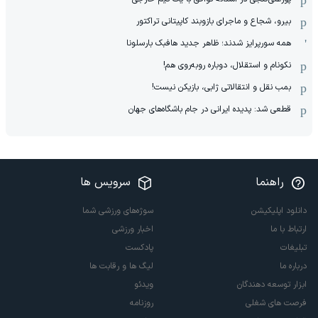
بیرو، شجاع و ماجرای بازوبند کاپیتانی تراکتور
همه سورپرایز شدند؛ ظاهر جدید هافبک بارسلونا
نکونام و استقلال، دوباره روبه‌روی هم!
بمب نقل و انتقالاتی ژابی، بازیکن نیست!
قطعی شد: پدیده ایرانی در جام باشگاه‌های جهان
راهنما
سرویس ها
دانلود اپلیکیشن
سوژه‌های ورزشی شما
ارتباط با ما
اخبار ورزشی
تبلیغات
پادکست
درباره ما
لیگ ها و رقابت ها
ابزار توسعه دهندگان
ویدئو
فرصت های شغلی
روزنامه