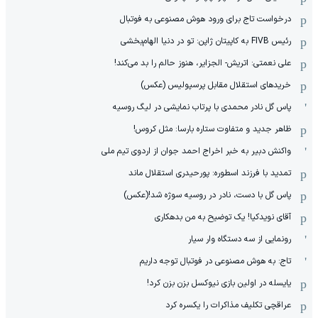
درخواست تاج برای ورود هوش مصنوعی به فوتبال
رئیس FIVB به کاپیتان ژاپن: تو در دنیا الهام‌بخشی
علی نعمتی: اتریش- الجزایر، هنوز حالم را بد می‌کند!
خریدهای استقلال مقابل پرسپولیس (عکس)
پاس گل نادر محمدی با پرتاب نمایشی در لیگ روسیه
ظاهر جدید و متفاوت ستاره بارسا: مثل کروس!
واکنش دبیر به خبر اخراج احمد جوان از اردوی تیم ملی
تمدید با فرزند اسطوره: پورحیدری استقلال ماند
پاس گل با دست، نادر در روسیه سوژه شد!(عکس)
آقای نویدکیا! یک توضیح به من بدهکاری
رونمایی از سه دستگاه وار سیار
تاج: به هوش مصنوعی در فوتبال توجه داریم
یایسله در اولین بازی نیوکسل بزن بزن کرد!
عراقچی تکلیف مذاکرات را یکسره کرد