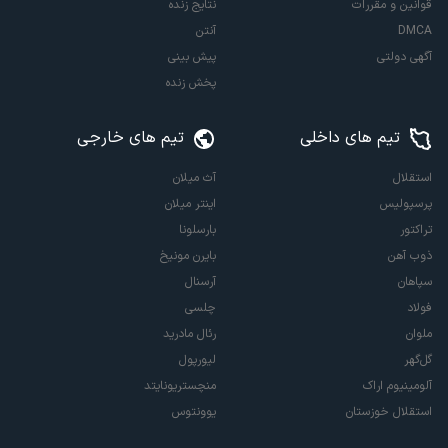
قوانین و مقررات
نتایج زنده
DMCA
آنتن
آگهی دولتی
پیش بینی
پخش زنده
تیم های داخلی
تیم های خارجی
استقلال
آث میلان
پرسپولیس
اینتر میلان
تراکتور
بارسلونا
ذوب آهن
بایرن مونیخ
سپاهان
آرسنال
فولاد
چلسی
ملوان
رئال مادرید
گل‌گهر
لیورپول
آلومینیوم اراک
منچستریونایتد
استقلال خوزستان
یوونتوس