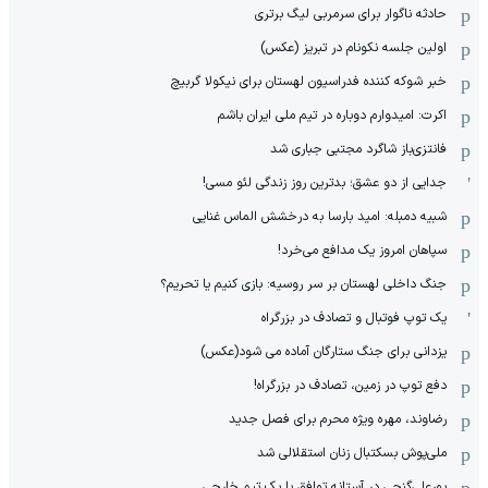
حادثه ناگوار برای سرمربی لیگ برتری
اولین جلسه نکونام در تبریز (عکس)
خبر شوکه کننده فدراسیون لهستان برای نیکولا گربیچ
اکرت: امیدوارم دوباره در تیم ملی ایران باشم
فانتزی‌باز شاگرد مجتبی جباری شد
جدایی از دو عشق؛ بدترین روز زندگی لئو مسی!
شبیه دمبله: امید بارسا به درخشش الماس غنایی
سپاهان امروز یک مدافع می‌خرد!
جنگ داخلی لهستان بر سر روسیه: بازی کنیم یا تحریم؟
یک توپ فوتبال و تصادف در بزرگراه
یزدانی برای جنگ ستارگان آماده می شود(عکس)
دفع توپ در زمین، تصادف در بزرگراه!
رضاوند، مهره ویژه محرم برای فصل جدید
ملی‌پوش بسکتبال زنان استقلالی شد
پورعلی‌گنجی در آستانه توافق با یک تیم خارجی