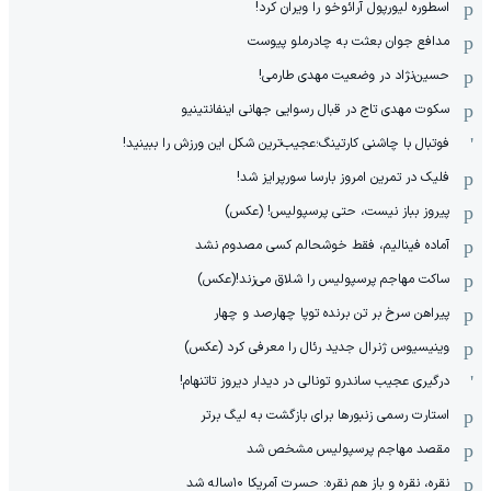
اسطوره لیورپول آرائوخو را ویران کرد!
مدافع جوان بعثت به چادرملو پیوست
حسین‌نژاد در وضعیت مهدی طارمی!
سکوت مهدی تاج در قبال رسوایی جهانی اینفانتینیو
فوتبال با چاشنی کارتینگ؛عجیب‌ترین شکل این ورزش را ببینید!
فلیک در تمرین امروز بارسا سورپرایز شد!
پیروز بباز نیست، حتی پرسپولیس! (عکس)
آماده فینالیم، فقط خوشحالم کسی مصدوم نشد
ساکت مهاجم پرسپولیس را شلاق می‌زند!(عکس)
پیراهن سرخ بر تن برنده توپا چهارصد و چهار
وینیسیوس ژنرال جدید رئال را معرفی کرد (عکس)
درگیری عجیب ساندرو تونالی در دیدار دیروز تاتنهام!
استارت رسمی زنبورها برای بازگشت به لیگ برتر
مقصد مهاجم پرسپولیس مشخص شد
نقره، نقره و باز هم نقره: حسرت آمریکا ۱۰‌ساله شد