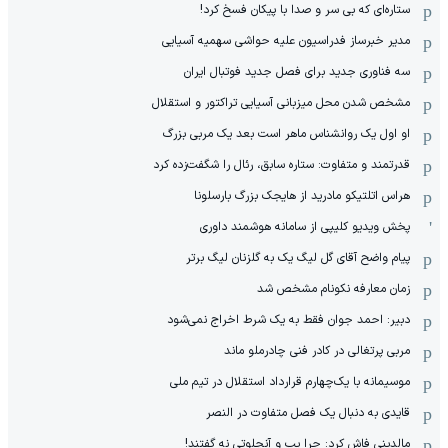
ستاره‌ای که بی سر و صدا با پیکان فسخ کرد!
مدیر خبرساز فدراسیون علیه حواشی سهمیه آسیایی
سه فناوری جدید برای فصل جدید فوتبال ایران
مشخص شدن محل میزبانی آسیایی تراکتور و استقلال
او اول یک روانشناس ماهر است بعد یک مربی بزرگ
قدرتمند و متفاوت: ستاره سابق، رئال را شگفت‌زده کرد
هراس اتلتیکو مادرید از هایجک بزرگ بارسلونا
پخش ویدیو کلیپی از سامانه هوشمند داوری
پیام واضح آقای گل لیگ یک به گلزنان لیگ برتر
زمان معارفه نکونام مشخص شد
دبیر: احمد جوان فقط به یک شرط اخراج نمی‌شود
مربی پرتغالی در کادر فنی چادرملو ماند
موسیمانه با یک‌چهارم قرارداد استقلال در تیم ملی
قایدی به دنبال یک فصل متفاوت در النصر
مالدینی فاش کرد: چرا پپ و آنچلوتی نه گفتند!