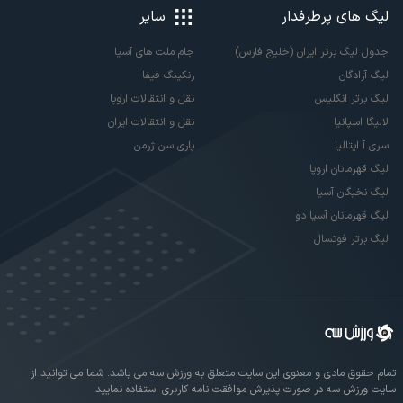
لیگ های پرطرفدار
سایر
جدول لیگ برتر ایران (خلیج فارس)
جام ملت های آسیا
لیگ آزادگان
رنکینگ فیفا
لیگ برتر انگلیس
نقل و انتقالات اروپا
لالیگا اسپانیا
نقل و انتقالات ایران
سری آ ایتالیا
پاری سن ژرمن
لیگ قهرمانان اروپا
لیگ نخبگان آسیا
لیگ قهرمانان آسیا دو
لیگ برتر فوتسال
تمام حقوق مادی و معنوی این سایت متعلق به ورزش سه می باشد. شما می توانید از
سایت ورزش سه در صورت پذیرش موافقت نامه کاربری استفاده نمایید.