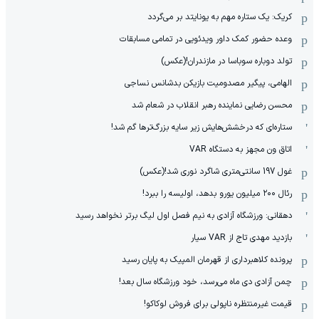
کریک: یک ستاره مهم به یونایتد بر می‌گردد
وعده حضور کمک داور ویدئویی در تمامی مسابقات
تولد دوباره سوباسا در مازندران!(عکس)
الهامی، پیگیر مصدومیت بازیکن بدشانس نساجی
محسن رضایی نماینده رهبر انقلاب در شعام شد
ستاره‌ای که درخشش‌هایش زیر سایه بزرگ‌ترها گم شد!
اتاق ون مجهز به دستگاه VAR
غول 197 سانتی‌متری شاگرد نوری شد!(عکس)
رئال ۲۰۰ میلیون یورو بدهد، اولیسه را ببرد!
دهقانی: ورزشگاه آزادی به نیم فصل اول لیگ برتر نخواهد رسید
بازدید مهدی تاج از VAR سیار
پرونده کلاهبرداری از قهرمان المپیک به پایان رسید
چمن آزادی دی ماه می‌رسد، خود ورزشگاه سال بعد!
قیمت غیرمنتظره ناپولی برای فروش لوکاکو!