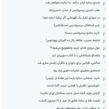
صدای ستاره اینتر درآمد: به ترکیه نخواهم رفت
عقب نشینی پرسپولیس از جذب حسین‌نژاد
در سودای تکرار یک قهرمانی: اگر پیاتزا اجازه دهد!
چپ استقلال، پرسپولیسی است(عکس)
خرید بعدی پرسپولیس بست!
شایعه عجیب: علاقه رئال به کاپیتان یوونتوس!
غول نروژی فدای خرید ولاهوویچ می‌شود؟!
ولاسکو بازیکنانش را با کتاب سورپرایز کرد
صالحی: قوانین برای داوران و ناظران یکسان سازی شد
اسماعیل صفیری: تغیرات داوری زیاد بود
خرید جنجالی: ستاره بارسا این هفته در پاریس!
خورشیدی: ناظران با قوانین جدید آشنا شدند
گزارش ویژه‌: آماده نسل جدید بسکتبال ایران باشید!
قیمت طلا و سکه/ طلای ۱۸ عیار از ۱۹ میلیون گذشت
بار سنگین ایران روی ساعدهای یک نفر