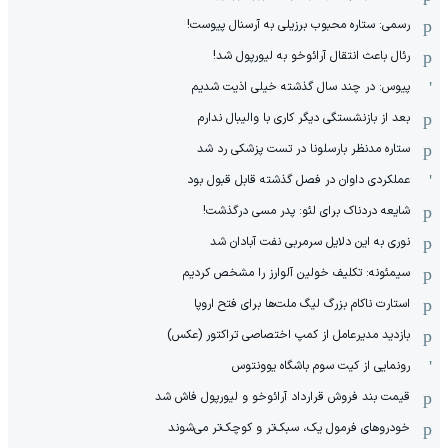
رسمی: ستاره محبوب برزیلی به آرسنال پیوست!
رئال باعث انتقال آرائوخو به لیورپول شد!
پیوس: در چند سال گذشته خیلی اذیت شدیم
بعد از بازنشستگی دیگر کاری با والیبال ندارم
ستاره مدنظر بارسلونا در تست پزشکی رد شد
عملکردی داوان در فصل گذشته قابل قبول بود
شایعه دردناک برای لئو: پدر مسی درگذشت!
نوری به این دلایل سرمربی نفت آبادان شد
سیمئونه: تکلیف خولین آلوارز را مشخص کردیم
استارت ناکام بزرگ لیگ ملت‌ها برای فتح اروپا
بازدید مدیرعامل از کمپ اختصاصی تراکتور (عکس)
رونمایی از کیت سوم باشگاه یوونتوس
قیمت بند فروش قرارداد آرائوخو و لیورپول فاش شد
خودروهای فرمول یک، سبک‌تر و کوچک‌تر می‌شوند