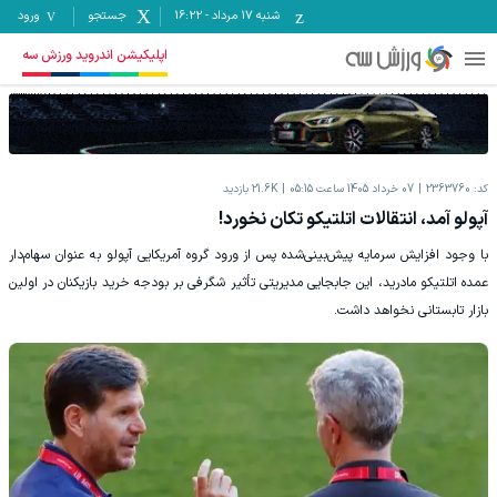
شنبه ۱۷ مرداد
-
16:22
جستجو
ورود
اپلیکیشن اندروید ورزش سه
کد:
2363760
07 خرداد 1405 ساعت 05:15
21.6K
بازدید
آپولو آمد، انتقالات اتلتیکو تکان نخورد!
با وجود افزایش سرمایه پیش‌بینی‌شده پس از ورود گروه آمریکایی آپولو به عنوان سهام‌دار
عمده اتلتیکو مادرید، این جابجایی مدیریتی تأثیر شگرفی بر بودجه خرید بازیکنان در اولین
بازار تابستانی نخواهد داشت.