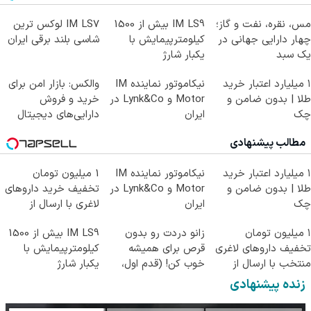
مس، نقره، نفت و گاز؛
IM LS9 بیش از 1500
IM LS7 لوکس ترین
چهار دارایی جهانی در
کیلومترپیمایش با
شاسی بلند برقی ایران
یک سبد
یکبار شارژ
۱ میلیارد اعتبار خرید
نیکاموتور نماینده IM
والکس: بازار امن برای
طلا | بدون ضامن و
Motor و Lynk&Co در
خرید و فروش
چک
ایران
دارایی‌های دیجیتال
مطالب پیشنهادی
۱ میلیارد اعتبار خرید
نیکاموتور نماینده IM
1 میلیون تومان
طلا | بدون ضامن و
Motor و Lynk&Co در
تخفیف خرید داروهای
چک
ایران
لاغری با ارسال از
داروخانه و پک یخ!
۱ میلیون تومان
زانو دردت رو بدون
IM LS9 بیش از 1500
تخفیف داروهای لاغری
قرص برای همیشه
کیلومترپیمایش با
منتخب با ارسال از
خوب کن! (قدم اول،
یکبار شارژ
داروخانه نزدیکت
پرسش‌نامه)
زنده پیشنهادی