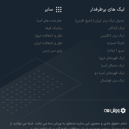
لیگ های پرطرفدار
سایر
جدول لیگ برتر ایران (خلیج فارس)
جام ملت های آسیا
لیگ آزادگان
رنکینگ فیفا
لیگ برتر انگلیس
نقل و انتقالات اروپا
لالیگا اسپانیا
نقل و انتقالات ایران
سری آ ایتالیا
پاری سن ژرمن
لیگ قهرمانان اروپا
لیگ نخبگان آسیا
لیگ قهرمانان آسیا دو
لیگ برتر فوتسال
تمام حقوق مادی و معنوی این سایت متعلق به ورزش سه می باشد. شما می توانید از
سایت ورزش سه در صورت پذیرش موافقت نامه کاربری استفاده نمایید.