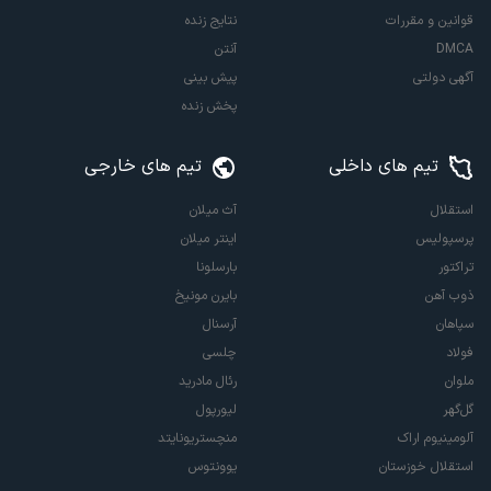
قوانین و مقررات
نتایج زنده
DMCA
آنتن
آگهی دولتی
پیش بینی
پخش زنده
تیم های داخلی
تیم های خارجی
استقلال
آث میلان
پرسپولیس
اینتر میلان
تراکتور
بارسلونا
ذوب آهن
بایرن مونیخ
سپاهان
آرسنال
فولاد
چلسی
ملوان
رئال مادرید
گل‌گهر
لیورپول
آلومینیوم اراک
منچستریونایتد
استقلال خوزستان
یوونتوس