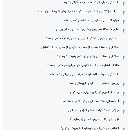
بادامکی: برای تارتار فقط یک نگرانی دارم
سپاه: بازگشایی تنگه هرمز منوط به پذیرش شروط ایران است
قرارداد مربی خارجی استقلال تمدید شد
هایجک 130 میلیون پوندی آرسنال به لیورپول!
ماجدی: آزادی و تختی تا پایان سال به لیگ نمی رسند
صادقی: خسته شدم از صحبت کردن از مدیریت استقلال
صادقی: استقلال را این‌طور نمی‌شود اداره کرد!
فلاح: فشار به جامعه داوری در ایران، در دنیا نیست
بادامکی: خوشحالم فرصت به مربی ایرانی داده شد
پیوس: توقع ما از تارتار قهرمانی است
جلسه فوری در بایرن برای هری کین
آماده‌سازی متفاوت ایران در راه جام ملت‌ها
جزئیات مذاکرات عمان از زبان عراقچی
گل اول اینتر به یوونتوس (دیمارکو)
انقلاب در کاپیتانی بارسلونا با ورود رودری!