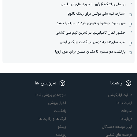
رونمایی باشگاه گل‌گهر از خرید های این فصل
استارت تیم ملی بوکس برای رینگ ناگویا
هرن: نبرد جوشوا و فیوری باید در بریتانیا باشد
حضور کمال کامیابی‌نیا در تمرین تیم ملی کشتی
امید ساپینتو به دومین بازگشت بزرگ پافوس
بازگشت دو ستاره: تا دندان مسلح برای فتح اروپا
راهنما
سرویس ها
دانلود اپلیکیشن
سوژه‌های ورزشی شما
ارتباط با ما
اخبار ورزشی
تبلیغات
پادکست
درباره ما
لیگ ها و رقابت ها
ابزار توسعه دهندگان
ویدئو
فرصت های شغلی
روزنامه