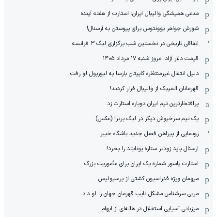
مدعی همیشگی والیبال ایران: استارت از هفته آینده
شورش جواهر یوونتوس برای پیوستن به آرسنال!
اتفاقی تاریخی در نخستین شب برگزاری لیگ ۳ فرانسه
قیمت دلار آزاد امروز شنبه ۱۷ مرداد ۱۴۰۵
دلیل انتقال غیرمنتظره کاپیتان بارسا به لیورپول لو رفت
قهرمانان المپیک از والیبال فرار کردند!
پرافتخارترین تیم ایران دوباره استارت زد
یک تیم سرخپوش دیگر در لیگ برتر! (عکس)
رونمایی از پیراهن فصل جدید باشگاه خیبر
آرسنال باید زودتر ستاره یونایتد را بخرد!
استارت پاسور شماره یک ایران برای مأموریت بزرگ
میهمان ویژه فدراسیون کشتی از پرسپولیس
مربی سرشناس مشکل نایب قهرمان جهان را لو داد
میزبانی آسیایی استقلال در هاله‌ای از ابهام