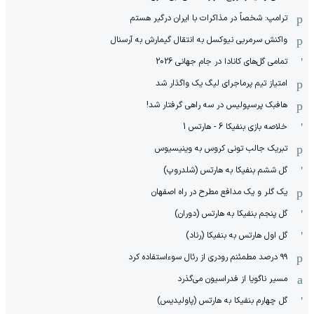
ترامپ: شخصاً در مذاکرات با ایران درگیر هستم
واکنش سرمربی نیوکسل به انتقال گیمارش به آرسنال
تمامی گل‌های کانادا در جام جهانی 2026
امتیاز تیم پرماجرای لیگ یک واگذار شد
هافبک پرسپولیس در سه راهی گرفتار شد!
خلاصه بازی بنفیکا 6 - هارتس 1
تبریک جالب تونی کروس به وینیسیوس
گل ششم بنفیکا به هارتس (شلدروپ)
یک گلر و یک مدافع مطرح در راه اصفهان
گل پنجم بنفیکا به هارتس (دوران)
گل اول هارتس به بنفیکا (رناد)
۹۹ درصد مطمئنم رودری از رئال سوءاستفاده کرد
مسیر ناگویا از فدراسیون می‌گذرد
گل چهارم بنفیکا به هارتس (پاولیدیس)