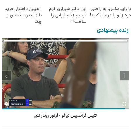
((پرسش‌نامه))
پرسش‌نامه)
جراحی)
با زاپیامکس، به راحتی
این دکتر شیرازی کرم
۱ میلیارد اعتبار خرید
درد زانو را درمان کنید!
ترمیم زخم ایرانی را
طلا | بدون ضامن و
ساخت!!!
چک
زنده پیشنهادی
تنیس فرانسیس تیافو - آرتور ریندرکنچ