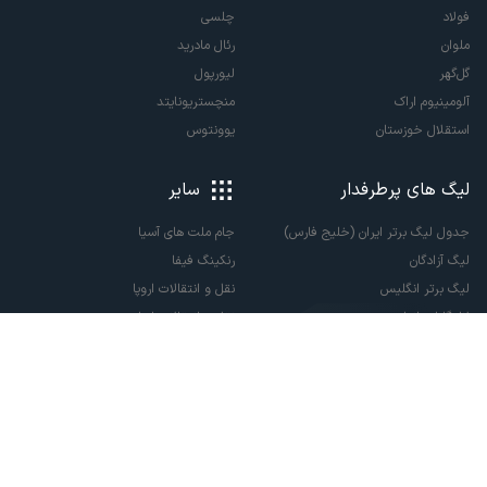
فولاد
چلسی
ملوان
رئال مادرید
گل‌گهر
لیورپول
آلومینیوم اراک
منچستریونایتد
استقلال خوزستان
یوونتوس
لیگ های پرطرفدار
سایر
جدول لیگ برتر ایران (خلیج فارس)
جام ملت های آسیا
لیگ آزادگان
رنکینگ فیفا
لیگ برتر انگلیس
نقل و انتقالات اروپا
لالیگا اسپانیا
نقل و انتقالات ایران
سری آ ایتالیا
پاری سن ژرمن
لیگ قهرمانان اروپا
لیگ نخبگان آسیا
لیگ قهرمانان آسیا دو
لیگ برتر فوتسال