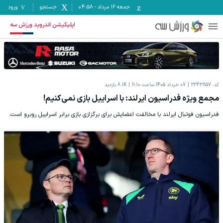
جمعه ۱۶ مرداد
-
04:58
جستجو
ورود
اپلیکیشن اندروید ورزش سه
کد:
2363857
07 خرداد 1405 ساعت 11:10
8.1K
بازدید
مجمع ویژه فدراسیون ایرلند: با اسراییل بازی نمی‌کنیم!
فدراسیون فوتبال ایرلند با مخالفت اعضایش برای برگزازی بازی برابر اسراییل روبرو است.