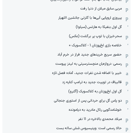
مربی سابق میلان از دنیا رفت
پیروزی اروپایی آبی‌ها با گلزنی جانشین اللهیار
گل اول بنفیکا به هارتس (سیلوا)
سحرخیزان با توپ پر برگشت (عکس)
خلاصه بازی لخ‌پوزنان 1 - کلاکسویک 0
حضور سریع خریدهای جدید فراز در خرم آباد
رسمی: دروازه‌بان منچسترسیتی به لیدز پیوست
خیبر با اضافه شدن نفرات جدید، آماده فصل تازه
قالیباف در توییت جدید به ترامپ کنایه زد
گل اول لخ‌پوزنان به کلاکسویک (آگنرو)
دو پاس گل برای حردانی پس از استوری جنجالی
خوشامدگویی رئال مادرید به دیامونده
میلاد محمدی بالاخره در 11 نفر
حالا رسمی است: وینیسیوس شش ساله بست