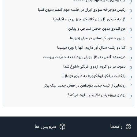
چرا رودری به پیشنهاد رئال نه گفت؟
رئیس دوچرخه سواری ایران در جلسه مهم کنفدراسیون آسیا
گل به خودی؛ گل اول گلاسکورنجرز برابر جاگیلونیا
مچ اندازی بدون حاصل نساجی و پیکان!
اولین حضور کارتساس در میان زنبورها
کلا دو‌ رشته مدال آور داریم، آنها را ویژه ببینید!
دیومانده: آمدن به رئال رویایی بود که به حقیقت پیوست
دعوت در دو گروه: اردوی فرنگی شلوغ شد!
بازگشت برانکو ایوانکوویچ به دنیای فوتبال!
رونمایی از کیت جدید ذوب‌آهن در فصل جدید لیگ برتر
رودری پروژه رئال مادرید را نابود می‌کند!
راهنما
سرویس ها