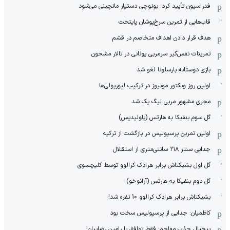
فدراسیون تأیید کرد: بونوچی دستیار مانچینی می‌شود
قاب‌هایی از تمرین سرخ‌پوشان پایتخت
هدف قرار دادن اهداف متخاصم در قشم
‏تمرینات نفس‌گیر سرمربی یونانی در تالار مشحون
بازی دوستانه بارسلونا لغو شد
اولین روز ویکتور مونیوز در ترکیب لیورپولی‌ها
مجری مشهور مربی لیگ یک شد
گل سوم بنفیکا به هارتس (پاولیدیس)
اولین تمرین پرسپولیس در بازگشت از ترکیه
جدایی سنتر ۲۱۸ سانتی‌متری از استقلال
گل اول بشیکتاش برابر هرادک کرالوو توسط کلیچسوی
گل دوم بنفیکا به هارتس (آرائوخو)
بشیکتاش برابر هرادک کرالوو 10 نفره شد!
کاظمیان: جدایی از پرسپولیس سخت بود
بیخیال جذب مهاجم: فقط توافق با رامین رضاییان!