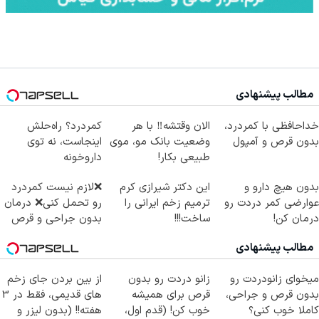
مطالب پیشنهادی
خداحافظی با کمردرد،
الان وقتشه‼️ با هر
کمردرد؟ راه‌حلش
بدون قرص و آمپول
وضعیت بانک مو، موی
اینجاست، نه توی
طبیعی بکار!
داروخونه
بدون هیچ دارو و
این دکتر شیرازی کرم
❌لازم نیست کمردرد
عوارضی کمر دردت رو
ترمیم زخم ایرانی را
رو تحمل کنی❌ درمان
درمان کن!
ساخت!!!
بدون جراحی و قرص
(پرسش‌نامه)
(پرسشنامه)
مطالب پیشنهادی
میخوای زانودردت رو
زانو دردت رو بدون
از بین بردن جای زخم
بدون قرص و جراحی،
قرص برای همیشه
های قدیمی، فقط در 3
کاملا خوب کنی؟
خوب کن! (قدم اول،
هفته!! (بدون لیزر و