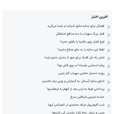
آخرین اخبار
فوتبال برای ستاره سابق اسپانیا و بارسا می‌گرید
قمار بزرگ سهراب با سه مدافع استقلال
اوج فشار روی رافینیا با رقبای جدید!
لطفا این ستاره را به جای صلاح نخرید!
شش راه حل فلیک برای عبور از بحران جدی بارسا
پیام احساسی یایسله آب روی آتش بود!
روزبه دستیار نمادین سهراب کنار زمین
ادعای ستاره آرسنال: به گیمارش و وینی نیاز داشتیم
پرداختی فیفا به اردن بعد از اتهام به اینفانتینو!
جلسه تمرینی شیاطین سرخ
شب کابوس‌وار میلاد محمدی در کنفرانس اروپا
مسی و نیمار، زوج تکرار نشدنی آبی اناری‌ها