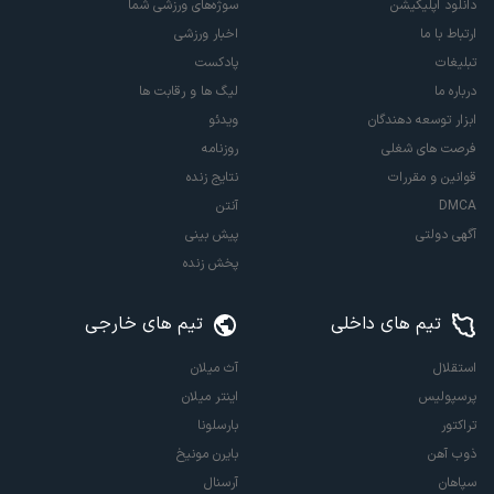
دانلود اپلیکیشن
سوژه‌های ورزشی شما
ارتباط با ما
اخبار ورزشی
تبلیغات
پادکست
درباره ما
لیگ ها و رقابت ها
ابزار توسعه دهندگان
ویدئو
فرصت های شغلی
روزنامه
قوانین و مقررات
نتایج زنده
DMCA
آنتن
آگهی دولتی
پیش بینی
پخش زنده
تیم های داخلی
تیم های خارجی
استقلال
آث میلان
پرسپولیس
اینتر میلان
تراکتور
بارسلونا
ذوب آهن
بایرن مونیخ
سپاهان
آرسنال