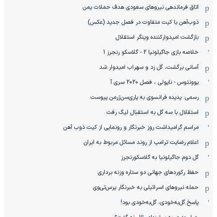
اتاق فرماندهی نیروهای سعودی هدف حملات یمن
ذوب‌آهن با کیت متفاوت در فصل جدید (عکس)
بازگشت امیدوارکننده وینگر استقلال
خلاصه بازی جاگیلونیا 2 - گلاسکو رنجرز 1
آسانی برگشت، گل زد و سهراب امیدوار شد
یوونتوس - ناپولی ، فصل 2020 سری آ
رسمی: پدیده فرانسوی به پاری‌سن‌ژرمن پیوست
استقلال با سه گل به استقبال لیگ رفت
مراسم گرامیداشت روز خبرنگار و رونمایی از کیت ذوب آهن
اعلام رضایت ترامپ از روند مسائل مربوط به ایران
گل دوم جاگیلونیا به گلاسکورنجرز
حفظ رکوردهای جهانی دو ستاره وزنه برداری
حمله نیروهای اسرائیلی به خبرنگار پرس‌تی‌وی
پاسخ گل‌به‌خودی، گل‌به‌خودی بود!