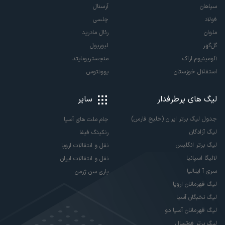
سپاهان
آرسنال
فولاد
چلسی
ملوان
رئال مادرید
گل‌گهر
لیورپول
آلومینیوم اراک
منچستریونایتد
استقلال خوزستان
یوونتوس
لیگ های پرطرفدار
سایر
جدول لیگ برتر ایران (خلیج فارس)
جام ملت های آسیا
لیگ آزادگان
رنکینگ فیفا
لیگ برتر انگلیس
نقل و انتقالات اروپا
لالیگا اسپانیا
نقل و انتقالات ایران
سری آ ایتالیا
پاری سن ژرمن
لیگ قهرمانان اروپا
لیگ نخبگان آسیا
لیگ قهرمانان آسیا دو
لیگ برتر فوتسال