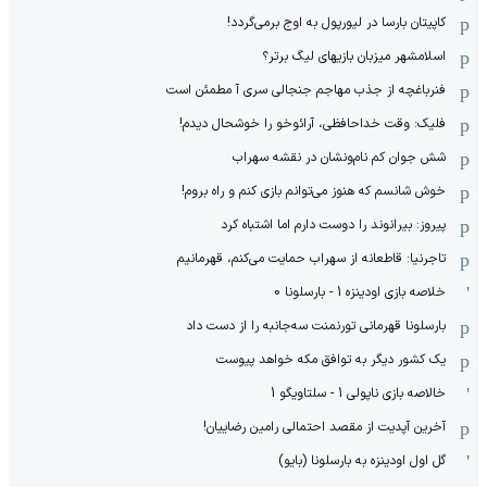
کاپیتان بارسا در لیورپول به اوج برمی‌گردد!
اسلامشهر میزبان بازیهای لیگ برتر؟
فنرباغچه از جذب مهاجم جنجالی سری آ مطمئن است
فلیک: وقت خداحافظی، آرائوخو را خوشحال دیدم!
شش جوان کم نام‌و‌نشان در نقشه سهراب
خوش شانسم که هنوز می‌توانم بازی کنم و راه بروم!
پیروز: بیرانوند را دوست دارم اما اشتباه کرد
تاجرنیا: قاطعانه از سهراب حمایت می‌کنم، قهرمانیم
خلاصه بازی اودینزه 1 - بارسلونا 0
بارسلونا قهرمانی تورنمنت سه‌جانبه را از دست داد
یک کشور دیگر به توافق مکه خواهد پیوست
خالاصه بازی ناپولی 1 - سلتاویگو 1
آخرین آپدیت از مقصد احتمالی رامین رضاییان!
گل اول اودینزه به بارسلونا (بایو)