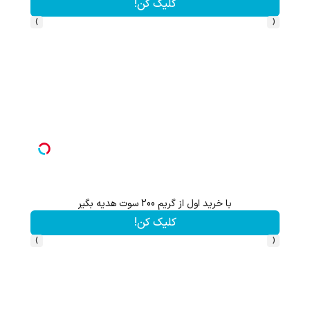
کلیک کن!
›
‹
با خرید اول از گریم 200 سوت هدیه بگیر
تا 70 درصد تخفیف محصولات جین وست + خرید در 4 قسط
کلیک کن!
›
‹