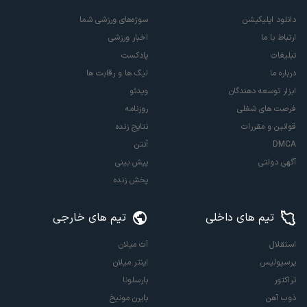
دانلود اپلیکیشن
سوژه‌های ورزشی شما
ارتباط با ما
اخبار ورزشی
تبلیغات
پادکست
درباره ما
لیگ ها و رقابت ها
ابزار توسعه دهندگان
ویدئو
فرصت های شغلی
روزنامه
قوانین و مقررات
نتایج زنده
DMCA
آنتن
آگهی دولتی
پیش بینی
پخش زنده
تیم های داخلی
تیم های خارجی
استقلال
آث میلان
پرسپولیس
اینتر میلان
تراکتور
بارسلونا
ذوب آهن
بایرن مونیخ