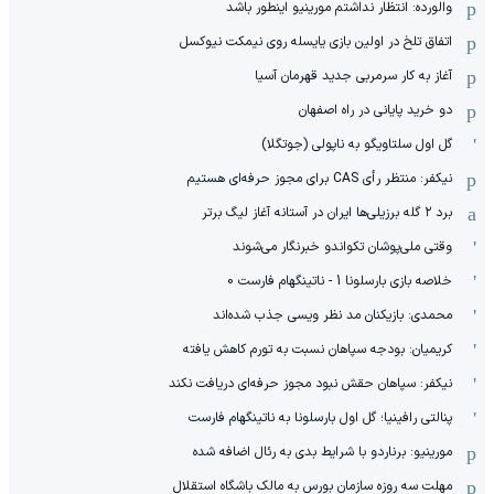
والورده: انتظار نداشتم مورینیو اینطور باشد
اتفاق تلخ در اولین بازی یایسله روی نیمکت نیوکسل
آغاز به کار سرمربی جدید قهرمان آسیا
دو خرید پایانی در راه اصفهان
گل اول سلتاویگو به ناپولی (جوتگلا)
نیکفر: منتظر رأی CAS برای مجوز حرفه‌ای هستیم
برد ۲ گله برزیلی‌ها ایران در آستانه آغاز لیگ برتر
وقتی ملی‌پوشان تکواندو خبرنگار می‌شوند
خلاصه بازی بارسلونا 1 - ناتینگهام فارست 0
محمدی: بازیکنان مد نظر ویسی جذب شده‌اند
کریمیان: بودجه سپاهان نسبت به تورم کاهش یافته
نیکفر: سپاهان حقش نبود مجوز حرفه‌ای دریافت نکند
پنالتی رافینیا؛ گل اول بارسلونا به ناتینگهام فارست
مورینیو: برناردو با شرایط بدی به رئال اضافه شده
مهلت سه روزه سازمان بورس به مالک باشگاه استقلال