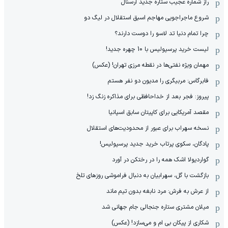
راز شماره عجیب ستاره جدید آرسنال
شروع ماجراجویی مهاجم اسبق استقلال در لیگ دو
چرا تمام دنیا تد لاسو را دوست دارند؟
لیست خرید پرسپولیس با 10 چهره جدید!
مهمان‌ ویژه نفتی‌ها در نقطه مرزی تهران! (عکس)
فابرگاس: مربیگری را مدیون دو نفر هستم
پیروز: فجر بعد از خداحافظی برای مذاکره زنگ زد!
مقصد آمریکایی برای کاپیتان سابق اسپانیا
نسخه سهراب برای عبور از محدودیت‌های استقلال
پادگان، سکوی پرتاب خرید جدید پرسپولیس!
گواردیولا اشک همه را در رختکن در آورد
بازگشت با گل، سهرابیان به دنبال فراموشی روزهای تلخ
از عرش به فرش: مرد نابغه‌ بدون تیم ماند
میلان مشتری ستاره جنجالی جام جهانی شد
شکاری از پیکان بی ام و می‌سازد! (عکس)