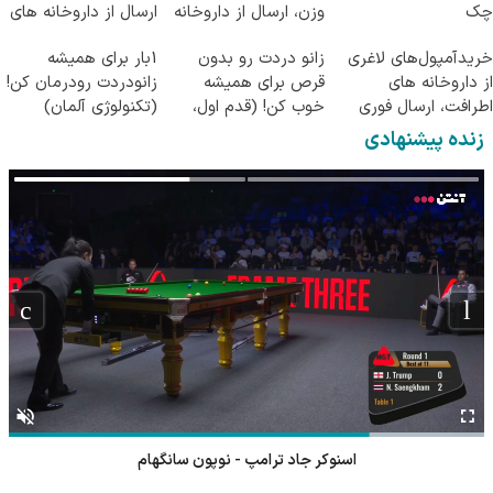
چک
وزن، ارسال از داروخانه
ارسال از داروخانه های
های نزدیکت!
معتبر
خریدآمپول‌های لاغری
زانو دردت رو بدون
1بار برای همیشه
از داروخانه های
قرص برای همیشه
زانودردت رودرمان کن!
اطرافت، ارسال فوری
خوب کن! (قدم اول،
(تکنولوژی آلمان)
همراه با پک یخ!
پرسش‌نامه)
◂پرسشنامه▸
زنده پیشنهادی
اسنوکر جاد ترامپ - نوپون سانگهام