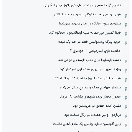
تقدیم گل به مسی؛ حرکت زیبای دی پائول پس از گل‌زنی
فوری: ربیعی رفت، نکونام سرمربی جدید تراکتور
ستاره‌ای بدون جایگاه در رئال مادرید مورینیو!
فیفا کمپین بی‌رحمانه علیه اینفانتینو را محکوم کرد
خرید بزرگ پرسپولیس فعلا در حد یک نیمه
خلاصه بازی اینترمیامی 1 - مونتری 2
نقشه بارسلونا برای بمب تابستانی عوض شد
روزبه، سهراب را برای هفته اول امیدوار کرد
قیمت طلا و سکه امروز یکشنبه ۱۸ مرداد ۱۴۰۵
سپاهان مهاجم هدف و مدافع میانی می‌گیرد
جدول پخش زنده بازی‌های یکشنبه 18 مرداد
دشان آماده حضور در عربستان بود
برناردو: اولین هفته‌ام در رئال سخت بود
ژابی آلونسو: ستاره چلسی یک مانع ذهنی داشت!