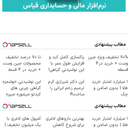
مطالب پیشنهادی
70% تخفیف ویژه جین
پاکسازی کامل کبد و
تا 70 درصد تخفیف
وست + خرید در4
افزایش طول عمر با
محصولات جین وست
قسطه
این نوشیدنی گیاهی!
+ خرید در 4 قسط
کلیک جهت خرید
۱ میلیارد اعتبار خرید
این دکتر شیرازی کرم
این نوشیدنی خوشمزه
طلا | بدون ضامن و
ترمیم زخم ایرانی را
گیاهی چربی های
چک
ساخت!!!
کبدتو میشوره میبره
مطالب پیشنهادی
۱ میلیارد اعتبار خرید
بهترین داروهای لاغری
آمپول های لاغری با
طلا | بدون ضامن و
برای شروع کاهش
یک میلیون تخفیف |