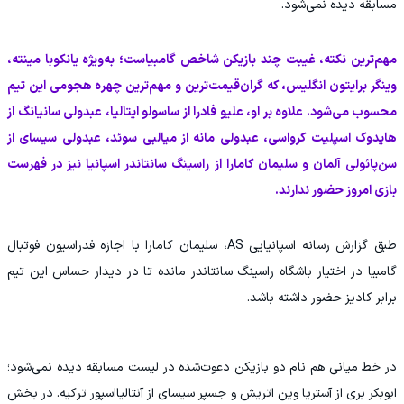
مسابقه دیده نمی‌شود.
مهم‌ترین نکته، غیبت چند بازیکن شاخص گامبیاست؛ به‌ویژه یانکوبا مینته،
وینگر برایتون انگلیس، که گران‌قیمت‌ترین و مهم‌ترین چهره هجومی این تیم
محسوب می‌شود. علاوه بر او، علیو فادرا از ساسولو ایتالیا، عبدولی سانیانگ از
هایدوک اسپلیت کرواسی، عبدولی مانه از میالبی سوئد، عبدولی سیسای از
سن‌پائولی آلمان و سلیمان کامارا از راسینگ سانتاندر اسپانیا نیز در فهرست
بازی امروز حضور ندارند.
طبق گزارش رسانه اسپانیایی AS، سلیمان کامارا با اجازه فدراسیون فوتبال
گامبیا در اختیار باشگاه راسینگ سانتاندر مانده تا در دیدار حساس این تیم
برابر کادیز حضور داشته باشد.
در خط میانی هم نام دو بازیکن دعوت‌شده در لیست مسابقه دیده نمی‌شود؛
ابوبکر بری از آستریا وین اتریش و جسپر سیسای از آنتالیااسپور ترکیه. در بخش