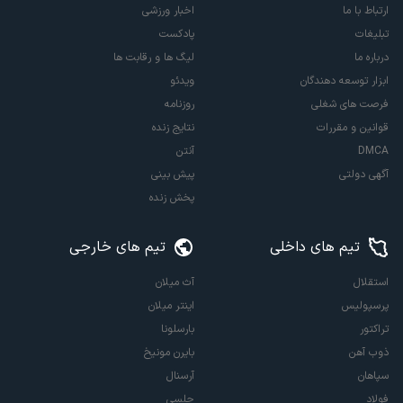
ارتباط با ما
اخبار ورزشی
تبلیغات
پادکست
درباره ما
لیگ ها و رقابت ها
ابزار توسعه دهندگان
ویدئو
فرصت های شغلی
روزنامه
قوانین و مقررات
نتایج زنده
DMCA
آنتن
آگهی دولتی
پیش بینی
پخش زنده
تیم های داخلی
تیم های خارجی
استقلال
آث میلان
پرسپولیس
اینتر میلان
تراکتور
بارسلونا
ذوب آهن
بایرن مونیخ
سپاهان
آرسنال
فولاد
چلسی