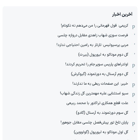
آخرین اخبار
کریمی: قول قهرمانی را من می‌دهم نه نکونام!
فرصت سوزی شهاب زاهدی مقابل دروازه چلسی
مربی پرسپولیس: تارتار به رامین احتیاجی ندارد!
گل دوم موناکو به لیورپول (بیرث)
اولتراهای پاریس سوپرجام را تحریم کردند!
گل دوم آرسنال به دورتموند (گیوکرش)
خیبر: این صفحات ربطی به ما ندارند!
سیو استثنایی علیه مهمترین گل زندگی شهاب!
علت قطع همکاری تراکتور با محمد ربیعی
گل سوم دورتموند به آرسنال (گادو)
پایان تلخ تور پیش‌فصل چلسی مقابل جوهور!
گل اول موناکو به لیورپول (گولووین)