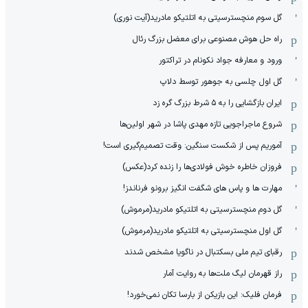
گل سوم منچسترسیتی به اتلتیکو مادرید(آیت نوری)
راه حل هوش مصنوعی برای معضل بزرگ رئال
ورود و معارفه جواد نکونام در تراکتور
گل اول چلسی به جوهور توسط دلاپ
ایران بازگشایی را به ۵ شرط بزرگ گره زد
شروع ماجراجویی تازه مهدی پاشا در شهر اولین‌ها
آموریم پس از شکست سنگین: وقت تصمیم‌گیری است!
فروزان خاطره خوش فولادی‌ها را زنده کرد(عکس)
مهارت ها و پاس های شگفت انگیز برونو فرناندز!
گل دوم منچسترسیتی به اتلتیکو مادرید(مرموش)
گل اول منچسترسیتی به اتلتیکو مادرید(مرموش)
رقبای تیم ملی بسکتبال در ناگویا مشخص‌ شدند
راز قهرمان لیگ ملت‌ها به روایت آمار
فرمان فلیک: این بازیکن از بارسا تکان نمی‌خورد!