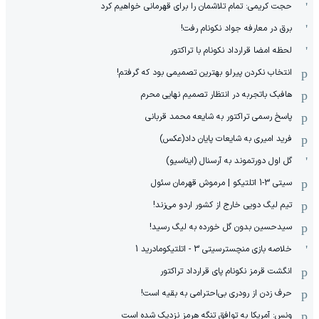
حجت کریمی: تمام تلاشمان را برای قهرمانی خواهیم کرد
برق در معارفه جواد نکونام رفت!
لحظه امضا قرارداد نکونام با تراکتور
انتخاب نکردن پیرلو بهترین تصمیمی بود که گرفتم!
هافبک باتجربه در انتظار تصمیم نهایی محرم
پاسخ رسمی تراکتور به شایعه محمد قربانی
فرید امیری به شایعات پایان داد(عکس)
گل اول دورتموند به آرسنال (ایناسیو)
سیتی 3-1 اتلتیکو | مرموش قهرمان سئول
تیم لیگ دویی خارج از کشور اردو می‌زند!
سیدحسین بدون گل خورده به لیگ رسید!
خلاصه بازی منچسترسیتی 3 - اتلتیکومادرید 1
انگشت قرمز نکونام پای قرارداد تراکتور
حرف زدن از رودری بی‌احترامی به بقیه است!
ونس: آمریکا به توافق تنگه هرمز نزدیک شده است