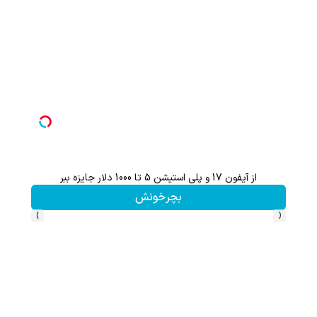
از آیفون 17 و پلی استیشن 5 تا 1000 دلار جایزه ببر
گردونه ش
بچرخونش
›
‹