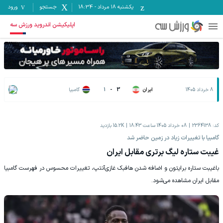
یکشنبه ۱۸ مرداد
-
18:34
جستجو
ورود
اپلیکیشن اندروید ورزش سه
8 خرداد 1405
ایران
3
-
1
گامبیا
کد:
2364138
08 خرداد 1405 ساعت 18:43
15.2K
بازدید
گامبیا با تغییرات زیاد در زمین حاضر شد
غیبت ستاره لیگ برتری مقابل ایران
باغیبت ستاره برایتون و اضافه شدن هافبک غازی‌آنتپ، تغییرات محسوس در فهرست گامبیا
مقابل ایران مشاهده می‌شود.