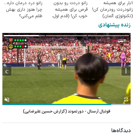
1بار برای همیشه
زانو دردت رو بدون
زانو درد درمان داره…
زانودردت رودرمان کن!
قرص برای همیشه
چرا هنوز داری بهش
(تکنولوژی آلمان)
خوب کن! (قدم اول،
ظلم می‌کنی؟
◂پرسشنامه▸
پرسش‌نامه)
زنده پیشنهادی
فوتبال آرسنال - دورتموند (گزارش حسین علیرضایی)
دیدگاه‌ها