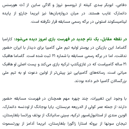
دفاعی، ابوبکر سِدی کینته از ترومسو نروژ و آلاگی ساین از آ.ث هورسنس
دانمارک غایب هستند. در میان دروازه‌بان‌ها نیز ابریما جارژو از پایده
لینامیسکوند استونی در برگه رسمی مسابقه قرار نگرفته است.
در نقطه مقابل، یک نام جدید در فهرست بازی امروز دیده می‌شود:
کارامبا
گاساما. این بازیکن در پوستر اولیه تیم ملی گامبیا برای دیدار با ایران حضور
نداشت، اما در برگه رسمی مسابقه با شماره ۲۱ ثبت شده است. گاساما هافبک
۲۱ ساله گامبیاست که در غازی‌آنتپ ترکیه بازی می‌کند و پست اصلی او هافبک
میانی است. رسانه‌های گامبیایی نیز پیش‌تر از اولین دعوت او به تیم ملی
بزرگسالان گامبیا خبر داده بودند.
با وجود این تغییرات، چند چهره مهم همچنان در فهرست مسابقه حضور
دارند؛ از جمله عمر کولی از الدریعه عربستان، یایا بوجانگ از اودنسه دانمارک،
الوین مندی از استانبول‌اسپور ترکیه، سِینی سانیانگ از بوتف وراتسا بلغارستان،
تیجان سونها از بروئه استارا زاگورا بلغارستان، ابریما آدامز از پورتسموث