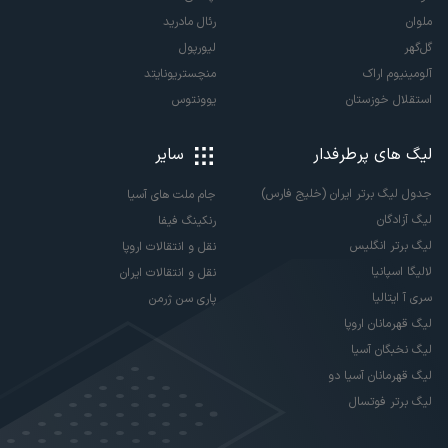
ملوان
رئال مادرید
گل‌گهر
لیورپول
آلومینیوم اراک
منچستریونایتد
استقلال خوزستان
یوونتوس
لیگ های پرطرفدار
سایر
جدول لیگ برتر ایران (خلیج فارس)
جام ملت های آسیا
لیگ آزادگان
رنکینگ فیفا
لیگ برتر انگلیس
نقل و انتقالات اروپا
لالیگا اسپانیا
نقل و انتقالات ایران
سری آ ایتالیا
پاری سن ژرمن
لیگ قهرمانان اروپا
لیگ نخبگان آسیا
لیگ قهرمانان آسیا دو
لیگ برتر فوتسال