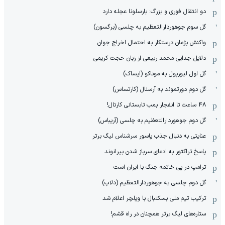
دو انتقال فوری و بزرگ: بارسلونا عجله دارد
گل سوم جوهوردارالتعظیم به چلسی (برگسون)
واکنش پژمان درستکار به احتمال اخراج جوان
دلایل جدایی محمد ربیعی از زبان حجت کریمی
گل اول لیورپول به موناکو (ایساک)
گل دوم دورتموند به آرسنال (کارتساس)
48 ساعت تا انفجار بمب تابستانی کارتال!
گل دوم جوهوردارالتعظیم به چلسی (آریباس)
عنایتی به دنبال جذب پاسور سرشناس لیگ برتر
پاسخ تراکتور به ادعای سرباز شدن بیرانوند
ترامپ در پی خاتمه جنگ با ایران است
گل دوم چلسی به جوهوردارالتعظیم (دلاپ)
ترکیب تیم ملی بسکتبال با ویلچر اعلام شد
ستاره‌های لیگ برتر همچنان در راه قشم!