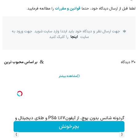
لطفا قبل از ارسال دیدگاه خود، حتما
قوانین و مقررات
را مطالعه فرمایید.
جهت ارسال نظر و دیدگاه خود باید ابتدا وارد سایت شوید. جهت ورود به
سایت
اینجا
را کلیک کنید
30
دیدگاه
بر اساس محبوب ترین
مشاهده بیشتر
گردونه شانس بدون پوچ، از آیفون17تا PS5 و طلای دیجیتال و دلار🔥
بچرخونش
›
‹