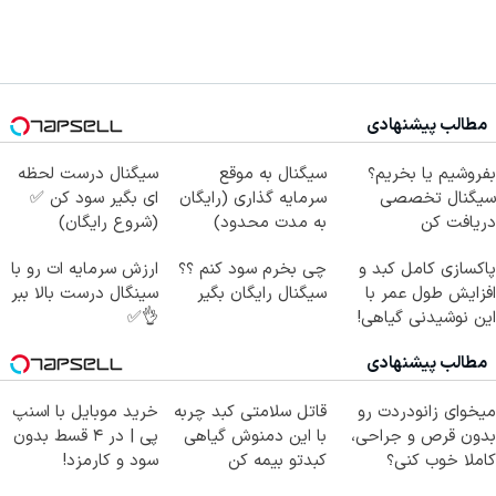
مطالب پیشنهادی
بفروشیم یا بخریم؟
سیگنال به موقع
سیگنال درست لحظه
سیگنال تخصصی
سرمایه گذاری (رایگان
ای بگیر سود کن ✅
دریافت کن
به مدت محدود)
(شروع رایگان)
پاکسازی کامل کبد و
چی بخرم سود کنم ؟؟
ارزش سرمایه ات رو با
افزایش طول عمر با
سیگنال رایگان بگیر
سینگال درست بالا ببر
این نوشیدنی گیاهی!
👌✅
کلیک جهت خرید
مطالب پیشنهادی
میخوای زانودردت رو
قاتل سلامتی کبد چربه
خرید موبایل با اسنپ
بدون قرص و جراحی،
با این دمنوش گیاهی
پی | در ۴ قسط بدون
کاملا خوب کنی؟
کبدتو بیمه کن
سود و کارمزد!
((پرسش‌نامه))