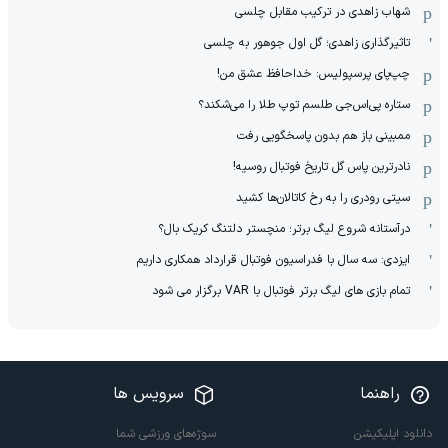
شهاب زاهدی در ترکیب مقابل چلسی
تاثیرگذاری زاهدی؛ گل اول جوهور به چلسی
چپ‌پای پرسپولیس: خداحافظ عشق من!
ستاره پی‌اس‌جی طلسم توپ طلا را می‌شکند؟
ممبینی باز هم بدون پاسخگویی رفت
نادر‌ترین پاس گل تاریخ فوتبال روسیه!
سیتی رودری را به رخ کاتالان‌ها کشید
درآستانه شروع لیگ برتر؛ منچستر دلتنگ کریک بال؟
ایزدی: سه سال با فدراسیون فوتبال قرارداد همکاری داریم
تمام بازی های لیگ برتر فوتبال با VAR برگزار می شود
راهنما
سرویس ها
دانلود اپلیکیشن
سوژه‌های ورزشی شما