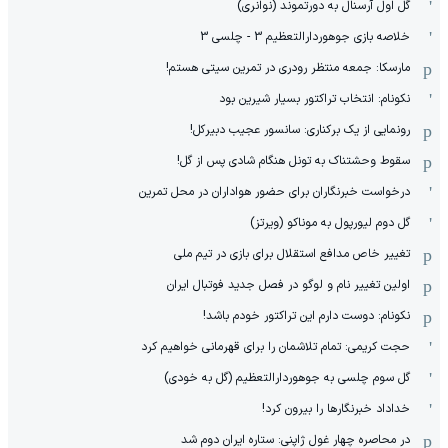
گل اول آرسنال به دورتموند (نوانری)
خلاصه بازی جوهوردارالتعظیم 3 - چلسی 3
مارسکا: جمعه منتظر رودری در تمرین سیتی هستم!
نکونام: انتخاب تراکتور بسیار شیرین بود
رونمایی از یک برکناری: سانسور عجیب دبیرکل!
سقوط وحشتناک به تونل هنگام شادی پس از گل!
درخواست خبرنگاران برای حضور هواداران در محل تمرین
گل دوم لیورپول به موناکو (ویرتز)
تغییر خاص مدافع استقلال برای بازی در تیم ملی
اولین تغییر نام و لوگو در فصل جدید فوتبال ایران
نکونام: دوست دارم این تراکتور خودم باشد!
حجت کریمی: تمام تلاشمان را برای قهرمانی خواهیم کرد
گل سوم چلسی به جوهوردارالتعظیم (گل به خودی)
خداداد خبرنگارها را بیرون کرد!
در محاصره چهار غول ژاپنی: ستاره ایران دوم شد