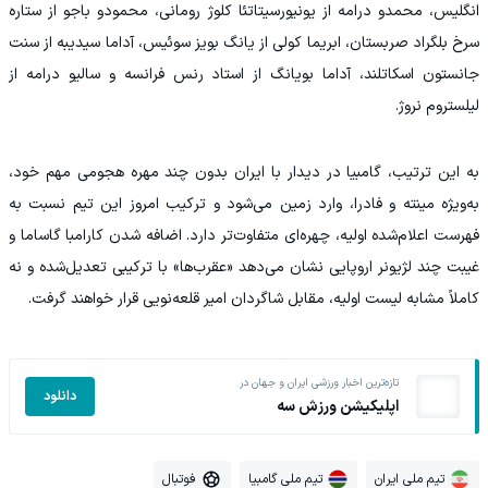
انگلیس، محمدو درامه از یونیورسیتاتئا کلوژ رومانی، محمودو باجو از ستاره
سرخ بلگراد صربستان، ابریما کولی از یانگ بویز سوئیس، آداما سیدیبه از سنت
جانستون اسکاتلند، آداما بویانگ از استاد رنس فرانسه و سالیو درامه از
لیلستروم نروژ.
به این ترتیب، گامبیا در دیدار با ایران بدون چند مهره هجومی مهم خود،
به‌ویژه مینته و فادرا، وارد زمین می‌شود و ترکیب امروز این تیم نسبت به
فهرست اعلام‌شده اولیه، چهره‌ای متفاوت‌تر دارد. اضافه شدن کارامبا گاساما و
غیبت چند لژیونر اروپایی نشان می‌دهد «عقرب‌ها» با ترکیبی تعدیل‌شده و نه
کاملاً مشابه لیست اولیه، مقابل شاگردان امیر قلعه‌نویی قرار خواهند گرفت.
تازه‌ترین اخبار ورزشی ایران و جهان در
دانلود
اپلیکیشن ورزش سه
تیم ملی ایران
تیم ملی گامبیا
فوتبال