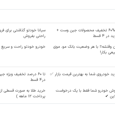
تا %60 تخفیف محصولات جین وست +
سیانا خودتو گذاشتی برای فرو
 در 4 قسط
راحتی بفروش
ن وقتشه‼️ با هر وضعیت بانک مو، موی
خودرو خودتو راحت و سریع 
عی بکار!
د خودروی شما به بهترین قیمت بازار ✅
در4 قسط
وش خودرو شما فقط با یک درخواست
خرید طلا به صورت قسطی از د
این ✔
پرداخت 12 ماهه )