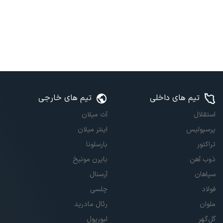
تیم های داخلی
تیم های خارجی
استقلال
آث میلان
پرسپولیس
اینتر میلان
تراکتور
بارسلونا
ذوب آهن
بایرن مونیخ
سپاهان
آرسنال
فولاد
چلسی
ملوان
رئال مادرید
گل‌گهر
لیورپول