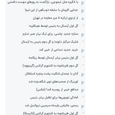
با انگیزه مثل لیموچی، بازگشت به روزهای دوست داشتنی
جدایی کاپیتان با سابقه ذوب‌آهن از این تیم!
از اردوی ترکیه تا میز معاینه در تهران
گل اول آرسنال به بتیس توسط هینکاپیه
ستاره جدید چلسی: برای لیگ برتر صبر ندارم
شلیک مرگبار دئوسا و گل دوم بتیس به آرسنال
خرید جدید نساجی از خیبر آمد
گل اول بتیس برابر آرسنال توسط ریکلمه
گل دوم فنرباغچه به اشتورم گراتس (گرینوود)
آدان با چمدان شکایت پشت پنجره استقلال
اوربیگ از صحبت‌های نویر شگفت‌زده شد
مدافع خیبر از روسیه آمد! (عکس)
آمادگی توپچی‌ها برای تقابل برابر بتیس
رسمی: ماتیاس یایسله سرمربی نیوکسل شد
گل اول فنرباغچه به اشتورم گراتس (تالیسکا)