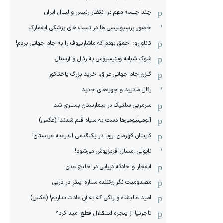
چند جلسه مهم در انتظار رئیس والیبال ایران
حضور پرسپولیسی ها در تست های پزشکی ایفمارک
کاناوارو: احمق بودم که ماشاریپوف را به جام جهانی بردم!
شوک شبانه وینیسیوس به رئال و آرسنال
گلزن جام جهانی عراق، خرید بزرگ پاختاکور
رئال مادرید و چهره‌های جدید
سرمربی سلتیک در بیمارستان بستری شد
آلومینیومی‌ها دست به سیاه قلم شدند! (عکس)
کاپیتان قهرمان اروپا در یک‌قدمی الدرعیه عربستان!
ناپولی امسال قرمزپوش می‌شود!
انفجار و حادثه دریایی در خلیج عدن
مصدومیت نگران‌کننده ستاره اینتر در دربی
امید عالیشاه و رنگی که به آن عادت نداریم! (عکس)
تاجرنیا از پنجره استقلال قطع امید کرد؟