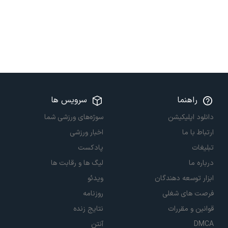
راهنما
سرویس ها
دانلود اپلیکیشن
سوژه‌های ورزشی شما
ارتباط با ما
اخبار ورزشی
تبلیغات
پادکست
درباره ما
لیگ ها و رقابت ها
ابزار توسعه دهندگان
ویدئو
فرصت های شغلی
روزنامه
قوانین و مقررات
نتایج زنده
DMCA
آنتن