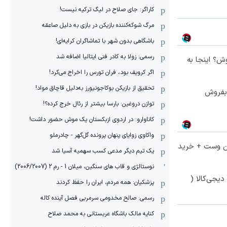
کاراگر: جای صلاح در لیگ ترکیه نیست!
مرگ شوکه‌کننده بازیکن در بازی به دلیل صاعقه
باشگاهی بدون شهر با تماشاگران کرایه‌ای!
رسمی: زولا به کادر فنی ایتالیا اضافه شد
ش؟ اینجا به
اگر کرویف بود، فران تورس را اخراج می‌کرد!
تحقیق از بازیکن بوکاجونیورز به‌دلیل قاچاق مواد!
بفروش
توازن دروغین: بارسا بیشتر از رئال خرج کرده؟!
کاناوارو: در اردوی ازبکستان یک موش حضور داشت!
واکاوی زوایای پنهان پرونده گل‌گهر - چادرملو
تا 60 درصد تخفیف ویژه جین وست + خرید
یک تیم دیگر مدعی کسب سهمیه آسیا شد
نوستالژی و قاب های سنگین، میلان 1 - رم 2 (2006/2007)
یجی‌کالا (
پزشکیان: همه مردم، ایران را حفظ کردند
رسمی: صالح مخدومی سرمربی فصل آینده کاله
کنایه مالک باشگاه عربستانی به محمد صلاح