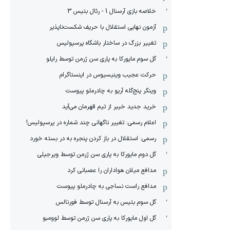
خلاصه بازی آرسنال 1 - رئال بتیس 3
آزمون نهایی استقلال با حریف شکست‌ناپذیر
تغییر بزرگ در ساختار باشگاه پرسپولیس
گل سوم مایورکا به پاری سن ژرمن توسط رایلو
حرکت عجیب وینیسیوس در اینستاگرام
وینگر پنج‌گله آریو به چادرملو پیوست
خرید جدید خیبر از تیم قهرمان می‌آید
اعلام رسمی: تغییر ناگهانی چند شماره در پرسپولیس!
رسمی: استقلال در باز کردن پنجره به در بسته خورد
گل دوم مایورکا به پاری سن ژرمن توسط ویرجیلی
مدافع میلان هواداران را عصبانی کرد
مدافع راست نساجی به چادرملو پیوست
گل سوم بتیس به آرسنال توسط فورنالس
گل اول مایورکا به پاری سن ژرمن توسط لوومبو