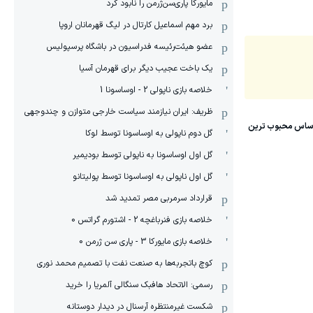
مایورکا پاری‌سن‌ژرمن را نابود کرد
برد مهم اسماعیل کارتال در لیگ قهرمانان اروپا
عضو هیئت‌رئیسه فدراسیون در باشگاه پرسپولیس
یک باخت عجیب دیگر برای قهرمان آسیا
خلاصه بازی ناپولی 2 - اوساسونا 1
ظریف: ایران نیازمند سیاست خارجی متوازن و چندوجهی
گل دوم ناپولی به اوساسونا توسط لوکا
گل اول اوساسونا به ناپولی توسط بودیمیر
گل اول ناپولی به اوساسونا توسط پولیتانو
قرارداد سرمربی مصر تمدید شد
خلاصه بازی فنرباغچه 2 - اشتورم گراتس 0
خلاصه بازی مایورکا 3 - پاری سن ژرمن 0
کوچ باتجربه‌ها به صنعت نفت با تصمیم محمد نوری
رسمی: الاتحاد هافبک سنگالی آلمریا را خرید
شکست غیرمنتظره آرسنال در دیدار دوستانه