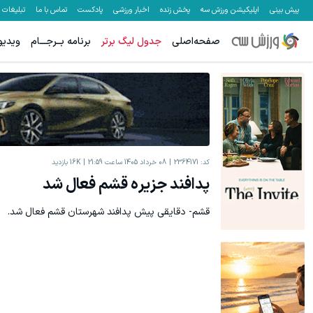
پیش بینی
اپلیکیشن ورزش سه
پخش زنده
اخبار ورزشی
پادکست
تماس با ما
تبلیغات
صفحه‌اصلی
جدول لیگ برتر
برنامه بــرجـــام
ویدیو
کد:
2364171
08 خرداد 1405 ساعت 21:59
16K
بازدید
پدافند جزیره قشم فعال شد
قشم‌- دقایقی پیش پدافند شهرستان قشم فعال شد.