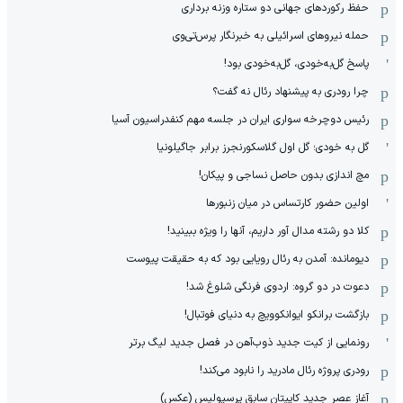
حفظ رکوردهای جهانی دو ستاره وزنه برداری
حمله نیروهای اسرائیلی به خبرنگار پرس‌تی‌وی
پاسخ گل‌به‌خودی، گل‌به‌خودی بود!
چرا رودری به پیشنهاد رئال نه گفت؟
رئیس دوچرخه سواری ایران در جلسه مهم کنفدراسیون آسیا
گل به خودی؛ گل اول گلاسکورنجرز برابر جاگیلونیا
مچ اندازی بدون حاصل نساجی و پیکان!
اولین حضور کارتساس در میان زنبورها
کلا دو‌ رشته مدال آور داریم، آنها را ویژه ببینید!
دیومانده: آمدن به رئال رویایی بود که به حقیقت پیوست
دعوت در دو گروه: اردوی فرنگی شلوغ شد!
بازگشت برانکو ایوانکوویچ به دنیای فوتبال!
رونمایی از کیت جدید ذوب‌آهن در فصل جدید لیگ برتر
رودری پروژه رئال مادرید را نابود می‌کند!
آغاز عصر جدید کاپیتان سابق پرسپولیس (عکس)