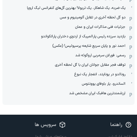
یک ضربه، یک شاهکار، یک تریولا! بهترین گل‌های کنفرانس لیگ اروپا
دو گل لحظه آخری در تقابل آلومینیوم و مس
جزئیات فنی مذاکرات ایران و عمان
بازدید سرزده رئیس پارالمپیک از اردوی دختران پاراتکواندو
احمد نور و پایان سریع شایعه پرسپولیس! (عکس)
رسمی: فورلان سرمربی اروگوئه شد
توقف فجر مقابل جوانان ایران با گل لحظه آخری
رونالدو در یونایتد، انفجار یک نبوغ
الساندرو، یار باوفای یوونتوس
ارزشمندترین هافبک ایران مشخص شد
راهنما
سرویس ها
دانلود اپلیکیشن
سوژه‌های ورزشی شما