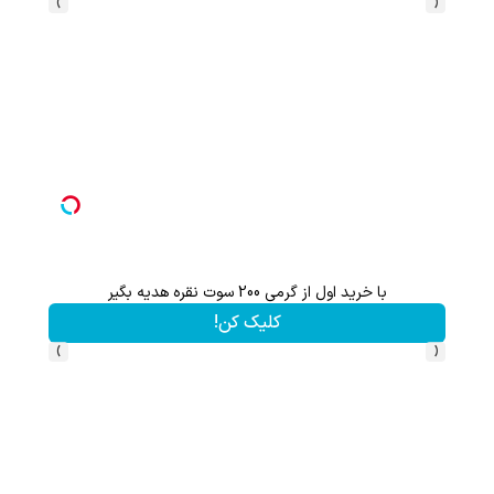
›
‹
با خرید اول از گرمی 200 سوت نقره هدیه بگیر
گردونه شانس بدون 
کلیک کن!
›
‹