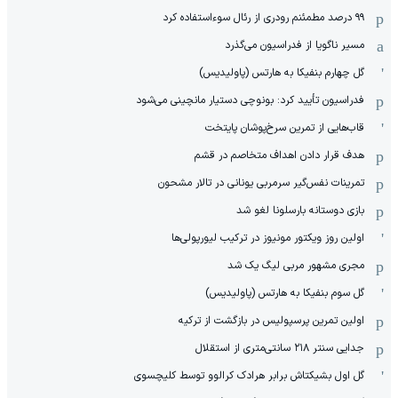
۹۹ درصد مطمئنم رودری از رئال سوءاستفاده کرد
مسیر ناگویا از فدراسیون می‌گذرد
گل چهارم بنفیکا به هارتس (پاولیدیس)
فدراسیون تأیید کرد: بونوچی دستیار مانچینی می‌شود
قاب‌هایی از تمرین سرخ‌پوشان پایتخت
هدف قرار دادن اهداف متخاصم در قشم
‏تمرینات نفس‌گیر سرمربی یونانی در تالار مشحون
بازی دوستانه بارسلونا لغو شد
اولین روز ویکتور مونیوز در ترکیب لیورپولی‌ها
مجری مشهور مربی لیگ یک شد
گل سوم بنفیکا به هارتس (پاولیدیس)
اولین تمرین پرسپولیس در بازگشت از ترکیه
جدایی سنتر ۲۱۸ سانتی‌متری از استقلال
گل اول بشیکتاش برابر هرادک کرالوو توسط کلیچسوی