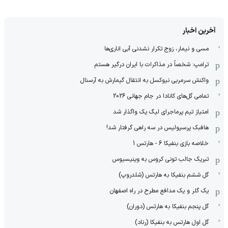
آخرین اخبار
مسی و نیمار، زوج تکرار نشدنی آبی اناری‌ها
ترامپ: شخصاً در مذاکرات با ایران درگیر هستم
واکنش سرمربی نیوکسل به انتقال گیمارش به آرسنال
تمامی گل‌های کانادا در جام جهانی 2026
امتیاز تیم پرماجرای لیگ یک واگذار شد
هافبک پرسپولیس در سه راهی گرفتار شد!
خلاصه بازی بنفیکا 6 - هارتس 1
تبریک جالب تونی کروس به وینیسیوس
گل ششم بنفیکا به هارتس (شلدروپ)
یک گلر و یک مدافع مطرح در راه اصفهان
گل پنجم بنفیکا به هارتس (دوران)
گل اول هارتس به بنفیکا (رناد)