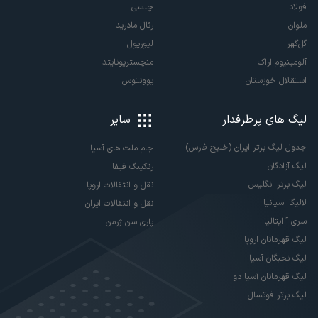
فولاد
چلسی
ملوان
رئال مادرید
گل‌گهر
لیورپول
آلومینیوم اراک
منچستریونایتد
استقلال خوزستان
یوونتوس
لیگ های پرطرفدار
سایر
جدول لیگ برتر ایران (خلیج فارس)
جام ملت های آسیا
لیگ آزادگان
رنکینگ فیفا
لیگ برتر انگلیس
نقل و انتقالات اروپا
لالیگا اسپانیا
نقل و انتقالات ایران
سری آ ایتالیا
پاری سن ژرمن
لیگ قهرمانان اروپا
لیگ نخبگان آسیا
لیگ قهرمانان آسیا دو
لیگ برتر فوتسال