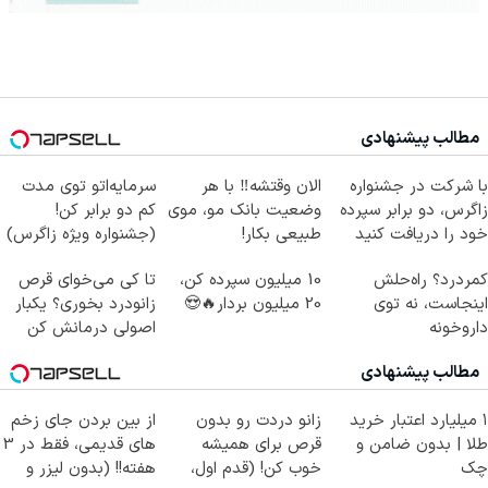
مطالب پیشنهادی
با شرکت در جشنواره
الان وقتشه‼️ با هر
سرمایه‌اتو توی مدت
زاگرس، دو برابر سپرده
وضعیت بانک مو، موی
کم دو برابر کن!
خود را دریافت کنید
طبیعی بکار!
(جشنواره ویژه زاگرس)
🔥
کمردرد؟ راه‌حلش
10 میلیون سپرده کن،
تا کی می‌خوای قرص
اینجاست، نه توی
20 میلیون بردار🔥😍
زانودرد بخوری؟ یکبار
داروخونه
اصولی درمانش کن
مطالب پیشنهادی
۱ میلیارد اعتبار خرید
زانو دردت رو بدون
از بین بردن جای زخم
طلا | بدون ضامن و
قرص برای همیشه
های قدیمی، فقط در 3
چک
خوب کن! (قدم اول،
هفته!! (بدون لیزر و