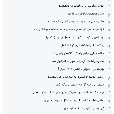
خوشامدگویی رئال مادرید به دیامونده
میلاد محمدی بالاخره در 11 نفر
حالا رسمی است: وینیسیوس شش ساله بست
اتاق فرماندهی نیروهای سعودی هدف حملات موشکی یمن
ذوب‌آهن با کیت متفاوت در فصل جدید (عکس)
بازگشت امیدوارکننده وینگر استقلال
خلاصه بازی جاگیلونیا 2 - گلاسکو رنجرز 1
آسانی برگشت، گل زد و سهراب امیدوار شد
یوونتوس - ناپولی ، فصل 2020 سری آ
رسمی: پدیده فرانسوی به پاری‌سن‌ژرمن پیوست
استقلال با سه گل به استقبال لیگ رفت
مراسم گرامیداشت روز خبرنگار و رونمایی از کیت ذوب آهن
اعلام رضایت ترامپ از روند مسائل مربوط به ایران
گل دوم جاگیلونیا به گلاسکورنجرز