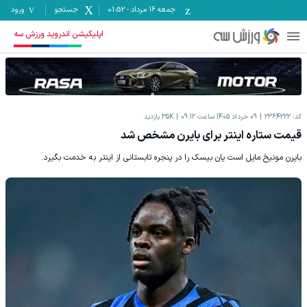
جمعه ۱۶ مرداد
-
01:52
جستجو
ورود
اپلیکیشن اندروید ورزش سه
کد:
2364222
09 خرداد 1405 ساعت 09:12
35K
بازدید
قیمت ستاره اینتر برای بایرن مشخص شد
بایرن مونیخ مایل است یان بیسک را در پنجره تابستانی از اینتر به خدمت بگیرد.