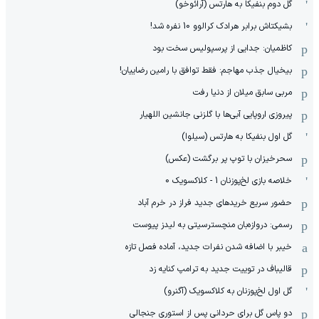
گل دوم بنفیکا به هارتس (آرائوخو)
بشیکتاش برابر هرادک کرالوو 10 نفره شد!
کاظمیان: جدایی از پرسپولیس سخت بود
بیخیال جذب مهاجم: فقط توافق با رامین رضاییان!
مربی سابق میلان از دنیا رفت
پیروزی اروپایی آبی‌ها با گلزنی جانشین اللهیار
گل اول بنفیکا به هارتس (سیلوا)
سحرخیزان با توپ پر برگشت (عکس)
خلاصه بازی لخ‌پوزنان 1 - کلاکسویک 0
حضور سریع خریدهای جدید فراز در خرم آباد
رسمی: دروازه‌بان منچسترسیتی به لیدز پیوست
خیبر با اضافه شدن نفرات جدید، آماده فصل تازه
قالیباف در توییت جدید به ترامپ کنایه زد
گل اول لخ‌پوزنان به کلاکسویک (آگنرو)
دو پاس گل برای حردانی پس از استوری جنجالی