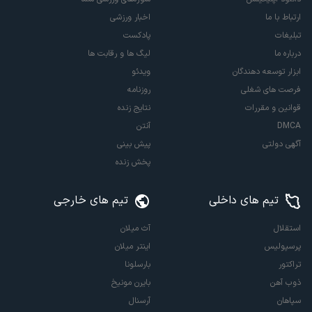
ارتباط با ما
اخبار ورزشی
تبلیغات
پادکست
درباره ما
لیگ ها و رقابت ها
ابزار توسعه دهندگان
ویدئو
فرصت های شغلی
روزنامه
قوانین و مقررات
نتایج زنده
DMCA
آنتن
آگهی دولتی
پیش بینی
پخش زنده
تیم های داخلی
تیم های خارجی
استقلال
آث میلان
پرسپولیس
اینتر میلان
تراکتور
بارسلونا
ذوب آهن
بایرن مونیخ
سپاهان
آرسنال