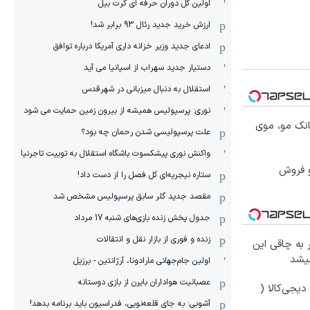
اولین گل دوران حرفه ای گرت بیل
ارزش خرید جدید رئال 93 برابر شد!
ادعای جدید وزیر خزانه داری آمریکا درباره توافق
دستیار جدید سهراب از اسپانیا می آید
استقلال به دنبال میزبانی در شهرقدس
نوری: پرسپولیس همیشه از بیرون زمین حمایت می شود
انک مو، موی
علت پرسپولیسی شدن رحمان چه بود؟
واکنش نوری پیشکسوت باشگاه استقلال به توییت تاجرنیا
و فروش
ستاره نیجریه‌ای کل فصل را از دست داد!
مقصد جدید گلر سابق پرسپولیس مشخص شد
جدول پخش زنده بازی‌های شنبه 17 مرداد
زنده و فوری از بازار نقل و انتقالات
 به چاقی این
چیشد
اولین جام‌جهانی مارادونا، آرژانتین - برزیل
عصبانیت هواداران بایرن از بازی دوستانه
یجی‌کالا (
آشوبی: به جای قلعه‌نویی، فدراسیون باید برنامه بدهد!