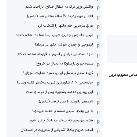
واکنش وزیر ترک به انتقال صلاح: ناراحت شدم
انتقال مهم پدیده 20 ساله منتفی شد (عکس)
عراق سرمربی جام ملتها را انتخاب کرد
مربی جاسوس چمپیونشیپ: رسانه‌ها بد نشانم دادند
لیموچی و چیدن خوشه انگور در مرداد!
سود استثنایی ترابزون اسپور از قرارداد محمد صلاح
ستاره جوان بارسلونا به دنبال در خروج!
گزینه سابق تیم ملی ایران، نامزد هدایت الجزایر!
جابه‌جایی ۸۳۰ کیلومتری غیرت به‌خاطر کانیه وست!
این بهترین مقصد رشفورد پس از بارسلوناست
زاده‌عطار بازوبند را پس گرفت (عکس)
با این وضع، سیتی ششم یا هفتم می‌شود!
قشم جزیره‌ای که می‌خواهد لیگ برتری شود
انتقاد صریح واعظ آشتیانی از مدیریت در استقلال