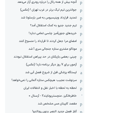
آنچه بیش از همه رئال را درباره رودری آزار می‌دهد
جوانترین تیم لیگ برتر در غرب تهران ! (عکس)
تمدید قرارداد وینیسیوس به ضرر بارسلونا شد
تیم جدید جنپو به کمک استقلال آمد؟
خریدهای جنون‌آمیز چلسی تمامی ندارد!
امضای مرا جعل کردند تا قرارداد را منسوخ کنند
موناکو مشتری ستاره جنجالی سری آ شد
چینی: بعضی بازیکنان در حد پیراهن استقلال نبودند
آزمون برای 7 روز دیگر برنامه دارد! (عکس)
ایستگاه پزشکی قبل از شروع فصل آبی شد
سرنوشت عجیب: هیچکس ستاره آلمانی را نمی‌خواهد!
لحظه به لحظه با اخبار نقل و انتقالات ایران
خاطره‌انگیز، منچستریونایتد2 - آرسنال 0
مقصد کاپیتان مس مشخص شد
آغاز فصل جدید النصر بدون رونالدو!