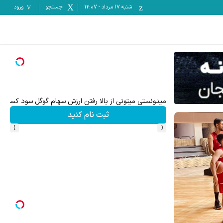
شنبه ۱۷ مرداد
-
12:07
جستجو
ورود
میدونستی میتونی از بالا رفتن ارزش سهام گوگل سود کسب 
بهتر
ثبت نام کنید
›
‹