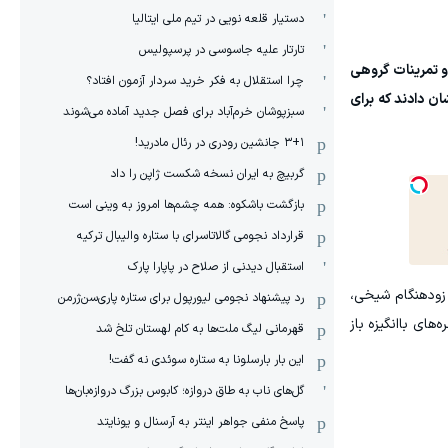
دستیار قلعه نویی در تیم ملی ایتالیا
تارتار علیه جاسوسی در پرسپولیس
ز شرایط مسابقه و تمرینات گروهی
چرا استقلال به فکر خرید سردار آزمون افتاد؟
ان دادند که برای
سبزپوشان خرم‌آباد برای فصل جدید آماده می‌شوند
۳+۱ جانشین رودری در رئال مادرید!
گربیچ به ایران نسخه شکست ژاپن را داد
بازگشت باشکوه: همه چشم‌ها امروز به وینی است
قرارداد نجومی گالاتاسرای با ستاره والیبال ترکیه
استقبال دیدنی از صلاح در پاپارا پارک
 زودهنگام شیخی،
رد پیشنهاد نجومی لیورپول برای ستاره پاری‌سن‌ژرمن
ای باانگیزه باز
قهرمانی لیگ ملت‌ها به کام لهستان تلخ شد
این بار بارسلونا به ستاره سوئدی نه گفت!
گل‌های ناب به طاق دروازه؛ کابوس بزرگ دروازه‌بان‌ها
پاسخ منفی جواهر اینتر به آرسنال و یونایتد