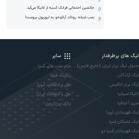
جانشین احتمالی فرانک کسیه از لالیگا می‌آید
بمب شبانه: رونالد آرائوخو به لیورپول پیوست!
لیگ های پرطرفدار
سایر
جدول لیگ برتر ایران (خلیج فارس)
جام ملت های آسیا
لیگ آزادگان
رنکینگ فیفا
لیگ برتر انگلیس
نقل و انتقالات اروپا
لالیگا اسپانیا
نقل و انتقالات ایران
سری آ ایتالیا
پاری سن ژرمن
لیگ قهرمانان اروپا
لیگ نخبگان آسیا
لیگ قهرمانان آسیا دو