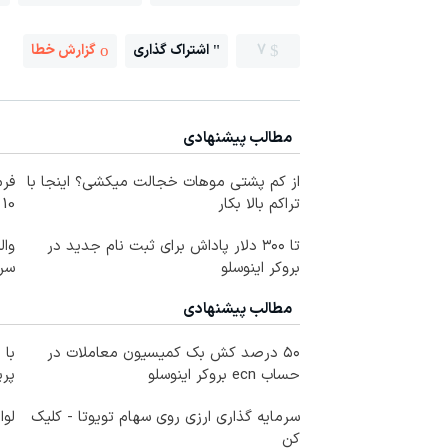
7
اشتراک گذاری
گزارش خطا
مطالب پیشنهادی
از کم پشتی موهات خجالت میکشی؟ اینجا با
فرم
تراکم بالا بکار
10 سال جوانتر شو😍
تا ۳۰۰ دلار پاداش برای ثبت نام جدید در
وال
بروکر اینوسلو
سرم
مطالب پیشنهادی
۵۰ درصد کش بک کمیسیون معاملات در
با 
حساب ecn بروکر اینوسلو
پر
سرمایه گذاری ارزی روی سهام تویوتا - کلیک
لوا
کن