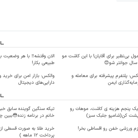
ول بی‌نظیر برای آقایان! با این کاشت مو
الان وقتشه‼️ با هر وضعیت ب
طبیعی بکار!
کس: پلتفرم پیشرفته برای معامله و
والکس: بازار امن برای خرید 
ایه‌گذاری ایمن
دارایی‌های دیجیتال
یک پنجم هزینه ی کاشت، موهات رو
تیکه سنگین گوینده سابق خبر
پشت کن(شامپو جلبک سبز)
خانم در برنامه زنده😳ببین 
زم ورزشی خفن رو اقساطی بخر!
خرید طلا به صورت قسطی از د
پرداخت 12 ماهه )