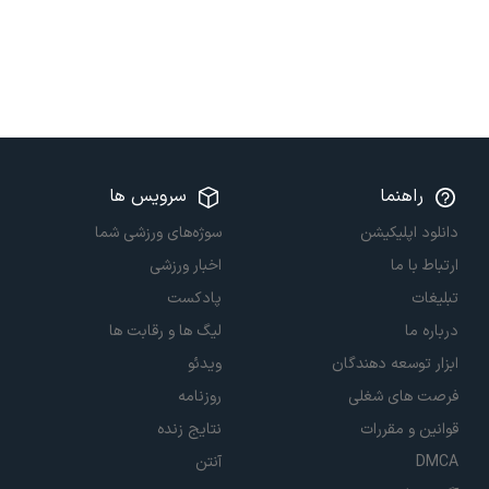
راهنما
سرویس ها
دانلود اپلیکیشن
سوژه‌های ورزشی شما
ارتباط با ما
اخبار ورزشی
تبلیغات
پادکست
درباره ما
لیگ ها و رقابت ها
ابزار توسعه دهندگان
ویدئو
فرصت های شغلی
روزنامه
قوانین و مقررات
نتایج زنده
DMCA
آنتن