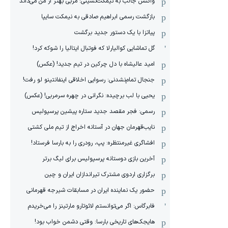
واکنش جالب به نیمکت‌نشینی: مربی بهتر از من می‌داند
بازگشت رسمی ابراهیم صادقی به نیمکت سایپا
پیاتزا با یک دستور جدید برگشت
گل تماشایی کوالیارلا که فوتبال ایتالیا را شوکه کرد!
امید عالیشاه با دل چرکین در تیم جدید! (عکس)
جنجال تمام‌نشدنی:‌ رسوایی اخلاقی اینفانتینو لو رفت!
یحیی با لب برچیده: نگرانی در چهره سرمربی! (عکس)
رسمی: فجر مقصد جدید ستاره پیشین پرسپولیس
نایب‌قهرمان جهان در آستانه اخراج از تیم ملی کشتی
افشاگری غیرمنتظره: پپ، رودری را به بارسا فرستاد!
آخرین بازی دوستانه پرسپولیس برای لیگ برتر
برگزاری اردوی مشترک تیراندازان ایران و چین
حضور یک نماینده ایران در مسابقات شیرجه قهرمانی
فابرگاس: اگر می‌توانستم لائوتارو مارتینز را می‌خریدم
هایجک‌های تاریخی بارسا: وقتی دشمن خواب بود!