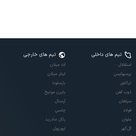
تیم های داخلی
تیم های خارجی
استقلال
آث میلان
پرسپولیس
اینتر میلان
تراکتور
بارسلونا
ذوب آهن
بایرن مونیخ
سپاهان
آرسنال
فولاد
چلسی
ملوان
رئال مادرید
گل‌گهر
لیورپول