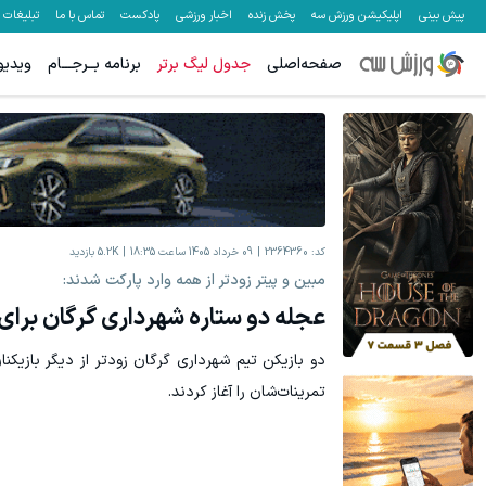
پیش بینی
اپلیکیشن ورزش سه
پخش زنده
اخبار ورزشی
پادکست
تماس با ما
تبلیغات
صفحه‌اصلی
جدول لیگ برتر
برنامه بــرجـــام
ویدیو
کد:
2364360
09 خرداد 1405 ساعت 18:35
5.2K
بازدید
مبین و پیتر زودتر از همه وارد پارکت شدند:
عجله دو ستاره شهرداری گرگان برای
دو بازیکن تیم شهرداری گرگان زودتر از دیگر بازیکن
تمرینات‌شان را آغاز کردند.