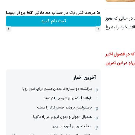
۵۰ درصد کش بک در حساب معاملاتی ecn بروکر اینوسلو
در حالی که هنوز
ثبت نام کنید
›
‹
ای خود را به رخ
 که در فصول اخیر
رلو در این تمرین
آخرین اخبار
بازگشت دو ستاره: تا دندان مسلح برای فتح اروپا
فولاد؛ آماده برای شروعی قدرتمند
پرسپولیس پرونده حسین‌نژاد را بست
هندبال، جوان و بدون لژیونر در راه ناگویا
جنگ تحریمی آمریکا و چین