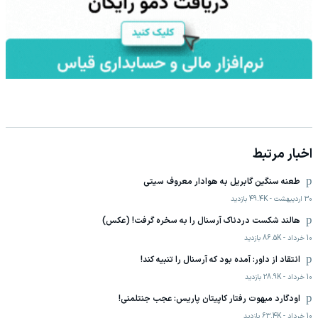
اخبار مرتبط
طعنه سنگین گابریل به هوادار معروف سیتی
30 اردیبهشت
-
49.4K
بازدید
هالند شکست دردناک آرسنال را به سخره گرفت!‌ (عکس)
10 خرداد
-
86.5K
بازدید
انتقاد از داور: آمده بود که آرسنال را تنبیه کند!
10 خرداد
-
28.9K
بازدید
اودگارد مبهوت رفتار کاپیتان پاریس: عجب جنتلمنی!
10 خرداد
-
63.4K
بازدید