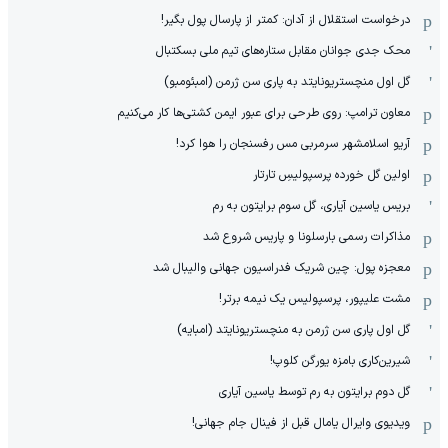
درخواست استقلال از آدان: کمتر از پارسال پول بگیر!
محک جدی ‌جوانان مقابل ستاره‌های تیم ملی بسکتبال
گل اول منچستریونایتد به پاری سن ژرمن (امبئومبو)
معاون ترامپ: روی طرحی برای عبور ایمن کشتی‌ها کار می‌کنیم
آریو اسلامشهر سرمربی مس رفسنجان را هوا کرد!
اولین گل خورده پرسپولیسِ تارتار
بریس یاسین آیاری، گل سوم برایتون به رم
مذاکرات رسمی بارسلونا و پاریس شروع شد
معجزه پول: چین شریک فدراسیون جهانی والیبال شد
مشت علیپور، پرسپولیس یک نیمه برتر!
گل اول پاری سن ژرمن به منچستریونایتد (امبایه)
شیرین‌کاری بامزه یورگن کلوپ!
گل دوم برایتون به رم توسط یاسین آیاری
ویدیوی وایرال یامال قبل از فینال جام جهانی!