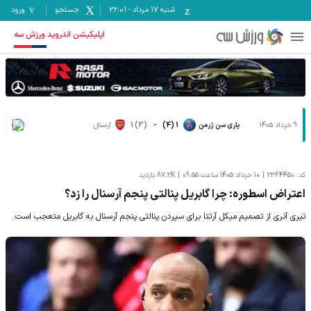
شنبه ۱۷ مرداد
-
22:01
جستجو
ورود
اپلیکیشن اندروید ورزش سه
9 خرداد 1405
پاری سن ژرمن
1 (4)
-
1 (3)
آرسنال
کد:
2364450
10 خرداد 1405 ساعت 09:55
87.2K
بازدید
اعتراض اسطوره: چرا گابریل پنالتی پنجم آرسنال را زد؟
تیری آنری از تصمیم میکل آرتتا برای سپردن پنالتی پنجم آرسنال به گابریل متعجب است.