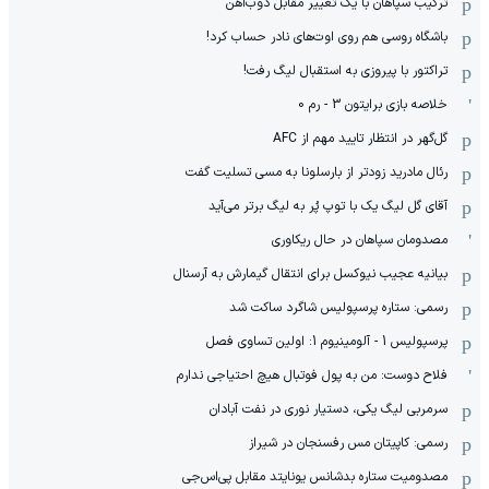
ترکیب سپاهان با یک تغییر مقابل ذوب‌آهن
باشگاه روسی هم روی اوت‌های نادر حساب کرد!
تراکتور با پیروزی به استقبال لیگ رفت!
خلاصه بازی برایتون 3 - رم 0
گل‌گهر در انتظار تایید مهم از ‌AFC
رئال مادرید زودتر از بارسلونا به مسی تسلیت گفت
آقای گل لیگ یک با توپ پُر به لیگ برتر می‌آید
مصدومان سپاهان در حال ریکاوری
بیانیه عجیب نیوکسل برای انتقال گیمارش به آرسنال
رسمی: ستاره پرسپولیس شاگرد ساکت شد
پرسپولیس 1 - آلومینیوم 1: اولین تساوی فصل
فلاح دوست: من به پول فوتبال هیچ احتیاجی ندارم
سرمربی لیگ یکی، دستیار نوری در نفت آبادان
رسمی: کاپیتان مس رفسنجان در شیراز
مصدومیت ستاره بدشانس یونایتد مقابل پی‌اس‌جی