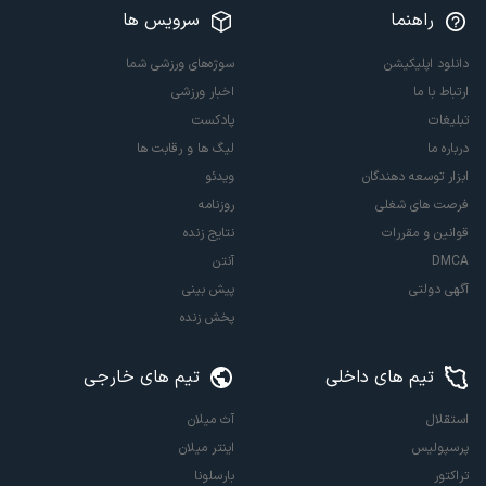
راهنما
سرویس ها
دانلود اپلیکیشن
سوژه‌های ورزشی شما
ارتباط با ما
اخبار ورزشی
تبلیغات
پادکست
درباره ما
لیگ ها و رقابت ها
ابزار توسعه دهندگان
ویدئو
فرصت های شغلی
روزنامه
قوانین و مقررات
نتایج زنده
DMCA
آنتن
آگهی دولتی
پیش بینی
پخش زنده
تیم های داخلی
تیم های خارجی
استقلال
آث میلان
پرسپولیس
اینتر میلان
تراکتور
بارسلونا