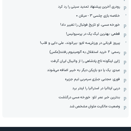
رودری آخرین پیشنهاد تمدید سیتی را رد کرد
خلاصه بازی چلسی 3 - میلان 0
خورخه مسی، او تاریخ فوتبال را تغییر داد!
قطعی: بهترین لیگ یک در پرسپولیس!
پیروز قربانی در ورزش‌سه لایو: بیرانوند، علی دایی و قلب!
رسمی: 2 خرید استقلال به آلومینیوم رفتند(عکس)
ژاپن اینگونه تاج پادشاهی را از والیبال ایران گرفت
عبدی: یک یا دو بازیکن دیگر به خیبر اضافه می‌شوند
فوری: مجتبی جباری سرمربی تیم جزیره
دربی ایتالیا در استرالیا را اینتر برد
بدترین خبر عمر لئو: خورخه مسی درگذشت
وضعیت مالکیت ملوان مشخص شد