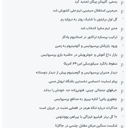
رسمی: کاپیتان پیکان تمدید کرد
سرمربی استقلال سرمربی تیم ملی کشورش شد
گل اول برایتون با شلیک روتر به دروازه رم
مدیر تیم سایپا انتخاب شد
ترکیب پرستاره تراکتور در استادیوم یادگار
ورود بازیکنان پرسپولیس و آلومینیوم به زمین
بازار داغ آغوش و خوش‌و‌بش در حاشیه بازی پرسپولیس
سقوط بالگرد سیکورسکی اس-۶۴ آمریکا
دیدار مدیران پرسپولیس و آلومینیوم پیش از دیدار دوستانه
پیام تسلیت احساسی نخستین باشگاه لیونل مسی
حرفهای جنجالی چینی: فنونی‌زاده حد خودش را بداند
چطوری یاغی! کنایه پیروز به مدافع پرسپولیس
مذاکرات درباره تنگه هرمز در فضایی مثبت در جریان است
10 گل برتر فیلیپو اینزاگی با پیراهن یوونتوس
شکست سنگین میلان مقابل چلسی در جاکارتا