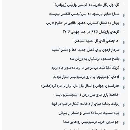
گل اول رئال مادرید به فرنتس واروش (ریواس)
ستاره سابق بارسلونا به لس‌آنجلس گلکسی پیوست
یونان به دنبال گسترش حضور نظامی در خلیج فارس
گل‌های بازیکنان PSG در جام جهانی 2026
حاج‌صفی آقای گل جدید سپاهان!
سردار آزمون برای فصل جدید خط و نشان کشید
پاسخ مسعود پزشکیان به ورزش سه
کریک نگذاشت پی‌اس‌جی با برد به سوپرجام برود
ادعای آلومینیوم: بر بازی پرسپولیس سوار بودیم
فدراسیون جهانی والیبال داغ دل ایران را تازه کرد(عکس)
خلاصه بازی پاری سن ژرمن 1 - منچستریونایتد 1
روایت رسانه عبری از دخالت آشکار ترامپ در کوبا
پیام تسلیت بارسا به مسی و تشکر از پدرش
جوانترین خرید پرسپولیس رونمایی شد!