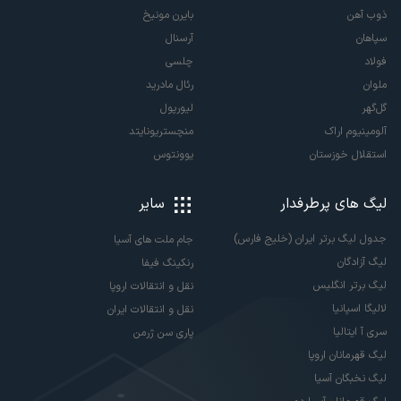
ذوب آهن
بایرن مونیخ
سپاهان
آرسنال
فولاد
چلسی
ملوان
رئال مادرید
گل‌گهر
لیورپول
آلومینیوم اراک
منچستریونایتد
استقلال خوزستان
یوونتوس
لیگ های پرطرفدار
سایر
جدول لیگ برتر ایران (خلیج فارس)
جام ملت های آسیا
لیگ آزادگان
رنکینگ فیفا
لیگ برتر انگلیس
نقل و انتقالات اروپا
لالیگا اسپانیا
نقل و انتقالات ایران
سری آ ایتالیا
پاری سن ژرمن
لیگ قهرمانان اروپا
لیگ نخبگان آسیا