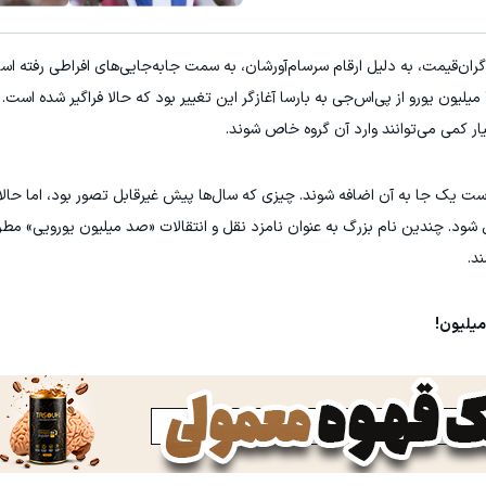
ر
والکس: بازار امن برای خرید و فروش
گران‌قیمت، به‌ دلیل ارقام سرسام‌آورشان، به سمت جابه‌جایی‌های افراطی رفته است
کلیک کن!
تبدیل فوری
همان معامله‌ای بود که همه‌ چیز را منفجر کرد. آن ۲۲۲ میلیون یورو از پی‌اس‌جی به بارسا آغازگر این تغییر بود که حالا فراگیر
است یک‌ جا به آن اضافه شوند. چیزی که سال‌ها پیش غیرقابل‌ تصور بود، اما حا
ل شود. چندین نام بزرگ به‌ عنوان نامزد نقل‌ و انتقالات «صد میلیون یورویی» مط