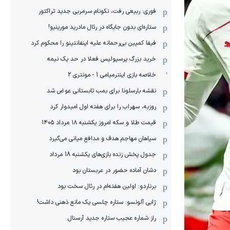
فوری: ربیعی رفت، نکونام سرمربی جدید تراکتور
ستاره‌ای بدون جایگاه در رئال مادرید مورینیو!
فیفا کمپین بی‌رحمانه علیه اینفانتینو را محکوم کرد
خرید بزرگ پرسپولیس فعلا در حد یک نیمه
خلاصه بازی اینترمیامی 1 - مونتری 2
نقشه بارسلونا برای بمب تابستانی عوض شد
روزبه، سهراب را برای هفته اول امیدوار کرد
قیمت طلا و سکه امروز یکشنبه ۱۸ مرداد ۱۴۰۵
سپاهان مهاجم هدف و مدافع میانی می‌گیرد
جدول پخش زنده بازی‌های یکشنبه 18 مرداد
دشان آماده حضور در عربستان بود
برناردو: اولین هفته‌ام در رئال سخت بود
ژابی آلونسو: ستاره چلسی یک مانع ذهنی داشت!
راز شماره عجیب ستاره جدید آرسنال