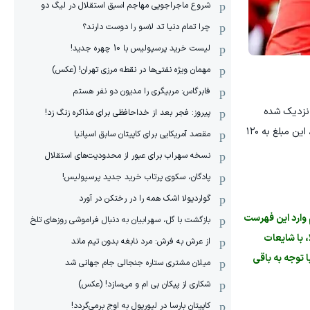
شروع ماجراجویی مهاجم اسبق استقلال در لیگ دو
چرا تمام دنیا تد لاسو را دوست دارند؟
لیست خرید پرسپولیس با 10 چهره جدید!
مهمان‌ ویژه نفتی‌ها در نقطه مرزی تهران! (عکس)
فابرگاس: مربیگری را مدیون دو نفر هستم
 نزدیک شده
پیروز: فجر بعد از خداحافظی برای مذاکره زنگ زد!
است، آن هم در انتقالی که باز هم سرسام‌آور خواهد بود. گمانه‌زنی‌ها حاکی از رقم ۱۰۵ میلیون پوند است… آن هم به پوند! در این صورت، این مبلغ به ۱۲۰
مقصد آمریکایی برای کاپیتان سابق اسپانیا
نسخه سهراب برای عبور از محدودیت‌های استقلال
پادگان، سکوی پرتاب خرید جدید پرسپولیس!
گواردیولا اشک همه را در رختکن در آورد
 وارد این فهرست
بازگشت با گل، سهرابیان به دنبال فراموشی روزهای تلخ
سنگین. حالا، با شایعات
از عرش به فرش: مرد نابغه‌ بدون تیم ماند
 در ترنسفرمارکت ۹۰ میلیون یورو است اما با توجه به باقی‌
میلان مشتری ستاره جنجالی جام جهانی شد
شکاری از پیکان بی ام و می‌سازد! (عکس)
کاپیتان بارسا در لیورپول به اوج برمی‌گردد!