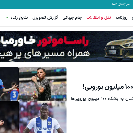
سوژه‌های شما
روزنامه
نقل و انتقالات
جام جهانی
گزارش تصویری
نتایج زنده
 فقط در 3 هفته ترمیمش کن!😍
جای این پک تقویت موی جلبک توی حموم
کلیک کن!
خرید محصول
حداقل شش ستاره در تابستان امسال آماده اضافه شدن به باشگاه ۱۰۰ میلیون یورویی‌ها