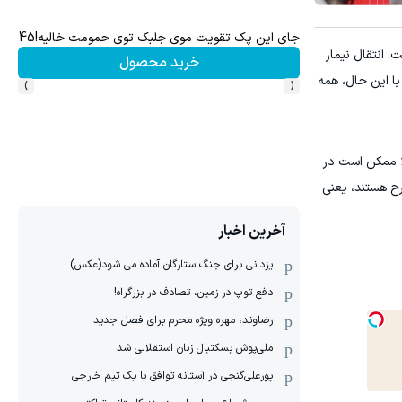
 دارایی‌های دیجیتال
جای این پک تقویت موی جلبک توی حمومت خالیه!45%تخفیف
. انتقال نیمار
خرید محصول
›
‹
 شده است. با این حال، همه
لا ممکن است در
رح هستند، یعنی
آخرین اخبار
یزدانی برای جنگ ستارگان آماده می شود(عکس)
دفع توپ در زمین، تصادف در بزرگراه!
رضاوند، مهره ویژه محرم برای فصل جدید
ملی‌پوش بسکتبال زنان استقلالی شد
پورعلی‌گنجی در آستانه توافق با یک تیم خارجی