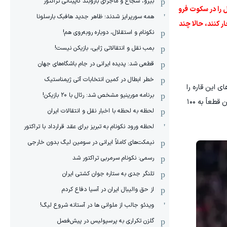
بیرو، شجاع و ماجرای بازوبند کاپیتانی تراکتور
ل را در سکوت فرو
همه سورپرایز شدند؛ ظاهر جدید هافبک بارسلونا
ر کنند، حالا چند
نکونام و استقلال، دوباره روبه‌روی هم!
بمب نقل و انتقالاتی ژابی، بازیکن نیست!
قطعی شد: پدیده ایرانی در جام باشگاه‌های جهان
خطر ابطال در کمین انتخابات آتی ژیمناستیک
ی این قاره را
برنامه مورینیو مشخص شد: رئال با ۲۰ بازیکن!
جلب کرده است. این ستاره آرژانتینی با رقمی در حدود ۹۰ میلیون یورو به روخی‌ بلانکوس پیوست. انتظار می‌رود که رقم انتقال این بازیکن قطعاً به ۱۰۰
لحظه به لحظه با اخبار نقل و انتقالات ایران
لحظه ورود نکونام به تبریز برای عقد قرارداد با تراکتور
نیمکت‌های کاملاً ایرانی در سومین لیگ بدون خارجی
رسمی: نکونام سرمربی تراکتور شد
تلنگر جدی به ستاره جوان کشتی ایران
از حق والیبال ایران در آسیا دفاع کردم
ویدئو جالب از ملوانی ها در آستانه شروع لیگ!
گلزن تکراری به پرسپولیس در پیش‌فصل