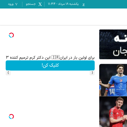
یکشنبه ۱۸ مرداد
-
11:44
جستجو
ورود
ت خالیه!45%تخفیف
برای اولین بار در ایران🇮🇷 این دکتر کرم ترمیم کننده 23 روزه ساخت!
کلیک کن!
›
‹