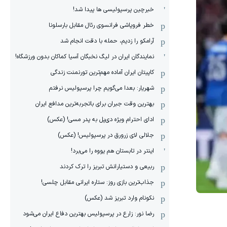
خبرچین پرسپولیسی ها پیدا شد!
خطر فروپاشی فرانسوی رئال مقابل بارسلونا
آرامکو را زدیم، حمله با دقت انجام شد
نمایندگان ایران در لیگ نخبگان آسیا کماکان بدون ورزشگاه!
کاپیتان ایران آماده مهم‌ترین تورنمنت زندگی
شهریار: بعدا می‌گویم چرا پرسپولیس نرفتم
بهترین وقت جبران برای باتجربه‌ترین مدافع ایران
ادای احترام ویژه دی‌پل به پدر مسی! (عکس)
جلالی لای زرورق در پرسپولیس! (عکس)
اینتر در تابستان هم یووه را می‌برد!
ربیعی و دستیارانش تبریز را ترک کردند
جذاب‌ترین بازی روز: ستاره ایرانی مقابل چلسی!
نکونام وارد تبریز شد (عکس)
رضا نور: زارع در پرسپولیس بهترین دفاع ایران می‌شود