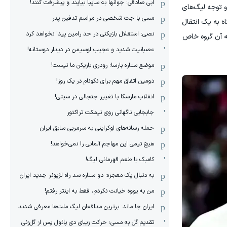
ابی صادقی: جوانها به سایپا بیایند و پیشرفت کنند!
و توجه لیگ‌های
مسی با جت شخصی در مراسم تدفین پدر
ته است. با نگاه به یک انتقال
نصی: استقلال بازیکنی در حد رامین پیدا نخواهد کرد
 او به آن گروه خاص
عصبانیت شدید و عجیب اوسیمن در دیدار دوستانه!
موضع ستاره بارسا: رودری بازیکن ما نیست!
دومین اتفاق مهم برای نکونام در یک روز!
انقلاب مارسکا با تغییر جنجالی در سیتی!
جابجایی ناگهانی روی نیمکت تراکتور
حمله رسانه‌های اوکراینی به سرمربی سابق ایران
هیچ‌ تیمی این مهاجم آلمانی را نمی‌خواهد!
کامبک با طعم قهرمانی لیگ!
به دنبال یک معجزه: دو ستاره سد راه لژیونر جدید ایران
من به یووه خیانت نکردم، فقط به اینتر رفتم!
ایران جا ماند: برترین مدافعان لیگ ملت‌ها معرفی شدند
تقدیم گل به مسی؛ حرکت زیبای دی پائول پس از گل‌زنی