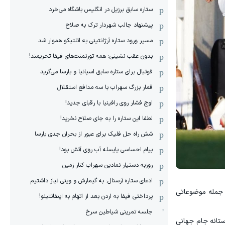
ستاره سابق برزیل در انگلیس باشگاه می‌خرد
پیشنهاد جالب شهردار ترک به صلاح
مسیر ورود ستاره آرژانتینی به اتلتیکو هموار شد
بدون عقب نشینی: همه تورنمنت‌های فیفا تحریمند!
فوتبال برای ستاره سابق اسپانیا و بارسا می‌گرید
قمار بزرگ سهراب با سه مدافع استقلال
اوج فشار روی رافینیا با رقبای جدید!
لطفا این ستاره را به جای صلاح نخرید!
شش راه حل فلیک برای عبور از بحران جدی بارسا
پیام احساسی یایسله آب روی آتش بود!
روزبه دستیار نمادین سهراب کنار زمین
ادعای ستاره آرسنال: به گیمارش و وینی نیاز داشتیم
ز جمله موضوعاتی
پرداختی فیفا به اردن بعد از اتهام به اینفانتینو!
جلسه تمرینی شیاطین سرخ
ستانه جام جهانی