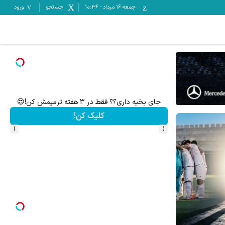
جمعه ۱۶ مرداد
-
10:36
جستجو
ورود
جای بخیه داری؟؟ فقط در 3 هفته ترمیمش کن!😍
کلیک کن!
›
‹