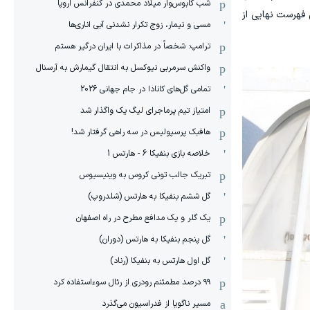
شب کابوس‌وار میلاد محمدی در کنفرانس اروپا
 فهرست نهایی از
مسی و نیمار، زوج تکرار نشدنی آبی اناری‌ها
ترامپ: شخصاً در مذاکرات با ایران درگیر هستم
واکنش سرمربی نیوکسل به انتقال گیمارش به آرسنال
تمامی گل‌های کانادا در جام جهانی 2026
امتیاز تیم پرماجرای لیگ یک واگذار شد
هافبک پرسپولیس در سه راهی گرفتار شد!
خلاصه بازی بنفیکا 6 - هارتس 1
تبریک جالب تونی کروس به وینیسیوس
گل ششم بنفیکا به هارتس (شلدروپ)
یک گلر و یک مدافع مطرح در راه اصفهان
گل پنجم بنفیکا به هارتس (دوران)
گل اول هارتس به بنفیکا (رناد)
۹۹ درصد مطمئنم رودری از رئال سوءاستفاده کرد
مسیر ناگویا از فدراسیون می‌گذرد