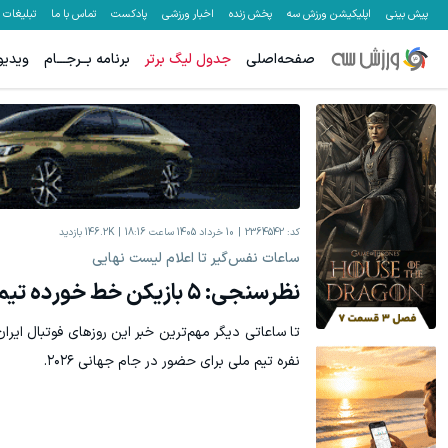
پیش بینی
اپلیکیشن ورزش سه
پخش زنده
اخبار ورزشی
پادکست
تماس با ما
تبلیغات
صفحه‌اصلی
جدول لیگ برتر
برنامه بــرجـــام
ویدیو
کد:
2364542
10 خرداد 1405 ساعت 18:16
146.2K
بازدید
ساعات نفس‌گیر تا اعلام لیست نهایی
نظرسنجی: ۵ بازیکن خط خورده تیم ملی را انتخاب کنید
نفره تیم ملی برای حضور در جام جهانی ۲۰۲۶.