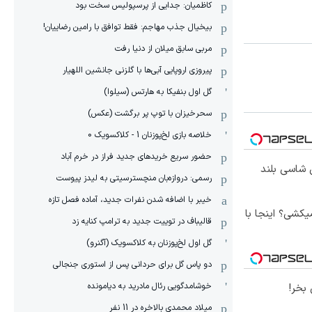
کاظمیان: جدایی از پرسپولیس سخت بود
بیخیال جذب مهاجم: فقط توافق با رامین رضاییان!
مربی سابق میلان از دنیا رفت
پیروزی اروپایی آبی‌ها با گلزنی جانشین اللهیار
گل اول بنفیکا به هارتس (سیلوا)
سحرخیزان با توپ پر برگشت (عکس)
خلاصه بازی لخ‌پوزنان 1 - کلاکسویک 0
حضور سریع خریدهای جدید فراز در خرم آباد
وکس ترین شاسی بلند
رسمی: دروازه‌بان منچسترسیتی به لیدز پیوست
خیبر با اضافه شدن نفرات جدید، آماده فصل تازه
کشی؟ اینجا با
قالیباف در توییت جدید به ترامپ کنایه زد
گل اول لخ‌پوزنان به کلاکسویک (آگنرو)
دو پاس گل برای حردانی پس از استوری جنجالی
خوشامدگویی رئال مادرید به دیامونده
بخر!
میلاد محمدی بالاخره در 11 نفر