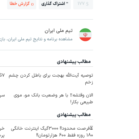
177
اشتراک گذاری
گزارش خطا
تیم ملی ایران
مشاهده برنامه و نتایج تیم ملی ایران، با
مطالب پیشنهادی
توصیه آیت‌الله بهجت برای باطل کردن چشم
IM LS7 لوکس 
زخم
الان وقتشه‼️ با هر وضعیت بانک مو، موی
سرم
طبیعی بکار!
مطالب پیشنهادی
⏳فرصت محدود!! 3000گیگ اینترنت خانگی
خری
180 روزه فقط 600 هزارتومان!!
پرداخ