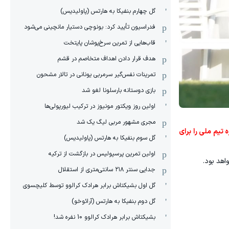
گل چهارم بنفیکا به هارتس (پاولیدیس)
فدراسیون تأیید کرد: بونوچی دستیار مانچینی می‌شود
قاب‌هایی از تمرین سرخ‌پوشان پایتخت
هدف قرار دادن اهداف متخاصم در قشم
‏تمرینات نفس‌گیر سرمربی یونانی در تالار مشحون
بازی دوستانه بارسلونا لغو شد
اولین روز ویکتور مونیوز در ترکیب لیورپولی‌ها
مجری مشهور مربی لیگ یک شد
د در ساعات باقی‌مانده تا رونمایی از لیست نهایی، اگر جای امیر قلعه‌نویی بودید و قرار بود فهرست ۲۶ نفره تیم ملی را برای
گل سوم بنفیکا به هارتس (پاولیدیس)
اولین تمرین پرسپولیس در بازگشت از ترکیه
هد بود.
جدایی سنتر ۲۱۸ سانتی‌متری از استقلال
گل اول بشیکتاش برابر هرادک کرالوو توسط کلیچسوی
گل دوم بنفیکا به هارتس (آرائوخو)
بشیکتاش برابر هرادک کرالوو 10 نفره شد!