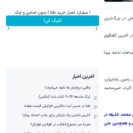
۱ میلیارد اعتبار خرید طلا | بدون ضامن و چک
نج ملی‌پوش در بزرگ‌ترین
کلیک کن!
›
‹
در آخرین گفتگوی
اعات ادامه پیدا
آخرین اخبار
 رامین رضاییان،
وقتی دروازبان ها نابود می‌شوند!
اکرت، امیرمحمد
لیگ ملت‌ها ٢٠٢۶ کتاب شد! (عکس)
طلا در مسیر ثبت بالاترین افزایش قیمت هفته
 محمد خلیفه در
آخرین شانس یک بازیکن برای جلب اعتماد پیاتزا
ر و همچنین علی
ضربه سر ممنوع؛انقلاب در قوانین فوتبال؟