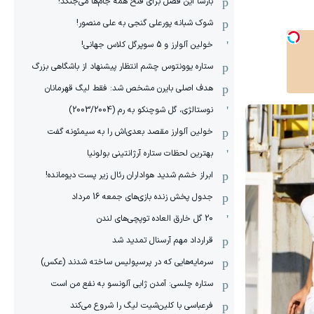
بارسا این فصل برای فتح همه جام‌ها می‌جنگد!
شوک شبانه پورعلی گنجی به علی منصور!
خولین آلوارز و 5 سوپرگل کلاس جهانی!
ستاره یوونتوس چشم انتظار پیشنهاد از باشگاهی بزرگ
هدف اصلی بایرن مشخص شد: فقط لیگ قهرمانان
نوستالژی، گل شوچنکو به رم (2003/2004)
خولین آلوارز مقصد بعدی‌اش را به سیمئونه گفت
بهترین لحظات ستاره آرژانتینی بولونیا
ابراز خشم شدید هواداران رئال زیر پست دیومانده!
جدول پخش زنده بازی‌های جمعه 16 مرداد
20 گل خارق العاده توپچی‌های لندن
قرارداد مهم آرسنال تمدید شد
سرمایه‌هایی که در پرسپولیس ساخته شدند (عکس)
ستاره چلسی: آمدن ژابی آلونسو به نفع من است
فرعباسی با کلین‌شیت لیگ را شروع می‌کند