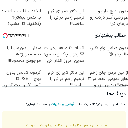
بدون هیچ دارو و
این دکتر شیرازی کرم
لبخند جذاب تر، اعتماد
عوارضی کمر دردت رو
ترمیم زخم ایرانی را
به نفس بیشتر✨
درمان کن!
ساخت!!!
(تخفیف تا امشب)
(پرسش‌نامه)
مطالب پیشنهادی
بدون ضامن وام بگیر،
اقساط ۱۲ ماهه ایمپلنت
سفارش سورملینا با
طلا بخر 😍
🦷 بدون چک و ضامن؛
تخفیف ویژه🔥
همین امروز اقدام کن
موجودی محدود!!!!
✅
از بین بردن جای زخم
این دکتر شیرازی کرم
گردونه شانس بدون
های قدیمی، فقط در 3
ترمیم زخم ایرانی را
پوچ از PS5 تا
هفته!! (بدون لیزر و
ساخت!!!
آیفون17 و بیت کوین
جراحی)
🔥
دیدگاه‌ها
لطفا قبل از ارسال دیدگاه خود، حتما
قوانین و مقررات
را مطالعه فرمایید.
در حال حاضر امکان ارسال دیدگاه برای این
خبر
وجود ندارد.