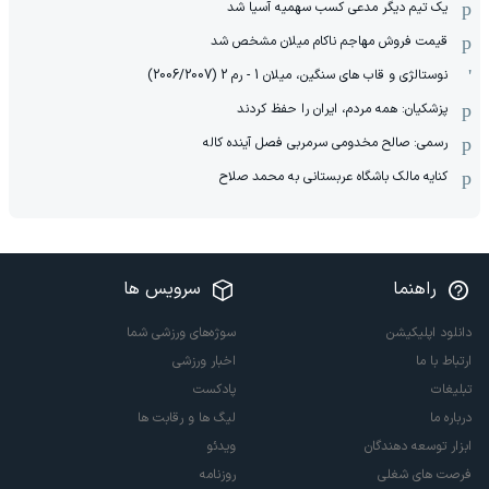
یک تیم دیگر مدعی کسب سهمیه آسیا شد
قیمت فروش مهاجم ناکام میلان مشخص شد
نوستالژی و قاب های سنگین، میلان 1 - رم 2 (2006/2007)
پزشکیان: همه مردم، ایران را حفظ کردند
رسمی: صالح مخدومی سرمربی فصل آینده کاله
کنایه مالک باشگاه عربستانی به محمد صلاح
راهنما
سرویس ها
دانلود اپلیکیشن
سوژه‌های ورزشی شما
ارتباط با ما
اخبار ورزشی
تبلیغات
پادکست
درباره ما
لیگ ها و رقابت ها
ابزار توسعه دهندگان
ویدئو
فرصت های شغلی
روزنامه