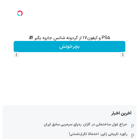
PS5 و آیفون17 از گردونه شانس جایزه بگیر 🎁
از آیفون 17 تا پلی استیشن 5 جایزه ببر 🎮😍📱 | بازی کن ، گردونه
بچرخونش
›
‹
آخرین اخبار
حراج غول ساختمانی در کازان: ردپای سرمربی سابق ایران
رکورد تاریخی ژاپن: احتمالا تکرارنشدنی!