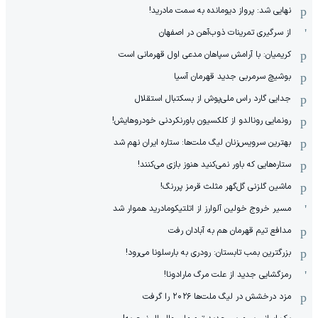
نهایی شد: پرواز دیومانده به سمت مادرید!
از سرگیری تمرینات ذوب‌آهن در اصفهان
کریمیان: با آرامش سپاهان مدعی اول قهرمانی است
بوشیچ سرمربی جدید قهرمان آسیا
جدایی گارد راس ملی‌پوش از بسکتبال استقلال
رونمایی رونالدو از کلکسیون باورنکردنی خودروهایش!
بهترین سرویس‌زنان لیگ ملت‌ها: ستاره ایران نهم شد
ستاره‌هایی که باور نمی‌کنید هنوز بازی می‌کنند!
ماشین گلزنی گل‌گهر مثلث قرمز پررنگ!
مسیر خروج خولین آلوارز از اتلتیکومادرید هموار شد
مدافع تیم قهرمان هم به آبادان رفت
بزرگترین بمب تابستان: رودری به بارسلونا می‌رود!
رمزگشایی جدید از علت مرگ مارادونا!
مزد درخشش در لیگ ملت‌ها ٢٠٢۶ را گرفت