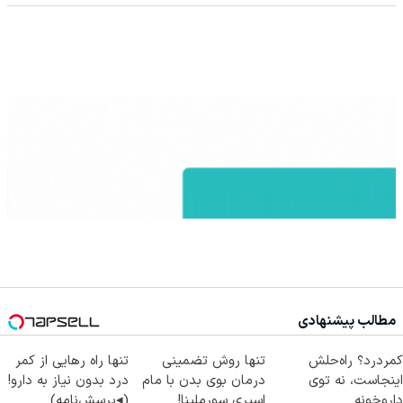
مطالب پیشنهادی
کمردرد؟ راه‌حلش
تنها روش تضمینی
تنها راه رهایی از کمر
اینجاست، نه توی
درمان بوی بدن با مام
درد بدون نیاز به دارو!
داروخونه
اسپری سورملینا!
(◂پرسش‌نامه)