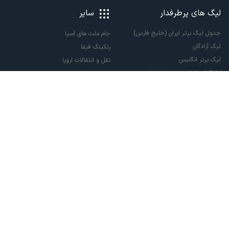
لیگ های پرطرفدار
سایر
جدول لیگ برتر ایران (خلیج فارس)
جام ملت های آسیا
لیگ آزادگان
رنکینگ فیفا
لیگ برتر انگلیس
نقل و انتقالات اروپا
لالیگا اسپانیا
نقل و انتقالات ایران
سری آ ایتالیا
پاری سن ژرمن
لیگ قهرمانان اروپا
لیگ نخبگان آسیا
لیگ قهرمانان آسیا دو
لیگ برتر فوتسال
تمام حقوق مادی و معنوی این سایت متعلق به ورزش سه می باشد. شما می توانید از
سایت ورزش سه در صورت پذیرش موافقت نامه کاربری استفاده نمایید.