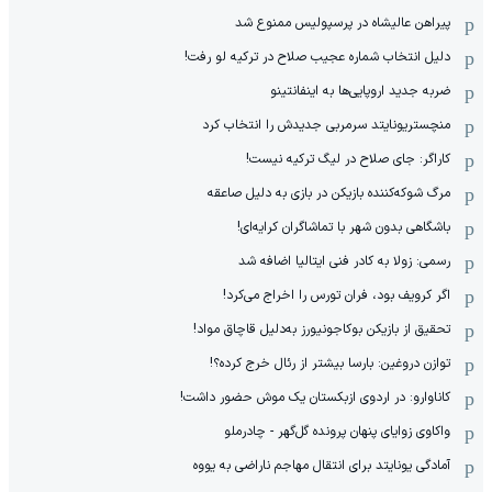
پیراهن عالیشاه در پرسپولیس ممنوع شد
دلیل انتخاب شماره عجیب صلاح در ترکیه لو رفت!
ضربه جدید اروپایی‌ها به اینفانتینو
منچستریونایتد سرمربی جدیدش را انتخاب کرد
کاراگر: جای صلاح در لیگ ترکیه نیست!
مرگ شوکه‌کننده بازیکن در بازی به دلیل صاعقه
باشگاهی بدون شهر با تماشاگران کرایه‌ای!
رسمی: زولا به کادر فنی ایتالیا اضافه شد
اگر کرویف بود، فران تورس را اخراج می‌کرد!
تحقیق از بازیکن بوکاجونیورز به‌دلیل قاچاق مواد!
توازن دروغین: بارسا بیشتر از رئال خرج کرده؟!
کاناوارو: در اردوی ازبکستان یک موش حضور داشت!
واکاوی زوایای پنهان پرونده گل‌گهر - چادرملو
آمادگی یونایتد برای انتقال مهاجم ناراضی به یووه