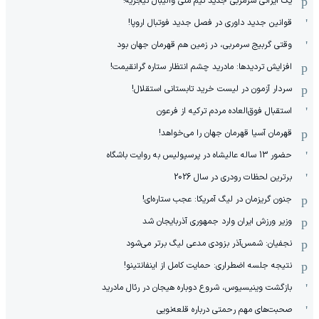
یک ایرانی سرمربی جدید تیم ملی والیبال نیجریه!
قوانین جدید داوری در فصل جدید فوتبال اروپا!
وقتی گربیج سرمربی، در زمین هم قهرمان جهان بود
افزایش تردیدها: مادرید چشم انتظار ستاره گرانقیمت!
سردار آزمون در لیست خرید تابستانی استقلال!
استقبال فوق‌‌العاده مردم ترکیه از فرعون
قهرمان آسیا قهرمان جهان را می‌خواهد!
حضور 13 ساله عالیشاه در پرسپولیس به روایت باشگاه
برترین لحظات رودری در سال 2026
جنون گریزمان در لیگ آمریکا: عجب ستاره‌ای!
وزیر ورزش ایران وارد جمهوری آذربایجان شد
نجفیان: شمس‌آذر بزودی مدعی لیگ برتر می‌شود
نتیجه جلسه اضطراری: حمایت کامل از اینفانتینو!
بازگشت وینیسیوس، شروع دوباره هیجان در رئال مادرید
صحبت‌های مهم رحمتی درباره قلعه‌نویی