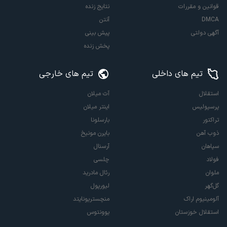
قوانین و مقررات
نتایج زنده
DMCA
آنتن
آگهی دولتی
پیش بینی
پخش زنده
تیم های داخلی
تیم های خارجی
استقلال
آث میلان
پرسپولیس
اینتر میلان
تراکتور
بارسلونا
ذوب آهن
بایرن مونیخ
سپاهان
آرسنال
فولاد
چلسی
ملوان
رئال مادرید
گل‌گهر
لیورپول
آلومینیوم اراک
منچستریونایتد
استقلال خوزستان
یوونتوس