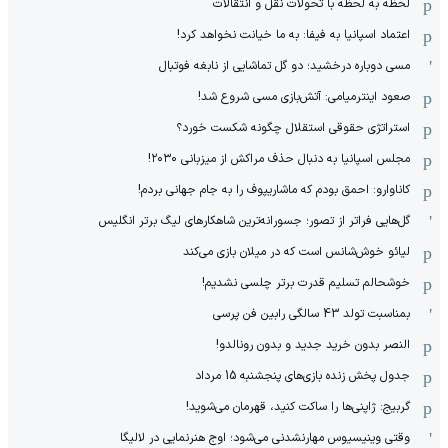
لحظه به لحظه با تحولات نقل و انتقالات
اعتماد اسپانیا به فیفا: به ما خیانت نخواهد کرد!
مسی دوباره درخشید؛ دو گل تماشایی از نابغه فوتبال
صعود اینترمیامی: آتش‌بازی مسی شروع شد!
استراتژی حقوقی استقلال چگونه شکست خورد؟
مجلس اسپانیا به دنبال حذف مراکش از میزبانی ۲۰۳۰!
کاناوارو: احمق بودم که ماشاریپوف را به جام جهانی بردم!
گل‌هایی فراتر از تصور؛ جسورانه‌ترین شاهکارهای لیگ برتر انگلیس
لیائو خوش‌شانس است که در میلان بازی می‌کند
خوشحالم تسلیم قدرت برتر چلسی نشدیم!
بمناسبت تولد 43 سالگی رابین فن پرسی
النصر بدون خرید جدید و بدون رونالدو!
جدول پخش زنده بازی‌های پنجشنبه 15 مرداد
گربیج: ژاپنی‌ها را ساکت کنید، قهرمان می‌شوید!
وقتی وینیسیوس مهارنشدنی می‌شود؛ اوج هنرنمایی در لالیگا