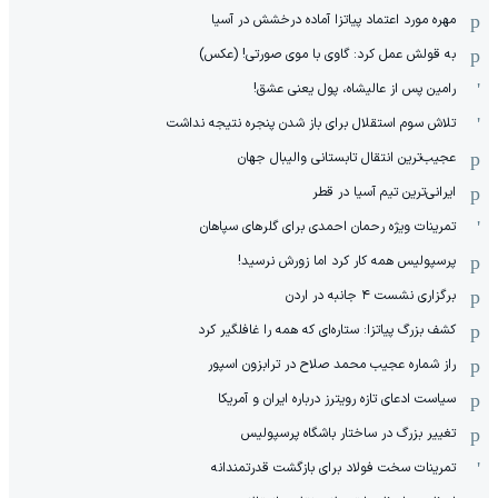
مهره مورد اعتماد پیاتزا آماده درخشش در آسیا
به قولش عمل کرد: گاوی با موی صورتی! (عکس)
رامین پس از عالیشاه، پول یعنی عشق!
تلاش سوم استقلال برای باز شدن پنجره نتیجه نداشت
عجیب‌ترین انتقال تابستانی والیبال جهان
ایرانی‌ترین تیم آسیا در قطر
تمرینات ویژه رحمان احمدی برای گلرهای سپاهان
پرسپولیس همه کار کرد اما زورش نرسید!
برگزاری نشست ۴ جانبه در اردن
کشف بزرگ پیاتزا: ستاره‌ای که همه را غافلگیر کرد
راز شماره عجیب محمد صلاح در ترابزون اسپور
سیاست ادعای تازه رویترز درباره ایران و آمریکا
تغییر بزرگ در ساختار باشگاه پرسپولیس
تمرینات سخت فولاد برای بازگشت قدرتمندانه