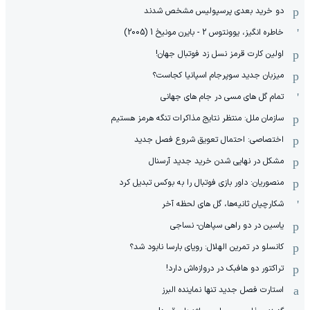
دو خرید بعدی پرسپولیس مشخص شدند
خاطره انگیز، یوونتوس 2 - بایرن مونیخ 1 (2005)
اولین کارت قرمز نسل زد فوتبال جهان!
میزبان جدید سوپرجام اسپانیا کجاست؟
تمام گل های مسی در جام های جهانی
سازمان ملل: منتظر نتایج مذاکرات تنگه هرمز هستیم
اختصاصی: احتمال تعویق شروع فصل جدید
مشکل در نهایی شدن خرید جدید آرسنال
منصوریان: داور بازی فوتبال را به بوکس تبدیل کرد
شکارچیان ثانیه‌ها، گل های لحظه آخر
یاسین در دو راهی سپاهان- نساجی
کانسلو در تمرین الهلال: رویای بارسا نابود شد؟
تراکتور دو هافبک در دروازه‌اش دارد!
استارت فصل جدید تنها نماینده البرز