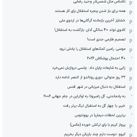
ناشناس مثل شمس‌آذرِ وحید رضایی
همه برای باز شدن پنجره استقلال پای کار هستند
خشایار آخرین بازمانده گرگانی‌ها در اردوی ملی
کادوی تولد 40 سالگی آدان: بازگشت به استقلال!
تصمیم طارمی جدی است!
مومنی: رامین کمک‌های استقلال را یادش نرود
40 احتمال پوشکاش 2026
ژابی به شایعات پایان داد: چلسی دروازبان نمی‌خرد
۳۲ روز متوالی: دوری رونالدو از النصر ادامه دارد
استقلال به دنبال میزبانی در شهر قدس
به یادماندنی، گل زامبروتا به اوکراین در جام جهانی 2006
خیبر با چهار گل به استقبال لیگ برتر رفت
برترین لحظات دیماریا در یوونتوس
پرواز کریم با پای ترکش خورده (عکس)
کیوو: دوست دارم چند بازیکن دیگر بخریم