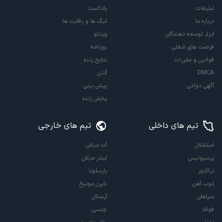
تبلیغات
پادکست
درباره ما
لیگ ها و رقابت ها
ابزار توسعه دهندگان
ویدئو
فرصت های شغلی
روزنامه
قوانین و مقررات
نتایج زنده
DMCA
آنتن
آگهی دولتی
پیش بینی
پخش زنده
تیم های داخلی
تیم های خارجی
استقلال
آث میلان
پرسپولیس
اینتر میلان
تراکتور
بارسلونا
ذوب آهن
بایرن مونیخ
سپاهان
آرسنال
فولاد
چلسی