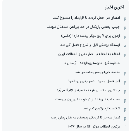
آخرین اخبار
امضای مرا جعل کردند تا قرارداد را منسوخ کنند
چینی: بعضی بازیکنان در حد پیراهن استقلال نبودند
آزمون برای 7 روز دیگر برنامه دارد! (عکس)
ایستگاه پزشکی قبل از شروع فصل آبی شد
لحظه به لحظه با اخبار نقل و انتقالات ایران
خاطره‌انگیز، منچستریونایتد2 - آرسنال 0
مقصد کاپیتان مس مشخص شد
آغاز فصل جدید النصر بدون رونالدو!
جانشین احتمالی فرانک کسیه از لالیگا می‌آید
بمب شبانه: رونالد آرائوخو به لیورپول پیوست!
شکست‌ناپذیرترین تیم آسیا
نیمار سه بار تا نزدیکی پیوستن به رئال پیش رفت
برترین لحظات موتو GP در سال 2026