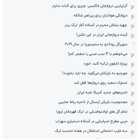
گران‌ترین دروازه‌بان انگلیس: چیزی برای اثبات ندارم
دیوانگی هواداران برای پیراهن شالکه
چهره بشاش محرم در آستانه آغاز لیگ برتر
آینده دروازه‌بانی ایران در این عکس!
سوپرگل رونالدو به سمپدوریا در سال 2019
می‌خواهم با 4 بمب مسی را منفجر کنم!
پروژه تایفون ترکیه کلید خورد
مورینیو به بازیکنان می‌گوید چه باید بخورند!
استوک سعید روی دروازه‌ها قفل شد
تحریم‌های جدید آمریکا علیه ایران
مصدومیت بازیکن آرسنال از ناحیه رباط صلیبی
تمام گل های لواندوفسکی در لیگ قهرمانان اروپا
مربی مطرح اسپانیایی در آستانه دستیاری سهراب
سه غایب احتمالی استقلال در هفته نخست لیگ