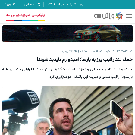
شنبه ۱۷ مرداد
-
03:11
جستجو
ورود
اپلیکیشن اندروید ورزش سه
کد:
2365017
13 خرداد 1405 ساعت 06:15
26.5K
بازدید
حمله تند رقیب پرز به بارسا: امیدوارم ناپدید شوند!
انریکه ریکلمه، تاجر اسپانیایی و نامزد ریاست باشگاه رئال مادرید، در اظهاراتی جنجالی علیه
بارسلونا، رقیب سنتی و دیرینه این باشگاه، موضع‌گیری کرد.