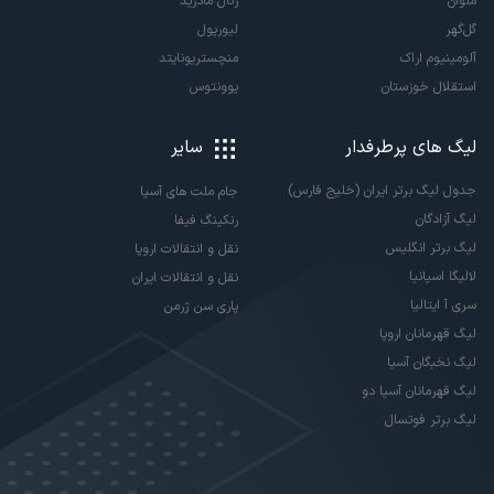
ملوان
رئال مادرید
گل‌گهر
لیورپول
آلومینیوم اراک
منچستریونایتد
استقلال خوزستان
یوونتوس
لیگ های پرطرفدار
سایر
جدول لیگ برتر ایران (خلیج فارس)
جام ملت های آسیا
لیگ آزادگان
رنکینگ فیفا
لیگ برتر انگلیس
نقل و انتقالات اروپا
لالیگا اسپانیا
نقل و انتقالات ایران
سری آ ایتالیا
پاری سن ژرمن
لیگ قهرمانان اروپا
لیگ نخبگان آسیا
لیگ قهرمانان آسیا دو
لیگ برتر فوتسال