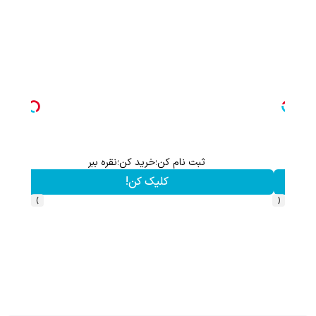
ثبت نام کن؛خرید کن؛نقره ببر
کلیک کن!
›
‹