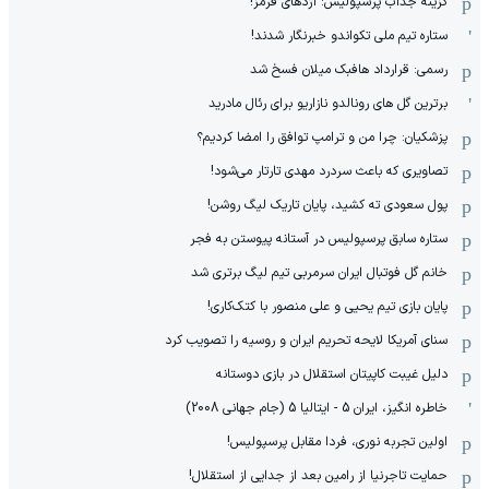
گزینه جذاب پرسپولیس: اژدهای قرمز!
ستاره تیم ملی تکواندو خبرنگار شدند!
رسمی: قرارداد هافبک میلان فسخ شد
برترین گل های رونالدو نازاریو برای رئال مادرید
پزشکیان: چرا من و ترامپ توافق را امضا کردیم؟
تصاویری که باعث سردرد مهدی تارتار می‌شود!
پول سعودی ته کشید، پایان تاریک لیگ روشن!
ستاره سابق پرسپولیس در آستانه پیوستن به فجر
خانم گل فوتبال ایران سرمربی تیم لیگ برتری شد
پایان بازی تیم یحیی و علی منصور با کتک‌کاری!
سنای آمریکا لایحه تحریم ایران و روسیه را تصویب کرد
دلیل غیبت کاپیتان استقلال در بازی دوستانه
خاطره انگیز، ایران 5 - ایتالیا 5 (جام جهانی 2008)
اولین تجربه نوری، فردا مقابل پرسپولیس!
حمایت تاجرنیا از رامین بعد از جدایی از استقلال!