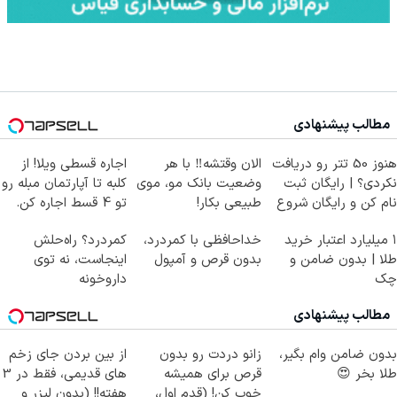
مطالب پیشنهادی
هنوز 50 تتر رو دریافت
الان وقتشه‼️ با هر
اجاره‌ قسطی ویلا! از
نکردی؟ | رایگان ثبت
وضعیت بانک مو، موی
کلبه تا آپارتمان مبله رو
نام کن و رایگان شروع
طبیعی بکار!
تو 4 قسط اجاره کن.
کن!
۱ میلیارد اعتبار خرید
خداحافظی با کمردرد،
کمردرد؟ راه‌حلش
طلا | بدون ضامن و
بدون قرص و آمپول
اینجاست، نه توی
چک
داروخونه
مطالب پیشنهادی
بدون ضامن وام بگیر،
زانو دردت رو بدون
از بین بردن جای زخم
طلا بخر 😍
قرص برای همیشه
های قدیمی، فقط در 3
خوب کن! (قدم اول،
هفته!! (بدون لیزر و