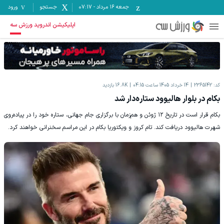
جمعه ۱۶ مرداد
-
07:17
جستجو
ورود
اپلیکیشن اندروید ورزش سه
کد:
2365142
14 خرداد 1405 ساعت 04:15
16.8K
بازدید
بکام در بلوار هالیوود ستاره‌دار شد
بکام قرار است در تاریخ ۱۲ ژوئن و هم‌زمان با برگزاری جام جهانی، ستاره خود را در پیاده‌روی
شهرت هالیوود دریافت کند. تام کروز و ویکتوریا بکام در این مراسم سخنرانی خواهند کرد.