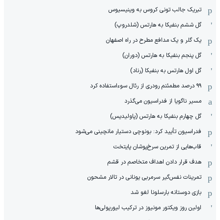
تبریک جالب تونی کروس به وینیسیوس
گل ششم بنفیکا به هارتس (شلدروپ)
یک گلر و یک مدافع مطرح در راه اصفهان
گل پنجم بنفیکا به هارتس (دوران)
گل اول هارتس به بنفیکا (رناد)
۹۹ درصد مطمئنم رودری از رئال سوءاستفاده کرد
مسیر ناگویا از فدراسیون می‌گذرد
گل چهارم بنفیکا به هارتس (پاولیدیس)
فدراسیون تأیید کرد: بونوچی دستیار مانچینی می‌شود
قاب‌هایی از تمرین سرخ‌پوشان پایتخت
هدف قرار دادن اهداف متخاصم در قشم
‏تمرینات نفس‌گیر سرمربی یونانی در تالار مشحون
بازی دوستانه بارسلونا لغو شد
اولین روز ویکتور مونیوز در ترکیب لیورپولی‌ها