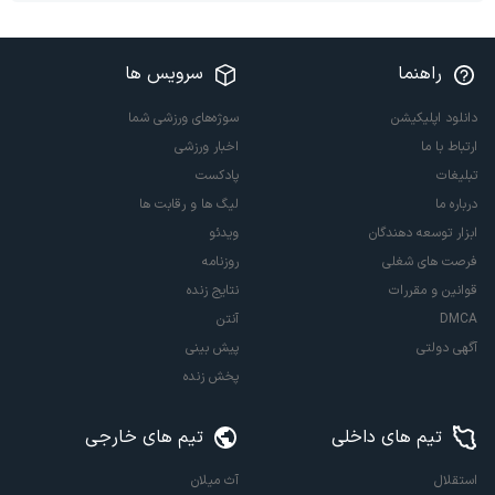
راهنما
سرویس ها
دانلود اپلیکیشن
سوژه‌های ورزشی شما
ارتباط با ما
اخبار ورزشی
تبلیغات
پادکست
درباره ما
لیگ ها و رقابت ها
ابزار توسعه دهندگان
ویدئو
فرصت های شغلی
روزنامه
قوانین و مقررات
نتایج زنده
DMCA
آنتن
آگهی دولتی
پیش بینی
پخش زنده
تیم های داخلی
تیم های خارجی
استقلال
آث میلان