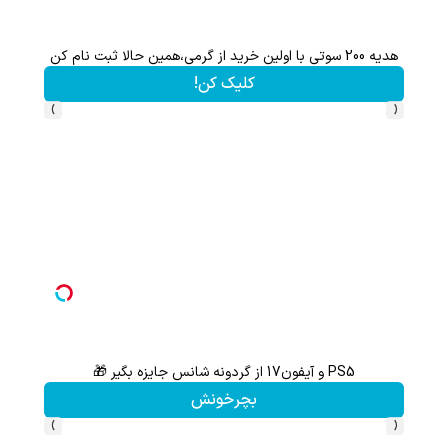
هدیه 200 سوتی با اولین خرید از گرمی،همین حالا ثبت نام کن
کلیک کن!
›
‹
PS5 و آیفون17 از گردونه شانس جایزه بگیر 🎁
هنوز 50 تتر رو دریافت نکردی؟ | رایگان ثبت نام کن و رایگان شروع کن!
بچرخونش
›
‹