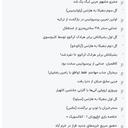
مجری مشهور مربی لیگ یک شد
گل سوم بنفیکا به هارتس (پاولیدیس)
اولین تمرین پرسپولیس در بازگشت از ترکیه
جدایی سنتر ۲۱۸ سانتی‌متری از استقلال
گل اول بشیکتاش برابر هرادک کرالوو توسط کلیچسوی
گل دوم بنفیکا به هارتس (آرائوخو)
بشیکتاش برابر هرادک کرالوو 10 نفره شد!
کاظمیان: جدایی از پرسپولیس سخت بود
بیخیال جذب مهاجم: فقط توافق با رامین رضاییان!
مربی سابق میلان از دنیا رفت
پیروزی اروپایی آبی‌ها با گلزنی جانشین اللهیار
گل اول بنفیکا به هارتس (سیلوا)
سحرخیزان با توپ پر برگشت (عکس)
خلاصه بازی لخ‌پوزنان 1 - کلاکسویک 0
حضور سریع خریدهای جدید فراز در خرم آباد