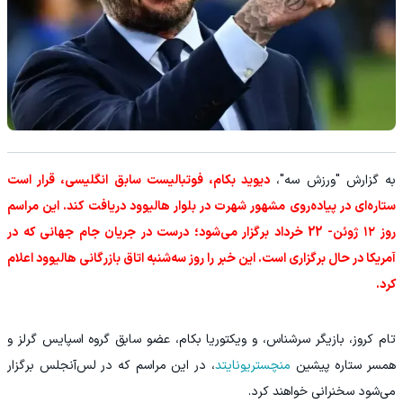
به گزارش "ورزش سه"،
دیوید بکام، فوتبالیست سابق انگلیسی، قرار است
ستاره‌ای در پیاده‌روی مشهور شهرت در بلوار هالیوود دریافت کند. این مراسم
روز ۱۲ ژوئن- 22 خرداد برگزار می‌شود؛ درست در جریان جام جهانی که در
آمریکا در حال برگزاری است. این خبر را روز سه‌شنبه اتاق بازرگانی هالیوود اعلام
کرد.
تام کروز، بازیگر سرشناس، و ویکتوریا بکام، عضو سابق گروه اسپایس گرلز و
همسر ستاره پیشین
منچستریونایتد
، در این مراسم که در لس‌آنجلس برگزار
می‌شود سخنرانی خواهند کرد.