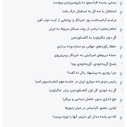
رسمی: پدیده فرانسوی به پاری‌سن‌ژرمن پیوست
استقلال با سه گل به استقبال لیگ رفت
مراسم گرامیداشت روز خبرنگار و رونمایی از کیت ذوب آهن
اعلام رضایت ترامپ از روند مسائل مربوط به ایران
گل دوم جاگیلونیا به گلاسکورنجرز
حفظ رکوردهای جهانی دو ستاره وزنه برداری
حمله نیروهای اسرائیلی به خبرنگار پرس‌تی‌وی
پاسخ گل‌به‌خودی، گل‌به‌خودی بود!
چرا رودری به پیشنهاد رئال نه گفت؟
رئیس دوچرخه سواری ایران در جلسه مهم کنفدراسیون آسیا
گل به خودی؛ گل اول گلاسکورنجرز برابر جاگیلونیا
مچ اندازی بدون حاصل نساجی و پیکان!
اولین حضور کارتساس در میان زنبورها
کلا دو‌ رشته مدال آور داریم، آنها را ویژه ببینید!