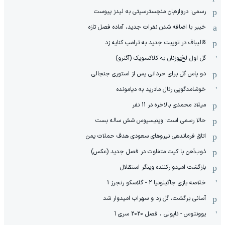
رسمی: دروازه‌بان منچسترسیتی به لیدز پیوست
خیبر با اضافه شدن نفرات جدید، آماده فصل تازه
قالیباف در توییت جدید به ترامپ کنایه زد
گل اول لخ‌پوزنان به کلاکسویک (آگنرو)
دو پاس گل برای حردانی پس از استوری جنجالی
خوشامدگویی رئال مادرید به دیامونده
میلاد محمدی بالاخره در 11 نفر
حالا رسمی است: وینیسیوس شش ساله بست
اتاق فرماندهی نیروهای سعودی هدف حملات یمن
ذوب‌آهن با کیت متفاوت در فصل جدید (عکس)
بازگشت امیدوارکننده وینگر استقلال
خلاصه بازی جاگیلونیا 2 - گلاسکو رنجرز 1
آسانی برگشت، گل زد و سهراب امیدوار شد
یوونتوس - ناپولی ، فصل 2020 سری آ