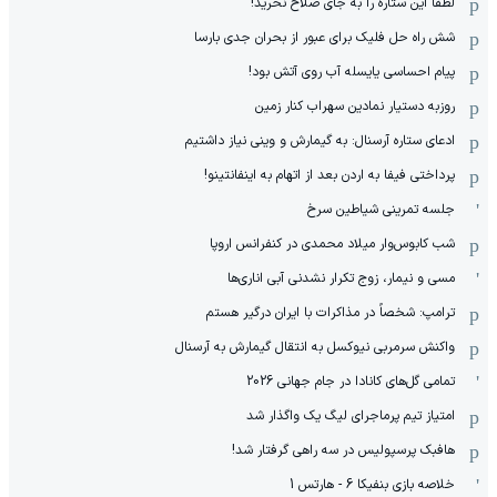
لطفا این ستاره را به جای صلاح نخرید!
شش راه حل فلیک برای عبور از بحران جدی بارسا
پیام احساسی یایسله آب روی آتش بود!
روزبه دستیار نمادین سهراب کنار زمین
ادعای ستاره آرسنال: به گیمارش و وینی نیاز داشتیم
پرداختی فیفا به اردن بعد از اتهام به اینفانتینو!
جلسه تمرینی شیاطین سرخ
شب کابوس‌وار میلاد محمدی در کنفرانس اروپا
مسی و نیمار، زوج تکرار نشدنی آبی اناری‌ها
ترامپ: شخصاً در مذاکرات با ایران درگیر هستم
واکنش سرمربی نیوکسل به انتقال گیمارش به آرسنال
تمامی گل‌های کانادا در جام جهانی 2026
امتیاز تیم پرماجرای لیگ یک واگذار شد
هافبک پرسپولیس در سه راهی گرفتار شد!
خلاصه بازی بنفیکا 6 - هارتس 1