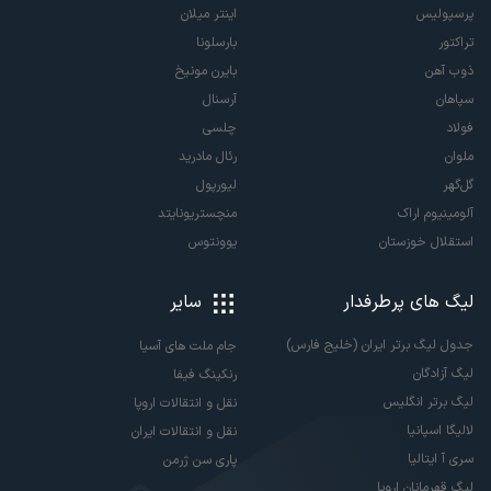
پرسپولیس
اینتر میلان
تراکتور
بارسلونا
ذوب آهن
بایرن مونیخ
سپاهان
آرسنال
فولاد
چلسی
ملوان
رئال مادرید
گل‌گهر
لیورپول
آلومینیوم اراک
منچستریونایتد
استقلال خوزستان
یوونتوس
لیگ های پرطرفدار
سایر
جدول لیگ برتر ایران (خلیج فارس)
جام ملت های آسیا
لیگ آزادگان
رنکینگ فیفا
لیگ برتر انگلیس
نقل و انتقالات اروپا
لالیگا اسپانیا
نقل و انتقالات ایران
سری آ ایتالیا
پاری سن ژرمن
لیگ قهرمانان اروپا