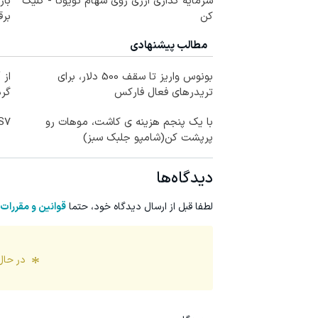
سرمایه گذاری ارزی روی سهام تویوتا - کلیک
کن
برق
مطالب پیشنهادی
بونوس واریز تا سقف 500 دلار، برای
تریدرهای فعال فارکس
گرد
با یک پنجم هزینه ی کاشت، موهات رو
IM LS7 لوکس 
پرپشت کن(شامپو جلبک سبز)
دیدگاه‌ها
لطفا قبل از ارسال دیدگاه خود، حتما
قوانین و مقررات
در حال