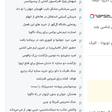
 فروش داری؟ اینجا
میهمان ویژه فدراسیون کشتی از پرسپولیس
مربی سرشناس مشکل نایب قهرمان جهان را لو داد
میزبانی آسیایی استقلال در هاله‌ای از ابهام
رونمایی باشگاه گل‌گهر از خرید های این فصل
وکس ترین شاسی بلند
استارت تیم ملی بوکس برای رینگ ناگویا
هرن: نبرد جوشوا و فیوری باید در بریتانیا باشد
تویوتا - کلیک
حضور کمال کامیابی‌نیا در تمرین تیم ملی کشتی
امید ساپینتو به دومین بازگشت بزرگ پافوس
بازگشت دو ستاره: تا دندان مسلح برای فتح اروپا
جنگ فلیک با دکو برای خرید ستاره لیگ برتری
فولاد؛ آماده برای شروعی قدرتمند
پرسپولیس پرونده حسین‌نژاد را بست
هندبال، جوان و بدون لژیونر در راه ناگویا
جنگ تحریمی آمریکا و چین
واکنش جالب به نیمکت‌نشینی: مربی بهتر از من می‌داند