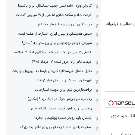
گزارش ویژه‌: آماده نسل جدید بسکتبال ایران باشید!
قیمت طلا و سکه/ طلای ۱۸ عیار از ۱۹ میلیون گذشت
لمللی و ترتیبات
بار سنگین ایران روی ساعدهای یک نفر
مدعی همیشگی والیبال ایران: استارت از هفته آینده
شورش جواهر یوونتوس برای پیوستن به آرسنال!
اتفاقی تاریخی در نخستین شب برگزاری لیگ ۳ فرانسه
قیمت دلار آزاد امروز شنبه ۱۷ مرداد ۱۴۰۵
دلیل انتقال غیرمنتظره کاپیتان بارسا به لیورپول لو رفت
قهرمانان المپیک از والیبال فرار کردند!
پرافتخارترین تیم ایران دوباره استارت زد
یک تیم سرخپوش دیگر در لیگ برتر! (عکس)
رونمایی از پیراهن فصل جدید باشگاه خیبر
انک مو، موی
آرسنال باید زودتر ستاره یونایتد را بخرد!
استارت پاسور شماره یک ایران برای مأموریت بزرگ