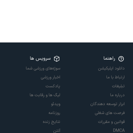
راهنما
سرویس ها
دانلود اپلیکیشن
سوژه‌های ورزشی شما
ارتباط با ما
اخبار ورزشی
تبلیغات
پادکست
درباره ما
لیگ ها و رقابت ها
ابزار توسعه دهندگان
ویدئو
فرصت های شغلی
روزنامه
قوانین و مقررات
نتایج زنده
DMCA
آنتن