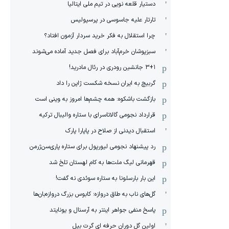
دستیار قلعه نویی در تیم ملی ایتالیا
تارتار علیه جاسوسی در پرسپولیس
چرا استقلال به فکر خرید سردار آزمون افتاد؟
سبزپوشان خرم‌آباد برای فصل جدید آماده می‌شوند
۳+۱ جانشین رودری در رئال مادرید!
گربیچ به ایران نسخه شکست ژاپن را داد
بازگشت باشکوه: همه چشم‌ها امروز به وینی است
قرارداد نجومی گالاتاسرای با ستاره والیبال ترکیه
استقبال دیدنی از صلاح در پاپارا پارک
رد پیشنهاد نجومی لیورپول برای ستاره پاری‌سن‌ژرمن
قهرمانی لیگ ملت‌ها به کام لهستان تلخ شد
این بار بارسلونا به ستاره سوئدی نه گفت!
گل‌های ناب به طاق دروازه؛ کابوس بزرگ دروازه‌بان‌ها
پاسخ منفی جواهر اینتر به آرسنال و یونایتد
اولین گل دوران حرفه ای گرت بیل