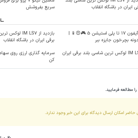
بازدید از IM LS7 لوکس ترین شاسی بلند
ماشین تیگو 7 پرو برای
ی ایران در باشگاه انقلاب
سریع بفروشش
از آیفون 17 تا پلی استیشن 5 🎮😍📱 |
بازدید از IM LS7 ل
ونه بچرخون جایزه ببر
برقی ایران در باشگاه انقلاب
ترین شاسی بلند برقی ایران
سرمایه گذاری ارزی روی سهام 
کن
را مطالعه فرمایید.
 حاضر امکان ارسال دیدگاه برای این
خبر
وجود ندارد.