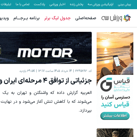
پیش بینی
اپلیکیشن ورزش سه
پخش زنده
اخبار ورزشی
پادکست
تماس با ما
تبلیغات
صفحه‌اصلی
جدول لیگ برتر
برنامه بــرجـــام
ویدیو
میدونستی میتونی از بالا رفتن ارزش سهام گوگل سود کسب کنی؟
بونوس واریز تا سقف 500 دلار، ب
ثبت نام کنید
کد:
2365282
14 خرداد 1405 ساعت 13:17
39.5K
بازدید
جزئیاتی از توافق ۴ مرحله‌ای ایران و آمریکا
العربیه گزارش داده که واشنگتن و تهران به یک ت
می‌شوند که با کاهش تنش آغاز می‌شود و در نهایت می‌
بپردازد.