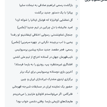
بازگشت رسمی ابراهیم صادقی به نیمکت سایپا
پیاتزا با یک دستور جدید برگشت
گل تماشایی کوالیارلا که فوتبال ایتالیا را شوکه کرد!
امید عالیشاه با دل چرکین در تیم جدید! (عکس)
جنجال تمام‌نشدنی:‌ رسوایی اخلاقی اینفانتینو لو رفت!
یحیی با لب برچیده: نگرانی در چهره سرمربی! (عکس)
رسمی: فجر مقصد جدید ستاره پیشین پرسپولیس
نایب‌قهرمان جهان در آستانه اخراج از تیم ملی کشتی
افشاگری غیرمنتظره: پپ، رودری را به بارسا فرستاد!
آخرین بازی دوستانه پرسپولیس برای لیگ برتر
برگزاری اردوی مشترک تیراندازان ایران و چین
حضور یک نماینده ایران در مسابقات شیرجه قهرمانی
فابرگاس: اگر می‌توانستم لائوتارو مارتینز را می‌خریدم
هایجک‌های تاریخی بارسا: وقتی دشمن خواب بود!