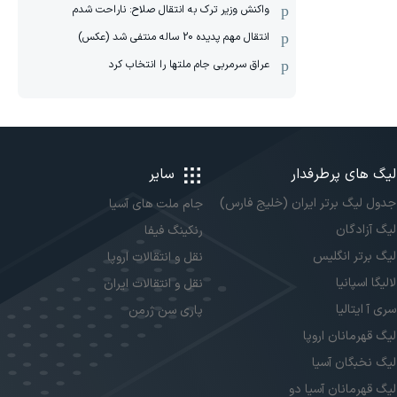
واکنش وزیر ترک به انتقال صلاح: ناراحت شدم
انتقال مهم پدیده 20 ساله منتفی شد (عکس)
عراق سرمربی جام ملتها را انتخاب کرد
لیگ های پرطرفدار
سایر
جدول لیگ برتر ایران (خلیج فارس)
جام ملت های آسیا
لیگ آزادگان
رنکینگ فیفا
لیگ برتر انگلیس
نقل و انتقالات اروپا
لالیگا اسپانیا
نقل و انتقالات ایران
سری آ ایتالیا
پاری سن ژرمن
لیگ قهرمانان اروپا
لیگ نخبگان آسیا
لیگ قهرمانان آسیا دو