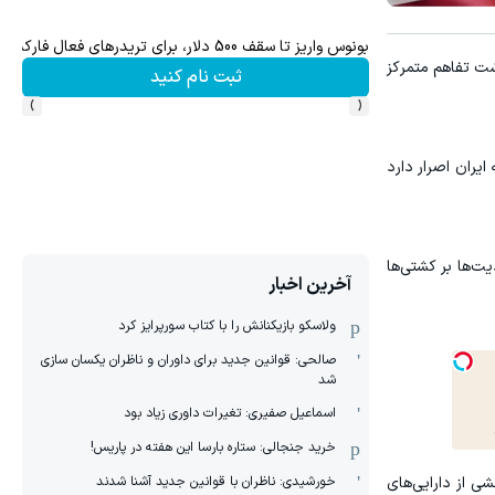
ش سهام گوگل سود کسب کنی؟
بونوس واریز تا سقف 500 دلار، برای تریدرهای فعال فارکس
شت تفاهم متمرکز
ثبت نام کنید
›
‹
یران اصرار دارد
ت‌ها بر کشتی‌ها
آخرین اخبار
ولاسکو بازیکنانش را با کتاب سورپرایز کرد
صالحی: قوانین جدید برای داوران و ناظران یکسان سازی
شد
اسماعیل صفیری: تغیرات داوری زیاد بود
خرید جنجالی: ستاره بارسا این هفته در پاریس!
خورشیدی: ناظران با قوانین جدید آشنا شدند
 از دارایی‌های