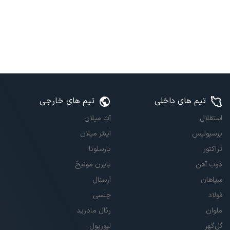
تیم های داخلی
تیم های خارجی
استقلال
آث میلان
پرسپولیس
اینتر میلان
تراکتور
بارسلونا
ذوب آهن
بایرن مونیخ
سپاهان
آرسنال
فولاد
چلسی
ملوان
رئال مادرید
گل‌گهر
لیورپول