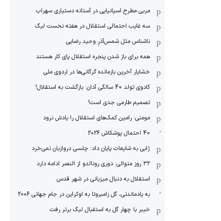
مربی مطرح اسپانیایی در آستانه دستیاری سهراب
سه غایب احتمالی استقلال در هفته نخست لیگ
ناشناس مثل شمس‌آذرِ وحید رضایی
همه برای باز شدن پنجره استقلال پای کار هستند
خشایار آخرین بازمانده گرگانی‌ها در اردوی ملی
کادوی تولد 40 سالگی آدان: بازگشت به استقلال!
تصمیم طارمی جدی است!
مومنی: رامین کمک‌های استقلال را یادش نرود
40 احتمال پوشکاش 2026
ژابی به شایعات پایان داد: چلسی دروازبان نمی‌خرد
۳۲ روز متوالی: دوری رونالدو از النصر ادامه دارد
استقلال به دنبال میزبانی در شهر قدس
به یادماندنی، گل زامبروتا به اوکراین در جام جهانی 2006
خیبر با چهار گل به استقبال لیگ برتر رفت