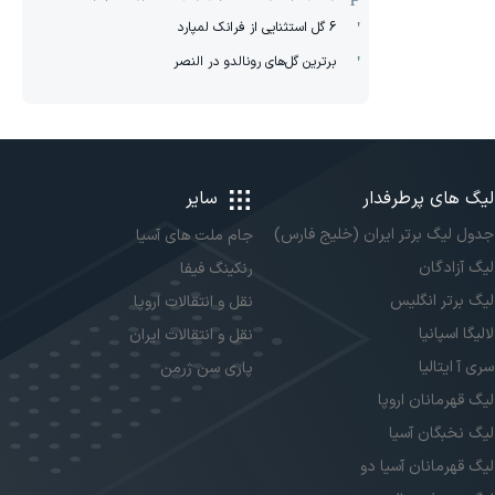
6 گل استثنایی از فرانک لمپارد
برترین گل‌های رونالدو در النصر
لیگ های پرطرفدار
سایر
جدول لیگ برتر ایران (خلیج فارس)
جام ملت های آسیا
لیگ آزادگان
رنکینگ فیفا
لیگ برتر انگلیس
نقل و انتقالات اروپا
لالیگا اسپانیا
نقل و انتقالات ایران
سری آ ایتالیا
پاری سن ژرمن
لیگ قهرمانان اروپا
لیگ نخبگان آسیا
لیگ قهرمانان آسیا دو