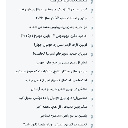
شکست‌ناپذیرترین تیم آسیا
نیمار سه بار تا نزدیکی پیوستن به رئال پیش رفت
برترین لحظات موتو GP در سال 2026
دو خرید بعدی پرسپولیس مشخص شدند
خاطره انگیز، یوونتوس 2 - بایرن مونیخ 1 (2005)
اولین کارت قرمز نسل زد فوتبال جهان!
میزبان جدید سوپرجام اسپانیا کجاست؟
تمام گل های مسی در جام های جهانی
سازمان ملل: منتظر نتایج مذاکرات تنگه هرمز هستیم
اختصاصی: احتمال تعویق شروع فصل جدید
مشکل در نهایی شدن خرید جدید آرسنال
منصوریان: داور بازی فوتبال را به بوکس تبدیل کرد
شکارچیان ثانیه‌ها، گل های لحظه آخر
یاسین در دو راهی سپاهان- نساجی
کانسلو در تمرین الهلال: رویای بارسا نابود شد؟