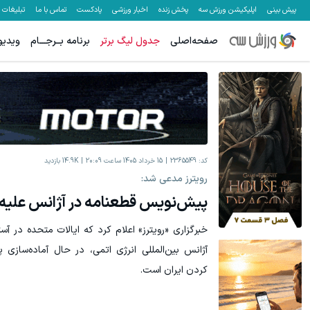
پیش بینی
اپلیکیشن ورزش سه
پخش زنده
اخبار ورزشی
پادکست
تماس با ما
تبلیغات
صفحه‌اصلی
جدول لیگ برتر
برنامه بــرجـــام
ویدیو
کد:
2365549
15 خرداد 1405 ساعت 20:09
14.9K
بازدید
رویترز مدعی شد:
پیش‌نویس قطعنامه‌ در آژانس علیه 
خبرگزاری «رویترز» اعلام کرد که ایالات متحده در آ
آژانس بین‌المللی انرژی اتمی، در حال آماده‌سازی
کردن ایران است.