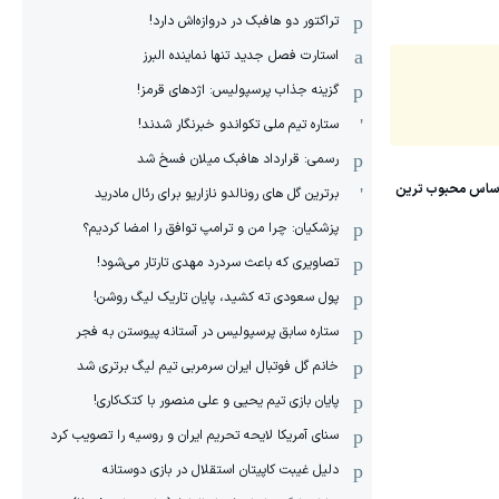
تراکتور دو هافبک در دروازه‌اش دارد!
استارت فصل جدید تنها نماینده البرز
گزینه جذاب پرسپولیس: اژدهای قرمز!
ستاره تیم ملی تکواندو خبرنگار شدند!
رسمی: قرارداد هافبک میلان فسخ شد
برترین گل های رونالدو نازاریو برای رئال مادرید
پزشکیان: چرا من و ترامپ توافق را امضا کردیم؟
تصاویری که باعث سردرد مهدی تارتار می‌شود!
پول سعودی ته کشید، پایان تاریک لیگ روشن!
ستاره سابق پرسپولیس در آستانه پیوستن به فجر
خانم گل فوتبال ایران سرمربی تیم لیگ برتری شد
پایان بازی تیم یحیی و علی منصور با کتک‌کاری!
سنای آمریکا لایحه تحریم ایران و روسیه را تصویب کرد
دلیل غیبت کاپیتان استقلال در بازی دوستانه