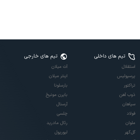
تیم های داخلی
تیم های خارجی
استقلال
آث میلان
پرسپولیس
اینتر میلان
تراکتور
بارسلونا
ذوب آهن
بایرن مونیخ
سپاهان
آرسنال
فولاد
چلسی
ملوان
رئال مادرید
گل‌گهر
لیورپول