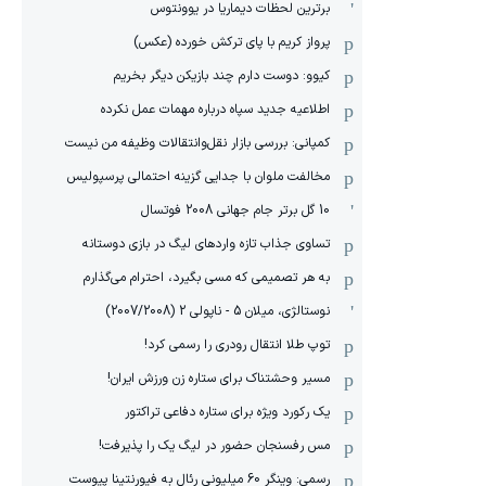
برترین لحظات دیماریا در یوونتوس
پرواز کریم با پای ترکش خورده (عکس)
کیوو: دوست دارم چند بازیکن دیگر بخریم
اطلاعیه جدید سپاه درباره مهمات عمل نکرده
کمپانی: بررسی بازار نقل‌وانتقالات وظیفه من نیست
مخالفت ملوان با جدایی گزینه احتمالی پرسپولیس
10 گل برتر جام جهانی 2008 فوتسال
تساوی جذاب تازه واردهای لیگ در بازی دوستانه
به هر تصمیمی که مسی بگیرد، احترام می‌گذارم
نوستالژی، میلان 5 - ناپولی 2 (2007/2008)
توپ طلا انتقال رودری را رسمی کرد!
مسیر وحشتناک برای ستاره زن ورزش ایران!
یک رکورد ویژه برای ستاره دفاعی تراکتور
مس رفسنجان حضور در لیگ یک را پذیرفت!
رسمی: وینگر 60 میلیونی رئال به فیورنتینا پیوست