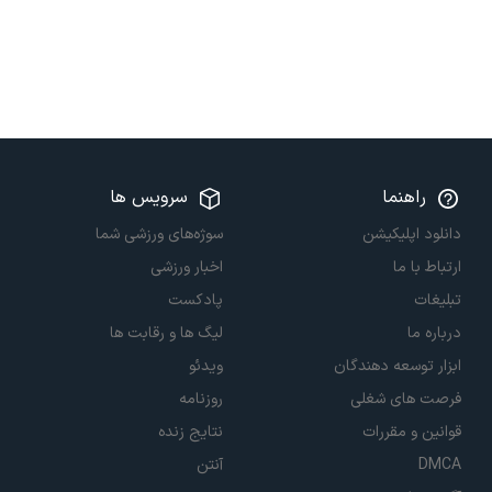
راهنما
سرویس ها
دانلود اپلیکیشن
سوژه‌های ورزشی شما
ارتباط با ما
اخبار ورزشی
تبلیغات
پادکست
درباره ما
لیگ ها و رقابت ها
ابزار توسعه دهندگان
ویدئو
فرصت های شغلی
روزنامه
قوانین و مقررات
نتایج زنده
DMCA
آنتن