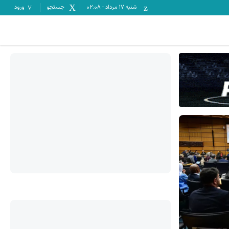
شنبه ۱۷ مرداد
-
02:08
جستجو
ورود