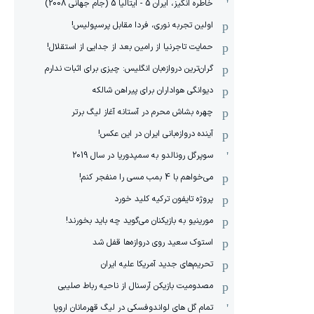
خاطره انگیز، ایران 5 - ایتالیا 5 (جام جهانی 2008)
اولین تجربه نوری، فردا مقابل پرسپولیس!
حمایت تاجرنیا از رامین بعد از جدایی از استقلال!
گران‌ترین دروازه‌بان انگلیس: چیزی برای اثبات ندارم
دیوانگی هواداران برای پیراهن شالکه
چهره بشاش محرم در آستانه آغاز لیگ برتر
آینده دروازه‌بانی ایران در این عکس!
سوپرگل رونالدو به سمپدوریا در سال 2019
می‌خواهم با 4 بمب مسی را منفجر کنم!
پروژه تایفون ترکیه کلید خورد
مورینیو به بازیکنان می‌گوید چه باید بخورند!
استوک سعید روی دروازه‌ها قفل شد
تحریم‌های جدید آمریکا علیه ایران
مصدومیت بازیکن آرسنال از ناحیه رباط صلیبی
تمام گل های لواندوفسکی در لیگ قهرمانان اروپا