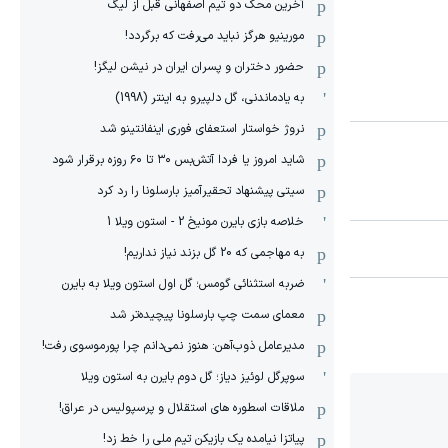
آخرین محک دو تیم اصفهانی قبل از لیگ
مورینیو هرگز نباید می‌رفت که برگردد!
حضور دختران و پسران ایران در نیشن لیگز!
به یادماندنی، گل دلپیرو به اینتر (1998)
نروژ خواستار استعفای فوری اینفانتینو شد
شاید امروز یا فردا آتش‌بس ۳۰ تا ۶۰ روزه برقرار شود
سیتی پیشنهاد تحقیرآمیز بارسلونا را رد کرد
خلاصه بازی بایرن مونیخ 2 - استون ویلا 1
به مهاجمی که 20 گل بزند نیاز نداریم!
ضربه استثنائی گومس؛ گل اول استون ویلا به بایرن
معمای سمت چپ بارسلونا پیچیده‌تر شد
مدیرعامل ذوب‌آهن: هنوز نمی‌دانم چرا پورموسوی رفت!
سوپرگل لوئیز دیاز؛ گل دوم بایرن به استون ویلا
ملاقات اسطوره های استقلال و پرسپولیس در عراق!
پیاتزا نیامده یک بازیکن تیم ملی را خط زد!