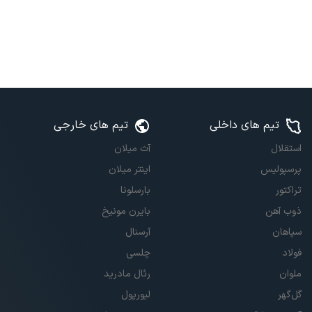
تیم های داخلی
تیم های خارجی
استقلال
آث میلان
پرسپولیس
اینتر میلان
تراکتور
بارسلونا
ذوب آهن
بایرن مونیخ
سپاهان
آرسنال
فولاد
چلسی
ملوان
رئال مادرید
گل‌گهر
لیورپول