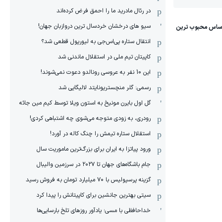
در رئال مادرید ما را احمق فرض کرده‌اند
سیو های درخشان خردسال ترین دروازبان جهان!
انتقال ستاره پی‌اس‌جی به لیورپول قطعی شد؟
کاپیتان تیم ملی در استقلال ماندنی شد
این 10 نفر به عروسی رونالدو دعوت نمی‌شوند!
رسمی: گلر منچستریونایتد لالیگایی شد
گل اول بایرن مونیخ به استون ویلا توسط کیم مین جائه
رودری، به زودی متوجه می‌شوی چه اشتباهی کردی!
استقلال ستاره تیمش را چنگ کاله در آورد!
ورود پیاتزا به ایران برای بزرگ‌ترین ماموریت سال
جام باشگاه‌های جهان تا ۲۰۲۷ در سرزمین والیبال
گزینه پرسپولیس با ۷۰ میلیارد تومان به فروش رسید
سیتی بهترین جانشین برای کاپیتانش را پیدا کرد
خداحافظی با مسی؛ یادآور روزهای تلخ بارسایی‌ها