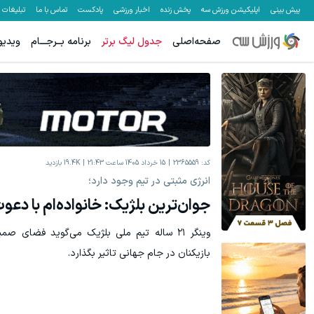
پیش بینی
اپلیکیشن ورزش سه
پخش زنده
اخبار ورزشی
پادکست
تماس با ما
تبلیغات
صفحه‌اصلی
جدول لیگ برتر
برنامه بــرجـــام
ویدیو
کد:
2365559
15 خرداد 1405 ساعت 21:43
19.4K
بازدید
انرژی مثبتی در تیم وجود دارد؛
جوان‌ترین بلژیک: خانواده‌ام با دعو
وینگر ۲۱ ساله تیم ملی بلژیک می‌گوید فضای ص
بازیکنان در جام جهانی تاثیر بگذارد.