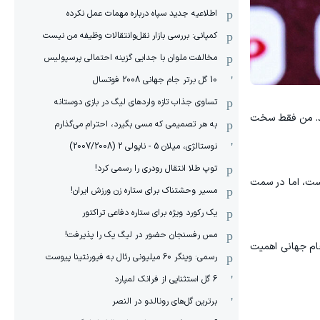
اطلاعیه جدید سپاه درباره مهمات عمل نکرده
کمپانی: بررسی بازار نقل‌وانتقالات وظیفه من نیست
مخالفت ملوان با جدایی گزینه احتمالی پرسپولیس
10 گل برتر جام جهانی 2008 فوتسال
تساوی جذاب تازه واردهای لیگ در بازی دوستانه
ند. من فقط سخت
به هر تصمیمی که مسی بگیرد، احترام می‌گذارم
نوستالژی، میلان 5 - ناپولی 2 (2007/2008)
توپ طلا انتقال رودری را رسمی کرد!
، اما در سمت
مسیر وحشتناک برای ستاره زن ورزش ایران!
یک رکورد ویژه برای ستاره دفاعی تراکتور
مس رفسنجان حضور در لیگ یک را پذیرفت!
جام جهانی اهمیت
رسمی: وینگر 60 میلیونی رئال به فیورنتینا پیوست
6 گل استثنایی از فرانک لمپارد
برترین گل‌های رونالدو در النصر