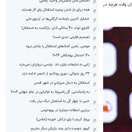
ناشناس مثل شمس‌آذرِ وحید رضایی
 آن وقت هرچه در
همه برای باز شدن پنجره استقلال پای کار هستند
خشایار آخرین بازمانده گرگانی‌ها در اردوی ملی
کادوی تولد 40 سالگی آدان: بازگشت به استقلال!
تصمیم طارمی جدی است!
مومنی: رامین کمک‌های استقلال را یادش نرود
40 احتمال پوشکاش 2026
ژابی به شایعات پایان داد: چلسی دروازبان نمی‌خرد
۳۲ روز متوالی: دوری رونالدو از النصر ادامه دارد
استقلال به دنبال میزبانی در شهر قدس
به یادماندنی، گل زامبروتا به اوکراین در جام جهانی 2006
خیبر با چهار گل به استقبال لیگ برتر رفت
برترین لحظات دیماریا در یوونتوس
پرواز کریم با پای ترکش خورده (عکس)
کیوو: دوست دارم چند بازیکن دیگر بخریم