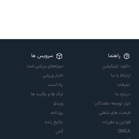
راهنما
سرویس ها
دانلود اپلیکیشن
سوژه‌های ورزشی شما
ارتباط با ما
اخبار ورزشی
تبلیغات
پادکست
درباره ما
لیگ ها و رقابت ها
ابزار توسعه دهندگان
ویدئو
فرصت های شغلی
روزنامه
قوانین و مقررات
نتایج زنده
DMCA
آنتن