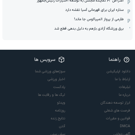
اعتراض ۶۳ نماینده مجلس به توسعه اختیارات رئیس‌جمهور
ستاره ایران برای قهرمانی آسیا نقشه دارد
طارمی از پرواز المپیاکوس جا ماند!
برق ورزشگاه آزادی بازهم به دلیل بدهی قطع شد
راهنما
سرویس ها
دانلود اپلیکیشن
سوژه‌های ورزشی شما
ارتباط با ما
اخبار ورزشی
تبلیغات
پادکست
درباره ما
لیگ ها و رقابت ها
ابزار توسعه دهندگان
ویدئو
فرصت های شغلی
روزنامه
قوانین و مقررات
نتایج زنده
DMCA
آنتن
آگهی دولتی
پیش بینی