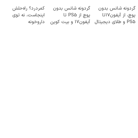
ببر
گردونه شانس بدون
گردونه شانس بدون
کمردرد؟ راه‌حلش
پوچ، از آیفون17تا
پوچ از PS5 تا
اینجاست، نه توی
PS5 و طلای دیجیتال
آیفون17 و بیت کوین
داروخونه
و دلار🔥
🔥