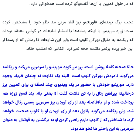
که در طول کمپین با آن‌ها گفت‌وگو کرده است همخوانی دارد.
عجب برگ برنده‌ای. فلورنتینو پرز قبلا مربی مد نظر خود را مشخص کرده
است: ژوزه مورینیو. با اینکه رسانه‌ها با انتشار شایعات در گوشی معتقد بودند
که ریکلمه به دنبال یورگن کلوپ است ولی این شایعات تا زمانی که او رسما از
این خبر پرده برنمی‌داشت افاقه نمی‌کرد. اتفاقی که امشب افتاد.
حالا صحنه کاملا روشن است. پرز می‌گوید مورینیو را سرمربی می‌کند و ریکلمه
می‌گوید نامزدش یورگن کلوپ است. البته یک تفاوت نه چندان ظریف وجود
دارد. مورینیو خودش با حضور در یک ویدیوی چند لحظه‌ای برای کمپین پرز
درحالیکه پیراهن رئال را به تن داشت گفت si یعنی بله. بند فسخ ژوزه هم
پرداخت شده و او بلافاصله بعد از رای آوردن پرز سرمربی رسمی رئال خواهد
شد. ولی ریکلمه می‌گوید رائول بعد از رای آوردن او با کلوپ صحبت خواهد
کرد. با شناختی که از کلوپ داریم راضی کردن او به برگشتن به فوتبال به عنوان
سرمربی به این راحتی‌ها نخواهد بود.