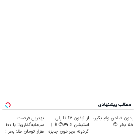
مطالب پیشنهادی
بدون ضامن وام بگیر،
از آیفون 17 تا پلی
بهترین فرصت
طلا بخر 😍
استیشن 5 🎮😍📱 |
سرمایه‌گذاری‼️ با 100
گردونه بچرخون جایزه
هزار تومان طلا بخر‼️