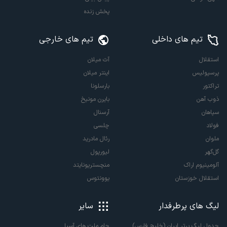
پخش زنده
تیم های داخلی
تیم های خارجی
استقلال
آث میلان
پرسپولیس
اینتر میلان
تراکتور
بارسلونا
ذوب آهن
بایرن مونیخ
سپاهان
آرسنال
فولاد
چلسی
ملوان
رئال مادرید
گل‌گهر
لیورپول
آلومینیوم اراک
منچستریونایتد
استقلال خوزستان
یوونتوس
لیگ های پرطرفدار
سایر
جدول لیگ برتر ایران (خلیج فارس)
جام ملت های آسیا