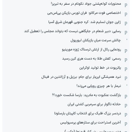
محتویات کوله‌پشتی جواد نکونام در سفر به تبریز!
اختصاصی فوت مرکاتو: فران تورس بازیکن پی‌اس‌جی
ژاپن جوان تسلیم شد: کره جنوبی قهرمان شرق آسیا
رسایی: دبیر شعام در جایگاهی نیست که بتواند مجلس را تعطیل کند
چالش سرعت میان بازیکنان لیورپول
رونمایی رئال از ارتش ترسناک ژوزه مورینیو
رسمی: کفش طلا به دست هری کین رسید
پاتریوت در خط تولید اوکراین
نبرد همیشگی این‌بار برای جام: برزیل و آرژانتین در فینال
نیمار با هر چیزی روپایی می‌زند!
بازگشت عنکبوت به مادرید: بارسا شکست خورد؟!
حادثه ناگوار برای سرمربی کشتی ایران
دردسر بزرگ فلیک برای انتخاب کاپیتان بارسلونا
آخرین استراحت برای ستاره‌های پرسپولیس
مدیر پرسپولیسی در کنار قرمزها (عکس)