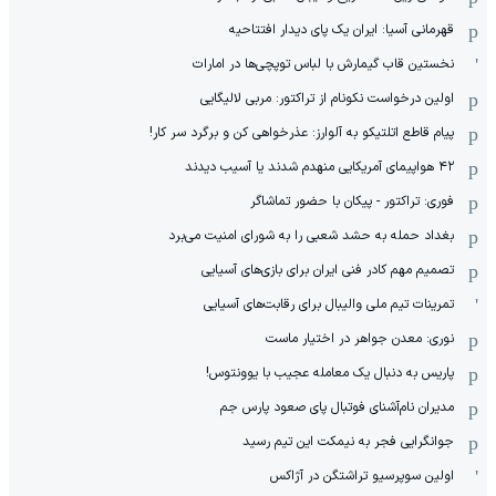
قهرمانی آسیا: ایران یک پای دیدار افتتاحیه
نخستین قاب گیمارش با لباس توپچی‌ها در امارات
اولین درخواست نکونام از تراکتور: مربی لالیگایی
پیام قاطع اتلتیکو به آلوارز: عذرخواهی کن و برگرد سر کار!
۴۲ هواپیمای آمریکایی منهدم شدند یا آسیب دیدند
فوری: تراکتور - پیکان با حضور تماشاگر
بغداد حمله به حشد شعبی را به شورای امنیت می‌برد
تصمیم مهم کادر فنی ایران برای بازی‌های آسیایی
تمرینات تیم ملی والیبال برای رقابت‌های آسیایی
نوری: معدن جواهر در اختیار ماست
پاریس به دنبال یک معامله عجیب با یوونتوس!
مدیران نام‌آشنای فوتبال پای صعود پارس جم
جوانگرایی فجر به نیمکت این تیم رسید
اولین سوپرسیو تراشتگن در آژاکس