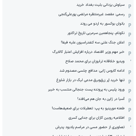
سیاوش یزدانی بلیت بغداد خرید
رسمی: مقصد غیرمنتظره مرتضی پورعلی‌گنجی
بانوان بوکسور به اردو می روند
نکونام، پنجاهمین سرمربی تاریخ تراکتور
اعلان جنگ علنی سه کنفدراسیون علیه فیفا!
خبر مهم وزیر اقتصاد درباره افزایش اعتبار کالابرگ
ویدیو خلاقانه ترابوزان برای محمد صلاح
ادامه کابوس ژابی: مدافع چلسی مصدوم شد
تنها خرید پُر زرق‌وبرق مدعی لیگ در بازار شلوغ
ورود پلیس به پرونده پست جنجالی منتسب به خیبر
آسیا در ژاپن به جان هم می‌افتد!
طعنه مورینیو به پپ: تعطیلات برای ضعیف‌هاست!
اطلاعیه روبین کازان برای جدایی کسری
تصاویری از حضور مسی در مراسم یادبود پدرش