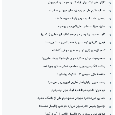
تلاش فن‌دایک برای آرام کردن هواداران لیورپول
استارت تیم ملی برای بازی های جهانی اسکیت
رسمی: خداداد و مازیار زارع محروم شدند
مبارزه فوق حساس علی‌اکبری در روسیه
کلید صعود چادرملو در جمع شاگردان جباری (عکس)
فوری: کاپیتان تیم ملی به صدرنشین هلند پیوست
تمام گل‌های ژاپن در جام های جهانی گذشته
مصدومیت جدی ستاره جوان بارسلونا: رباط صلیبی؟
پادشاه انگلیسی بایرن، صاحب کفش طلای اروپا شد
خلاصه بازی مارسی 3 - اتلتیک بیلبائو 1
بمب خبری: بنیان‌گذار آمازون لیورپول را می‌خرد
مهاجری: ناجوانمردانه به لیگ برتر نرسیدیم
جدایی غیرمنتظره کاپیتان سابق تیم ملی از باشگاه جدید
توضیح رئیس فدراسیون درباره حواشی والیبال نشسته
طولانی‌ترین ست تاریخ والیبال قلابی از آب درآمد!