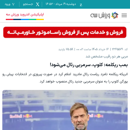
دوشنبه ۱۹ مرداد
-
16:52
جستجو
ورود
اپلیکیشن اندروید ورزش سه
کد:
2365579
16 خرداد 1405 ساعت 00:02
75.5K
بازدید
مربی هر دو رقیب مشخص شد
بمب ریکلمه: کلوپ، سرمربی رئال می‌شود!
‫انریکه ریکلمه نامزد ریاست رئال مادرید اعلام کرد در صورت پیروزی در انتخابات پیش رو
یورگن کلوپ را به عنوان سرمربی جدید رئال منصوب خواهد کرد.