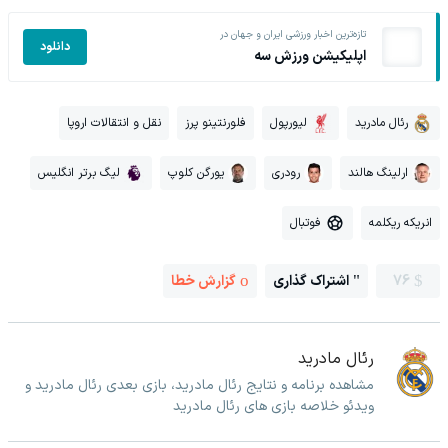
تازه‌ترین اخبار ورزشی ایران و جهان در
دانلود
اپلیکیشن ورزش سه
رئال مادرید
لیورپول
فلورنتینو پرز
نقل و انتقالات اروپا
ارلینگ هالند
رودری
یورگن کلوپ
لیگ برتر انگلیس
انریکه ریکلمه
فوتبال
76
اشتراک گذاری
گزارش خطا
رئال مادرید
مشاهده برنامه و نتایج رئال مادرید، بازی بعدی رئال مادرید و
ویدئو خلاصه بازی های رئال مادرید