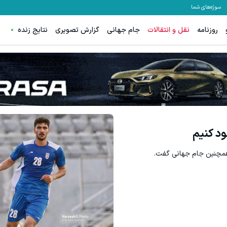
سوژه‌های شما
روزنامه
نقل و انتقالات
جام جهانی
گزارش تصویری
نتایج زنده
قویت موی جلبک توی حمومت خالیه!45%تخفیف
به بزرگترین جشنواره ایمپلنت تهران سر بزنید 
خرید محصول
رزرورایگان نوب
ود کنیم
و همچنین جام جهانی گفت.