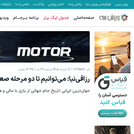
پیش بینی
اپلیکیشن ورزش سه
پخش زنده
اخبار ورزشی
پادکست
تماس با ما
تبلیغات
صفحه‌اصلی
جدول لیگ برتر
برنامه بــرجـــام
ویدیو
جای بخیه داری؟؟ فقط در 3 هفته ترمیمش کن!😍
جای این پک ت
کلیک کن!
کد:
2365582
16 خرداد 1405 ساعت 00:27
13.3K
بازدید
رزاقی‌نیا: می‌توانیم تا دو مرحله صع
جوان‌ترین ایرانی تاریخ جام جهانی از بازی با مالی 