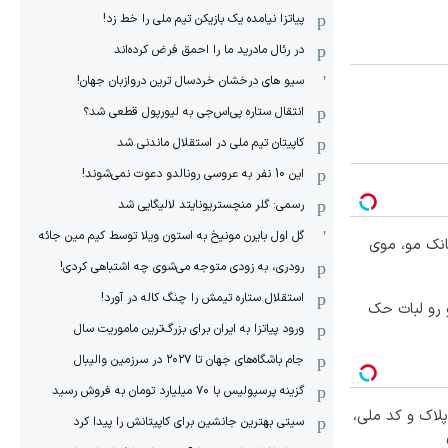
پیاتزا نیامده یک بازیکن تیم ملی را خط زد!
در رئال مادرید ما را احمق فرض کرده‌اند
سیو های درخشان خردسال ترین دروازبان جهان!
انتقال ستاره پی‌اس‌جی به لیورپول قطعی شد؟
کاپیتان تیم ملی در استقلال ماندنی شد
این 10 نفر به عروسی رونالدو دعوت نمی‌شوند!
رسمی: گلر منچستریونایتد لالیگایی شد
گل اول بایرن مونیخ به استون ویلا توسط کیم مین جائه
انک مو، موی
رودری، به زودی متوجه می‌شوی چه اشتباهی کردی!
استقلال ستاره تیمش را چنگ کاله در آورد!
 رو لبات حک
ورود پیاتزا به ایران برای بزرگ‌ترین ماموریت سال
جام باشگاه‌های جهان تا ۲۰۲۷ در سرزمین والیبال
گزینه پرسپولیس با ۷۰ میلیارد تومان به فروش رسید
پلاک و کد ملی،
سیتی بهترین جانشین برای کاپیتانش را پیدا کرد