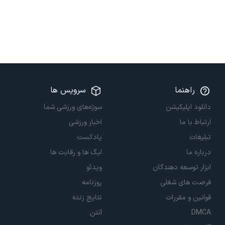
راهنما
سرویس ها
دانلود اپلیکیشن
سوژه‌های ورزشی شما
ارتباط با ما
اخبار ورزشی
تبلیغات
پادکست
درباره ما
لیگ ها و رقابت ها
ابزار توسعه دهندگان
ویدئو
فرصت های شغلی
روزنامه
قوانین و مقررات
نتایج زنده
DMCA
آنتن