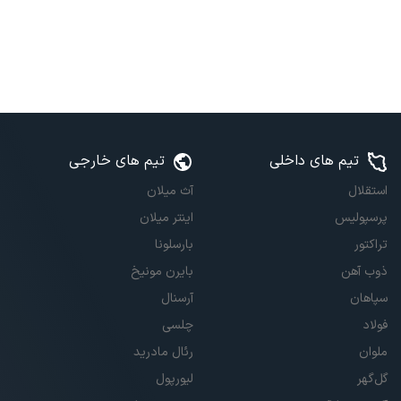
تیم های داخلی
تیم های خارجی
استقلال
آث میلان
پرسپولیس
اینتر میلان
تراکتور
بارسلونا
ذوب آهن
بایرن مونیخ
سپاهان
آرسنال
فولاد
چلسی
ملوان
رئال مادرید
گل‌گهر
لیورپول