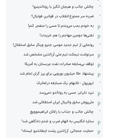
چالش جالب و هیجان انگیز با رونالدینیو!
ضربه سر ممنوع؛انقلاب در قوانین فوتبال؟
به خودم بمب می‌بندم تا مسی را منفجر کنم!
نفتی‌ها دومین مهاجم را هم خریدند!
رونمایی از تیم جدید موسی جنپو وینگر سابق استقلال!
سرنوشت نیمکت تیم ملی آرژانتین مشخص شد
توقف بی‌سابقه صادرات نفت عربستان به آمریکا
پیشنهاد ۱۵۰ میلیون یورویی برای پرز گران تمام شد
لیورپول - تاتنهام؛ یک مسابقه دراماتیک
نبرد نابرابر: مسی به رونالدو نمی‌رسد
ملی‌پوش سابق والیبال ایران استقلالی شد
چالش جالب و جذاب با زلاتان ابراهیموویچ
ستاره انگلیس به اتهام ضرب و شتم دادگاهی شد!
حمایت جنجالی: آرژانتین پشت اینفانتنیو ایستاد!