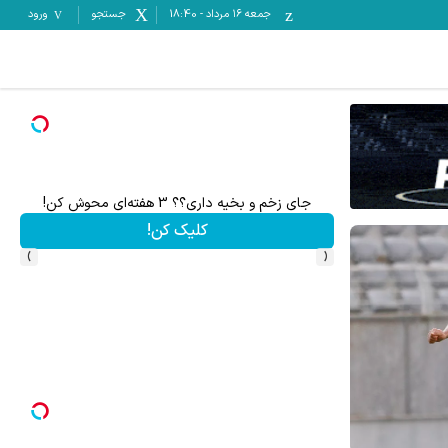
جمعه ۱۶ مرداد
-
18:40
جستجو
ورود
! | فقط ۲۵ میلیون !
جای زخم و بخیه داری؟؟ 3 هفته‌ای محوش کن!
ت
کلیک کن!
›
‹