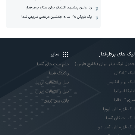
رد اولین پیشنهاد اتلتیکو برای ستاره پرطرفدار
یک بازیکن ۳۸ ساله جانشین مرتضی شریفی شد!
لیگ های پرطرفدار
سایر
جدول لیگ برتر ایران (خلیج فارس)
جام ملت های آسیا
لیگ آزادگان
رنکینگ فیفا
لیگ برتر انگلیس
نقل و انتقالات اروپا
لالیگا اسپانیا
نقل و انتقالات ایران
سری آ ایتالیا
پاری سن ژرمن
لیگ قهرمانان اروپا
لیگ نخبگان آسیا
لیگ قهرمانان آسیا دو