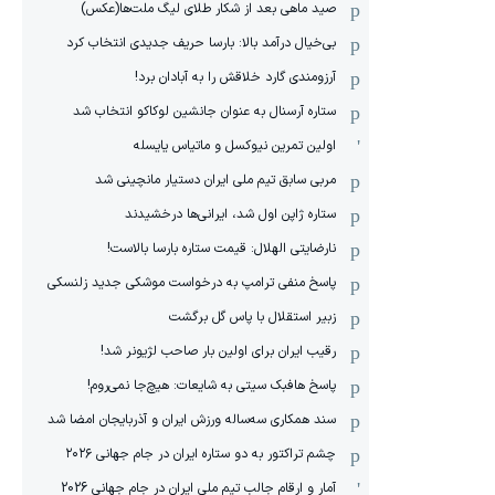
صید ماهی بعد از شکار طلای لیگ ملت‌ها(عکس)
بی‌خیال درآمد بالا: بارسا حریف جدیدی انتخاب کرد
آرزومندی گارد خلاقش را به آبادان برد!
ستاره آرسنال به عنوان جانشین لوکاکو انتخاب شد
اولین تمرین نیوکسل و ماتیاس یایسله
مربی سابق تیم ملی ایران دستیار مانچینی شد
ستاره ژاپن اول شد، ایرانی‌ها درخشیدند
نارضایتی الهلال: قیمت ستاره بارسا بالاست!
پاسخ منفی ترامپ به درخواست موشکی جدید زلنسکی
زبیر استقلال با پاس گل برگشت
رقیب ایران برای اولین بار صاحب لژیونر شد!
پاسخ هافبک سیتی به شایعات: هیچ‌جا نمی‌روم!
سند همکاری سه‌ساله‌ ‌ورزش ایران و آذربایجان امضا شد
چشم تراکتور به دو ستاره ایران در جام جهانی ۲۰۲۶
آمار و ارقام جالب تیم ملی ایران در جام جهانی 2026