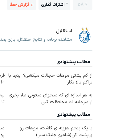
58
اشتراک گذاری
گزارش خطا
استقلال
مشاهده برنامه و نتایج استقلال، بازی بعد
مطالب پیشنهادی
از کم پشتی موهات خجالت میکشی؟ اینجا با
فرم
تراکم بالا بکار
10 سال جوانتر شو😍
به هر اندازه ای که میخوای میتونی طلا بخری
لبخ
از سرمایه ات محافظت کنی
تا
مطالب پیشنهادی
با یک پنجم هزینه ی کاشت، موهات رو
میخ
پرپشت کن(شامپو جلبک سبز)
پول