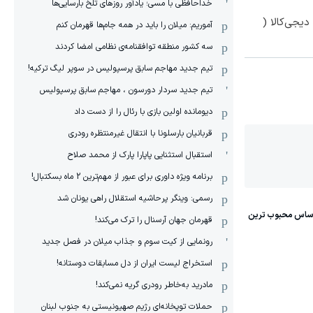
خداحافظی با مسی؛ یادآور روزهای تلخ بارسایی‌ها
یجی‌کالا (
آموریم: میلان را باید در همه جام‌ها قهرمان کنم
سه کشور منطقه توافقنامه‌ی نظامی امضا کردند
تیم جدید مهاجم سابق پرسپولیس در سوپر لیگ ترکیه!
تیم جدید سردار دورسون ، مهاجم سابق پرسپولیس
دیومانده اولین بازی با رئال را از دست داد
قربانیان بارسلونا با انتقال غیرمنتظره رودری
استقبال استثنایی پاپارا پارک از محمد صلاح
برنامه ویژه داوری برای عبور از مهم‌ترین 2 ماه بسکتبال!
رسمی: وینگر پرحاشیه استقلال راهی یونان شد
قهرمان جهان آرسنال را ترک می‌کند!
رونمایی از کیت سوم و جذاب میلان در فصل جدید
استخراج لیست ایران از دل مسابقات دوستانه!
مادرید به‌خاطر رودری گریه نمی‌کند!
حملات توپخانه‌ای رژیم صهیونیستی به جنوب لبنان