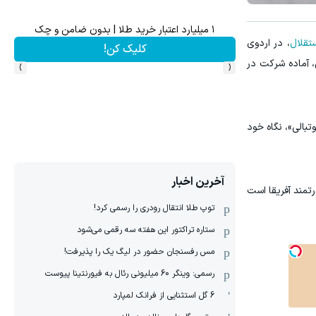
۱ میلیارد اعتبار خرید طلا | بدون ضامن و چک
ت وخوش حالت(شامپوجلبک40%off)
تقلال
، در اردوی
کلیک کن!
›
‹
ی، آماده شرکت در
بالی»، نگاه خود
آخرین اخبار
تمند آفریقا است
توپ طلا انتقال رودری را رسمی کرد!
ستاره تراکتور این هفته سه رقمی می‌شود
مس رفسنجان حضور در لیگ یک را پذیرفت!
رسمی: وینگر 60 میلیونی رئال به فیورنتینا پیوست
6 گل استثنایی از فرانک لمپارد