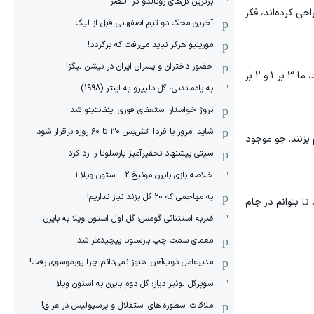
برترین گل‌های رونالدو در النصر
حی کرده‌اند، فکر
آخرین محک دو تیم اصفهانی قبل از لیگ
مورینیو هرگز نباید می‌رفت که برگردد!
حضور دختران و پسران ایران در نیشن لیگز!
«به رنکینگ مالی و گامبیا نگاه نکنید؛ این‌ها تیم‌های قدرتمندی هستند و همان‌طور که دیدید، ما ۳ بر ۱ و ۲ بر
به یادماندنی، گل دلپیرو به اینتر (1998)
نروژ خواستار استعفای فوری اینفانتینو شد
شاید امروز یا فردا آتش‌بس ۳۰ تا ۶۰ روزه برقرار شود
بزنند. جو موجود
سیتی پیشنهاد تحقیرآمیز بارسلونا را رد کرد
خلاصه بازی بایرن مونیخ 2 - استون ویلا 1
به مهاجمی که 20 گل بزند نیاز نداریم!
تا بتوانم در جام
ضربه استثنائی گومس؛ گل اول استون ویلا به بایرن
معمای سمت چپ بارسلونا پیچیده‌تر شد
مدیرعامل ذوب‌آهن: هنوز نمی‌دانم چرا پورموسوی رفت!
سوپرگل لوئیز دیاز؛ گل دوم بایرن به استون ویلا
ملاقات اسطوره های استقلال و پرسپولیس در عراق!