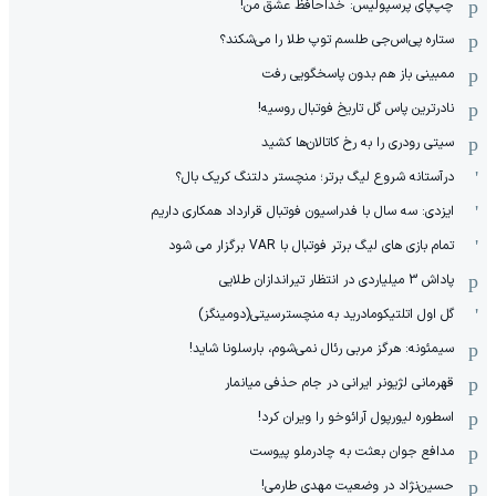
چپ‌پای پرسپولیس: خداحافظ عشق من!
ستاره پی‌اس‌جی طلسم توپ طلا را می‌شکند؟
ممبینی باز هم بدون پاسخگویی رفت
نادر‌ترین پاس گل تاریخ فوتبال روسیه!
سیتی رودری را به رخ کاتالان‌ها کشید
درآستانه شروع لیگ برتر؛ منچستر دلتنگ کریک بال؟
ایزدی: سه سال با فدراسیون فوتبال قرارداد همکاری داریم
تمام بازی های لیگ برتر فوتبال با VAR برگزار می شود
پاداش 3 میلیاردی در انتظار تیراندازان طلایی
گل اول اتلتیکومادرید به منچسترسیتی(دومینگز)
سیمئونه: هرگز مربی رئال نمی‌شوم، بارسلونا شاید!
قهرمانی لژیونر ایرانی در جام حذفی میانمار
اسطوره لیورپول آرائوخو را ویران کرد!
مدافع جوان بعثت به چادرملو پیوست
حسین‌نژاد در وضعیت مهدی طارمی!