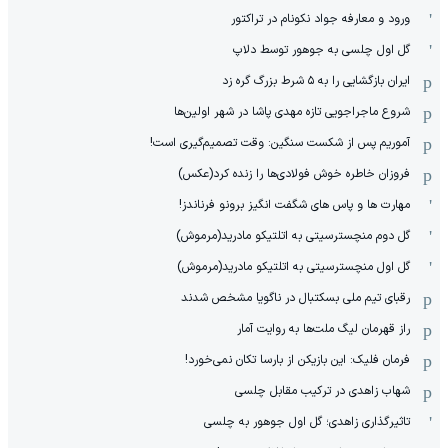
ورود و معارفه جواد نکونام در تراکتور
گل اول چلسی به جوهور توسط دلاپ
ایران بازگشایی را به ۵ شرط بزرگ گره زد
شروع ماجراجویی تازه مهدی پاشا در شهر اولین‌ها
آموریم پس از شکست سنگین: وقت تصمیم‌گیری است!
فروزان خاطره خوش فولادی‌ها را زنده کرد(عکس)
مهارت ها و پاس های شگفت انگیز برونو فرناندز!
گل دوم منچسترسیتی به اتلتیکو مادرید(مرموش)
گل اول منچسترسیتی به اتلتیکو مادرید(مرموش)
رقبای تیم ملی بسکتبال در ناگویا مشخص‌ شدند
راز قهرمان لیگ ملت‌ها به روایت آمار
فرمان فلیک: این بازیکن از بارسا تکان نمی‌خورد!
شهاب زاهدی در ترکیب مقابل چلسی
تاثیرگذاری زاهدی؛ گل اول جوهور به چلسی