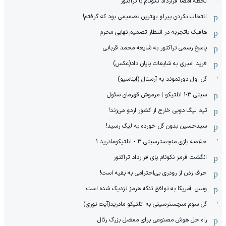
لحظه امضا قرارداد نکونام با تراکتور
انتخاب نکردن پیرلو بهترین تصمیمی بود که گرفتم!
هافبک باتجربه در انتظار تصمیم نهایی محرم
پاسخ رسمی تراکتور به شایعه محمد قربانی
فرید امیری به شایعات پایان داد(عکس)
گل اول دورتموند به آرسنال (ایناسیو)
سیتی 3-1 اتلتیکو | مرموش قهرمان سئول
تیم لیگ دویی خارج از کشور اردو می‌زند!
سیدحسین بدون گل خورده به لیگ رسید!
خلاصه بازی منچسترسیتی 3 - اتلتیکومادرید 1
انگشت قرمز نکونام پای قرارداد تراکتور
حرف زدن از رودری بی‌احترامی به بقیه است!
ونس: آمریکا به توافق تنگه هرمز نزدیک شده است
گل سوم منچسترسیتی به اتلتیکو مادرید(آیت نوری)
راه حل هوش مصنوعی برای معضل بزرگ رئال