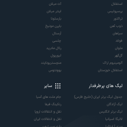
استقلال
آث میلان
پرسپولیس
اینتر میلان
تراکتور
بارسلونا
ذوب آهن
بایرن مونیخ
سپاهان
آرسنال
فولاد
چلسی
ملوان
رئال مادرید
گل‌گهر
لیورپول
آلومینیوم اراک
منچستریونایتد
استقلال خوزستان
یوونتوس
لیگ های پرطرفدار
سایر
جدول لیگ برتر ایران (خلیج فارس)
جام ملت های آسیا
لیگ آزادگان
رنکینگ فیفا
لیگ برتر انگلیس
نقل و انتقالات اروپا
لالیگا اسپانیا
نقل و انتقالات ایران
سری آ ایتالیا
پاری سن ژرمن