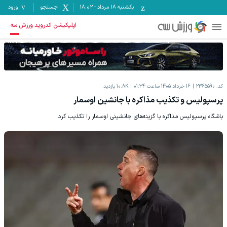
یکشنبه ۱۸ مرداد
-
18:02
جستجو
ورود
اپلیکیشن اندروید ورزش سه
کد:
2365590
16 خرداد 1405 ساعت 01:34
10.8K
بازدید
پرسپولیس و تکذیب مذاکره با جانشین اوسمار
باشگاه پرسپولیس مذاکره با گزینه‌های جانشینی اوسمار را تکذیب کرد.