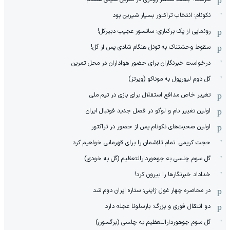
نکونام: انتخاب تراکتور بسیار شیرین بود
رونمایی از یک برکناری: سانسور عجیب دبیرکل!
سقوط وحشتناک به تونل هنگام شادی پس از گل!
درخواست خبرنگاران برای حضور هواداران در محل تمرین
گل دوم لیورپول به موناکو (ویرتز)
تغییر خاص مدافع استقلال برای بازی در تیم ملی
اولین تغییر نام و لوگو در فصل جدید فوتبال ایران
اولین صحبت‌های نکونام پس از حضور در تراکتور
حجت کریمی: تمام تلاشمان را برای قهرمانی خواهیم کرد
گل سوم چلسی به جوهوردارالتعظیم (گل به خودی)
خداداد خبرنگارها را بیرون کرد!
در محاصره چهار غول ژاپنی: ستاره ایران دوم شد
دو انتقال فوری و بزرگ: بارسلونا عجله دارد
گل سوم جوهوردارالتعظیم به چلسی (برگسون)