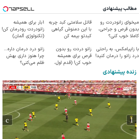
مطالب پیشنهادی
میخوای زانودردت رو
قاتل سلامتی کبد چربه
1بار برای همیشه
بدون قرص و جراحی،
با این دمنوش گیاهی
زانودردت رودرمان کن!
کاملا خوب کنی؟
کبدتو بیمه کن
(تکنولوژی آلمان)
((پرسش‌نامه))
◂پرسشنامه▸
با زاپیامکس، به راحتی
زانو دردت رو بدون
زانو درد درمان داره…
درد زانو را درمان کنید!
قرص برای همیشه
چرا هنوز داری بهش
خوب کن! (قدم اول،
ظلم می‌کنی؟
پرسش‌نامه)
زنده پیشنهادی