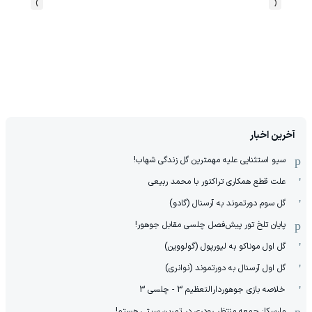
›
‹
آخرین اخبار
سیو استثنایی علیه مهمترین گل زندگی شهاب!
علت قطع همکاری تراکتور با محمد ربیعی
گل سوم دورتموند به آرسنال (گادو)
پایان تلخ تور پیش‌فصل چلسی مقابل جوهور!
گل اول موناکو به لیورپول (گولووین)
گل اول آرسنال به دورتموند (نوانری)
خلاصه بازی جوهوردارالتعظیم 3 - چلسی 3
مارسکا: جمعه منتظر رودری در تمرین سیتی هستم!