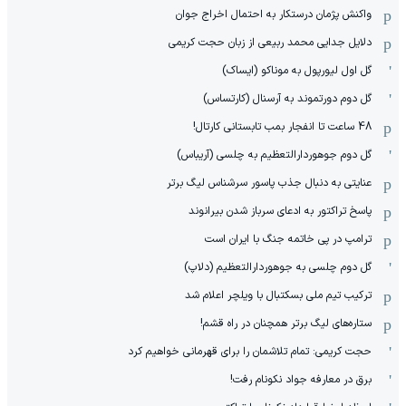
واکنش پژمان درستکار به احتمال اخراج جوان
دلایل جدایی محمد ربیعی از زبان حجت کریمی
گل اول لیورپول به موناکو (ایساک)
گل دوم دورتموند به آرسنال (کارتساس)
48 ساعت تا انفجار بمب تابستانی کارتال!
گل دوم جوهوردارالتعظیم به چلسی (آریباس)
عنایتی به دنبال جذب پاسور سرشناس لیگ برتر
پاسخ تراکتور به ادعای سرباز شدن بیرانوند
ترامپ در پی خاتمه جنگ با ایران است
گل دوم چلسی به جوهوردارالتعظیم (دلاپ)
ترکیب تیم ملی بسکتبال با ویلچر اعلام شد
ستاره‌های لیگ برتر همچنان در راه قشم!
حجت کریمی: تمام تلاشمان را برای قهرمانی خواهیم کرد
برق در معارفه جواد نکونام رفت!